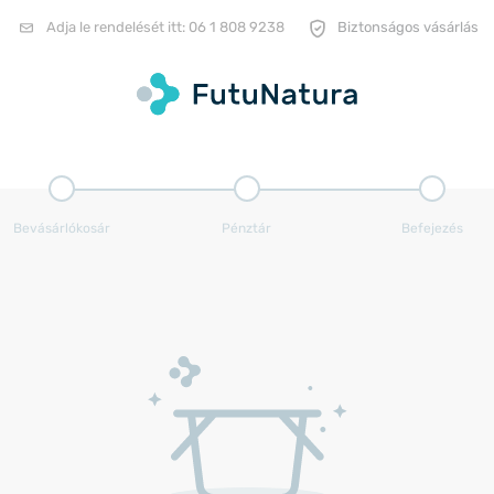
Adja le rendelését itt:
06 1 808 9238
Biztonságos vásárlás
Bevásárlókosár
Pénztár
Befejezés