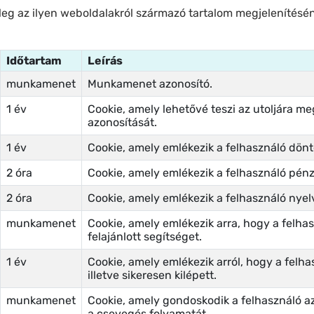
nűleg az ilyen weboldalakról származó tartalom megjelenítés
Időtartam
Leírás
munkamenet
Munkamenet azonosító.
1 év
Cookie, amely lehetővé teszi az utoljára m
azonosítását.
1 év
Cookie, amely emlékezik a felhasználó dönt
2 óra
Cookie, amely emlékezik a felhasználó pén
2 óra
Cookie, amely emlékezik a felhasználó nyel
munkamenet
Cookie, amely emlékezik arra, hogy a felhas
felajánlott segítséget.
1 év
Cookie, amely emlékezik arról, hogy a felhas
illetve sikeresen kilépett.
munkamenet
Cookie, amely gondoskodik a felhasználó az
a csevegés folyamatát.