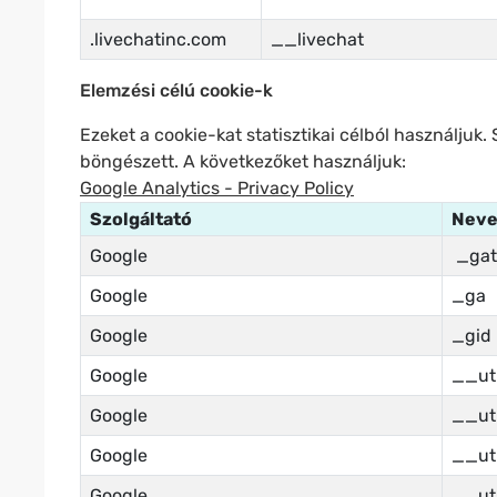
.livechatinc.com
__livechat
Elemzési célú cookie-k
Ezeket a cookie-kat statisztikai célból használjuk
böngészett. A következőket használjuk:
Google Analytics - Privacy Policy
Szolgáltató
Nev
Google
_gat
Google
_ga
Google
_gid
Google
__u
Google
__u
Google
__u
Google
__u