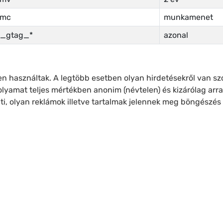
tmc
munkamenet
_gtag_*
azonal
rben használtak. A legtöbb esetben olyan hirdetésekről van 
lyamat teljes mértékben anonim (névtelen) és kizárólag arr
ti, olyan reklámok illetve tartalmak jelennek meg böngészés