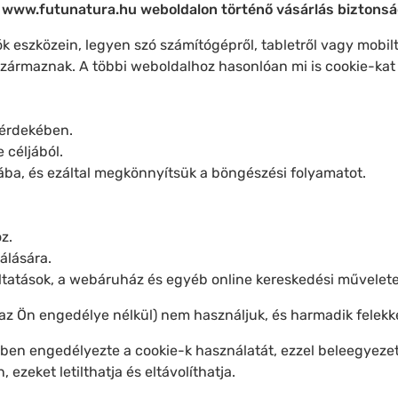
 a www.futunatura.hu weboldalon történő vásárlás biztons
k eszközein, legyen szó számítógépről, tabletről vagy mobil
származnak. A többi weboldalhoz hasonlóan mi is cookie-kat
 érdekében.
céljából.
jába, és ezáltal megkönnyítsük a böngészési folyamatot.
z.
álására.
áltatások, a webáruház és egyéb online kereskedési művelete
(az Ön engedélye nélkül) nem használjuk, és harmadik felekk
ben engedélyezte a cookie-k használatát, ezzel beleegyez
zeket letilthatja és eltávolíthatja.