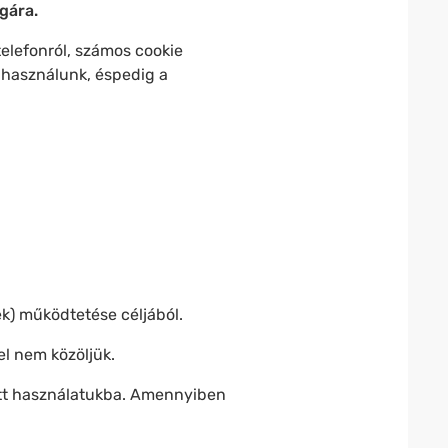
ágára.
telefonról, számos cookie
 használunk, éspedig a
k) működtetése céljából.
el nem közöljük.
ett használatukba. Amennyiben