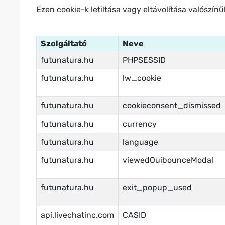
Ezen cookie-k letiltása vagy eltávolítása valószí
Szolgáltató
Neve
futunatura.hu
PHPSESSID
futunatura.hu
lw_cookie
futunatura.hu
cookieconsent_dismissed
futunatura.hu
currency
futunatura.hu
language
futunatura.hu
viewedOuibounceModal
futunatura.hu
exit_popup_used
api.livechatinc.com
CASID