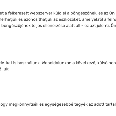
et a felkeresett webszerver küld el a böngészőnek, és az Ön 
smerhetjük és azonosíthatjuk az eszközöket, amelyekről a fel
öngészőjének teljes ellenőrzése alatt áll - ez azt jelenti, 
kie-kat is használunk. Weboldalunkon a következő, külső hon
ljuk:
 hogy megkönnyítsék és egységesebbé tegyék az adott tarta