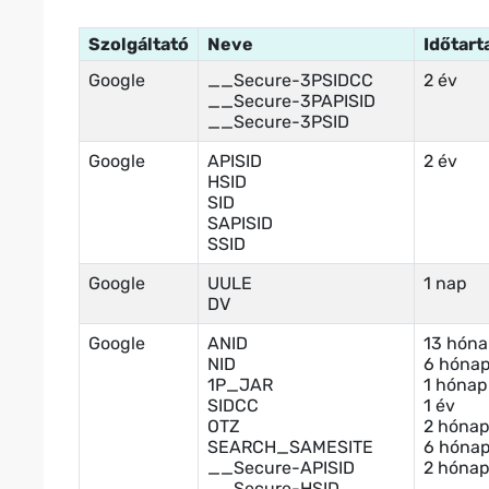
Szolgáltató
Neve
Időtar
Google
__Secure-3PSIDCC
2 év
__Secure-3PAPISID
__Secure-3PSID
Google
APISID
2 év
HSID
SID
SAPISID
SSID
Google
UULE
1 nap
DV
Google
ANID
13 hón
NID
6 hóna
1P_JAR
1 hónap
SIDCC
1 év
OTZ
2 hóna
SEARCH_SAMESITE
6 hóna
__Secure-APISID
2 hóna
__Secure-HSID