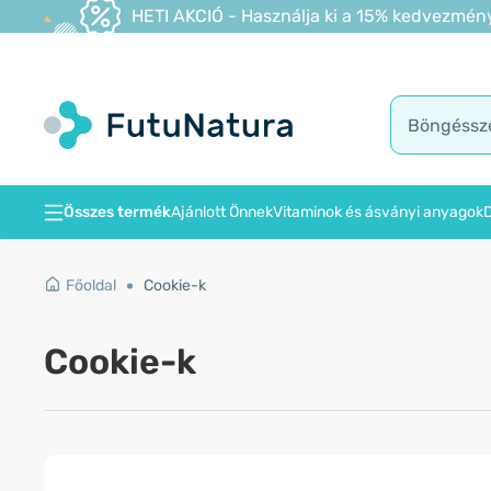
HETI AKCIÓ - Használja ki a 15% kedvezmény
Összes termék
Ajánlott Önnek
Vitaminok és ásványi anyagok
D
Főoldal
Cookie-k
Cookie-k