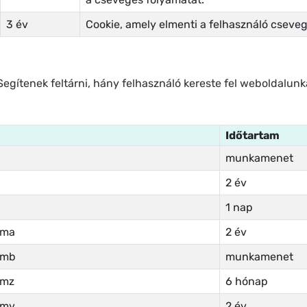
3 év
Cookie, amely elmenti a felhasználó csevegé
. Segítenek feltárni, hány felhasználó kereste fel weboldalun
e
Időtartam
munkamenet
2 év
1 nap
tma
2 év
tmb
munkamenet
tmz
6 hónap
tmv
2 év