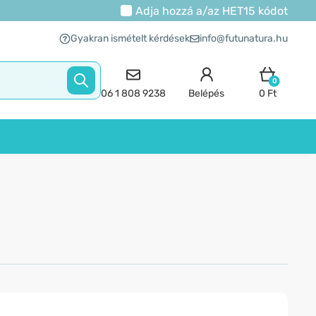
Adja hozzá a/az
HET15
kódot
Gyakran ismételt kérdések
info@futunatura.hu
0
06 1 808 9238
Belépés
0 Ft