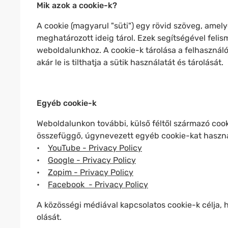
Mik azok a cookie-k?
A cookie (magyarul "süti") egy rövid szöveg, amely
meghatározott ideig tárol. Ezek segítségével feli
weboldalunkhoz. A cookie-k tárolása a felhasználó b
akár le is tilthatja a sütik használatát és tárolását.
Egyéb cookie-k
Weboldalunkon további, külső féltől származó coo
összefüggő, úgynevezett egyéb cookie-kat haszná
•
YouTube - Privacy Policy
•
Google - Privacy Policy
•
Zopim - Privacy Policy
•
Facebook - Privacy Policy
A közösségi médiával kapcsolatos cookie-k célja,
olását.