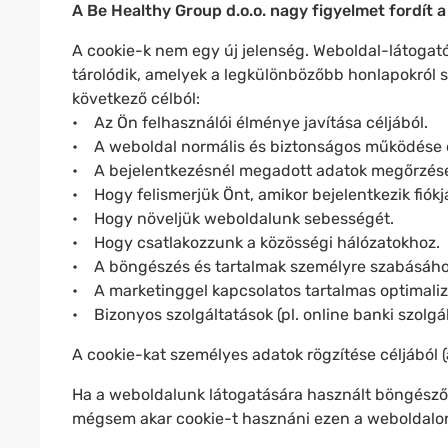
A Be Healthy Group d.o.o. nagy figyelmet fordít
A cookie-k nem egy új jelenség. Weboldal-látogató
tárolódik, amelyek a legkülönbözőbb honlapokról 
következő célból:
• Az Ön felhasználói élménye javítása céljából.
• A weboldal normális és biztonságos működése
• A bejelentkezésnél megadott adatok megőrzése 
• Hogy felismerjük Önt, amikor bejelentkezik fiók
• Hogy növeljük weboldalunk sebességét.
• Hogy csatlakozzunk a közösségi hálózatokhoz.
• A böngészés és tartalmak személyre szabásáho
• A marketinggel kapcsolatos tartalmas optimaliz
• Bizonyos szolgáltatások (pl. online banki szolg
A cookie-kat személyes adatok rögzítése céljából 
Ha a weboldalunk látogatására használt böngésző
mégsem akar cookie-t hasznáni ezen a weboldalon, e