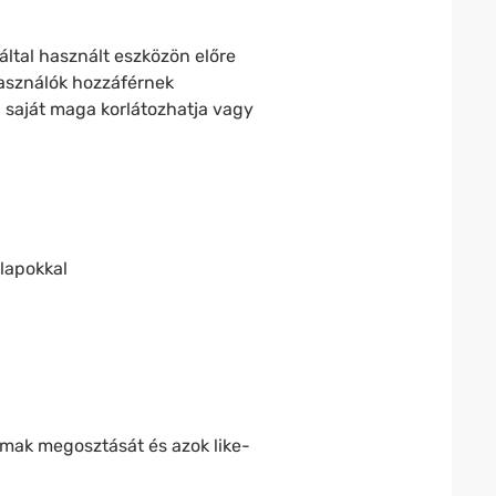
által használt eszközön előre
használók hozzáférnek
Ön saját maga korlátozhatja vagy
lapokkal
lmak megosztását és azok like-