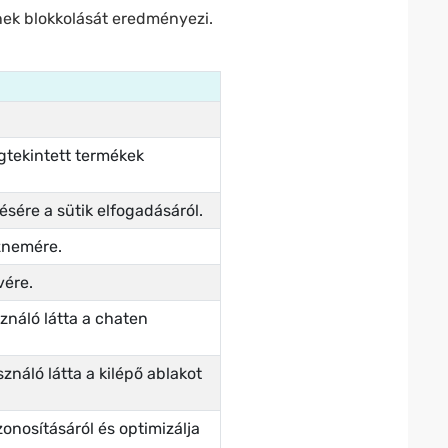
ének blokkolását eredményezi.
egtekintett termékek
ésére a sütik elfogadásáról.
znemére.
vére.
ználó látta a chaten
ználó látta a kilépő ablakot
onosításáról és optimizálja