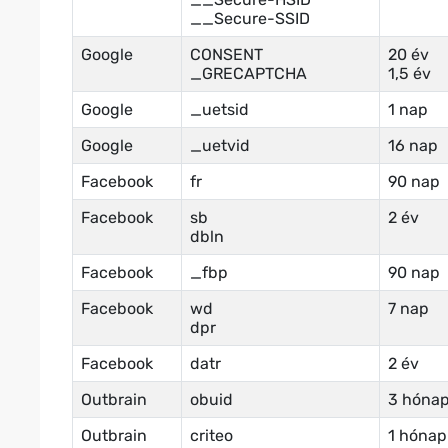
__Secure-SSID
Google
CONSENT
20 év
_GRECAPTCHA
1,5 év
Google
_uetsid
1 nap
Google
_uetvid
16 nap
Facebook
fr
90 nap
Facebook
sb
2 év
dbln
Facebook
_fbp
90 nap
Facebook
wd
7 nap
dpr
Facebook
datr
2 év
Outbrain
obuid
3 hóna
Outbrain
criteo
1 hónap