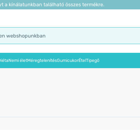
t a kínálatunkban található összes termékre.
iéta
Nemi élet
Méregtelenítés
Gumicukor
Étel
Tipegő