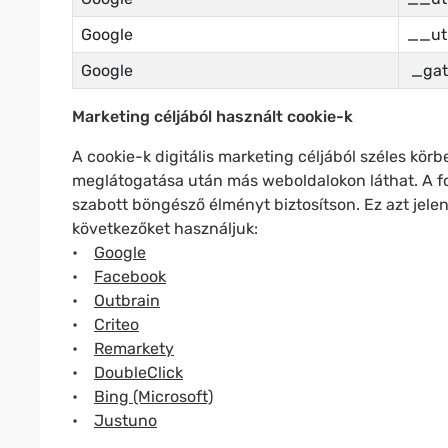
Google
__u
Google
_gat
Marketing céljából használt cookie-k
A cookie-k digitális marketing céljából széles kö
meglátogatása után más weboldalokon láthat. A fo
szabott böngésző élményt biztosítson. Ez azt jelen
következőket használjuk:
•
Google
•
Facebook
•
Outbrain
•
Criteo
•
Remarkety
•
DoubleClick
•
Bing (Microsoft)
•
Justuno