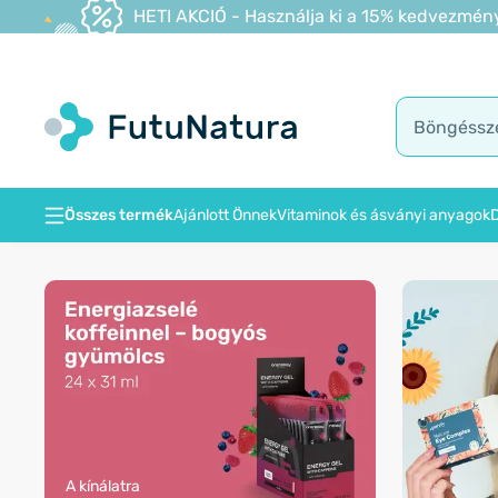
HETI AKCIÓ - Használja ki a 15% kedvezmény
Összes termék
Ajánlott Önnek
Vitaminok és ásványi anyagok
D
A kínálatra