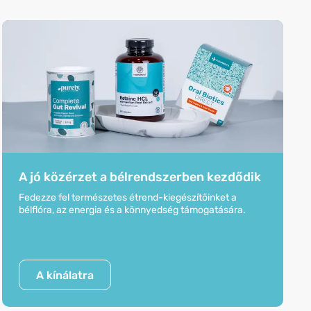
A jó közérzet a bélrendszerben kezdődik
Fedezze fel természetes étrend-kiegészítőinket a
bélflóra, az energia és a könnyedség támogatására.
A kínálatra