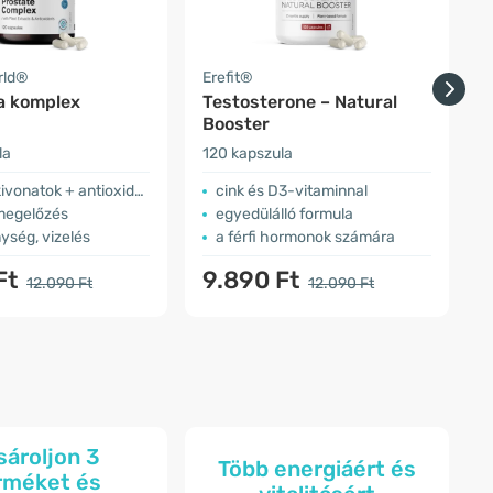
rld®
Erefit®
H
a komplex
Testosterone – Natural
Booster
la
120 kapszula
2
vonatok + antioxidánsok
cink és D3-vitaminnal
megelőzés
egyedülálló formula
ység, vizelés
a férfi hormonok számára
Ft
9.890 Ft
12.090 Ft
12.090 Ft
sároljon 3
Több energiáért és
rméket és