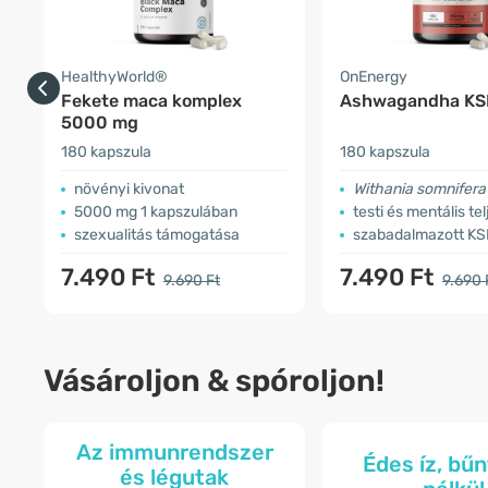
HealthyWorld®
OnEnergy
Fekete maca komplex
Ashwagandha K
5000 mg
180 kapszula
180 kapszula
növényi kivonat
Withania somnifera
5000 mg 1 kapszulában
testi és mentális teljesítm
szexualitás támogatása
szabadalmazott KSM-6
7.490 Ft
7.490 Ft
9.690 Ft
9.690 
Vásároljon & spóroljon!
Az immunrendszer
Édes íz, bű
és légutak