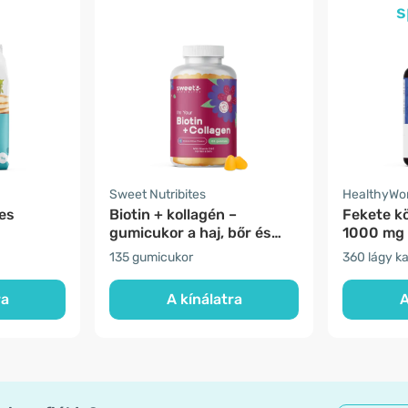
s
Sweet Nutribites
HealthyWo
tes
Biotin + kollagén –
Fekete k
gumicukor a haj, bőr és
1000 mg
körmök számára
135 gumicukor
360 lágy k
ra
A kínálatra
A