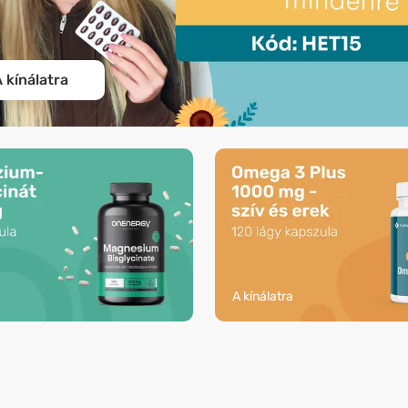
 kínálatra
a
A kínálatra