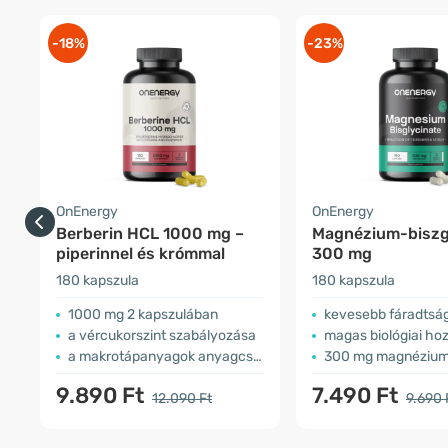
-18%
-23%
OnEnergy
OnEnergy
Berberin HCL 1000 mg –
Magnézium-biszgl
piperinnel és krómmal
300 mg
180 kapszula
180 kapszula
1000 mg 2 kapszulában
kevesebb fáradtság + iz
a vércukorszint szabályozása
magas biológiai hozzá
a makrotápanyagok anyagcseréje
300 mg magnézium 3 k
9.890 Ft
7.490 Ft
12.090 Ft
9.690 