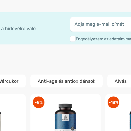
a hírlevélre való
Engedélyezem az adataim
ma
Vércukor
Anti-age és antioxidánsok
Alvás
-8%
-18%