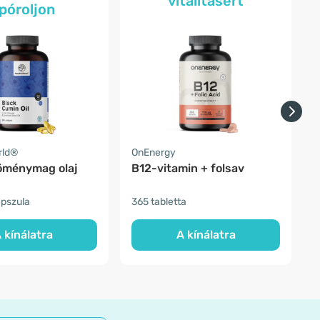
vitalitásért
póroljon
rld®
OnEnergy
P
öménymag olaj
B12-vitamin + folsav
e
apszula
365 tabletta
1
 kínálatra
A kínálatra