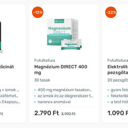
-13%
-22%
FutuNatura
FutuNatur
icinát
Magnézium DIRECT 400
Elektrolit
mg
pezsgőta
30 tasak
20 pezsgőt
mok + idegek
400 mg magnézium tasakonként
gyors fel
férhetőség
az izmok és az idegrendszer támogatására
feketeribi
apszulában
narancs aromával
a test hi
2.790 Ft
1.090 
Ft
3.190 Ft