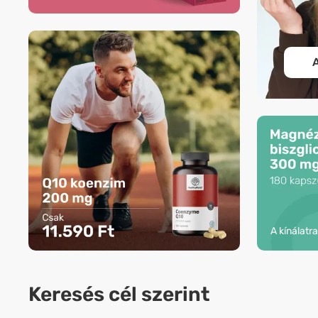
A
A kínálatr
Keresés cél szerint