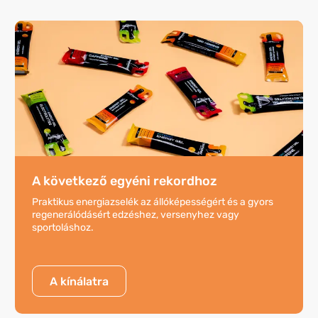
A következő egyéni rekordhoz
Praktikus energiazselék az állóképességért és a gyors
regenerálódásért edzéshez, versenyhez vagy
sportoláshoz.
A kínálatra