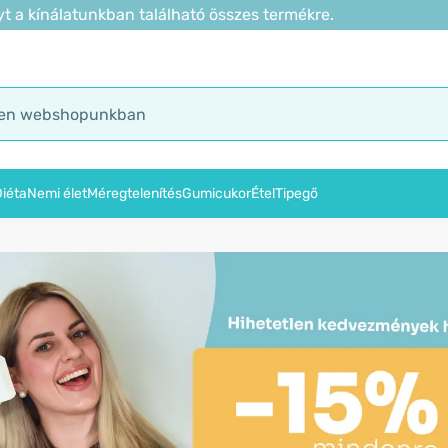
t a kínálatunkban található összes termékre.
iéta
Nemi élet
Méregtelenítés
Gumicukor
Étel
Tipegő