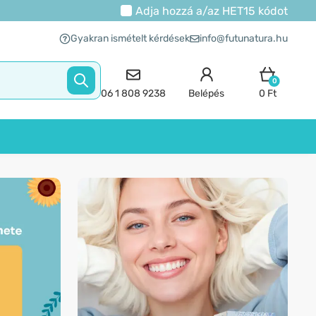
Adja hozzá a/az
HET15
kódot
Gyakran ismételt kérdések
info@futunatura.hu
0
06 1 808 9238
Belépés
0 Ft