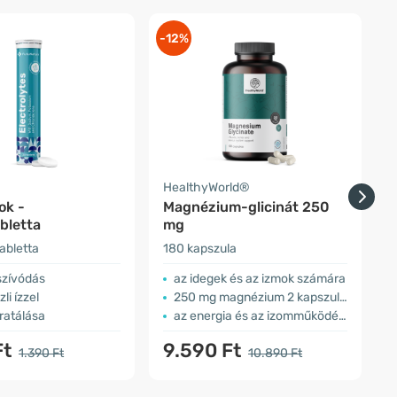
-12%
-
a
HealthyWorld®
H
ok -
Magnézium-glicinát 250
M
bletta
mg
abletta
180 kapszula
1
szívódás
az idegek és az izmok számára
zli ízzel
250 mg magnézium 2 kapszulában
dratálása
az energia és az izomműködés érdekében
Ft
9.590 Ft
1.390 Ft
10.890 Ft