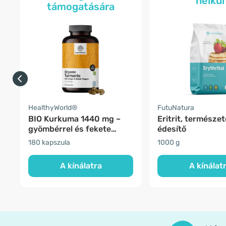
nélkül
támogatására
HealthyWorld®
FutuNatura
BIO Kurkuma 1440 mg –
Eritrit, természe
gyömbérrel és fekete
édesítő
borssal
180 kapszula
1000 g
A kínálatra
A kínálat