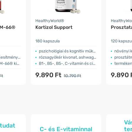
HealthyWorld®
HealthyWo
SM-66®
Kortizol Support
Prosztat
180 kapszula
120 kapszu
pszichológiai és kognitív működés
növényi ki
ény támogatása
rózsagyökér kivonat, ashwagandha
prosztát
6® kivonat
B1-, B5-, B5-, C-vitamin és cink
terméken
9.890 Ft
9.890 
Ft
10.790 Ft
Vá
ntudat
C- és E-vitaminnal
te