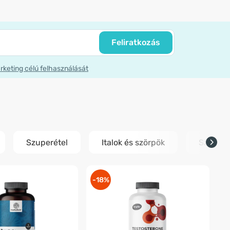
Feliratkozás
rketing célú felhasználását
Szuperétel
Italok és szörpök
Szorulá
-18%
-