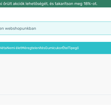
 őrült akciók lehetőségét, és takarítson meg 18%-ot.
iéta
Nemi élet
Méregtelenítés
Gumicukor
Étel
Tipegő