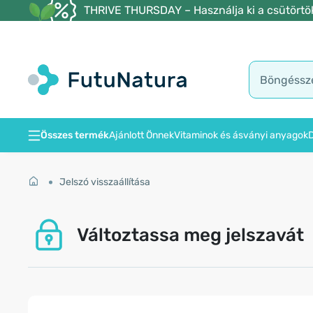
THRIVE THURSDAY – Használja ki a csütörtöki
Összes termék
Ajánlott Önnek
Vitaminok és ásványi anyagok
D
Jelszó visszaállítása
Változtassa meg jelszavát