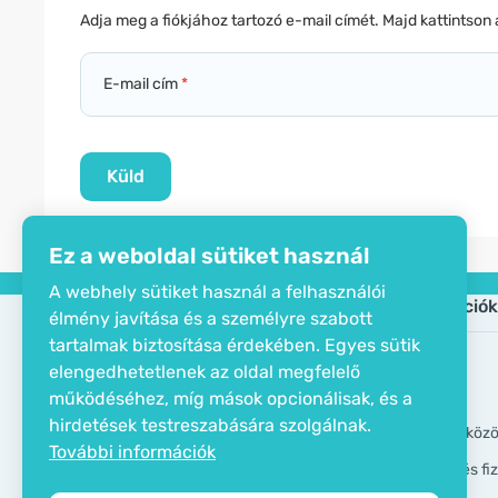
Adja meg a fiókjához tartozó e-mail címét. Majd kattintson
E-mail cím
Ez a weboldal sütiket használ
A webhely sütiket használ a felhasználói
Cég
Információk
élmény javítása és a személyre szabott
tartalmak biztosítása érdekében. Egyes sütik
Öko tanusítvány
Gyik
elengedhetetlenek az oldal megfelelő
Elérhetőségek
Márkák
működéséhez, míg mások opcionálisak, és a
hirdetések testreszabására szolgálnak.
Rólunk
GDPR eszköz
További információk
Szállítási és f