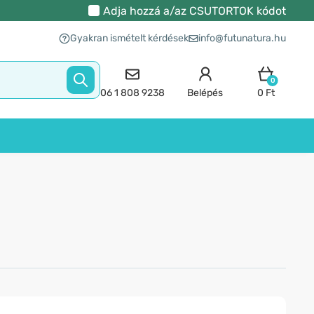
Adja hozzá a/az
CSUTORTOK
kódot
Gyakran ismételt kérdések
info@futunatura.hu
0
06 1 808 9238
Belépés
0 Ft