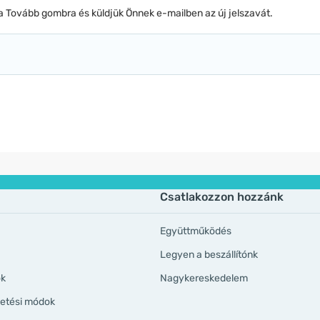
 a Tovább gombra és küldjük Önnek e-mailben az új jelszavát.
Csatlakozzon hozzánk
Együttműködés
Legyen a beszállítónk
ök
Nagykereskedelem
izetési módok