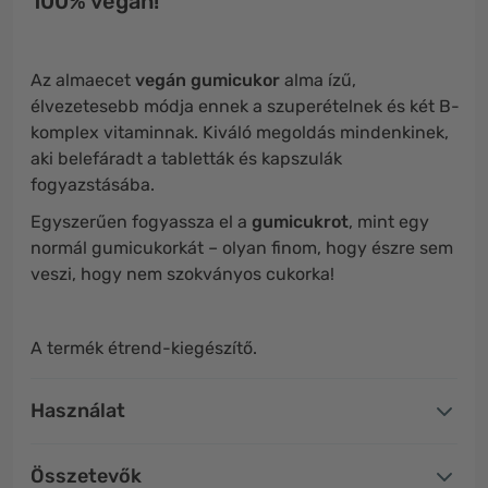
100% vegán!
Az almaecet
vegán
gumicukor
alma ízű,
élvezetesebb módja ennek a szuperételnek és két B-
komplex vitaminnak. Kiváló megoldás mindenkinek,
aki belefáradt a tabletták és kapszulák
fogyazstásába.
Egyszerűen fogyassza el a
gumicukrot
, mint egy
normál gumicukorkát – olyan finom, hogy észre sem
veszi, hogy nem szokványos cukorka!
A termék étrend-kiegészítő.
Használat
Összetevők