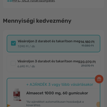
MPL, GLS futárszolgálat
Mennyiségi kedvezmény
Vásároljon 2 darabot és takarítson meg
14.180 Ft
19.380 Ft
7.090 Ft / db
Vásároljon 3 darabot és takarítson meg
20.070 Ft
29.070 Ft
6.690 Ft / db
+ AJÁNDÉK 3 vagy több vásárlásakor
Almaecet 1000 mg, 60 gumicukor
*Az ajándékot automatikusan hozzáadjuk a
kosarához.