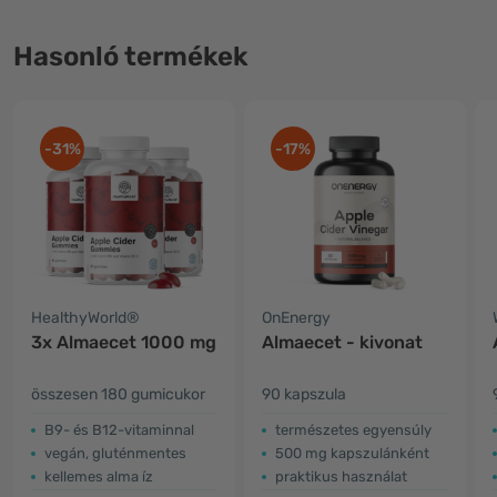
Hasonló termékek
-31%
-17%
HealthyWorld®
OnEnergy
3x Almaecet 1000 mg
Almaecet - kivonat
összesen 180 gumicukor
90 kapszula
B9- és B12-vitaminnal
természetes egyensúly
vegán, gluténmentes
500 mg kapszulánként
kellemes alma íz
praktikus használat