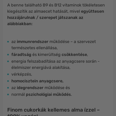
A benne található B9 és B12 vitaminok tökéletesen
kiegészítik az almaecet hatását, mivel
együttesen
hozzájárulnak / szerepet játszanak az
alábbiakban:
az
immunrendszer
működése – a szervezet
természetes ellenállása,
fáradtság
és kimerültség
csökkentése
,
energia felszabadítása az anyagcsere során -
élelmiszer energiává alakítása,
vérképzés,
homocisztein anyagcsere,
az
idegrendszer
működése és
normál
pszichológiai működés
.
Finom cukorkák kellemes alma ízzel –