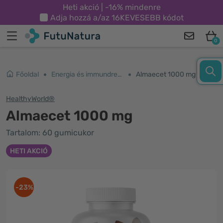
Heti akció | -16% mindenre
Adja hozzá a/az
16KEVESEBB
kódot
0
Főoldal
Energia és immundrendszer
Almaecet 1000 mg
HealthyWorld®
Almaecet 1000 mg
Tartalom: 60 gumicukor
HETI AKCIÓ
-23%