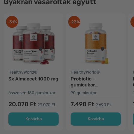
Gyakran vásároltak együtt
-31%
-23%
-
HealthyWorld®
HealthyWorld®
3x Almaecet 1000 mg
Probiotic –
gumicukor
mikrobiológiai
összesen 180 gumicukor
90 gumicukor
tenyészetekkel
20.070 Ft
7.490 Ft
29.070 Ft
9.690 Ft
Kosárba
Kosárba