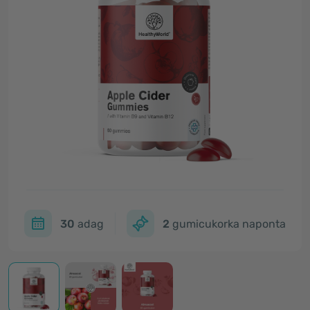
30
adag
2
gumicukorka naponta