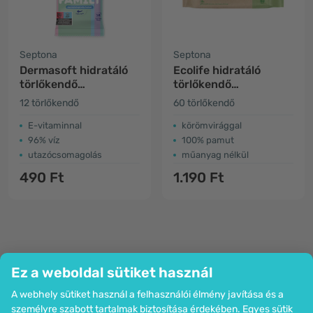
Septona
Septona
Dermasoft hidratáló
Ecolife hidratáló
törlőkendő
törlőkendő
gyerekeknek
gyerekeknek -
12 törlőkendő
60 törlőkendő
biológiailag lebomló
E-vitaminnal
körömvirággal
96% víz
100% pamut
utazócsomagolás
műanyag nélkül
490 Ft
1.190 Ft
Ez a weboldal sütiket használ
A webhely sütiket használ a felhasználói élmény javítása és a
Cég
személyre szabott tartalmak biztosítása érdekében. Egyes sütik