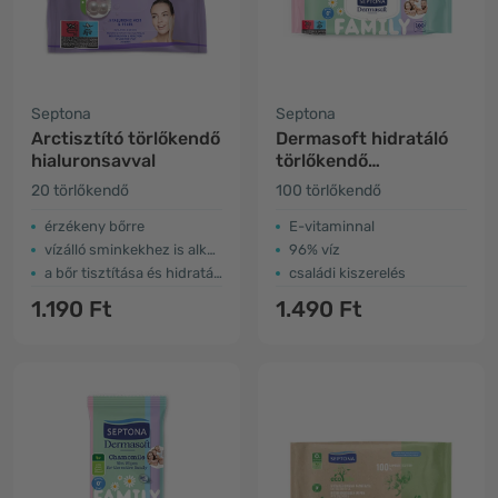
Septona
Septona
Arctisztító törlőkendő
Dermasoft hidratáló
hialuronsavval
törlőkendő
gyerekeknek
20 törlőkendő
100 törlőkendő
érzékeny bőrre
E-vitaminnal
vízálló sminkekhez is alkalmas
96% víz
a bőr tisztítása és hidratálása
családi kiszerelés
1.190 Ft
1.490 Ft