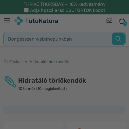
THRIVE THURSDAY – 18% kedvezmény
Adja hozzá a/az
CSUTORTOK
kódot
0
Főoldal
Hidratáló törlőkendők
Hidratáló törlőkendők
10 termék (10 megjelenített)