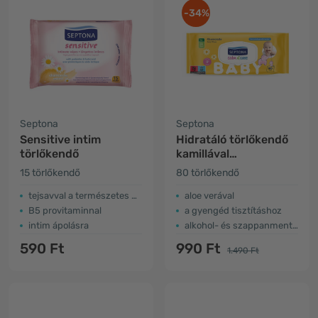
-34%
Septona
Septona
Sensitive intim
Hidratáló törlőkendő
törlőkendő
kamillával
gyerekeknek
15 törlőkendő
80 törlőkendő
tejsavval a természetes pH-ért
aloe verával
B5 provitaminnal
a gyengéd tisztításhoz
intim ápolásra
alkohol- és szappanmentes
590 Ft
990 Ft
1.490 Ft