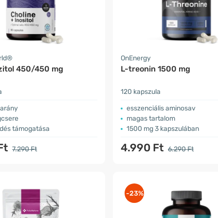
rld®
OnEnergy
ozitol 450/450 mg
L-treonin 1500 mg
a
120 kapszula
 arány
esszenciális aminosav
gcsere
magas tartalom
dés támogatása
1500 mg 3 kapszulában
Ft
4.990 Ft
7.290 Ft
6.290 Ft
-23%