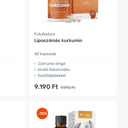
FutuNatura
Liposzómás kurkumin
60 kapszula
Curcuma longa
kiváló felszívódás
foszfolipidekkel
9.190 Ft
9.990 Ft
-10%