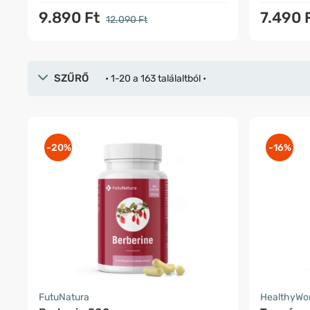
9.890 Ft
7.490 
12.090 Ft
SZŰRŐ
• 1-20 a 163 találaltból •
-20%
-16%
FutuNatura
HealthyWo