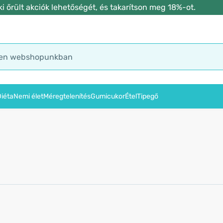
 őrült akciók lehetőségét, és takarítson meg 18%-ot.
iéta
Nemi élet
Méregtelenítés
Gumicukor
Étel
Tipegő