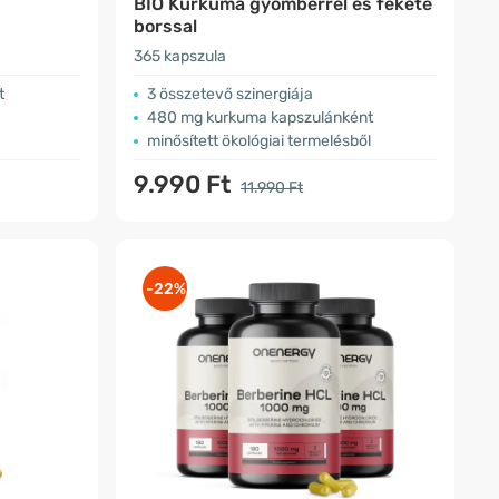
-
BIO Kurkuma gyömbérrel és fekete
borssal
365 kapszula
lt
3 összetevő szinergiája
480 mg kurkuma kapszulánként
minősített ökológiai termelésből
9.990 Ft
11.990 Ft
-22%