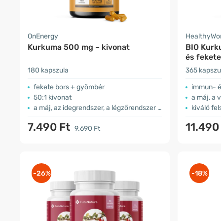
OnEnergy
HealthyWo
Kurkuma 500 mg – kivonat
BIO Kurk
és fekete
180 kapszula
365 kapszu
fekete bors + gyömbér
immun- é
50:1 kivonat
a máj, a v
a máj, az idegrendszer, a légzőrendszer támogatása …
kiváló fe
7.490 Ft
11.490
9.690 Ft
-26%
-18%