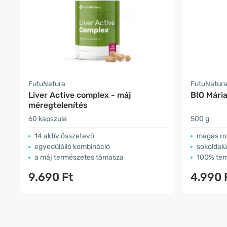
FutuNatura
FutuNatur
Liver Active complex - máj
BIO Mári
méregtelenítés
60 kapszula
500 g
14 aktív összetevő
magas ro
egyedülálló kombináció
sokoldalú
a máj természetes támasza
100% ter
9.690 Ft
4.990 