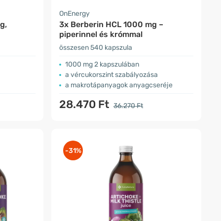
OnEnergy
g,
3x Berberin HCL 1000 mg –
piperinnel és krómmal
összesen 540 kapszula
1000 mg 2 kapszulában
a vércukorszint szabályozása
a makrotápanyagok anyagcseréje
28.470 Ft
36.270 Ft
-31%