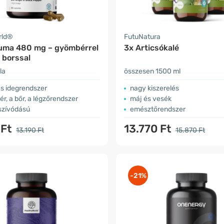
rld®
FutuNatura
uma 480 mg – gyömbérrel
3x Articsókalé
 borssal
la
összesen 1500 ml
s idegrendszer
nagy kiszerelés
ér, a bőr, a légzőrendszer
máj és vesék
lszívódású
emésztőrendszer
 Ft
13.770 Ft
13.190 Ft
15.870 Ft
-21%