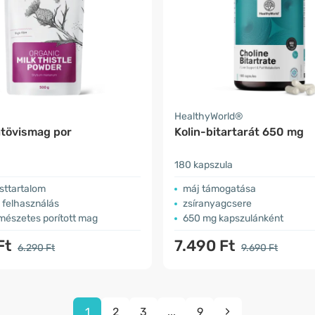
a
HealthyWorld®
atövismag por
Kolin-bitartarát 650 mg
180 kapszula
sttartalom
máj támogatása
 felhasználás
zsíranyagcsere
mészetes porított mag
650 mg kapszulánként
Ft
7.490 Ft
6.290 Ft
9.690 Ft
1
2
3
...
9