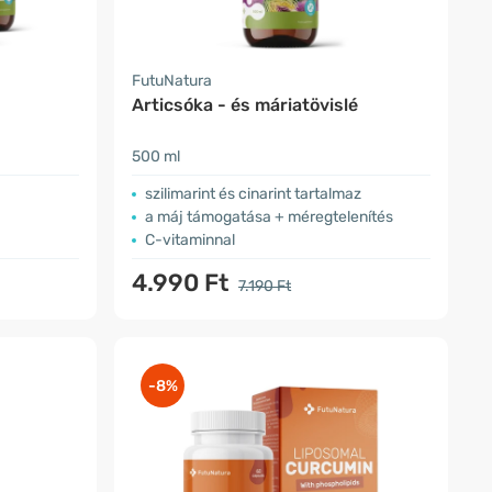
FutuNatura
Articsóka - és máriatövislé
500 ml
szilimarint és cinarint tartalmaz
a máj támogatása + méregtelenítés
C-vitaminnal
4.990 Ft
7.190 Ft
-8%