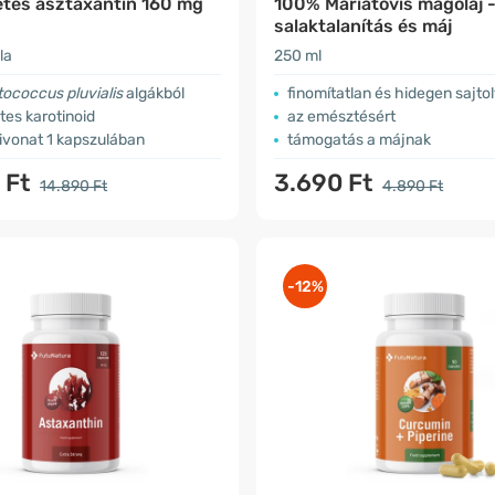
tes asztaxantin 160 mg
100% Máriatövis magolaj 
salaktalanítás és máj
la
250 ml
coccus pluvialis
algákból
finomítatlan és hidegen sajto
es karotinoid
az emésztésért
ivonat 1 kapszulában
támogatás a májnak
 Ft
3.690 Ft
14.890 Ft
4.890 Ft
-12%