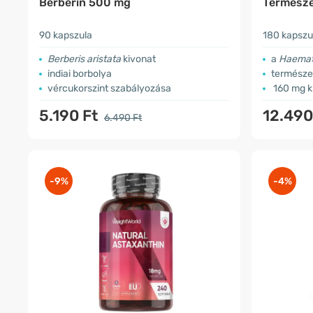
Berberin 500 mg
Természe
90 kapszula
180 kapszu
Berberis aristata
kivonat
a
Haemato
indiai borbolya
természet
vércukorszint szabályozása
160 mg k
5.190 Ft
12.490
6.490 Ft
-9%
-4%