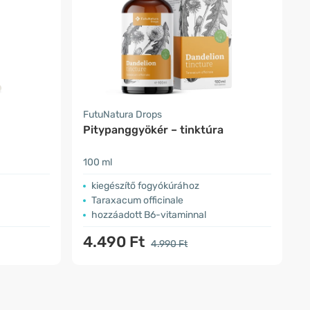
FutuNatura Drops
Pitypanggyökér – tinktúra
100 ml
kiegészítő fogyókúrához
Taraxacum officinale
hozzáadott B6-vitaminnal
4.490 Ft
4.990 Ft