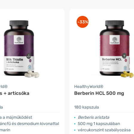
-33%
rld®
HealthyWorld®
s + articsóka
Berberin HCL 500 mg
la
180 kapszula
a a májműködést
Berberis aristata
áncfű és desmodium kivonattal
500 mg 1 kapszulában
imarin
vércukorszint szabályozása