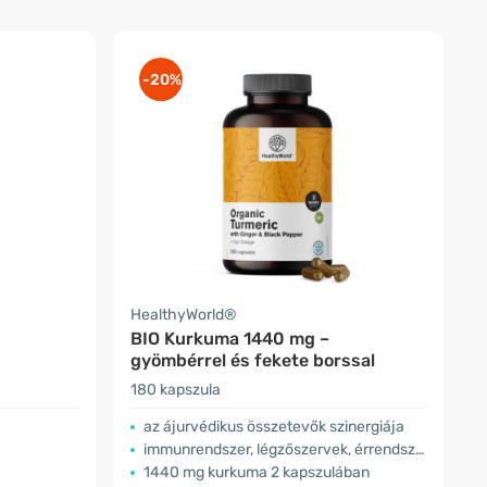
-20%
HealthyWorld®
BIO Kurkuma 1440 mg –
gyömbérrel és fekete borssal
180 kapszula
az ájurvédikus összetevők szinergiája
immunrendszer, légzőszervek, érrendszer
1440 mg kurkuma 2 kapszulában