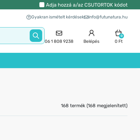
Adja hozzá a/az
CSUTORTOK
kódot
Gyakran ismételt kérdések
info@futunatura.hu
0
06 1 808 9238
Belépés
0 Ft
168 termék (168 megjelenített)