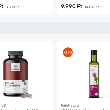
Ft
9.990 Ft
8.390 Ft
14.890 Ft
-25%
rld®
FutuNatura