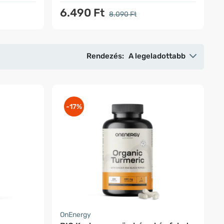
6.490 Ft
8.090 Ft
Rendezés:
A legeladottabb
-17%
OnEnergy