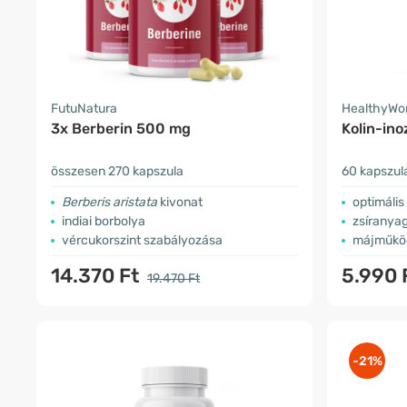
FutuNatura
HealthyWo
3x Berberin 500 mg
Kolin-in
összesen 270 kapszula
60 kapszul
Berberis aristata
kivonat
optimális
indiai borbolya
zsíranya
vércukorszint szabályozása
májműkö
14.370 Ft
5.990 
19.470 Ft
-21%