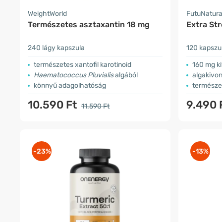
WeightWorld
FutuNatur
Természetes asztaxantin 18 mg
Extra Str
240 lágy kapszula
120 kapszu
természetes xantofil karotinoid
​160 mg k
Haematococcus Pluvialis
algából
algakivon
könnyű adagolhatóság
természet
10.590 Ft
9.490 
11.590 Ft
-23%
-13%