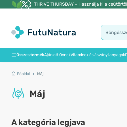
THRIVE THURSDAY – Használja ki a csütörtöki
Összes termék
Ajánlott Önnek
Vitaminok és ásványi anyagok
D
Főoldal
Máj
Máj
A kategória legjava