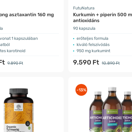
a
FutuNatura
ong asztaxantin​ 160 mg
Kurkumin + piperin 500 m
antioxidáns
la
90 kapszula
ivonat 1 kapszulában
erőteljes formula
atból
kiváló felszívódás
es karotinoid
950 mg kurkumint
Ft
9.590 Ft
9.890 Ft
10.890 Ft
-13%