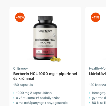
-18%
-11%
OnEnergy
HealthyWo
Berberin HCL 1000 mg – piperinnel
Máriatövi
és krómmal
180 kapszula
120 kapszu
1000 mg 2 kapszulában
támogatj
a vércukorszint szabályozása
gyermekl
a makrotápanyagok anyagcseréje
80 % szil