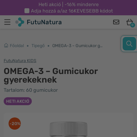
Heti akció | -16% mindenre
Adja hozzá a/az
16KEVESEBB
kódot
0
Főoldal
Tipegő
OMEGA-3 – Gumicukor gyerekeknek
FutuNatura KIDS
OMEGA-3 – Gumicukor
gyerekeknek
Tartalom: 60 gumicukor
HETI AKCIÓ
-20%