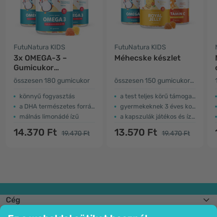
FutuNatura KIDS
FutuNatura KIDS
3x OMEGA-3 –
Méhecske készlet
Gumicukor
gyerekeknek
összesen 180 gumicukor
összesen 150 gumicukorka
könnyű fogyasztás
a test teljes körű támogatása
a DHA természetes forrása
gyermekeknek 3 éves kortól
málnás limonádé ízű
a kapszulák játékos és ízletes alternatívája
14.370 Ft
13.570 Ft
19.470 Ft
19.470 Ft
Cég
Információk