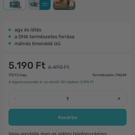
agy és látás
a DHA természetes forrása
málnás limonádé ízű
5.190 Ft
6.490 Ft
173 Ft/nap
Termékszám: FN249
A legalacsonyabb ár az elmúlt 30 napban: 5.190 Ft
-
+
Kosárba
Vagy rendelje meg az alábbi telefonszámon: