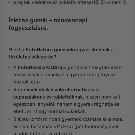
a sejtek védelme az oxidatív stressztől (E-vitamin).
Ízletes gumik – mindennapi
fogyasztásra.
Miért a FutuNatura gumicukor gyerekeknek a
tökéletes választás?
A
FutuNatura KIDS
egy gondosan megtervezett
termékcsalád, amelyet a gyermekek igényeire
hoztak létre.
A gumicukorkák
kiváló alternatívája a
kapszuláknak és tablettáknak
, hiszen nem kell
egészben lenyelni, hanem a gyerek rághatja és
eheti, mint egy normál cukorkát.
3 éves kortól minden gyermek számára alkalmas,
és nem tartalmaz GMO-kat (géntechnológiával
módosított szervezeteket).