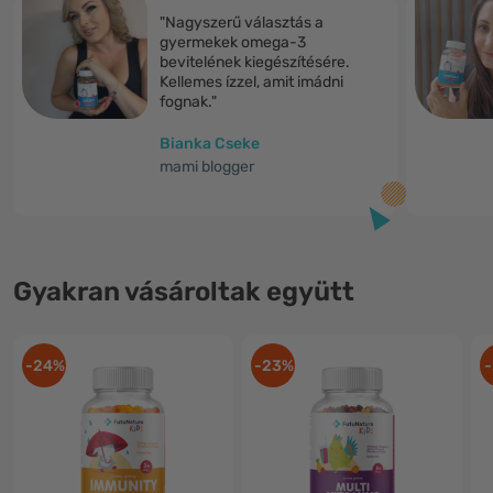
"Nagyszerű választás a
gyermekek omega-3
bevitelének kiegészítésére.
Kellemes ízzel, amit imádni
fognak."
Bianka Cseke
mami blogger
Gyakran vásároltak együtt
-24%
-23%
-