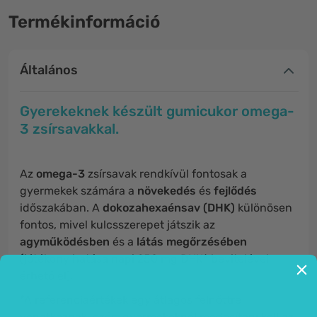
Termékinformáció
Általános
Gyerekeknek készült gumicukor omega-
3 zsírsavakkal.
Az
omega-3
zsírsavak rendkívül fontosak a
gyermekek számára a
növekedés
és
fejlődés
időszakában. A
dokozahexaénsav (DHK)
különösen
fontos, mivel kulcsszerepet játszik az
agyműködésben
és a
látás megőrzésében
(jótékony hatása napi 250 mg DHK* bevitelével
érhető el).
*A referenciaértékek egy átlagos felnőttre
vonatkoznak, ezért gyermekeknél módosítani kell az