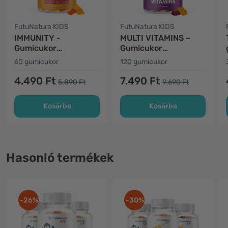
FutuNatura KIDS
FutuNatura KIDS
IMMUNITY -
MULTI VITAMINS –
Gumicukor
Gumicukor
gyerekeknek az
gyerekeknek
60 gumicukor
120 gumicukor
immunrendszer
multivitaminnal
számára
4.490 Ft
7.490 Ft
5.890 Ft
9.690 Ft
Kosárba
Kosárba
Hasonló termékek
-26%
-30%