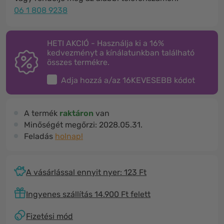
06 1 808 9238
HETI AKCIÓ - Használja ki a 16%
kedvezményt a kínálatunkban található
összes termékre.
Adja hozzá a/az
16KEVESEBB
kódot
A termék
raktáron
van
Minőségét megőrzi:
2028.05.31.
Feladás
holnap!
A vásárlással ennyit nyer: 123 Ft
Ingyenes szállítás 14.900 Ft felett
Fizetési mód