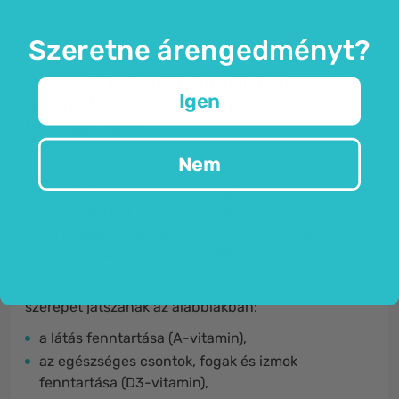
adagokat.
Szeretne árengedményt?
Omega-3 cukorkák formájában
Igen
gyermekeknek – az agy és a látás
támogatására.
Nem
Az (moszatból származó)
omega-3 zsírsavak mellett
a gyermekeknek szánt gumicukor fontos
vitaminokkal is gazdagított, nevezetesen:
E-
vitaminnal, A-vitaminnal és D3-vitaminnal
.
A szervezetben található vitaminok hozzájárulnak /
szerepet játszanak az alábbiakban:
a látás fenntartása (A-vitamin),
az egészséges csontok, fogak és izmok
fenntartása (D3-vitamin),