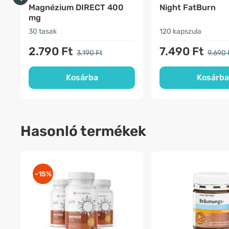
Magnézium DIRECT 400
Night FatBurn
mg
30 tasak
120 kapszula
2.790 Ft
7.490 Ft
3.190 Ft
9.690 
Kosárba
Kosárba
Hasonló termékek
-15%