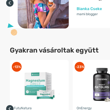
Bianka Cseke
mami blogger
Gyakran vásároltak együtt
-13%
-23%
FutuNatura
OnEnergy