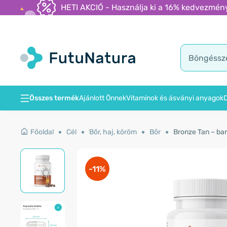
HETI AKCIÓ - Használja ki a 16% kedvezmény
Összes termék
Ajánlott Önnek
Vitaminok és ásványi anyagok
D
Főoldal
Cél
Bőr, haj, köröm
Bőr
Bronze Tan – bar
-11%