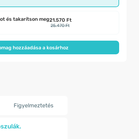
bot és takarítson meg
21.570 Ft
25.470 Ft
omag hozzáadása a kosárhoz
Figyelmeztetés
szulák.