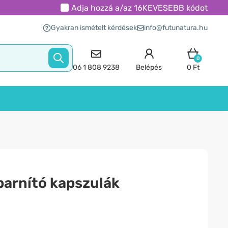
Adja hozzá a/az
16KEVESEBB
kódot
Gyakran ismételt kérdések
info@futunatura.hu
0
06 1 808 9238
Belépés
0 Ft
barnító kapszulák