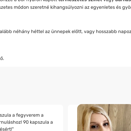
szetes módon szeretné kihangsúlyozni az egyenletes és gy
alább néhány héttel az ünnepek előtt, vagy hosszabb napozá
ő.
szula a fegyverem a
rnuláshoz! 90 kapszula a
ésért!"