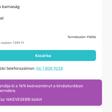
b barnaság
el
Termékszám: FN256
 napban: 7.590 Ft
Kosárba
ábbi telefonszámon:
06 1 808 9238
ználja ki a 16% kedvezményt a kínálatunkban
termékre.
/az
16KEVESEBB
kódot