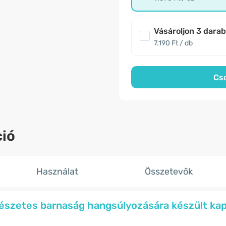
Vásároljon 3 dara
7.190 Ft / db
Cs
ió
Használat
Összetevők
észetes barnaság hangsúlyozására készült kap