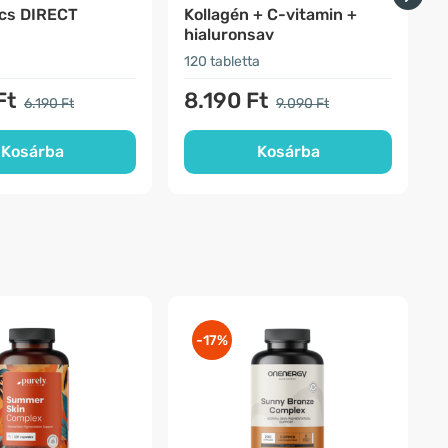
ics DIRECT
Kollagén + C-vitamin +
hialuronsav
120 tabletta
1
Ft
8.190 Ft
6.190 Ft
9.090 Ft
Kosárba
Kosárba
-17%