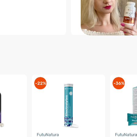
-22%
-36%
FutuNatura
FutuNatur