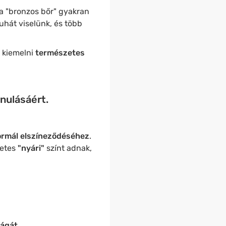
l a "bronzos bőr" gyakran
hát viselünk, és több
 kiemelni
természetes
nulásáért.
ormál elszíneződéséhez
.
zetes
"nyári"
színt adnak,
ágát
,