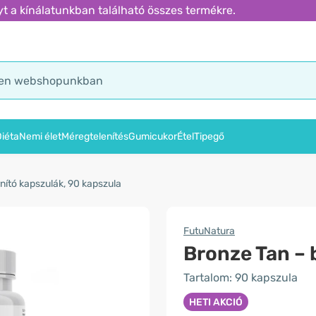
t a kínálatunkban található összes termékre.
iéta
Nemi élet
Méregtelenítés
Gumicukor
Étel
Tipegő
nító kapszulák, 90 kapszula
FutuNatura
Bronze Tan – 
Tartalom: 90 kapszula
HETI AKCIÓ