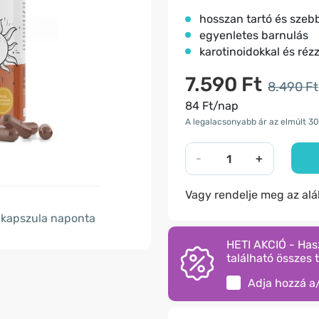
hosszan tartó és szeb
egyenletes barnulás
karotinoidokkal és rézz
7.590 Ft
8.490 Ft
84 Ft/nap
A legalacsonyabb ár az elmúlt 30
-
+
Vagy rendelje meg az al
kapszula naponta
HETI AKCIÓ - Has
található összes 
Adja hozzá a