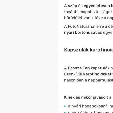
A
szép és egyenletesen b
további magabiztosságot 
bőrfelület van kitéve a n
A FutuNaturánál erre a cé
nyári bőrtónusát
és egye
Kapszulák karotinoid
A
Bronze
Tan
kapszulák
r
Ezenkívül
karotinoidokat
hasonlóan a napbarnulás
Kinek és mikor javasolt 
a nyári hónapokban*, h
egész évben, hogy megő