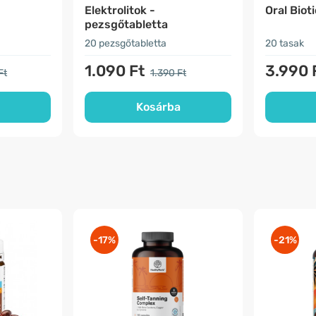
Elektrolitok -
Oral Biot
pezsgőtabletta
20 pezsgőtabletta
20 tasak
1.090 Ft
3.990 
Ft
1.390 Ft
Kosárba
-17%
-21%