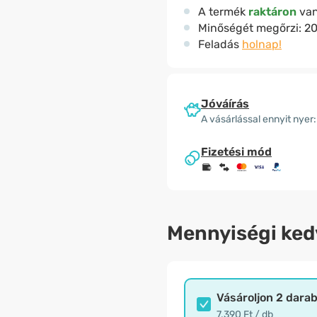
A termék
raktáron
va
Minőségét megőrzi:
20
Feladás
holnap!
Jóváírás
A vásárlással ennyit nyer:
Fizetési mód
Mennyiségi ke
Vásároljon 2 dara
7.390 Ft / db