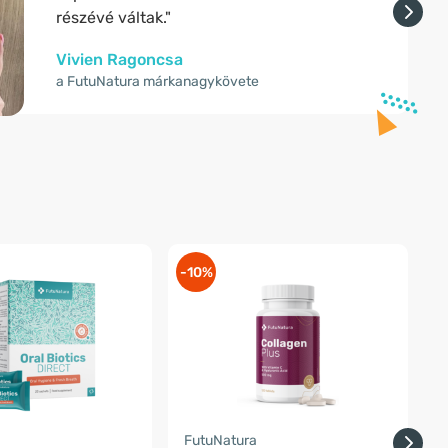
részévé váltak."
Vivien Ragoncsa
a FutuNatura márkanagykövete
-10%
-
a
FutuNatura
O