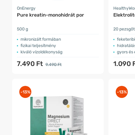
OnEnergy
HealthyWo
Pure kreatin-monohidrát por
Elektroli
500 g
20 pezsgőt
mikronizált formában
feketeribi
fizikai teljesítmény
hidratál
kiváló vízoldékonyság
gyors és 
7.490 Ft
1.090 
9.490 Ft
-13%
-13%