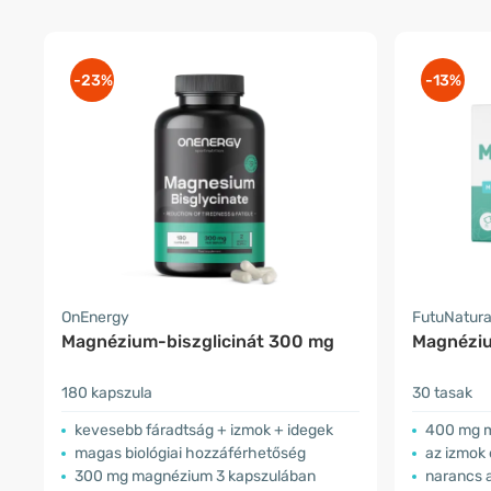
-23%
-13%
OnEnergy
FutuNatur
Magnézium-biszglicinát 300 mg
Magnézi
180 kapszula
30 tasak
kevesebb fáradtság + izmok + idegek
400 mg m
magas biológiai hozzáférhetőség
az izmok 
300 mg magnézium 3 kapszulában
narancs 