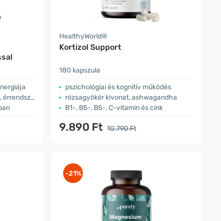
HealthyWorld®
Kortizol Support
ssal
180 kapszula
inergiája
pszichológiai és kognitív működés
érrendszer
rózsagyökér kivonat, ashwagandha
ban
B1-, B5-, B5-, C-vitamin és cink
9.890 Ft
10.790 Ft
-21%