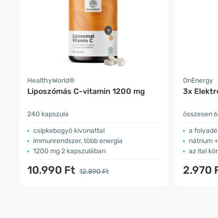
HealthyWorld®
OnEnergy
Liposzómás C-vitamin 1200 mg
3x Elektr
240 kapszula
összesen 6
csipkebogyó kivonattal
a folyad
immunrendszer, több energia
nátrium +
1200 mg 2 kapszulában
az ital k
10.990 Ft
2.970 
12.890 Ft