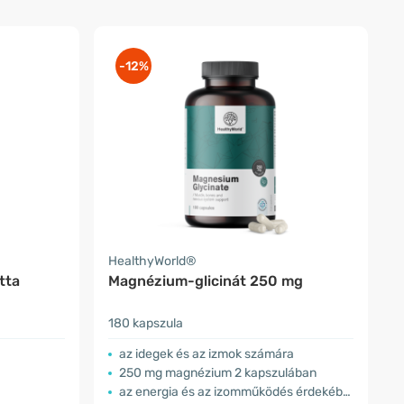
-12%
HealthyWorld®
tta
Magnézium-glicinát 250 mg
180 kapszula
az idegek és az izmok számára
250 mg magnézium 2 kapszulában
az energia és az izomműködés érdekében