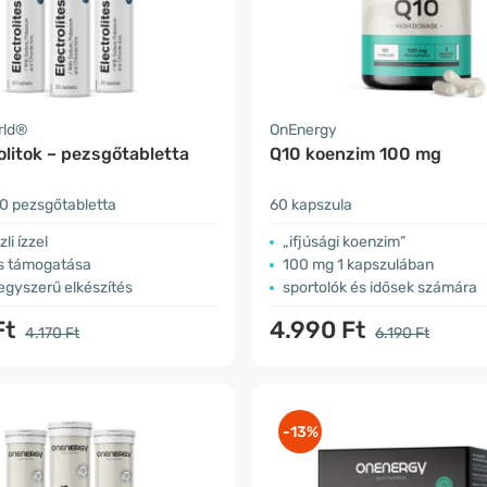
rld®
OnEnergy
olitok – pezsgőtabletta
Q10 koenzim 100 mg
0 pezsgőtabletta
60 kapszula
zli ízzel
„ifjúsági koenzim”
ás támogatása
100 mg 1 kapszulában
egyszerű elkészítés
sportolók és idősek számára
Ft
4.990 Ft
4.170 Ft
6.190 Ft
-13%