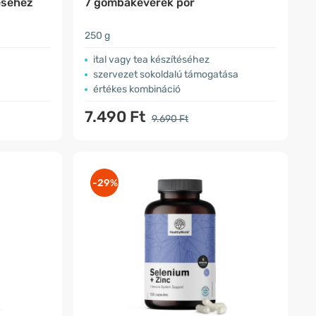
téséhez
7 gombakeverék por
250 g
ital vagy tea készítéséhez
szervezet sokoldalú támogatása
értékes kombináció
7.490 Ft
9.690 Ft
-29%