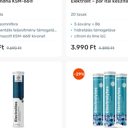
ndha KSM-66®
Elektrolit – por ital készí
la
20 tasak
 somnifera
5 ásvány + B6
mentális teljesítmény támogatása
hidratálás támogatása
mazott KSM-66® kivonat
citrom és lime ízű
Ft
3.990 Ft
9.690 Ft
4.890 Ft
-29%