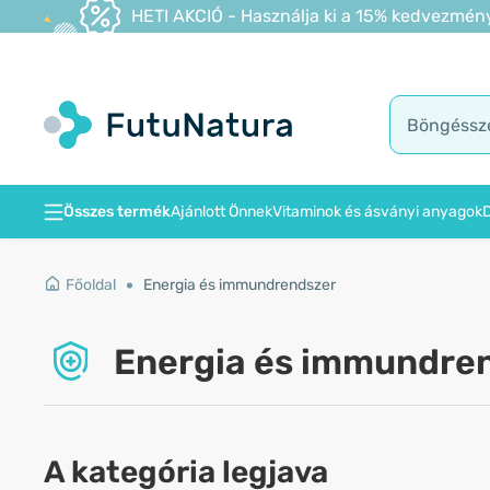
HETI AKCIÓ - Használja ki a 15% kedvezmény
Összes termék
Ajánlott Önnek
Vitaminok és ásványi anyagok
D
Főoldal
Energia és immundrendszer
Energia és immundre
A kategória legjava