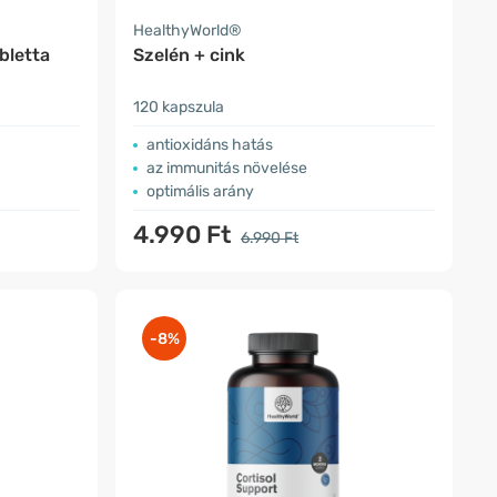
HealthyWorld®
bletta
Szelén + cink
120 kapszula
antioxidáns hatás
az immunitás növelése
optimális arány
4.990 Ft
6.990 Ft
-8%