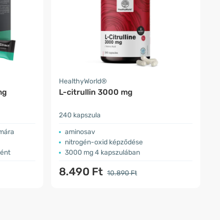
HealthyWorld®
mg
L-citrullin 3000 mg
240 kapszula
ámára
aminosav
nitrogén-oxid képződése
ént
3000 mg 4 kapszulában
8.490 Ft
10.890 Ft