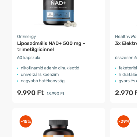
OnEnergy
HealthyWo
Liposzómális NAD+ 500 mg –
3x Elektr
trimetilglicinnel
60 kapszula
összesen 6
nikotinamid adenin dinukleotid
feketeribi
univerzális koenzim
hidratál
nagyobb hatékonyság
gyors és 
9.990 Ft
2.970 
13.990 Ft
-15%
-29%