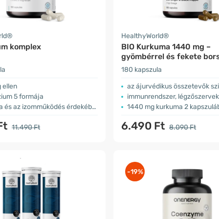
rld®
HealthyWorld®
um komplex
BIO Kurkuma 1440 mg –
gyömbérrel és fekete bor
la
180 kapszula
 ellen
az ájurvédikus összetevők sz
ium 5 formája
immunrendszer, légzőszervek, 
a és az izomműködés érdekében
1440 mg kurkuma 2 kapszulá
Ft
6.490 Ft
11.490 Ft
8.090 Ft
-19%