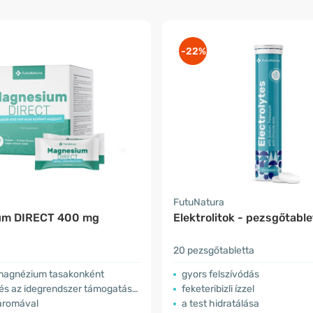
-22%
a
FutuNatura
um DIRECT 400 mg
Elektrolitok - pezsgőtable
20 pezsgőtabletta
agnézium tasakonként
gyors felszívódás
és az idegrendszer támogatására
feketeribizli ízzel
aromával
a test hidratálása