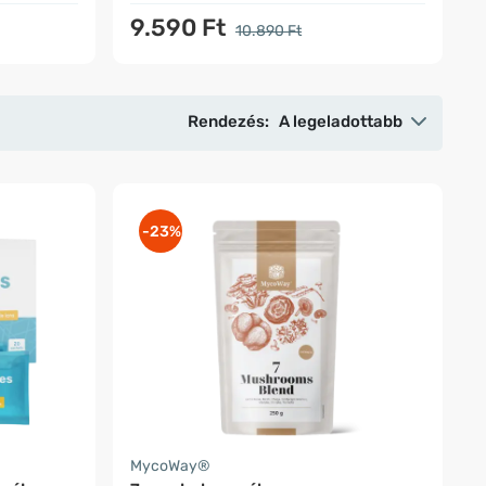
9.590 Ft
10.890 Ft
Rendezés:
A legeladottabb
-23%
MycoWay®