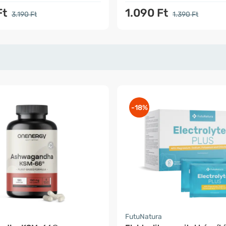
Ft
1.090 Ft
3.190 Ft
1.390 Ft
-18%
FutuNatura