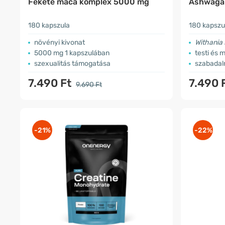
Fekete maca komplex 5000 mg
Ashwaga
180 kapszula
180 kapszu
növényi kivonat
Withania
5000 mg 1 kapszulában
testi és 
szexualitás támogatása
szabadal
7.490 Ft
7.490 
9.690 Ft
-21%
-22%