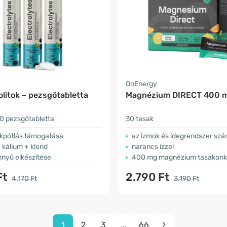
OnEnergy
olitok – pezsgőtabletta
Magnézium DIRECT 400 
0 pezsgőtabletta
30 tasak
ékpótlás támogatása
az izmok és idegrendszer sz
 kálium + klorid
narancs ízzel
önnyű elkészítése
400 mg magnézium tasakonk
Ft
2.790 Ft
4.170 Ft
3.190 Ft
1
2
3
...
66