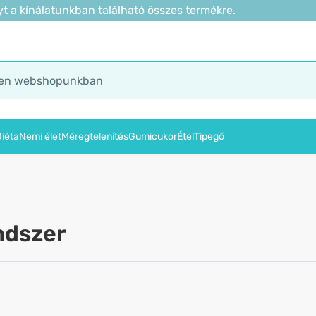
t a kínálatunkban található összes termékre.
iéta
Nemi élet
Méregtelenítés
Gumicukor
Étel
Tipegő
ndszer