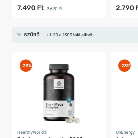
7.490 Ft
2.790 
9.690 Ft
SZŰRŐ
• 1-20 a 1303 találaltból •
-23%
-23%
HealthyWorld®
OnEnergy