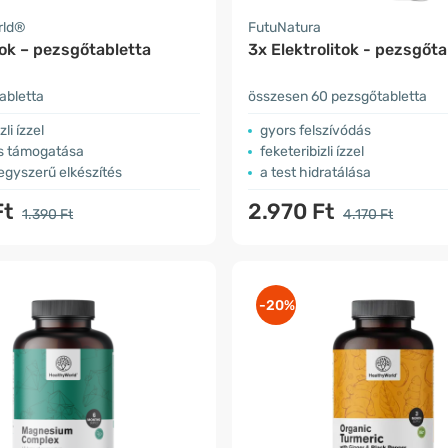
rld®
FutuNatura
tok – pezsgőtabletta
3x Elektrolitok - pezsgőta
abletta
összesen 60 pezsgőtabletta
zli ízzel
gyors felszívódás
ás támogatása
feketeribizli ízzel
egyszerű elkészítés
a test hidratálása
Ft
2.970 Ft
1.390 Ft
4.170 Ft
-20%