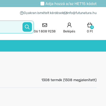
Adja hozzá a/az
HET15
kódot
Gyakran ismételt kérdések
info@futunatura.hu
0
06 1 808 9238
Belépés
0 Ft
1308 termék (1308 megjelenített)