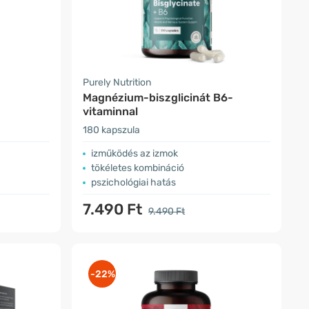
Purely Nutrition
Magnézium-biszglicinát B6-
vitaminnal
180 kapszula
izműködés az izmok
tökéletes kombináció
pszichológiai hatás
7.490 Ft
9.490 Ft
-22%