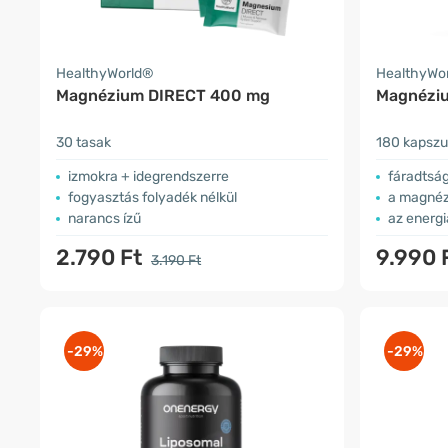
HealthyWorld®
HealthyWo
Magnézium DIRECT 400 mg
Magnézi
30 tasak
180 kapszu
izmokra + idegrendszerre
fáradtság
fogyasztás folyadék nélkül
a magnéz
narancs ízű
az energi
2.790 Ft
9.990 
3.190 Ft
-29%
-29%