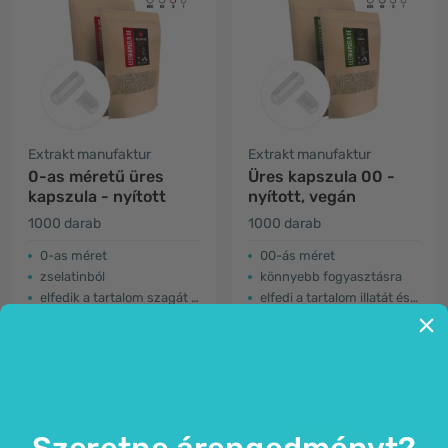
Extrakt manufaktur
Extrakt manufaktur
0-as méretű üres
Üres kapszula 00 -
kapszula - nyított
nyított, vegán
1000 darab
1000 darab
0-as méret
00-ás méret
zselatinból
könnyebb fogyasztásra
elfedik a tartalom szagát és ízét
elfedi a tartalom illatát és ízét
13.090 Ft
15.690 Ft
Szeretne árengedményt?