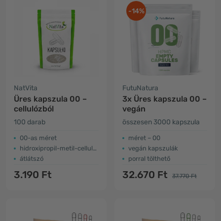
-14%
NatVita
FutuNatura
Üres kapszula 00 –
3x Üres kapszula 00 –
cellulózból
vegán
100 darab
összesen 3000 kapszula
00-as méret
méret – 00
hidroxipropil-metil-cellulózból
vegán kapszulák
átlátszó
porral tölthető
3.190 Ft
32.670 Ft
37.770 Ft