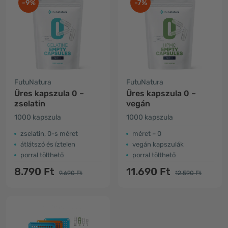
-9%
-7%
FutuNatura
FutuNatura
Üres kapszula 0 –
Üres kapszula 0 –
zselatin
vegán
1000 kapszula
1000 kapszula
zselatin, 0-s méret
méret – 0
átlátszó és íztelen
vegán kapszulák
porral tölthető
porral tölthető
8.790 Ft
11.690 Ft
9.690 Ft
12.590 Ft