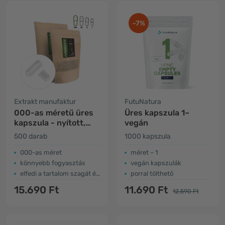
-7%
Extrakt manufaktur
FutuNatura
000-as méretű üres
Üres kapszula 1–
kapszula - nyított,
vegán
vegán
500 darab
1000 kapszula
000-as méret
méret – 1
könnyebb fogyasztás
vegán kapszulák
elfedi a tartalom szagát és ízét
porral tölthető
15.690 Ft
11.690 Ft
12.590 Ft