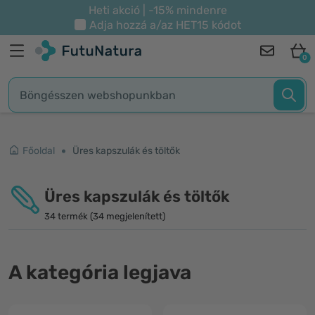
Heti akció | -15% mindenre
Adja hozzá a/az
HET15
kódot
0
Főoldal
Üres kapszulák és töltők
Üres kapszulák és töltők
34 termék (34 megjelenített)
A kategória legjava