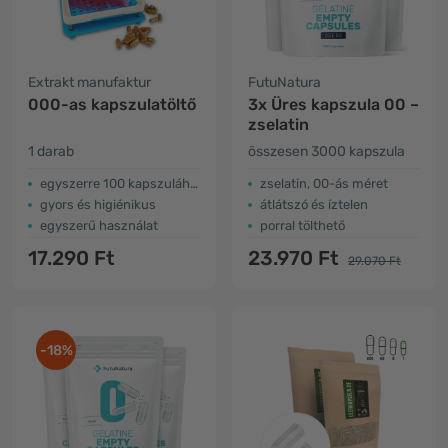
Extrakt manufaktur
FutuNatura
000-as kapszulatöltő
3x Üres kapszula 00 –
zselatin
1 darab
összesen 3000 kapszula
egyszerre 100 kapszulához
zselatin, 00-ás méret
gyors és higiénikus
átlátszó és íztelen
egyszerű használat
porral tölthető
17.290 Ft
23.970 Ft
29.070 Ft
-18%