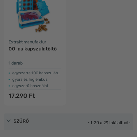
Extrakt manufaktur
00-as kapszulatöltő
1 darab
egyszerre 100 kapszulához
gyors és higiénikus
egyszerű használat
17.290 Ft
SZŰRŐ
• 1-20 a 29 találaltból •