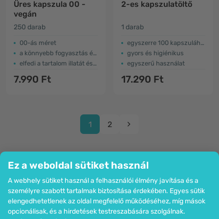
Üres kapszula 00 -
2-es kapszulatöltő
vegán
250 darab
1 darab
00-ás méret
egyszerre 100 kapszulához
a könnyebb fogyasztás érdekében
gyors és higiénikus
elfedi a tartalom illatát és ízét
egyszerű használat
7.990 Ft
17.290 Ft
1
2
Ez a weboldal sütiket használ
A webhely sütiket használ a felhasználói élmény javítása és a
Cég
személyre szabott tartalmak biztosítása érdekében. Egyes sütik
Információk
elengedhetetlenek az oldal megfelelő működéséhez, míg mások
Csatlakozzon hozzánk
opcionálisak, és a hirdetések testreszabására szolgálnak.
Segítség és megrendelések