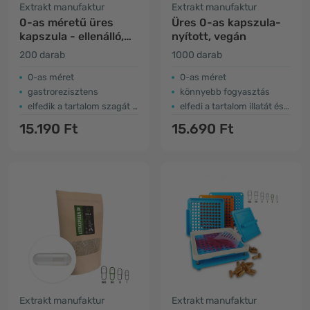
Extrakt manufaktur
Extrakt manufaktur
0-as méretű üres
Üres 0-as kapszula-
kapszula - ellenálló,
nyított, vegán
vegán
200 darab
1000 darab
0-as méret
0-as méret
gastrorezisztens
könnyebb fogyasztás
elfedik a tartalom szagát és ízét
elfedi a tartalom illatát és ízét
15.190 Ft
15.690 Ft
Extrakt manufaktur
Extrakt manufaktur