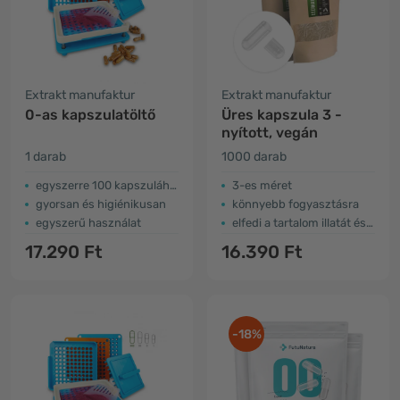
Extrakt manufaktur
Extrakt manufaktur
0-as kapszulatöltő
Üres kapszula 3 -
nyított, vegán
1 darab
1000 darab
egyszerre 100 kapszulához
3-es méret
gyorsan és higiénikusan
könnyebb fogyasztásra
egyszerű használat
elfedi a tartalom illatát és ízét
17.290 Ft
16.390 Ft
-18%