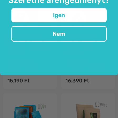
Igen
Nem
Extrakt manufaktur
Extrakt manufaktur
00-as méretű üres
Üres kapszula 2 -
kapszula - ellenálló,
nyított, vegán
vegán
200 darab
1000 darab
00-as méret
2-es méret
gasztrorezisztáns
könnyebb fogyasztásra
elfedik a tartalom szagát és ízét
elfedi a tartalom illatát és ízét
15.190 Ft
16.390 Ft