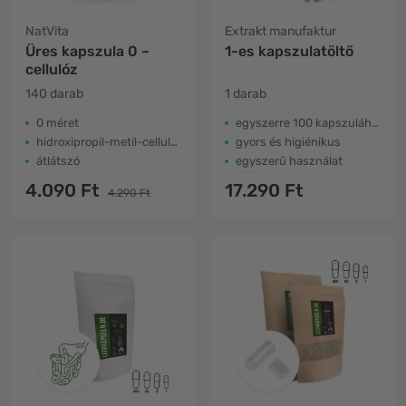
NatVita
Extrakt manufaktur
Üres kapszula 0 –
1-es kapszulatöltő
cellulóz
140 darab
1 darab
0 méret
egyszerre 100 kapszulához
hidroxipropil-metil-cellulózból
gyors és higiénikus
átlátszó
egyszerű használat
4.090 Ft
17.290 Ft
4.290 Ft