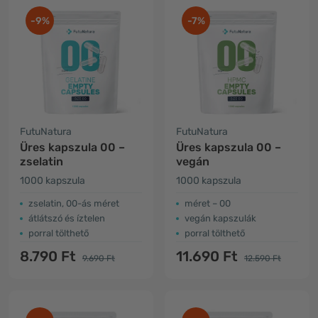
-9%
-7%
FutuNatura
FutuNatura
Üres kapszula 00 –
Üres kapszula 00 –
zselatin
vegán
1000 kapszula
1000 kapszula
zselatin, 00-ás méret
méret – 00
átlátszó és íztelen
vegán kapszulák
porral tölthető
porral tölthető
8.790 Ft
11.690 Ft
9.690 Ft
12.590 Ft