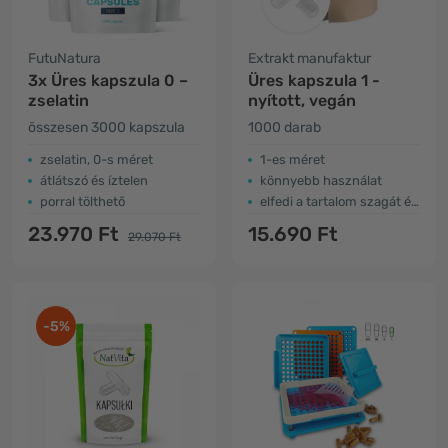
FutuNatura
Extrakt manufaktur
3x Üres kapszula 0 –
Üres kapszula 1 -
zselatin
nyított, vegán
összesen 3000 kapszula
1000 darab
zselatin, 0-s méret
1-es méret
átlátszó és íztelen
könnyebb használat
porral tölthető
elfedi a tartalom szagát és ízét
23.970 Ft
15.690 Ft
29.070 Ft
-5%