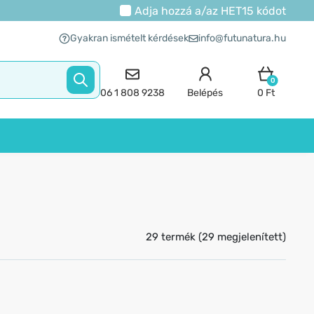
Adja hozzá a/az
HET15
kódot
Gyakran ismételt kérdések
info@futunatura.hu
0
06 1 808 9238
Belépés
0 Ft
29 termék (29 megjelenített)