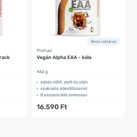
Nincs raktáron
ProFuel
rack
Vegán Alpha EAA - kóla
462 g
edzés előtt, alatt és után
szukralóz édesítőszerrel
8 esszenciális aminosav
16.590 Ft