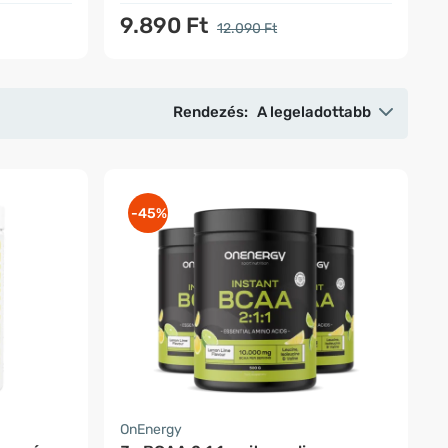
9.890 Ft
12.090 Ft
Rendezés:
A legeladottabb
-45%
OnEnergy