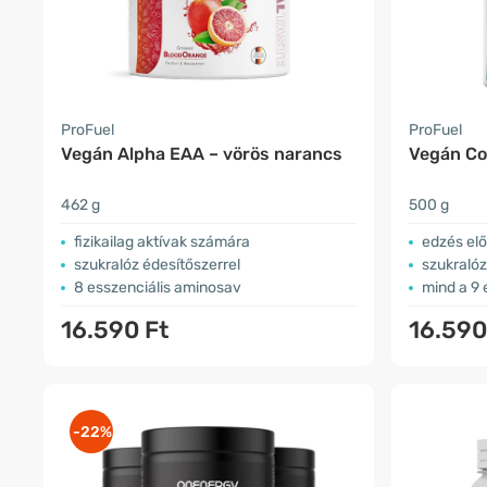
ProFuel
ProFuel
Vegán Alpha EAA – vörös narancs
Vegán Co
462 g
500 g
fizikailag aktívak számára
edzés előt
szukralóz édesítőszerrel
szukralóz
8 esszenciális aminosav
mind a 9 
16.590 Ft
16.590
-22%