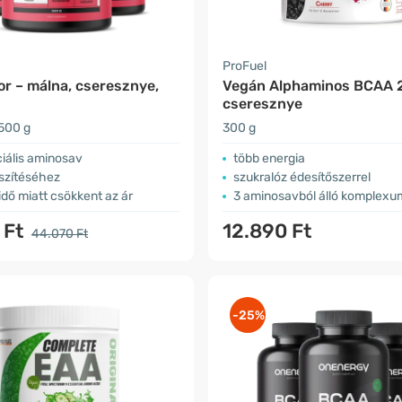
ProFuel
or – málna, cseresznye,
Vegán Alphaminos BCAA 2:
cseresznye
500 g
300 g
iális aminosav
több energia
észítéséhez
szukralóz édesítőszerrel
 idő miatt csökkent az ár
3 aminosavból álló komplexu
 Ft
12.890 Ft
44.070 Ft
-25%