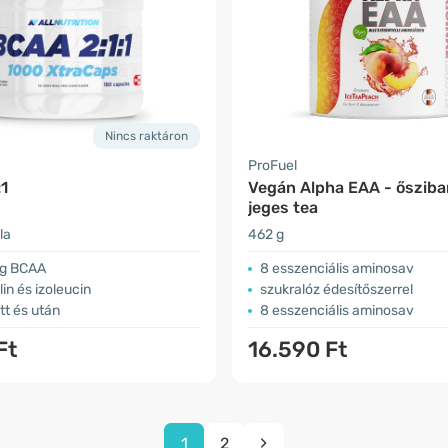
Nincs raktáron
ProFuel
1
Vegán Alpha EAA - ősziba
jeges tea
la
462 g
ag BCAA
8 esszenciális aminosav
lin és izoleucin
szukralóz édesítőszerrel
tt és után
8 esszenciális aminosav
Ft
16.590 Ft
1
2