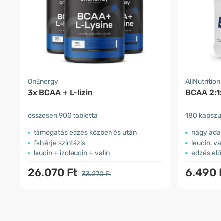
OnEnergy
AllNutrition
3x BCAA + L-lizin
BCAA 2:1:
összesen 900 tabletta
180 kapszu
támogatás edzés közben és után
nagy ad
fehérje szintézis
leucin, va
leucin + izoleucin + valin
edzés elő
26.070 Ft
6.490 
33.270 Ft