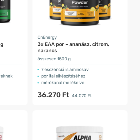
OnEnergy
mg
3x EAA por – ananász, citrom,
narancs
összesen 1500 g
7 esszenciális aminosav
yeknek
por ital elkészítéséhez
mérőkanál mellékelve
36.270 Ft
44.070 Ft