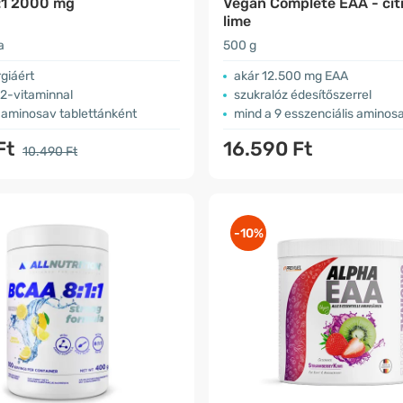
:1 2000 mg
Vegán Complete EAA - cit
lime
a
500 g
giáért
akár 12.500 mg EAA
12-vitaminnal
szukralóz édesítőszerrel
aminosav tablettánként
mind a 9 esszenciális aminos
Ft
16.590 Ft
10.490 Ft
-10%