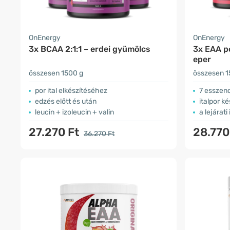
OnEnergy
OnEnergy
3x BCAA 2:1:1 – erdei gyümölcs
3x EAA p
eper
összesen 1500 g
összesen 1
por ital elkészítéséhez
7 esszenc
edzés előtt és után
italpor k
leucin + izoleucin + valin
a lejárati
27.270 Ft
28.770
36.270 Ft