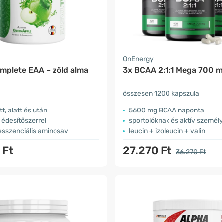
OnEnergy
mplete EAA – zöld alma
3x BCAA 2:1:1 Mega 700 
összesen 1200 kapszula
t, alatt és után
5600 mg BCAA naponta
 édesítőszerrel
sportolóknak és aktív személ
esszenciális aminosav
leucin + izoleucin + valin
 Ft
27.270 Ft
36.270 Ft