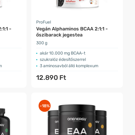
ProFuel
1:1 -
Vegán Alphaminos BCAA 2:1:1 -
őszibarack jegestea
300 g
akár 10.000 mg BCAA-t
szukralóz édesítőszerrel
m
3 aminosavból álló komplexum
12.890 Ft
-18%