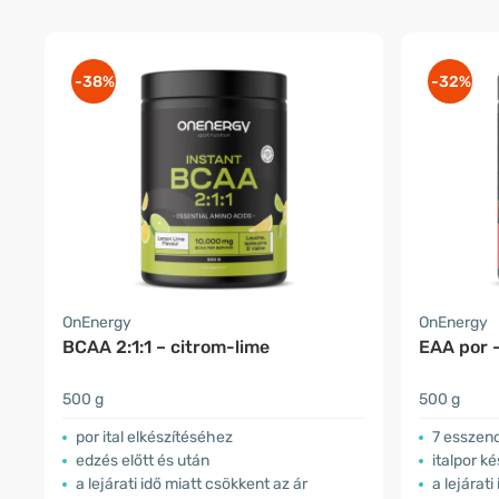
-38%
-32%
OnEnergy
OnEnergy
BCAA 2:1:1 – citrom-lime
EAA por 
500 g
500 g
por ital elkészítéséhez
7 esszenc
edzés előtt és után
italpor k
a lejárati idő miatt csökkent az ár
a lejárati