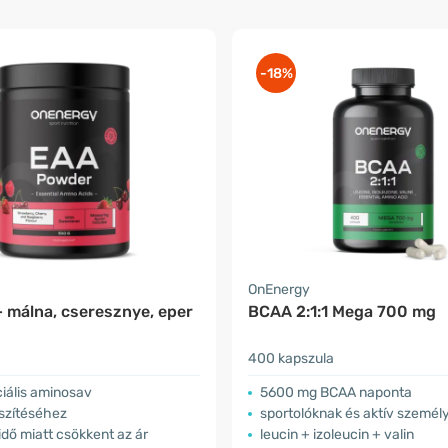
-18%
OnEnergy
– málna, cseresznye, eper
BCAA 2:1:1 Mega 700 mg
400 kapszula
iális aminosav
5600 mg BCAA naponta
észítéséhez
sportolóknak és aktív személ
 idő miatt csökkent az ár
leucin + izoleucin + valin