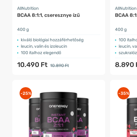
AllNutrition
AllNutrition
BCAA 8:1:1, cseresznye ízű
BCAA 8:1:
400 g
400 g
kiváló biológiai hozzáférhetőség
100 italh
leucin, valin és izoleucin
leucin, va
100 italhoz elegendő
szukralóz
10.490 Ft
8.890 
10.890 Ft
-25%
-35%