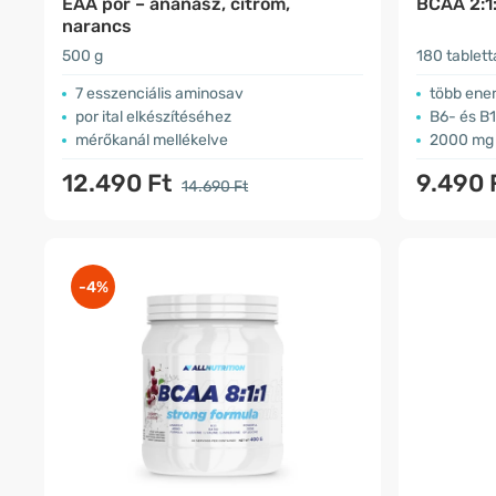
EAA por – ananász, citrom,
BCAA 2:1
narancs
500 g
180 tablett
7 esszenciális aminosav
több ener
por ital elkészítéséhez
B6- és B
mérőkanál mellékelve
2000 mg 
12.490 Ft
9.490 
14.690 Ft
-4%