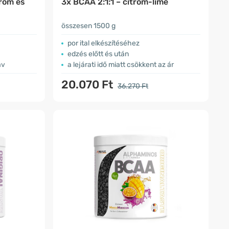
rom és
3x BCAA 2:1:1 – citrom-lime
összesen 1500 g
por ital elkészítéséhez
edzés előtt és után
av
a lejárati idő miatt csökkent az ár
20.070 Ft
36.270 Ft