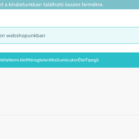
t a kínálatunkban található összes termékre.
iéta
Nemi élet
Méregtelenítés
Gumicukor
Étel
Tipegő