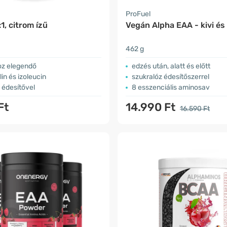
ProFuel
1, citrom ízű
Vegán Alpha EAA - kivi és
462 g
oz elegendő
edzés után, alatt és előtt
lin és izoleucin
szukralóz édesítőszerrel
 édesítővel
8 esszenciális aminosav
Ft
14.990 Ft
16.590 Ft