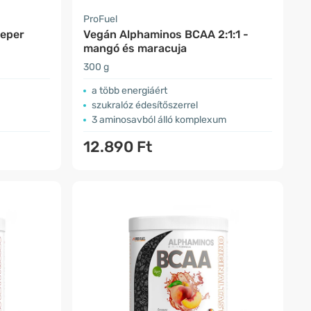
ProFuel
 eper
Vegán Alphaminos BCAA 2:1:1 -
mangó és maracuja
300 g
a több energiáért
szukralóz édesítőszerrel
3 aminosavból álló komplexum
12.890 Ft