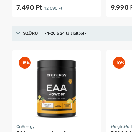
7.490 Ft
9.990 
12.090 Ft
SZŰRŐ
• 1-20 a 24 találaltból •
-15%
-10%
OnEnergy
WeightWorl