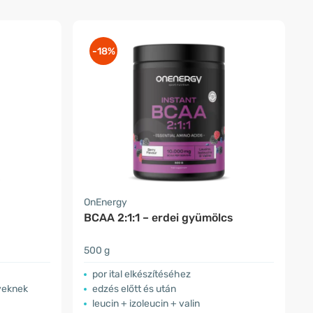
-18%
OnEnergy
BCAA 2:1:1 – erdei gyümölcs
500 g
por ital elkészítéséhez
yeknek
edzés előtt és után
leucin + izoleucin + valin