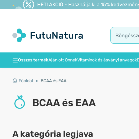
HETI AKCIÓ - Használja ki a 15% kedvezmény
Összes termék
Ajánlott Önnek
Vitaminok és ásványi anyagok
D
Főoldal
BCAA és EAA
BCAA és EAA
A kategória legjava