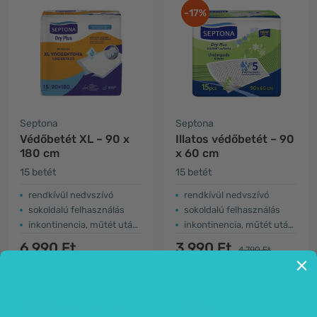
-17%
Septona
Septona
Védőbetét XL – 90 x
Illatos védőbetét – 90
180 cm
x 60 cm
15 betét
15 betét
rendkívül nedvszívó
rendkívül nedvszívó
sokoldalú felhasználás
sokoldalú felhasználás
inkontinencia, műtét utáni ellátás...
inkontinencia, műtét utáni ellátás stb. esetén
6.990 Ft
3.990 Ft
4.790 Ft
-17%
-13%