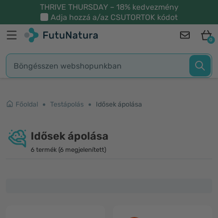
THRIVE THURSDAY – 18% kedvezmény
Adja hozzá a/az
CSUTORTOK
kódot
0
Főoldal
Testápolás
Idősek ápolása
Idősek ápolása
6 termék (6 megjelenített)