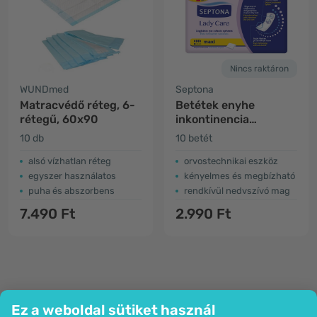
Nincs raktáron
WUNDmed
Septona
Matracvédő réteg, 6-
Betétek enyhe
rétegű, 60x90
inkontinencia
kezelésére – Maxi
10 db
10 betét
alsó vízhatlan réteg
orvostechnikai eszköz
egyszer használatos
kényelmes és megbízható
puha és abszorbens
rendkívül nedvszívó mag
7.490 Ft
2.990 Ft
Ez a weboldal sütiket használ