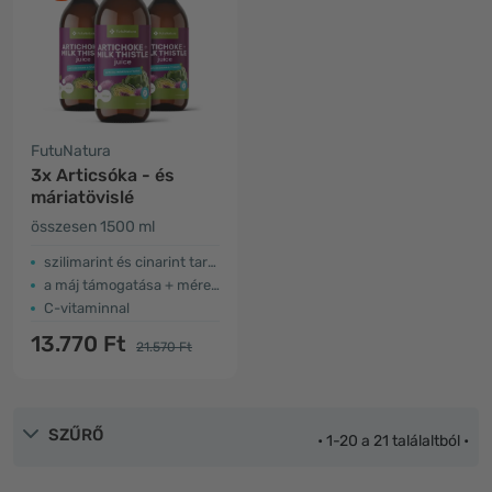
FutuNatura
3x Articsóka - és
máriatövislé
összesen 1500 ml
szilimarint és cinarint tartalmaz
a máj támogatása + méregtelenítés
C-vitaminnal
13.770 Ft
21.570 Ft
SZŰRŐ
• 1-20 a 21 találaltból •