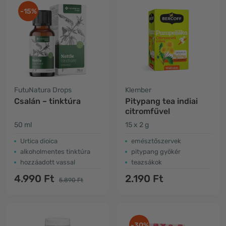
-15%
FutuNatura Drops
Klember
Csalán – tinktúra
Pitypang tea indiai
citromfűvel
50 ml
15 x 2 g
Urtica dioica
emésztőszervek
alkoholmentes tinktúra
pitypang gyökér
hozzáadott vassal
teazsákok
4.990 Ft
2.190 Ft
5.890 Ft
-30%