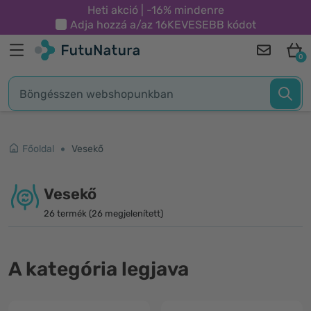
Heti akció | -16% mindenre
Adja hozzá a/az
16KEVESEBB
kódot
0
Főoldal
Vesekő
Vesekő
26 termék (26 megjelenített)
A kategória legjava