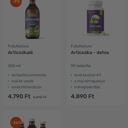
-9%
FutuNatura
FutuNatura
Articsókalé
Articsóka - detox
500 ml
90 tabletta
tartósítószermentes
levél kivonat 4:1
máj és vesék
a máj támogatása
emésztőrendszer
méregtelenítés
4.790 Ft
4.890 Ft
5.290 Ft
-36%