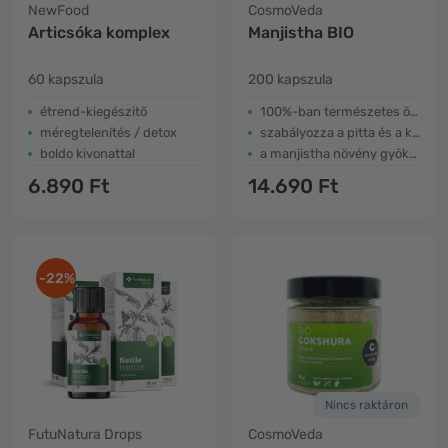
NewFood
CosmoVeda
Articsóka komplex
Manjistha BIO
60 kapszula
200 kapszula
étrend-kiegészitő
100%-ban természetes összetevők
méregtelenítés / detox
szabályozza a pitta és a kapha dósát
boldo kivonattal
a manjistha növény gyökeréből
6.890 Ft
14.690 Ft
-22%
Nincs raktáron
FutuNatura Drops
CosmoVeda