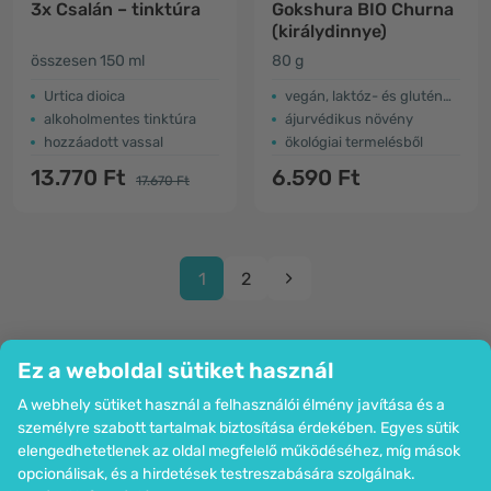
3x Csalán – tinktúra
Gokshura BIO Churna
(királydinnye)
összesen 150 ml
80 g
Urtica dioica
vegán, laktóz- és gluténmentes
alkoholmentes tinktúra
ájurvédikus növény
hozzáadott vassal
ökológiai termelésből
13.770 Ft
6.590 Ft
17.670 Ft
1
2
Ez a weboldal sütiket használ
A webhely sütiket használ a felhasználói élmény javítása és a
Cég
személyre szabott tartalmak biztosítása érdekében. Egyes sütik
Információk
elengedhetetlenek az oldal megfelelő működéséhez, míg mások
Csatlakozzon hozzánk
opcionálisak, és a hirdetések testreszabására szolgálnak.
Segítség és megrendelések