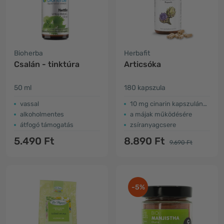
Bioherba
Herbafit
Csalán - tinktúra
Articsóka
50 ml
180 kapszula
vassal
10 mg cinarin kapszulánként
alkoholmentes
a májak működésére
átfogó támogatás
zsíranyagcsere
5.490 Ft
8.890 Ft
9.690 Ft
-5%