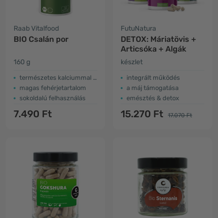
Raab Vitalfood
FutuNatura
BIO Csalán por
DETOX: Máriatövis +
Articsóka + Algák
160 g
készlet
természetes kalciummal és káliummal
integrált működés
magas fehérjetartalom
a máj támogatása
sokoldalú felhasználás
emésztés & detox
7.490 Ft
15.270 Ft
17.070 Ft