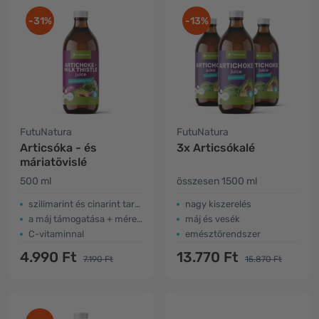
-31%
-13%
FutuNatura
FutuNatura
Articsóka - és
3x Articsókalé
máriatövislé
500 ml
összesen 1500 ml
szilimarint és cinarint tartalmaz
nagy kiszerelés
a máj támogatása + méregtelenítés
máj és vesék
C-vitaminnal
emésztőrendszer
4.990 Ft
13.770 Ft
7.190 Ft
15.870 Ft