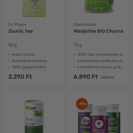
Dr. Popov
CosmoVeda
Zsurló, tea
Manjistha BIO Churna
50 g
70 g
mezei zsurló
100%-ban természetes összetevők
Equisetum arvense
szabályozza a pitta és a kapha dósát
100% gyógynövény
a manjistha növény gyökeréből
2.290 Ft
6.890 Ft
7.290 Ft
-11%