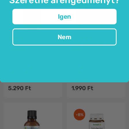
Igen
Nem
Bioherba
CosmoVeda
Mezei zsurló -
Csillagánizs BIO -
tinktúra
őrölt
50 ml
22 g
étrend-kiegészító
hagyományos ajurvédikus fűszer
B3-vitaminnal
Indiából származik
alkoholmentes
ökológiai termelésből
5.290 Ft
1.990 Ft
-8%