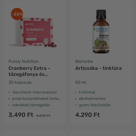
-26%
Purely Nutrition
Bioherba
Cranberry Extra –
Articsóka - tinktúra
tőzegáfonya és
petrezselyem kivonat
30 kapszula
50 ml
Vaccinium macrocarpon
krómmal
proantocianidineket tartalmaz
alkoholmentes
sokoldalú támogatás
gyors felszívódás
3.490 Ft
4.290 Ft
4.690 Ft