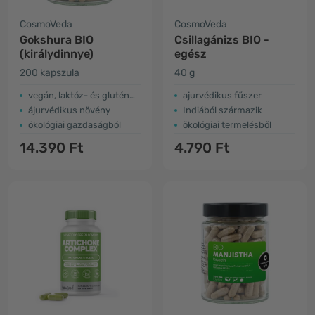
CosmoVeda
CosmoVeda
Gokshura BIO
Csillagánizs BIO -
(királydinnye)
egész
200 kapszula
40 g
vegán, laktóz- és gluténmentes
ajurvédikus fűszer
ájurvédikus növény
Indiából származik
ökológiai gazdaságból
ökológiai termelésből
14.390 Ft
4.790 Ft