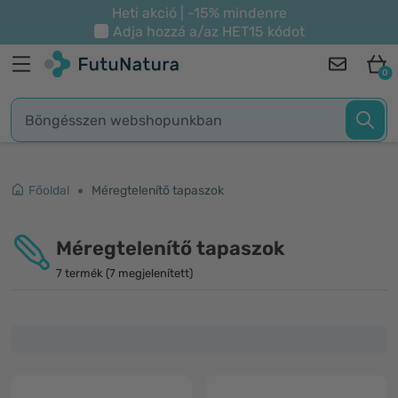
Heti akció | -15% mindenre
Adja hozzá a/az
HET15
kódot
0
Főoldal
Méregtelenítő tapaszok
Méregtelenítő tapaszok
7 termék (7 megjelenített)