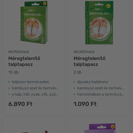
WUNDmed
WUNDmed
Méregtelenítő
Méregtelenítő
talptapasz
talptapasz
10 db
2 db
teljesen természetes
éjszaka hatékony
bambusz ecet és természets kivonatok
bambusz ecet és természetes kivonatok
a talp, hát, nyak, stb. számára
harmóniában a természettel
6.890 Ft
1.090 Ft