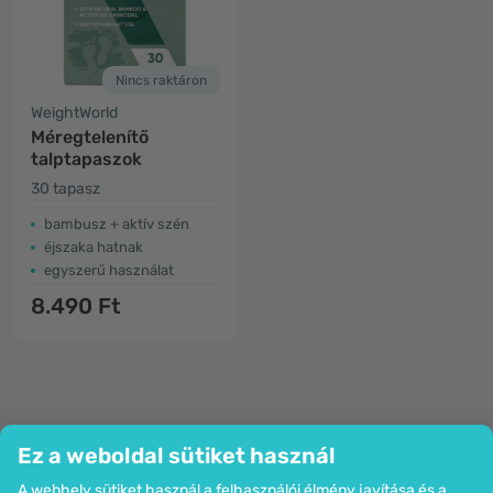
Nincs raktáron
WeightWorld
Méregtelenítő
talptapaszok
30 tapasz
bambusz + aktív szén
éjszaka hatnak
egyszerű használat
8.490 Ft
Ez a weboldal sütiket használ
A webhely sütiket használ a felhasználói élmény javítása és a