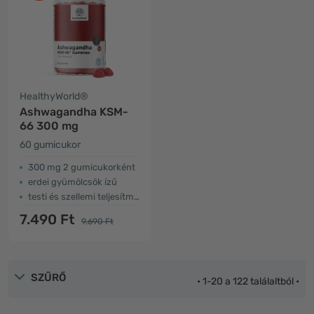
HealthyWorld®
Ashwagandha KSM-
66 300 mg
60 gumicukor
300 mg 2 gumicukorként
erdei gyümölcsök ízű
testi és szellemi teljesítmény
7.490 Ft
9.690 Ft
SZŰRŐ
• 1-20 a 122 találaltból •