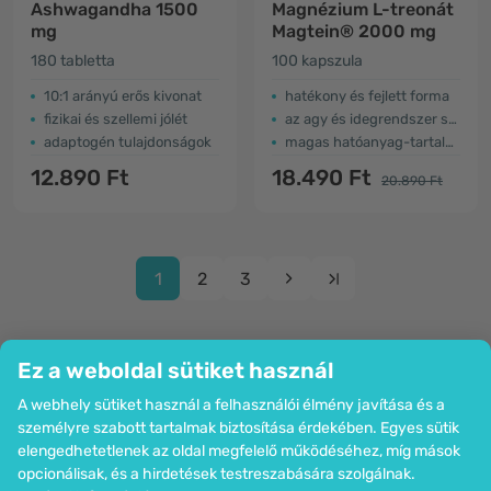
Ashwagandha 1500
Magnézium L-treonát
mg
Magtein® 2000 mg
180 tabletta
100 kapszula
10:1 arányú erős kivonat
hatékony és fejlett forma
fizikai és szellemi jólét
az agy és idegrendszer számára
adaptogén tulajdonságok
magas hatóanyag-tartalom
12.890 Ft
18.490 Ft
20.890 Ft
1
2
3
Ez a weboldal sütiket használ
A webhely sütiket használ a felhasználói élmény javítása és a
Cég
személyre szabott tartalmak biztosítása érdekében. Egyes sütik
Információk
elengedhetetlenek az oldal megfelelő működéséhez, míg mások
Csatlakozzon hozzánk
opcionálisak, és a hirdetések testreszabására szolgálnak.
Segítség és megrendelések