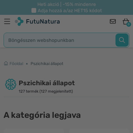
Heti akció | -15% mindenre
Adja hozzá a/az
HET15
kódot
0
Főoldal
Pszichikai állapot
Pszichikai állapot
127 termék (127 megjelenített)
A kategória legjava