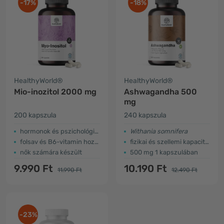
-17%
-18%
HealthyWorld®
HealthyWorld®
Mio-inozitol 2000 mg
Ashwagandha 500
mg
200 kapszula
240 kapszula
hormonok és pszichológiai működés
Withania somnifera
folsav és B6-vitamin hozzáadásával
fizikai és szellemi kapacitás
nők számára készült
500 mg 1 kapszulában
9.990 Ft
10.190 Ft
11.990 Ft
12.490 Ft
-23%