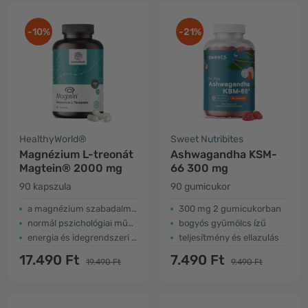
-10%
-21%
HealthyWorld®
Sweet Nutribites
Magnézium L-treonát
Ashwagandha KSM-
Magtein® 2000 mg
66 300 mg
90 kapszula
90 gumicukor
a magnézium szabadalmaztatott formája
300 mg 2 gumicukorban
normál pszichológiai működés
bogyós gyümölcs ízű
energia és idegrendszeri támogatás
teljesítmény és ellazulás
17.490 Ft
7.490 Ft
19.490 Ft
9.490 Ft