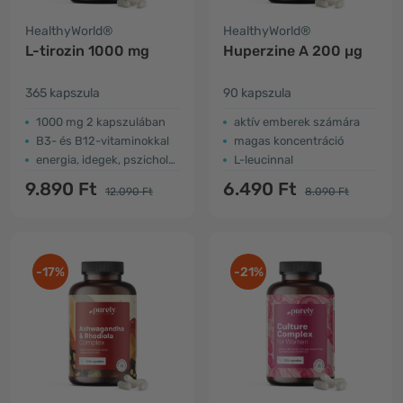
HealthyWorld®
HealthyWorld®
L-tirozin 1000 mg
Huperzine A 200 µg
365 kapszula
90 kapszula
1000 mg 2 kapszulában
aktív emberek számára
B3- és B12-vitaminokkal
magas koncentráció
energia, idegek, pszichológiai működés
L-leucinnal
9.890 Ft
6.490 Ft
12.090 Ft
8.090 Ft
-17%
-21%