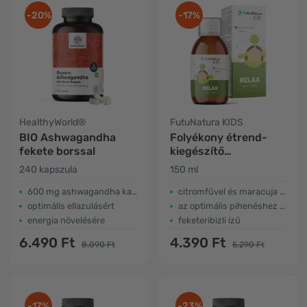
-20%
-17%
HealthyWorld®
FutuNatura KIDS
BIO Ashwagandha
Folyékony étrend-
fekete borssal
kiegészítő
gyerekeknek az
240 kapszula
150 ml
ellazuláshoz
600 mg ashwagandha kapszulánként
citromfűvel és maracuja kivonattal
optimális ellazulásért
az optimális pihenéshez és alváshoz
energia növelésére
feketeribizli ízű
6.490 Ft
4.390 Ft
8.090 Ft
5.290 Ft
-17%
-23%