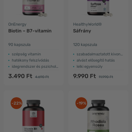
OnEnergy
HealthyWorld®
Biotin – B7-vitamin
Sáfrány
90 kapszula
120 kapszula
szépség vitamin
szabadalmaztatott kivonat
hatékony felszívódás
alvást elősegítő hatás
idegrendszer és pszichológiai működés
lelki egyensúly
3.490 Ft
9.990 Ft
4.690 Ft
11.990 Ft
-22%
-19%