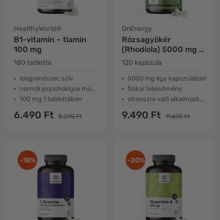
HealthyWorld®
OnEnergy
B1-vitamin – tiamin
Rózsagyökér
100 mg
(Rhodiola) 5000 mg –
kivonat
180 tabletta
120 kapszula
idegrendszer, szív
5000 mg egy kapszulában
normál pszichológiai működés
fizikai teljesítmény
100 mg 1 tablettában
stresszre való alkalmazkodás
6.490 Ft
9.490 Ft
8.290 Ft
11.690 Ft
-18%
-20%