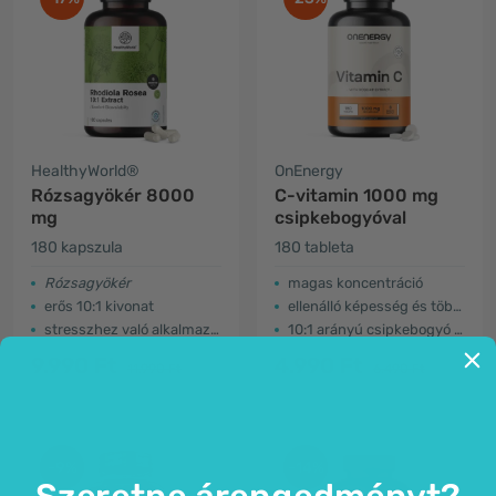
HealthyWorld®
OnEnergy
Rózsagyökér 8000
C-vitamin 1000 mg
mg
csipkebogyóval
180 kapszula
180 tableta
Rózsagyökér
magas koncentráció
erős 10:1 kivonat
ellenálló képesség és több energia
stresszhez való alkalmazkodás
10:1 arányú csipkebogyó kivonat
9.990 Ft
4.990 Ft
11.990 Ft
6.490 Ft
-9%
-14%
Szeretne árengedményt?