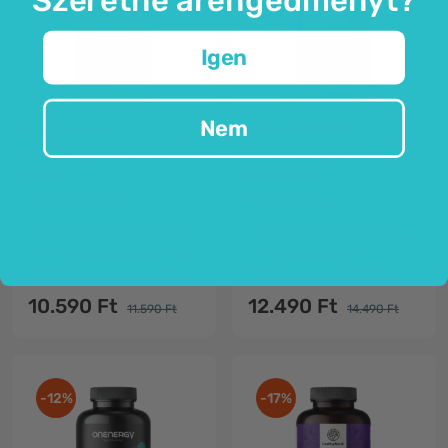
Igen
Nem
WeightWorld
HealthyWorld®
Ashwagandha 1200
NAD+ Longevity
mg
Complex
120 gumicukor
90 kapszula
természetes málna ízben
fejlett B3-vitamin forma
támogatja a pszichofizikai közérzetet
magas tartalom
1200 mg Ashwagandha 2 gumicukorban
értékes vegyületekkel
10.590 Ft
12.490 Ft
11.590 Ft
14.490 Ft
-12%
-17%