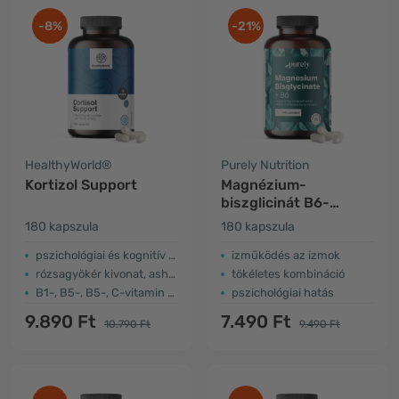
-8%
-21%
HealthyWorld®
Purely Nutrition
Kortizol Support
Magnézium-
biszglicinát B6-
vitaminnal
180 kapszula
180 kapszula
pszichológiai és kognitív működés
izműködés az izmok
rózsagyökér kivonat, ashwagandha
tökéletes kombináció
B1-, B5-, B5-, C-vitamin és cink
pszichológiai hatás
9.890 Ft
7.490 Ft
10.790 Ft
9.490 Ft