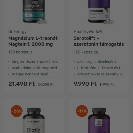
OnEnergy
HealthyWorld®
Magnézium L-treonát
Serotolift –
Magtein® 2000 mg
szerotonin támogatás
120 kapszula
120 kapszula
idegrendszer + pszichológiai működés
az energia növelésére
szabadalmazott magnézium forma
L-triptofán, L-tirozin és L-fenilalanin
magas koncentráció
vitaminokkal és ásványi anyagokkal
21.490 Ft
9.990 Ft
24.290 Ft
11.990 Ft
-26%
-17%