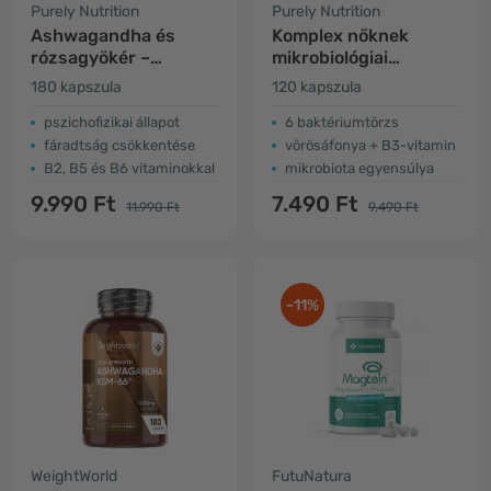
Purely Nutrition
Purely Nutrition
Ashwagandha és
Komplex nőknek
rózsagyökér –
mikrobiológiai
komplex a fizikai és
kultúrákkal
180 kapszula
120 kapszula
szellemi
teljesítményért
pszichofizikai állapot
6 baktériumtörzs
fáradtság csökkentése
vörösáfonya + B3-vitamin
B2, B5 és B6 vitaminokkal
mikrobiota egyensúlya
9.990 Ft
7.490 Ft
11.990 Ft
9.490 Ft
-11%
WeightWorld
FutuNatura