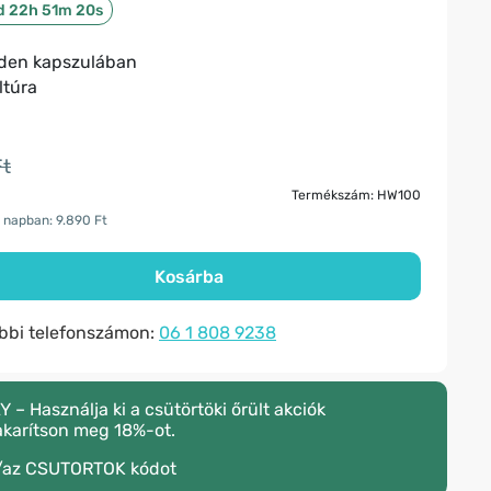
d 22h 51m 19s
inden kapszulában
ltúra
Ft
Termékszám: HW100
 napban: 9.890 Ft
Kosárba
ábbi telefonszámon:
06 1 808 9238
 Használja ki a csütörtöki őrült akciók
akarítson meg 18%-ot.
/az
CSUTORTOK
kódot