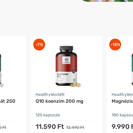
-7%
-13%
HealthyWorld®
HealthyWo
nát 250
Q10 koenzim 200 mg
Magnézi
120 kapszula
180 kapszu
11.590 Ft
9.990 
0 Ft
12.490 Ft