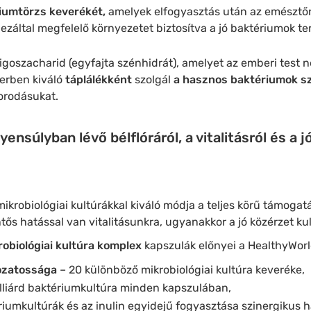
iumtörzs keverékét,
amelyek elfogyasztás után az emésztő
ezáltal megfelelő környezetet biztosítva a jó baktériumok t
ligoszacharid (egyfajta szénhidrát), amelyet az emberi tes
erben kiváló
táplálékként
szolgál
a hasznos baktériumok s
orodásukat.
nsúlyban lévő bélflóráról, a vitalitásról és a j
 mikrobiológiai kultúrákkal kiváló módja a teljes körű támog
ntős hatással van vitalitásunkra, ugyanakkor a jó közérzet kul
robiológiai kultúra komplex
kapszulák előnyei a HealthyWorl
ozatossága
– 20 különböző mikrobiológiai kultúra keveréke,
illiárd baktériumkultúra minden kapszulában,
riumkultúrák és az inulin egyidejű fogyasztása szinergikus ha