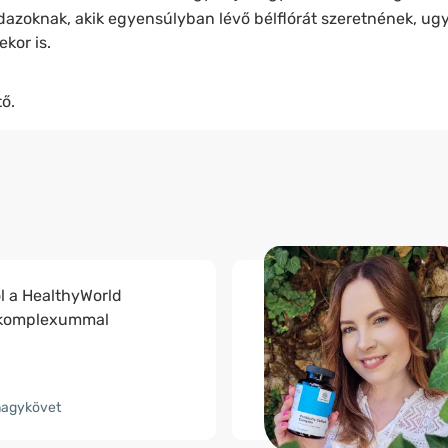
dazoknak, akik egyensúlyban lévő bélflórát szeretnének, ugy
ekor is.
ő.
l a HealthyWorld
e komplexummal
nagykövet