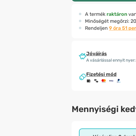
A termék
raktáron
va
Minőségét megőrzi:
20
Rendeljen
9 óra 51 pe
Jóváírás
A vásárlással ennyit nyer:
Fizetési mód
Mennyiségi ke