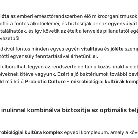
ióta
az emberi emésztőrendszerben élő mikroorganizmusok 
oflóra fontos alkotóelemei, és biztosítják annak
egyensúlyát
lhatóak, és így követik az ételt a lenyelés pillanatától egé
vezetből.
ndkívül fontos minden egyes egyén
vitalitása
és
jóléte
szemp
zötti egyensúly fenntartásával érhetünk el.
elborulhat, legyen az rendszertelen táplálkozás, inaktív é
elyeknek kitéve vagyunk. Ezért a jó baktériumok további be
ld márkájú
Probiotic Culture – mikrobiológiai kultúrák ko
inulinnal kombinálva biztosítja az optimális te
robiológiai kultúra komplex
egyedi komplexum, amely a köve