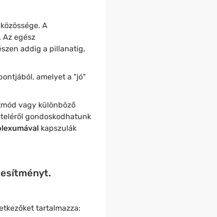
közössége. A
. Az egész
szen addig a pillanatig,
ontjából, amelyet a "jó"
letmód vagy különböző
viteléről gondoskodhatunk
mplexumával
kapszulák
ljesítményt.
tkezőket tartalmazza: