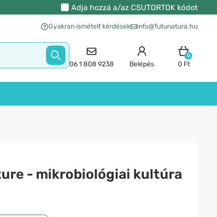
Adja hozzá a/az
CSUTORTOK
kódot
Gyakran ismételt kérdések
info@futunatura.hu
0
06 1 808 9238
Belépés
0 Ft
ure - mikrobiológiai kultúra