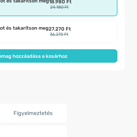
bot és takarítson meg
18.980 Ft
24.180 Ft
bot és takarítson meg
27.270 Ft
36.270 Ft
omag hozzáadása a kosárhoz
Figyelmeztetés