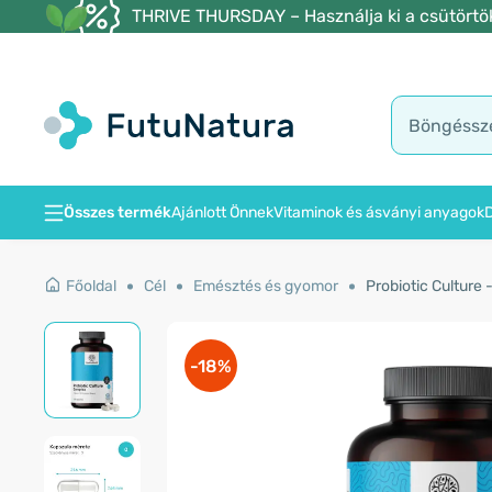
THRIVE THURSDAY – Használja ki a csütörtöki
Összes termék
Ajánlott Önnek
Vitaminok és ásványi anyagok
D
Főoldal
Cél
Emésztés és gyomor
Probiotic Culture 
-18%