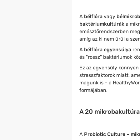
A
bélflóra
vagy
bélmikrob
baktériumkultúrák
a mikr
emésztőrendszerben megtalá
amíg az ki nem ürül a szer
A
bélflóra egyensúlya
re
és "rossz" baktériumok kö
Ez az egyensúly könnyen f
stresszfaktorok miatt, am
magunk is – a HealthyWor
formájában.
A 20 mikrobakultúra 
A
Probiotic Culture – mik