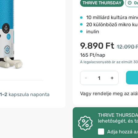
THRIVE THURSDAY
0
10 milliárd kultúra m
20 különböző mikro ku
inulin
9.890 Ft
12.090 
165 Ft/nap
A legalacsonyabb ár az elmúlt 30
-
+
Vagy rendelje meg az al
1–2
kapszula naponta
THRIVE THURSDAY –
lehetőségét, és t
Adja hozzá a