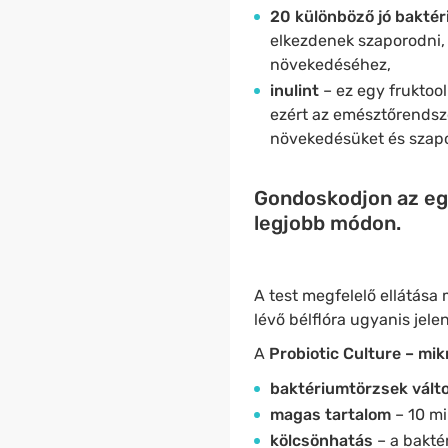
20 különböző jó baktér
elkezdenek szaporodni, 
növekedéséhez,
inulint
– ez egy fruktoo
ezért az emésztőrendsz
növekedésüket és szap
Gondoskodjon az egye
legjobb módon.
A test megfelelő ellátása
lévő bélflóra ugyanis jele
A
Probiotic Culture – mik
baktériumtörzsek vált
magas tartalom
– 10 m
kölcsönhatás
– a bakté