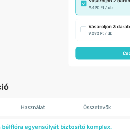
Vásároljon 2 dara
9.490 Ft / db
Vásároljon 3 dara
9.090 Ft / db
Cs
ió
Használat
Összetevők
a bélflóra egyensúlyát biztosító komplex.