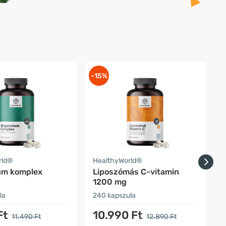
-15%
-
rld®
HealthyWorld®
H
um komplex
Liposzómás C-vitamin
1200 mg
la
240 kapszula
1
Ft
10.990 Ft
11.490 Ft
12.890 Ft