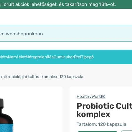
 őrült akciók lehetőségét, és takarítson meg 18%-ot.
iéta
Nemi élet
Méregtelenítés
Gumicukor
Étel
Tipegő
- mikrobiológiai kultúra komplex, 120 kapszula
HealthyWorld®
Probiotic Cult
komplex
Tartalom: 120 kapszula