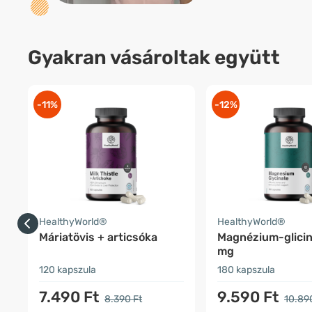
Gyakran vásároltak együtt
-11%
-12%
HealthyWorld®
HealthyWorld®
Máriatövis + articsóka
Magnézium-glici
mg
120 kapszula
180 kapszula
7.490 Ft
9.590 Ft
8.390 Ft
10.89