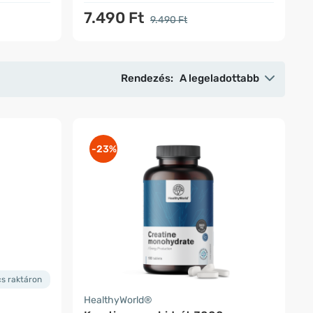
7.490 Ft
9.490 Ft
Rendezés:
A legeladottabb
-23%
cs raktáron
HealthyWorld®