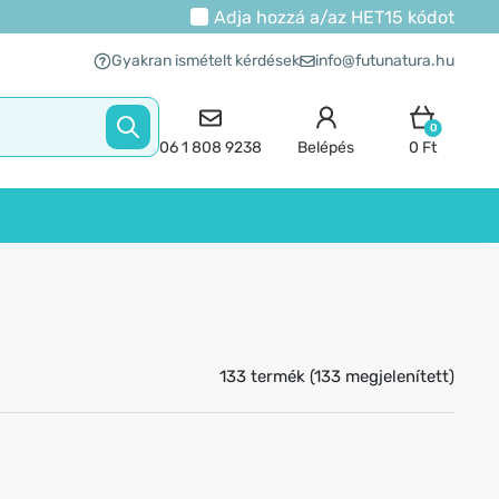
Adja hozzá a/az
HET15
kódot
Gyakran ismételt kérdések
info@futunatura.hu
0
06 1 808 9238
Belépés
0 Ft
133 termék (133 megjelenített)