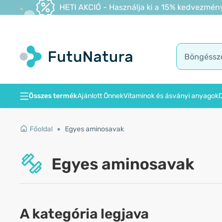
HETI AKCIÓ - Használja ki a 15% kedvezmény
Összes termék
Ajánlott Önnek
Vitaminok és ásványi anyagok
D
Főoldal
Egyes aminosavak
Egyes aminosavak
A kategória legjava