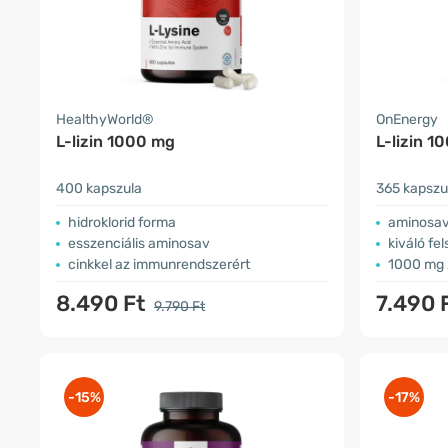
HealthyWorld®
OnEnergy
L-lizin 1000 mg
L-lizin 1
400 kapszula
365 kapszu
hidroklorid forma
aminosa
esszenciális aminosav
kiváló fe
cinkkel az immunrendszerért
1000 mg 
8.490 Ft
7.490 
9.790 Ft
-15%
-17%