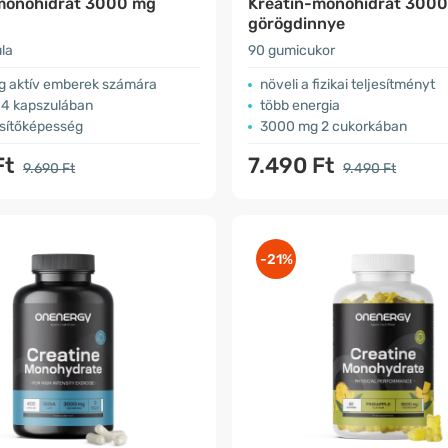
monohidrát 3000 mg
Kreatin-monohidrát 3000
görögdinnye
la
90 gumicukor
lag aktív emberek számára
növeli a fizikai teljesítményt
4 kapszulában
több energia
jesítőképesség
3000 mg 2 cukorkában
Ft
7.490 Ft
9.690 Ft
9.490 Ft
-21%