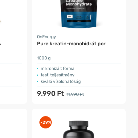
OnEnergy
s
Pure kreatin-monohidrát por
1000 g
mikronizált forma
testi teljesítmény
kiváló vízoldhatóság
9.990 Ft
11.990 Ft
-29%