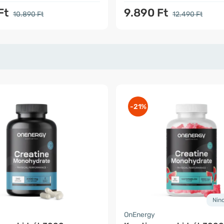
Ft
9.890 Ft
10.890 Ft
12.490 Ft
-21%
Nin
OnEnergy