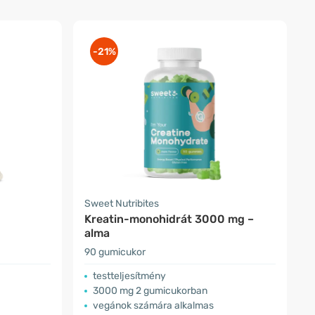
-21%
Sweet Nutribites
Kreatin-monohidrát 3000 mg –
alma
90 gumicukor
testteljesítmény
3000 mg 2 gumicukorban
vegánok számára alkalmas