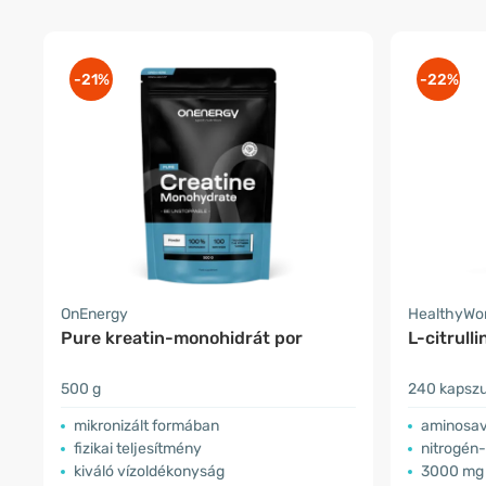
-21%
-22%
OnEnergy
HealthyWo
Pure kreatin-monohidrát por
L-citrull
500 g
240 kapszu
mikronizált formában
aminosa
fizikai teljesítmény
nitrogén
kiváló vízoldékonyság
3000 mg 