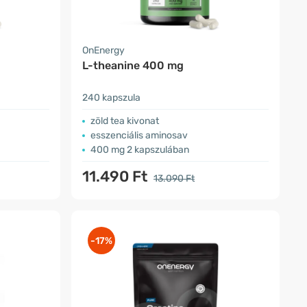
OnEnergy
L-theanine 400 mg
240 kapszula
zöld tea kivonat
esszenciális aminosav
400 mg 2 kapszulában
11.490 Ft
13.090 Ft
-17%