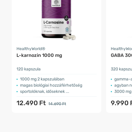
HealthyWorld®
HealthyWo
L-karnozin 1000 mg
GABA 30
120 kapszula
320 kapszu
1000 mg 2 kapszulában
gamma-a
magas biológiai hozzáférhetőség
agyban n
sportolóknak, időseknek ...
3000 mg 
12.490 Ft
9.990 
14.690 Ft