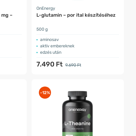
OnEnergy
 mg –
L-glutamin – por ital készítéséhez
500 g
aminosav
aktív embereknek
edzés után
7.490 Ft
9.690 Ft
-12%