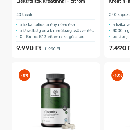
Elektrolitok kreatinnal – citrom
Kreatin-
20 tasak
240 kapszu
a fizikai teljesítmény növelése
a fizikai
a fáradtság és a kimerültség csökkentése
3000 mg 
C-, B6- és B12-vitamin-kiegészítés
testi tel
9.990 Ft
7.490 
11.990 Ft
-8%
-18%