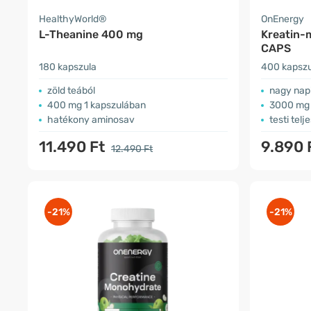
HealthyWorld®
OnEnergy
L-Theanine 400 mg
Kreatin-
CAPS
180 kapszula
400 kapszu
zöld teából
nagy napi
400 mg 1 kapszulában
3000 mg 
hatékony aminosav
testi tel
11.490 Ft
9.890 
12.490 Ft
-21%
-21%