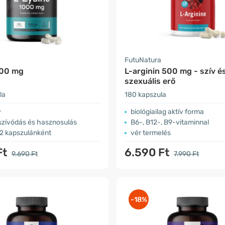
FutuNatura
000 mg
L-arginin 500 mg - szív é
szexuális erő
la
180 kapszula
v
biológiailag aktív forma
lszívódás és hasznosulás
B6-, B12-, B9-vitaminnal
2 kapszulánként
vér termelés
Ft
6.590 Ft
9.690 Ft
7.990 Ft
-18%