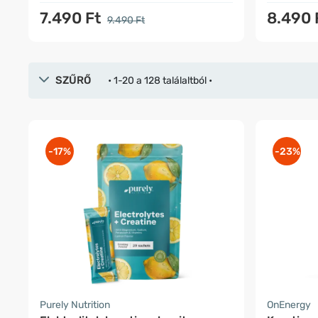
7.490 Ft
8.490 
9.490 Ft
SZŰRŐ
• 1-20 a 128 találaltból •
-17%
-23%
Purely Nutrition
OnEnergy