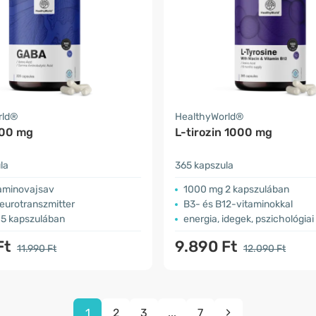
rld®
HealthyWorld®
00 mg
L-tirozin 1000 mg
la
365 kapszula
minovajsav
1000 mg 2 kapszulában
eurotranszmitter
B3- és B12-vitaminokkal
5 kapszulában
energia, idegek, pszichológia
Ft
9.890 Ft
11.990 Ft
12.090 Ft
1
2
3
...
7