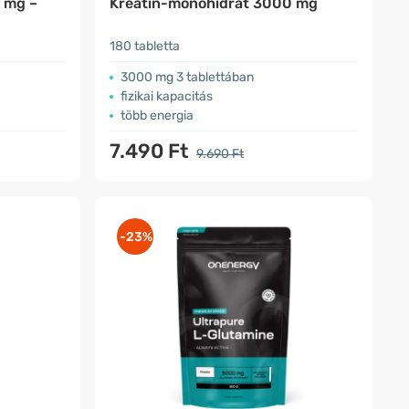
 mg –
Kreatin-monohidrát 3000 mg
180 tabletta
3000 mg 3 tablettában
fizikai kapacitás
több energia
7.490 Ft
9.690 Ft
-23%