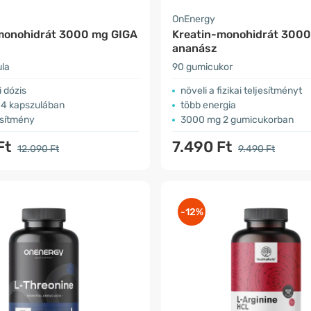
OnEnergy
monohidrát 3000 mg GIGA
Kreatin-monohidrát 3000
ananász
la
90 gumicukor
 dózis
növeli a fizikai teljesítményt
4 kapszulában
több energia
jesítmény
3000 mg 2 gumicukorban
Ft
7.490 Ft
12.090 Ft
9.490 Ft
-12%