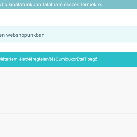
t a kínálatunkban található összes termékre.
iéta
Nemi élet
Méregtelenítés
Gumicukor
Étel
Tipegő