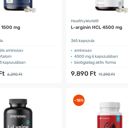
HealthyWorld®
n 1500 mg
L-arginin HCL 4500 mg
la
365 kapszula
ális aminosav
aminosav
rtalom
4500 mg 6 kapszulában
3 kapszulában
biológiailag aktív forma
Ft
9.890 Ft
6.290 Ft
11.290 Ft
-18%