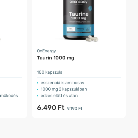
OnEnergy
Taurin 1000 mg
180 kapszula
esszenciális aminosav
1000 mg 2 kapszulában
i működés
edzés előtt és után
6.490 Ft
9.190 Ft