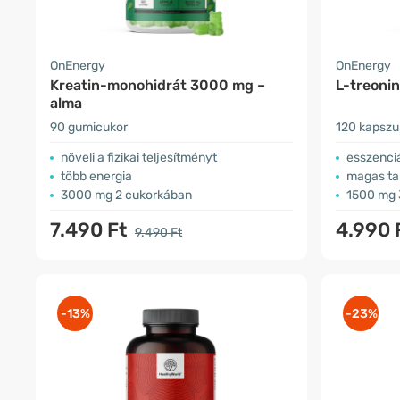
OnEnergy
OnEnergy
Kreatin-monohidrát 3000 mg –
L-treoni
alma
90 gumicukor
120 kapszu
növeli a fizikai teljesítményt
esszenci
több energia
magas ta
3000 mg 2 cukorkában
1500 mg 
7.490 Ft
4.990 
9.490 Ft
-13%
-23%