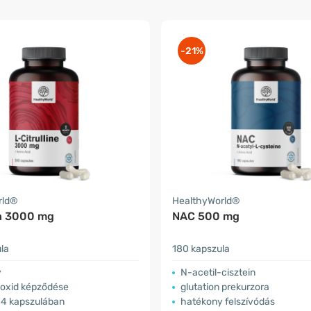
-21%
rld®
HealthyWorld®
in 3000 mg
NAC 500 mg
la
180 kapszula
v
N-acetil-cisztein
-oxid képződése
glutation prekurzora
4 kapszulában
hatékony felszívódás