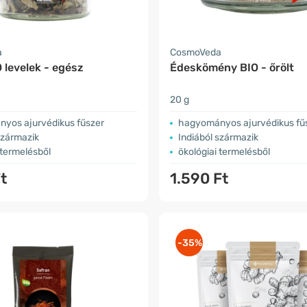
a
CosmoVeda
 levelek - egész
Édeskömény BIO - őrölt
20 g
yos ajurvédikus fűszer
hagyományos ajurvédikus fű
származik
Indiából származik
 termelésből
ökológiai termelésből
t
1.590 Ft
-35%