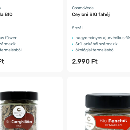
a
CosmoVeda
da BIO
Ceyloni BIO fahéj
5 szál
us fűszer
hagyományos ajurvédikus fű
származik
Srí Lankából származik
 termelésből
ökológiai termelésből
Ft
2.990 Ft