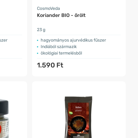
CosmoVeda
Koriander BIO - őrölt
23 g
szer
hagyományos ajurvédikus fűszer
Indiából származik
ökológiai termelésből
1.590 Ft