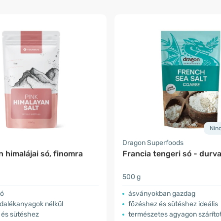
Nin
a
Dragon Superfoods
 himalájai só, finomra
Francia tengeri só - durv
500 g
só
ásványokban gazdag
adalékanyagok nélkül
főzéshez és sütéshez ideális
 és sütéshez
természetes agyagon száríto