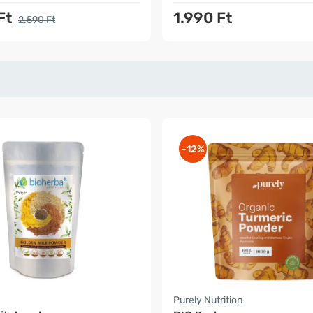
Ft
1.990 Ft
2.590 Ft
-12%
Purely Nutrition