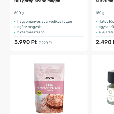
BIO görög széna magok
Kurkuma 
500 g
150 g
hagyományos ayurvédikus fűszer
illatos fű
egész magvak
egyszerű 
biotermesztésből
a lejárati
5.990 Ft
2.490 
7.290 Ft