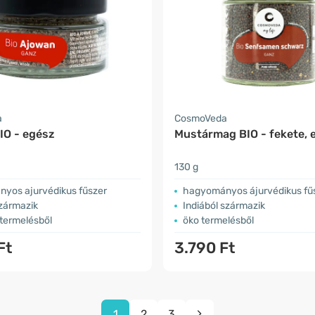
a
CosmoVeda
IO - egész
Mustármag BIO - fekete, 
130 g
yos ajurvédikus fűszer
hagyományos ájurvédikus fű
származik
Indiából származik
 termelésből
öko termelésből
Ft
3.790 Ft
1
2
3