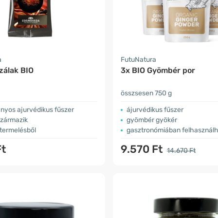
a
FutuNatura
zálak BIO
3x BIO Gyömbér por
összsesen 750 g
yos ajurvédikus fűszer
ájurvédikus fűszer
származik
gyömbér gyökér
 termelésből
gasztronómiában felhasznál
Ft
9.570 Ft
14.670 Ft