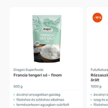
-19%
Dragon Superfoods
FutuNatur
Francia tengeri só - finom
Rózsaszín
őrölt
500 g
1000 g
ásványi anyagokban gazdag
ásványi 
főzéshez és sütéshez alkalmas
szag és 
természetesen agyagban szárított
főzéshez