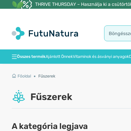
THRIVE THURSDAY – Használja ki a csütörtöki
Összes termék
Ajánlott Önnek
Vitaminok és ásványi anyagok
D
Főoldal
Fűszerek
Fűszerek
A kategória legjava