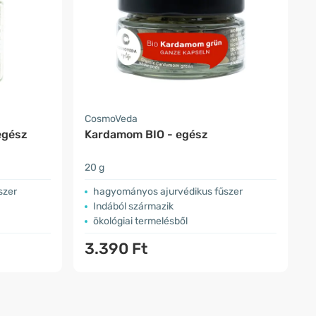
CosmoVeda
egész
Kardamom BIO - egész
20 g
szer
hagyományos ajurvédikus fűszer
Indából származik
ökológiai termelésből
3.390 Ft