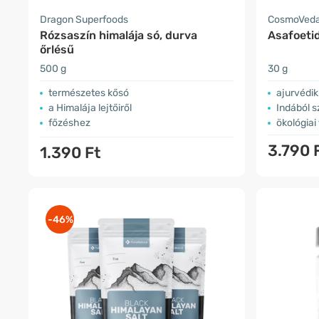
Dragon Superfoods
CosmoVed
Rózsaszín himalája só, durva
Asafoeti
őrlésű
500 g
30 g
természetes kősó
ajurvédik
a Himalája lejtőiről
Indából 
főzéshez
ökológiai
3.790 
1.390 Ft
-46%