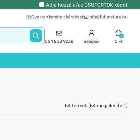
Adja hozzá a/az
CSUTORTOK
kódot
Gyakran ismételt kérdések
info@futunatura.hu
0
06 1 808 9238
Belépés
0 Ft
54 termék (54 megjelenített)