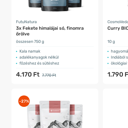
FutuNatura
CosmoVed
3x Fekete himalájai só, finomra
Curry BIO
őrölve
összesen 750 g
10 g
Kala namak
hagyomán
adalékanyagok nélkül
Indiából 
főzéshez és sütéshez
ökológiai
4.170 Ft
1.790 F
7.770 Ft
-27%