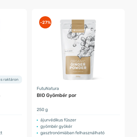
-27%
cs raktáron
FutuNatura
a
BIO Gyömbér por
250 g
ájurvédikus fűszer
gyömbér gyökér
tt
gasztronómiában felhasználható