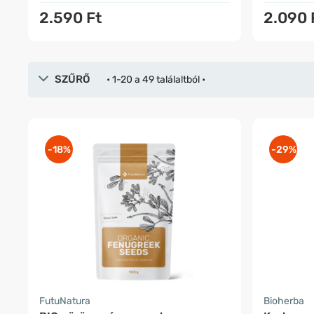
2.590 Ft
2.090 
SZŰRŐ
• 1-20 a 49 találaltból •
-18%
-29%
FutuNatura
Bioherba