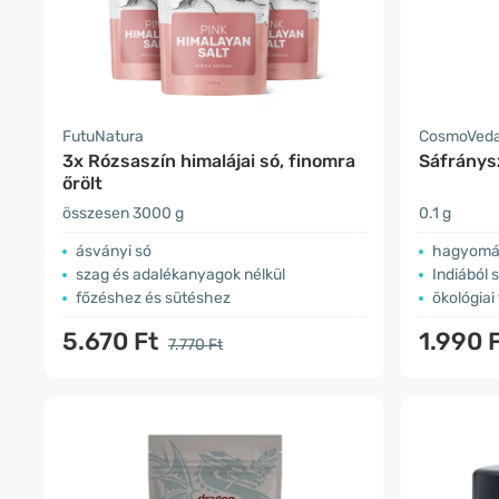
FutuNatura
CosmoVed
3x Rózsaszín himalájai só, finomra
Sáfránys
őrölt
összesen 3000 g
0.1 g
ásványi só
hagyomán
szag és adalékanyagok nélkül
Indiából 
főzéshez és sütéshez
ökológiai
5.670 Ft
1.990 
7.770 Ft