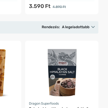
3.590 Ft
4.890 Ft
Rendezés:
A legeladottabb
Dragon Superfoods