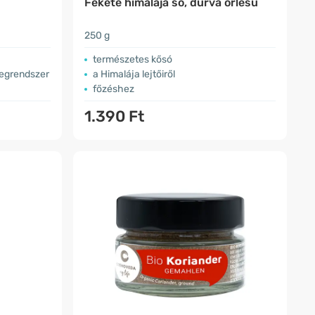
Fekete himalája só, durva őrlésű
250 g
természetes kősó
idegrendszer
a Himalája lejtőiről
főzéshez
1.390 Ft