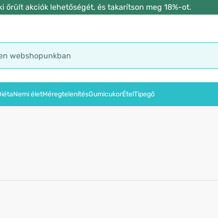
 őrült akciók lehetőségét, és takarítson meg 18%-ot.
iéta
Nemi élet
Méregtelenítés
Gumicukor
Étel
Tipegő