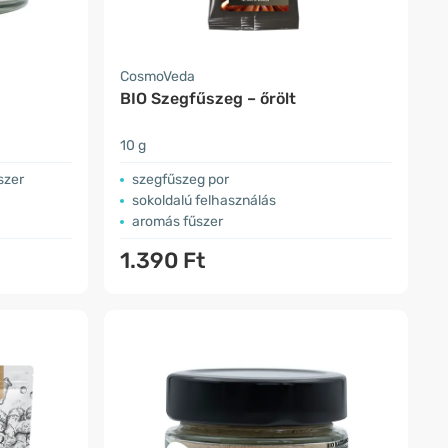
CosmoVeda
BIO Szegfűszeg – őrölt
10 g
szer
szegfűszeg por
sokoldalú felhasználás
aromás fűszer
1.390 Ft