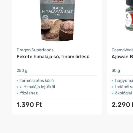
Dragon Superfoods
CosmoVed
Fekete himalája só, finom őrlésű
Ajowan B
250 g
30 g
természetes kősó
hagyomán
a Himalája lejtőiről
Indából 
főzéshez
ökológiai
1.390 Ft
2.290 