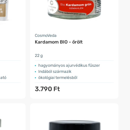
CosmoVeda
Kardamom BIO - őrölt
22 g
hagyományos ajurvédikus fűszer
Indából származik
ható
ökológiai termelésből
3.790 Ft