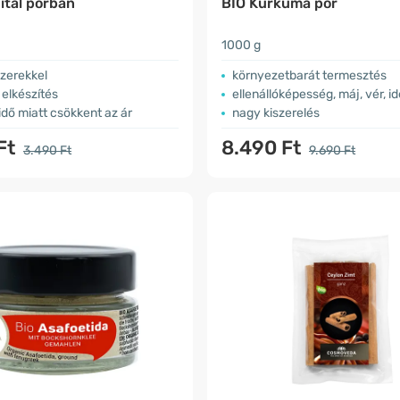
ital porban
BIO Kurkuma por
1000 g
szerekkel
környezetbarát termesztés
elkészítés
ellenállóképesség, máj, vér, 
 idő miatt csökkent az ár
nagy kiszerelés
Ft
8.490 Ft
3.490 Ft
9.690 Ft