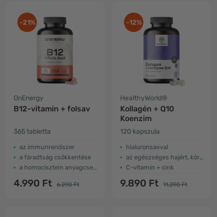
-21%
-12%
OnEnergy
HealthyWorld®
B12-vitamin + folsav
Kollagén + Q10
Koenzim
365 tabletta
120 kapszula
az immunrendszer
hialuronsavval
a fáradtság csökkentése
az egészséges hajért, körmökért és bőrért
a homocisztein anyagcseréje
C-vitamin + cink
4.990 Ft
9.890 Ft
6.290 Ft
11.290 Ft