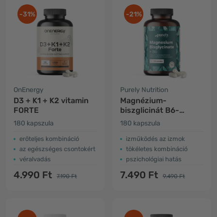
-31%
-21%
OnEnergy
Purely Nutrition
D3 + K1 + K2 vitamin
Magnézium-
FORTE
biszglicinát B6-
vitaminnal
180 kapszula
180 kapszula
erőteljes kombináció
izműködés az izmok
az egészséges csontokért
tökéletes kombináció
véralvadás
pszichológiai hatás
4.990 Ft
7.490 Ft
7.190 Ft
9.490 Ft