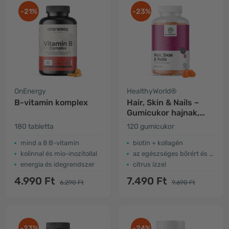
-21%
-23%
OnEnergy
HealthyWorld®
B-vitamin komplex
Hair, Skin & Nails –
Gumicukor hajnak,
bőrnek és körmöknek
180 tabletta
120 gumicukor
mind a 8 B-vitamin
biotin + kollagén
kolinnal és mio-inozitollal
az egészséges bőrért és hajért
energia és idegrendszer
citrus ízzel
4.990 Ft
7.490 Ft
6.290 Ft
9.690 Ft
-23%
-24%