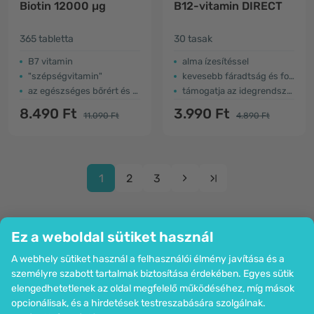
Biotin 12000 µg
B12-vitamin DIRECT
365 tabletta
30 tasak
B7 vitamin
alma ízesítéssel
"szépségvitamin"
kevesebb fáradtság és fokozott immunitás
az egészséges bőrért és hajért
támogatja az idegrendszert
8.490 Ft
3.990 Ft
11.090 Ft
4.890 Ft
1
2
3
Ez a weboldal sütiket használ
A webhely sütiket használ a felhasználói élmény javítása és a
Cég
személyre szabott tartalmak biztosítása érdekében. Egyes sütik
Információk
elengedhetetlenek az oldal megfelelő működéséhez, míg mások
Csatlakozzon hozzánk
opcionálisak, és a hirdetések testreszabására szolgálnak.
Segítség és megrendelések