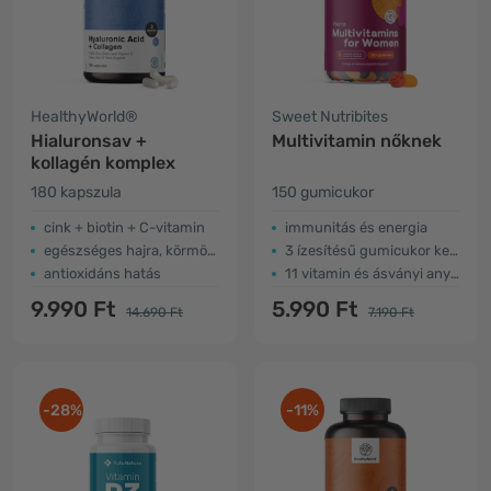
HealthyWorld®
Sweet Nutribites
Hialuronsav +
Multivitamin nőknek
kollagén komplex
180 kapszula
150 gumicukor
cink + biotin + C-vitamin
immunitás és energia
egészséges hajra, körmökre és bőrre
3 ízesítésű gumicukor keverék
antioxidáns hatás
11 vitamin és ásványi anyag
9.990 Ft
5.990 Ft
14.690 Ft
7.190 Ft
-28%
-11%