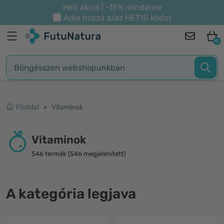
Heti akció | -15% mindenre
Adja hozzá a/az
HET15
kódot
0
Főoldal
Vitaminok
Vitaminok
546 termék (546 megjelenített)
A kategória legjava