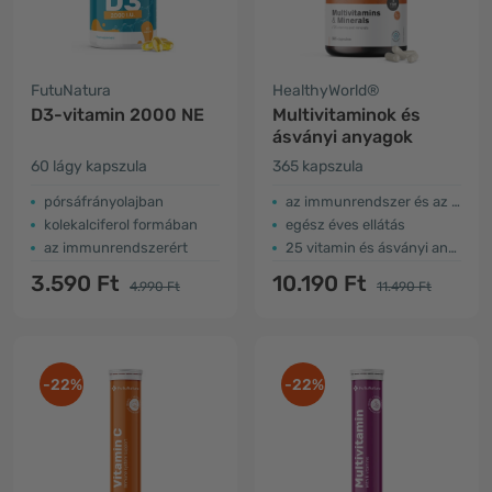
FutuNatura
HealthyWorld®
D3-vitamin 2000 NE
Multivitaminok és
ásványi anyagok
60 lágy kapszula
365 kapszula
pórsáfrányolajban
az immunrendszer és az energia érdekében
kolekalciferol formában
egész éves ellátás
az immunrendszerért
25 vitamin és ásványi anyag
3.590 Ft
10.190 Ft
4.990 Ft
11.490 Ft
-22%
-22%