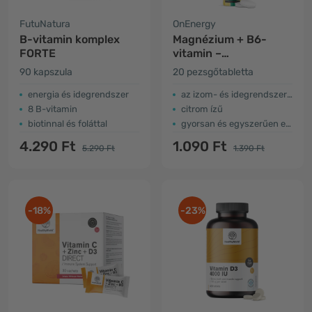
FutuNatura
OnEnergy
B-vitamin komplex
Magnézium + B6-
FORTE
vitamin –
pezsgőtabletta
90 kapszula
20 pezsgőtabletta
energia és idegrendszer
az izom- és idegrendszer támogatása
8 B-vitamin
citrom ízű
biotinnal és foláttal
gyorsan és egyszerűen elkészíthető
4.290 Ft
1.090 Ft
5.290 Ft
1.390 Ft
-18%
-23%