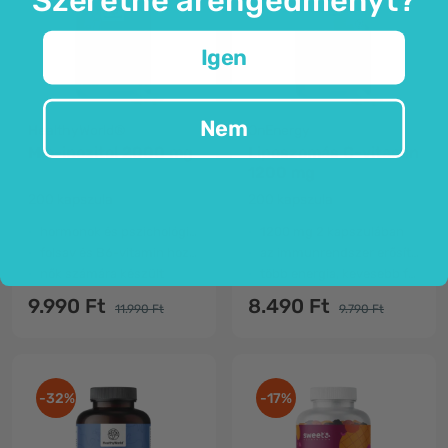
Igen
Nem
HealthyWorld®
OnEnergy
Mio-inozitol 2000 mg
Liposzomás C-vitamin
1200 mg
200 kapszula
200 kapszula
hormonok és pszichológiai működés
1200 mg 2 kapszulában
folsav és B6-vitamin hozzáadásával
az immunrendszer erősítése
nők számára készült
több energia, kevesebb fáradtság
9.990 Ft
8.490 Ft
11.990 Ft
9.790 Ft
-32%
-17%