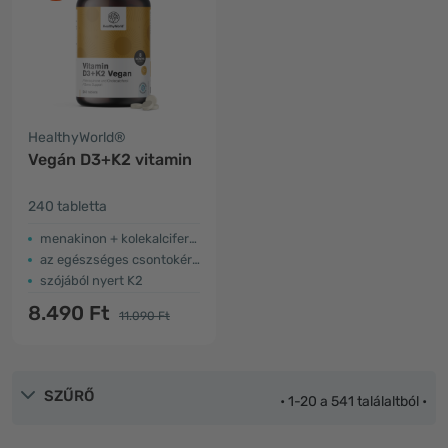
HealthyWorld®
Vegán D3+K2 vitamin
240 tabletta
menakinon + kolekalciferol
az egészséges csontokért és fogakért
szójából nyert K2
8.490 Ft
11.090 Ft
SZŰRŐ
• 1-20 a 541 találaltból •