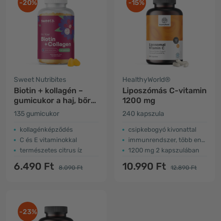
-20%
-15%
Sweet Nutribites
HealthyWorld®
Biotin + kollagén –
Liposzómás C-vitamin
gumicukor a haj, bőr
1200 mg
és körmök számára
135 gumicukor
240 kapszula
kollagénképződés
csipkebogyó kivonattal
C és E vitaminokkal
immunrendszer, több energia
természetes citrus íz
1200 mg 2 kapszulában
6.490 Ft
10.990 Ft
8.090 Ft
12.890 Ft
-23%