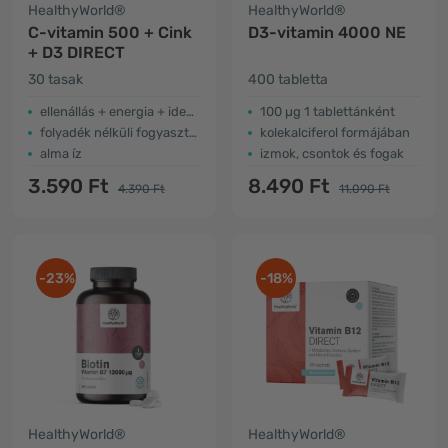
HealthyWorld®
HealthyWorld®
C-vitamin 500 + Cink
D3-vitamin 4000 NE
+ D3 DIRECT
30 tasak
400 tabletta
ellenállás + energia + idegrendszer
100 µg 1 tablettánként
folyadék nélküli fogyasztás
kolekalciferol formájában
alma íz
izmok, csontok és fogak
3.590 Ft
8.490 Ft
4.390 Ft
11.090 Ft
-23%
-18%
HealthyWorld®
HealthyWorld®