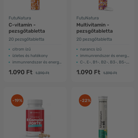
FutuNatura
FutuNatura
C-vitamin -
Multivitamin -
pezsgőtabletta
pezsgőtabletta
20 pezsgőtabletta
20 pezsgőtabletta
citrom ízű
narancs ízű
ízletes és hatékony
immunrendszer és energia
immunrendszer és energia
C-, E-, B1-, B2-, B3-, B5-, B6- és B12-vitaminokkal
1.090 Ft
1.090 Ft
1.390 Ft
1.390 Ft
-19%
-22%