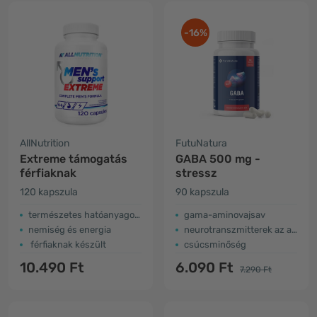
-16%
AllNutrition
FutuNatura
Extreme támogatás
GABA 500 mg -
férfiaknak
stressz
120 kapszula
90 kapszula
természetes hatóanyagok komplexe
gama-aminovajsav
nemiség és energia
neurotranszmitterek az agyban
férfiaknak készült
csúcsminőség
10.490 Ft
6.090 Ft
7.290 Ft