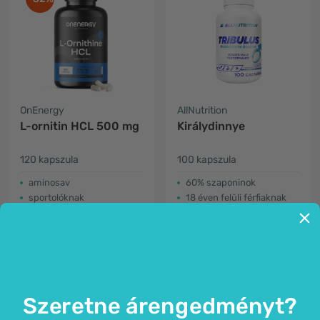
OnEnergy
AllNutrition
L-ornitin HCL 500 mg
Királydinnye
120 kapszula
100 kapszula
aminosav
60% szaponinok
sportolóknak
18 éven felüli férfiaknak
a lejárati idő miatt csökkent az ár
tesztoszteron szint
4.990 Ft
6.390 Ft
7.390 Ft
Szeretne árengedményt?