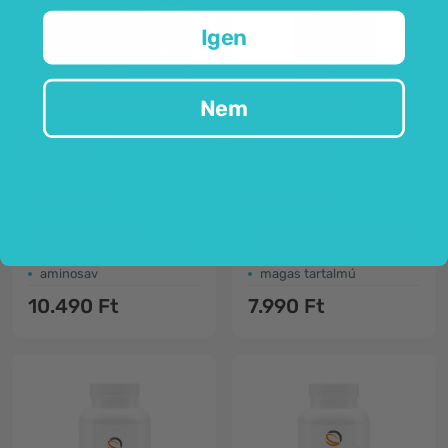
Igen
Nincs raktáron
Nem
Nature Love
Genius Nutrition
L-arginin
GABA + B6
180 kapszula
90 kapszula
Bázikus l-arginin
Idegrendszer + pszichológiai funkció
természetesen előállított
gamma-aminobutánsav
aminosav
magas tartalmú
10.490 Ft
7.990 Ft