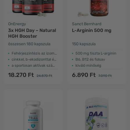
OnEnergy
Sanct Bernhard
3x HGH Day – Natural
L-Arginin 500 mg
HGH Booster
összesen 180 kapszula
150 kapszula
Fehérjeszintézis az izomban
500 mg tiszta L-arginin
cinkkel, b-ekodizonttal és aminosavakkal
B6, B12 és folsav
a sportosan aktívak számára
kiváló minőség
18.270 Ft
6.890 Ft
24.870 Ft
7.090 Ft