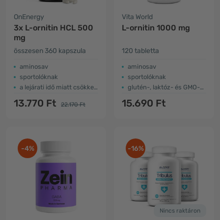
OnEnergy
Vita World
3x L-ornitin HCL 500
L-ornitin 1000 mg
mg
összesen 360 kapszula
120 tabletta
aminosav
aminosav
sportolóknak
sportolóknak
a lejárati idő miatt csökkent az ár
glutén-, laktóz- és GMO-mentes
13.770 Ft
15.690 Ft
22.170 Ft
-4%
-16%
Nincs raktáron