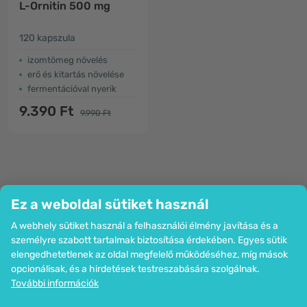
L-​Ornitin 500 mg
120 kapszula
izomtömeg növelés
erő és kitartás növelése
fermentációval nyerik
9.390 Ft
9.990 Ft
Ez a weboldal sütiket használ
A webhely sütiket használ a felhasználói élmény javítása és a
Cég
személyre szabott tartalmak biztosítása érdekében. Egyes sütik
Információk
elengedhetetlenek az oldal megfelelő működéséhez, míg mások
Csatlakozzon hozzánk
opcionálisak, és a hirdetések testreszabására szolgálnak.
Segítség és megrendelések
További információk