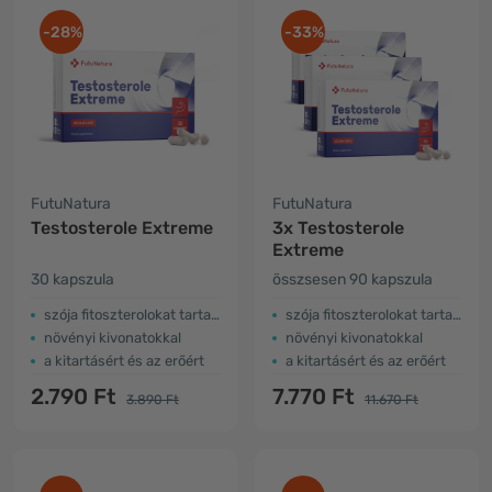
-28%
-33%
FutuNatura
FutuNatura
Testosterole Extreme
3x Testosterole
Extreme
30 kapszula
összsesen 90 kapszula
szója fitoszterolokat tartalmaz
szója fitoszterolokat tartalmaz
növényi kivonatokkal
növényi kivonatokkal
a kitartásért és az erőért
a kitartásért és az erőért
2.790 Ft
7.770 Ft
3.890 Ft
11.670 Ft