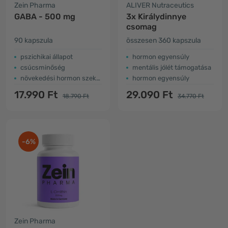
Zein Pharma
ALIVER Nutraceutics
GABA - 500 mg
3x Királydinnye
csomag
90 kapszula
összesen 360 kapszula
pszichikai állapot
hormon egyensúly
csúcsminőség
mentális jólét támogatása
növekedési hormon szekréciója
hormon egyensúly
17.990 Ft
29.090 Ft
18.790 Ft
34.770 Ft
-6%
Zein Pharma