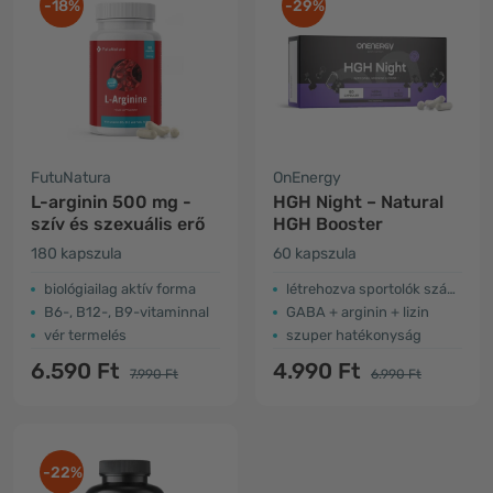
-18%
-29%
FutuNatura
OnEnergy
L-arginin 500 mg -
HGH Night – Natural
szív és szexuális erő
HGH Booster
180 kapszula
60 kapszula
biológiailag aktív forma
létrehozva sportolók számára
B6-, B12-, B9-vitaminnal
GABA + arginin + lizin
vér termelés
szuper hatékonyság
6.590 Ft
4.990 Ft
7.990 Ft
6.990 Ft
-22%