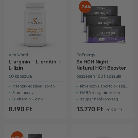
-34%
Vita World
OnEnergy
L-arginin + L-ornitin +
3x HGH Night –
L-lizin
Natural HGH Booster
60 kapszula
összesen 180 kapszula
intenzív edzések során
létrehozva sportolók számára
3 aminosav
GABA + arginin + lizin
C-vitamin + cink
szuper hatékonyság
8.190 Ft
13.770 Ft
20.970 Ft
-32%