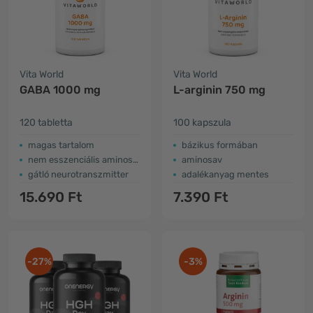
Vita World
Vita World
GABA 1000 mg
L-arginin 750 mg
120 tabletta
100 kapszula
magas tartalom
bázikus formában
nem esszenciális aminosav
aminosav
gátló neurotranszmitter
adalékanyag mentes
15.690 Ft
7.390 Ft
-27%
-3%