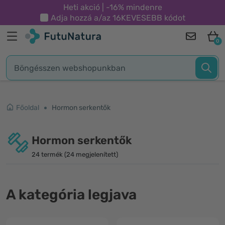
Heti akció | -16% mindenre
Adja hozzá a/az
16KEVESEBB
kódot
0
Főoldal
Hormon serkentők
Hormon serkentők
24 termék (24 megjelenített)
A kategória legjava