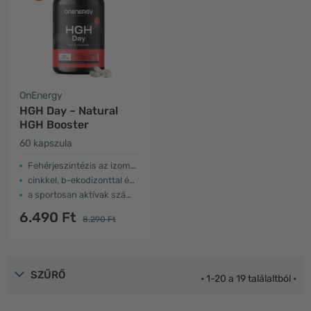
OnEnergy
HGH Day – Natural
HGH Booster
60 kapszula
Fehérjeszintézis az izomban
cinkkel, b-ekodizonttal és aminosavakkal
a sportosan aktívak számára
6.490 Ft
8.290 Ft
SZŰRŐ
• 1-20 a 19 találaltból •