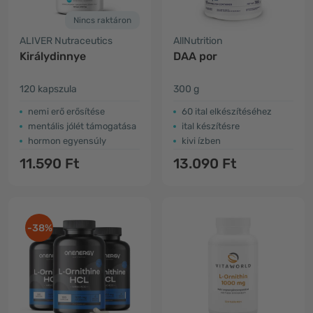
Nincs raktáron
ALIVER Nutraceutics
AllNutrition
Királydinnye
DAA por
120 kapszula
300 g
nemi erő erősítése
60 ital elkészítéséhez
mentális jólét támogatása
ital készítésre
hormon egyensúly
kivi ízben
11.590 Ft
13.090 Ft
-38%