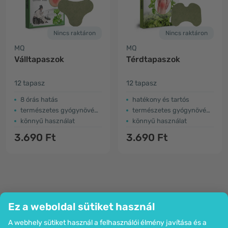
Nincs raktáron
Nincs raktáron
MQ
MQ
Válltapaszok
Térdtapaszok
12 tapasz
12 tapasz
8 órás hatás
hatékony és tartós
természetes gyógynövényekből
természetes gyógynövényekből
könnyű használat
könnyű használat
3.690 Ft
3.690 Ft
Ez a weboldal sütiket használ
A webhely sütiket használ a felhasználói élmény javítása és a
Cég