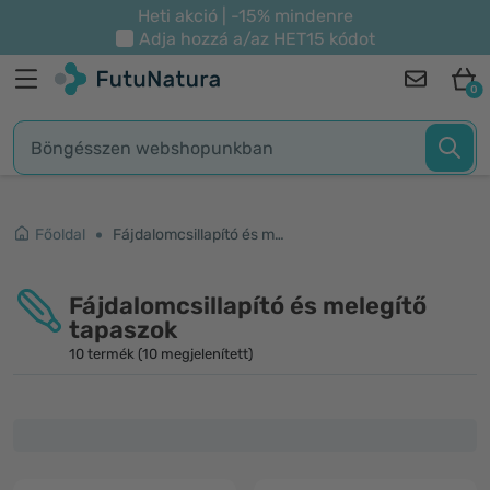
Heti akció | -15% mindenre
Adja hozzá a/az
HET15
kódot
0
Főoldal
Fájdalomcsillapító és melegítő tapaszok
Fájdalomcsillapító és melegítő
tapaszok
10 termék (10 megjelenített)