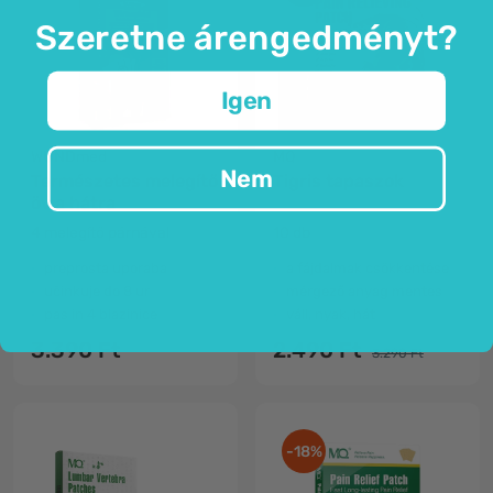
Szeretne árengedményt?
Igen
Nincs raktáron
WUNDmed
MQ
Nem
Természetes melegítő
Tigris tapaszok
öv a hátra
4 melegítő párnával
10 db
preprosta uporaba
a fájdalmak csökkentése
učinkuje do 8 ur
mérgező anyag mentes
pas in 4 blazinice
váll, nyak, hát
3.390 Ft
2.490 Ft
3.290 Ft
-18%