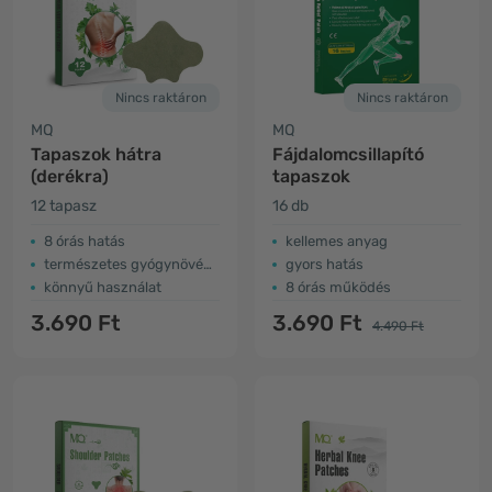
Nincs raktáron
Nincs raktáron
MQ
MQ
Tapaszok hátra
Fájdalomcsillapító
(derékra)
tapaszok
12 tapasz
16 db
8 órás hatás
kellemes anyag
természetes gyógynövényekből
gyors hatás
könnyű használat
8 órás működés
3.690 Ft
3.690 Ft
4.490 Ft