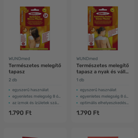
WUNDmed
WUNDmed
Természetes melegítő
Természetes melegítő
tapasz
tapasz a nyak és váll
részére
2 db
1 db
egyszerű használat
egyszerű használat
egyenletes melegség 8 órán át
egyenletes melegség 8 órán át
az izmok és ízületek számára
optimális elhelyeszkedés a nyakon
1.790 Ft
1.790 Ft