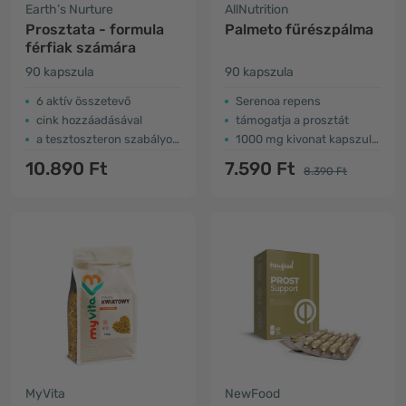
Earth’s Nurture
AllNutrition
Prosztata - formula
Palmeto fűrészpálma
férfiak számára
90 kapszula
90 kapszula
6 aktív összetevő
Serenoa repens
cink hozzáadásával
támogatja a prosztát
a tesztoszteron szabályozása
1000 mg kivonat kapszulánként
10.890 Ft
7.590 Ft
8.390 Ft
MyVita
NewFood