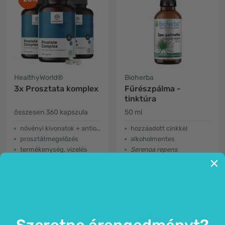
HealthyWorld®
Bioherba
3x Prosztata komplex
Fűrészpálma -
tinktúra
összesen 360 kapszula
50 ml
növényi kivonatok + antioxidánsok
hozzáadott cinkkel
prosztátmegelőzés
alkoholmentes
termékenység, vizelés
Serenoa repens
27.270 Ft
5.290 Ft
36.270 Ft
Szeretne árengedményt?