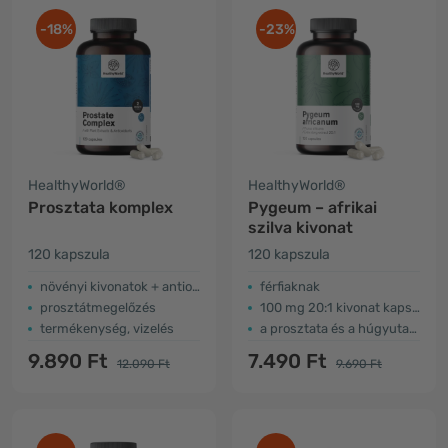
-18%
-23%
HealthyWorld®
HealthyWorld®
Prosztata komplex
Pygeum – afrikai
szilva kivonat
120 kapszula
120 kapszula
növényi kivonatok + antioxidánsok
férfiaknak
prosztátmegelőzés
100 mg 20:1 kivonat kapszulánként
termékenység, vizelés
a prosztata és a húgyutak támogatása
9.890 Ft
7.490 Ft
12.090 Ft
9.690 Ft