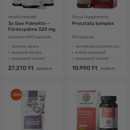
HealthyWorld®
Focus Supplements
3x Saw Palmetto –
Prosztata komplex
Fűrészpálma 320 mg
összesen 540 kapszula
90 kapszula
Serenoa repens
normál tesztoszteron szint
zsírsavak forrása
6 aktív összetevő
hozzáadott cinkkel
hozzáadott cinkkel
27.270 Ft
10.990 Ft
33.870 Ft
11.290 Ft
-36%