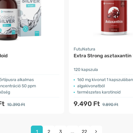
a
FutuNatura
loid
Extra Strong asztaxantin​
120 kapszula
őrtípusra alkalmas
​160 mg kivonat 1 kapszulában
ncentráció 50 ppm
algakivonatból
inőség
természetes karotinoid
Ft
9.490 Ft
10.390 Ft
9.890 Ft
1
2
3
...
22