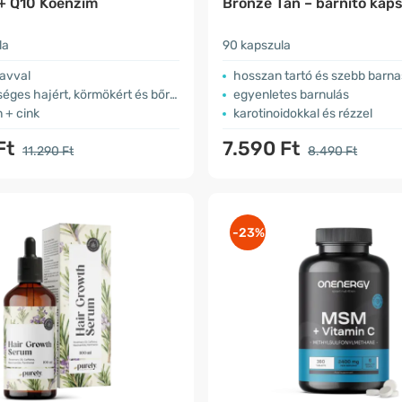
 + Q10 Koenzim
Bronze Tan – barnító kap
la
90 kapszula
savval
hosszan tartó és szebb barn
éges hajért, körmökért és bőrért
egyenletes barnulás
 + cink
karotinoidokkal és rézzel
Ft
7.590 Ft
11.290 Ft
8.490 Ft
-23%