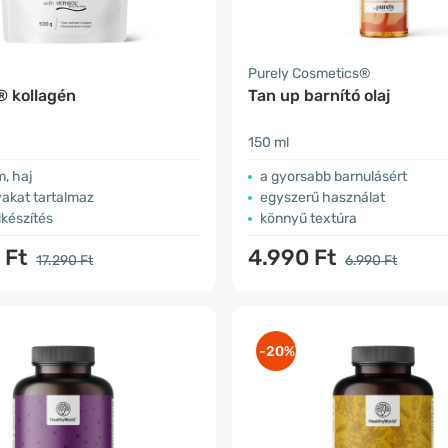
a
Purely Cosmetics®
 kollagén
Tan up barnító olaj
150 ml
m, haj
a gyorsabb barnulásért
akat tartalmaz
egyszerű használat
készítés
könnyű textúra
 Ft
4.990 Ft
17.290 Ft
6.990 Ft
-20%