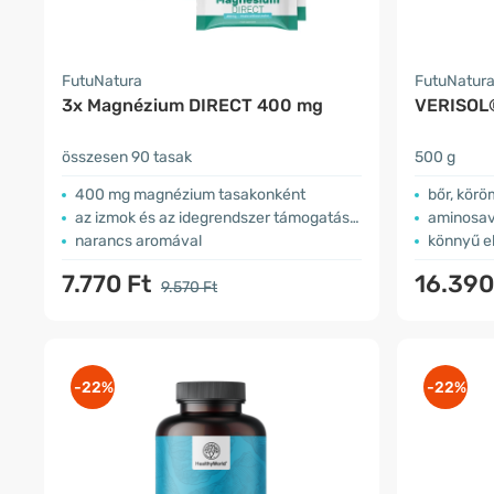
FutuNatura
FutuNatur
3x Magnézium DIRECT 400 mg
VERISOL®
összesen 90 tasak
500 g
400 mg magnézium tasakonként
bőr, körö
az izmok és az idegrendszer támogatására
aminosav
narancs aromával
könnyű el
7.770 Ft
16.390
9.570 Ft
-22%
-22%