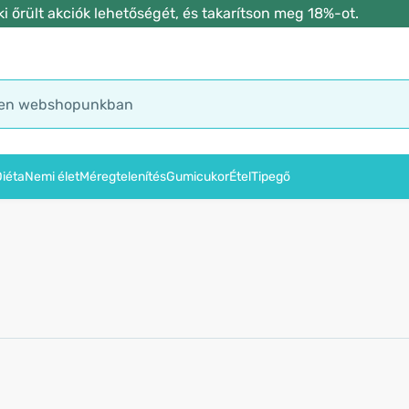
 őrült akciók lehetőségét, és takarítson meg 18%-ot.
iéta
Nemi élet
Méregtelenítés
Gumicukor
Étel
Tipegő