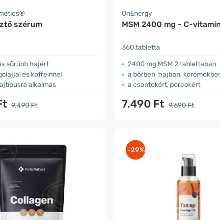
smetics®
OnEnergy
ztő szérum
MSM 2400 mg - C-vitamin
360 tabletta
s sűrűbb hajért
2400 mg MSM 2 tablettaban
olajjal és koffeinnel
a bőrben, hajban, körömökbe
ajtípusra alkalmas
a csontokért, porcokért
Ft
7.490 Ft
9.490 Ft
9.690 Ft
-29%