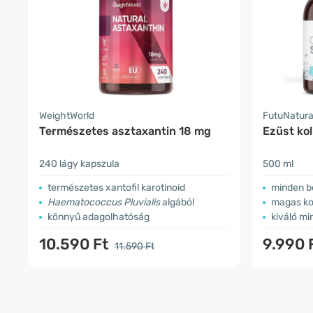
WeightWorld
FutuNatur
Természetes asztaxantin 18 mg
Ezüst kol
240 lágy kapszula
500 ml
természetes xantofil karotinoid
minden b
Haematococcus Pluvialis
algából
magas ko
könnyű adagolhatóság
kiváló m
10.590 Ft
9.990 
11.590 Ft