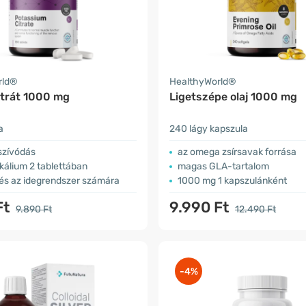
rld®
HealthyWorld®
itrát 1000 mg
Ligetszépe olaj 1000 mg
a
240 lágy kapszula
lszívódás
az omega zsírsavak forrása
kálium 2 tablettában
magas GLA-tartalom
 és az idegrendszer számára
1000 mg 1 kapszulánként
Ft
9.990 Ft
9.890 Ft
12.490 Ft
-4%