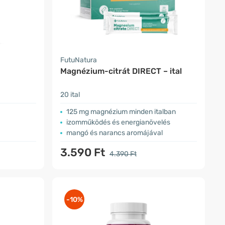
FutuNatura
Magnézium-citrát DIRECT – ital
20 ital
125 mg magnézium minden italban
izomműködés és energianövelés
mangó és narancs aromájával
3.590 Ft
4.390 Ft
-10%