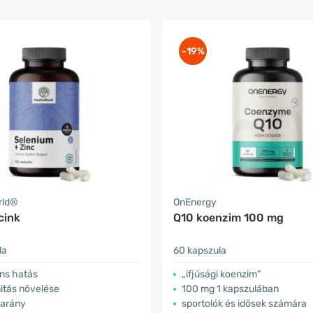
-19%
rld®
OnEnergy
cink
Q10 koenzim 100 mg
la
60 kapszula
áns hatás
„ifjúsági koenzim”
itás növelése
100 mg 1 kapszulában
 arány
sportolók és idősek számára