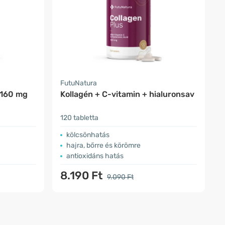
FutuNatura
 160 mg
Kollagén + C-vitamin + hialuronsav
120 tabletta
kölcsönhatás
hajra, bőrre és körömre
antioxidáns hatás
8.190 Ft
9.090 Ft