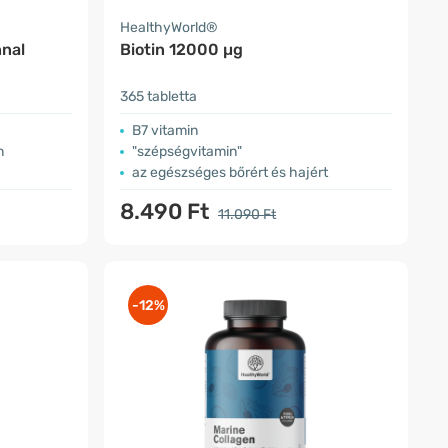
HealthyWorld®
nal
Biotin 12000 µg
365 tabletta
B7 vitamin
n
"szépségvitamin"
az egészséges bőrért és hajért
8.490 Ft
11.090 Ft
-12%