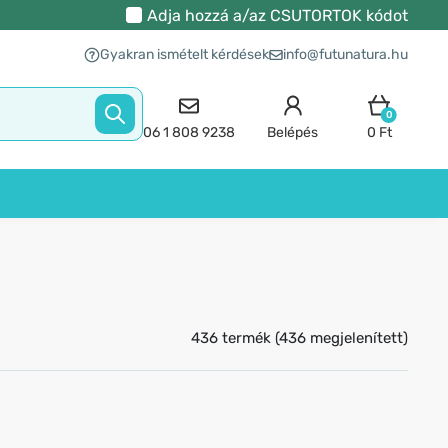
Adja hozzá a/az
CSUTORTOK
kódot
Gyakran ismételt kérdések
info@futunatura.hu
0
06 1 808 9238
Belépés
0 Ft
436 termék (436 megjelenített)