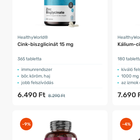
HealthyWorld®
HealthyWo
Cink-biszglicinát 15 mg
Kálium-c
365 tabletta
180 tablett
immunrendszer
kiváló fe
bőr, köröm, haj
1000 mg 
jobb felszívódás
az izmok
6.490 Ft
7.690 
8.290 Ft
-9%
-4%