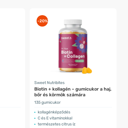
-20%
Sweet Nutribites
Biotin + kollagén – gumicukor a haj,
bőr és körmök számára
135 gumicukor
kollagénképződés
C és E vitaminokkal
természetes citrus íz