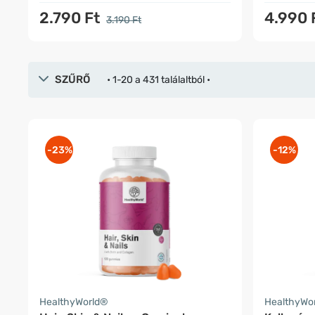
2.790 Ft
4.990 
3.190 Ft
SZŰRŐ
• 1-20 a 431 találaltból •
-23%
-12%
HealthyWorld®
HealthyWo