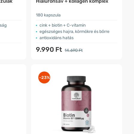
szulák
Hialuronsav + kollagén komplex
180 kapszula
aság
cink + biotin + C-vitamin
egészséges hajra, körmökre és bőrre
antioxidáns hatás
9.990 Ft
14.690 Ft
-23%