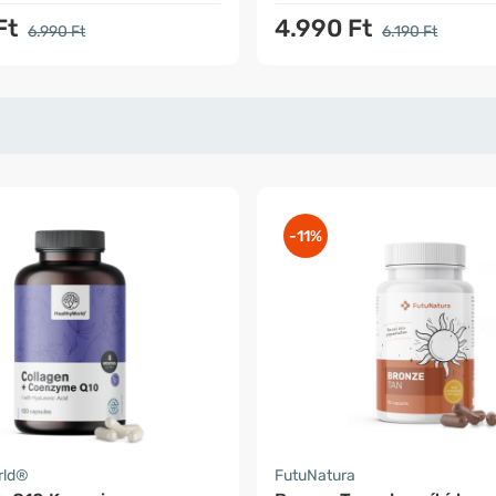
Ft
4.990 Ft
6.990 Ft
6.190 Ft
-11%
rld®
FutuNatura