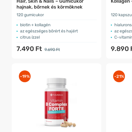
Hair, Skin & Nails – Gumicukor
Kollagén
hajnak, bőrnek és körmöknek
120 gumicukor
120 kapszu
biotin + kollagén
hialuron
az egészséges bőrért és hajért
az egészs
citrus ízzel
C-vitamin
7.490 Ft
9.890 
9.690 Ft
-19%
-21%