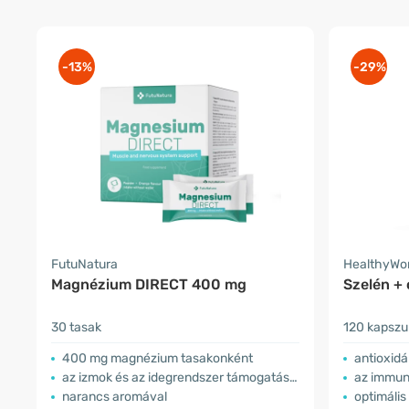
-13%
-29%
FutuNatura
HealthyWo
Magnézium DIRECT 400 mg
Szelén + 
30 tasak
120 kapszu
400 mg magnézium tasakonként
antioxid
az izmok és az idegrendszer támogatására
az immun
narancs aromával
optimális