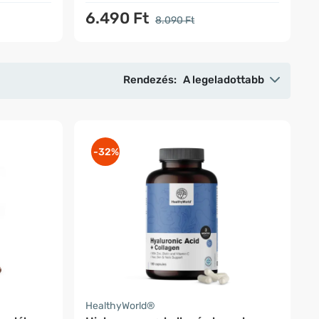
6.490 Ft
8.090 Ft
Rendezés:
A legeladottabb
-32%
HealthyWorld®