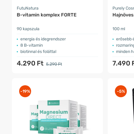
FutuNatura
Purely Co
B-vitamin komplex FORTE
Hajnöves
90 kapszula
100 ml
energia és idegrendszer
erősebb é
8 B-vitamin
rozmaring
biotinnal és foláttal
minden h
4.290 Ft
7.490 
5.290 Ft
-19%
-5%