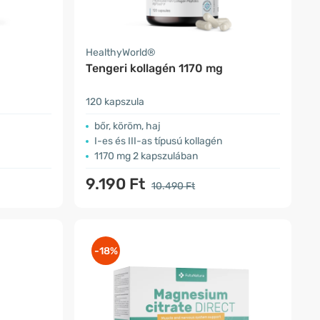
HealthyWorld®
Tengeri kollagén 1170 mg
120 kapszula
bőr, köröm, haj
I-es és III-as típusú kollagén
1170 mg 2 kapszulában
9.190 Ft
10.490 Ft
-18%