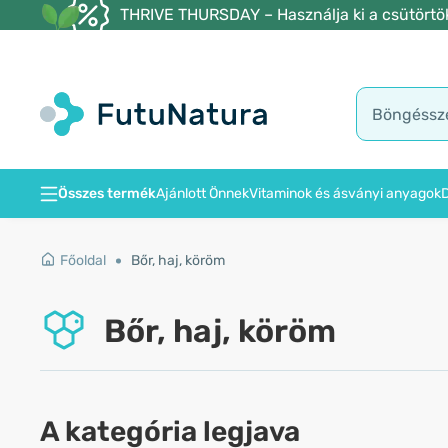
THRIVE THURSDAY – Használja ki a csütörtöki
Összes termék
Ajánlott Önnek
Vitaminok és ásványi anyagok
D
Főoldal
Bőr, haj, köröm
Bőr, haj, köröm
A kategória legjava