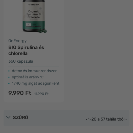
OnEnergy
BIO Spirulina és
chlorella
360 kapszula
detox és immunrendszer
optimális arány 1:1
1740 mg algát adagonként
9.990 Ft
11.990 Ft
SZŰRŐ
• 1-20 a 57 találaltból •