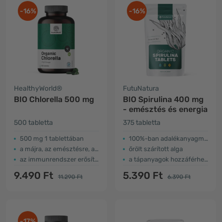
-16%
-16%
HealthyWorld®
FutuNatura
BIO Chlorella 500 mg
BIO Spirulina 400 mg
- emésztés és energia
500 tabletta
375 tabletta
500 mg 1 tablettában
100%-ban adalékanyagmentes
a májra, az emésztésre, a méregtelenítésre
őrölt szárított alga
az immunrendszer erősítése
a tápanyagok hozzáférhetősége (broken-cell)
9.490 Ft
5.390 Ft
11.290 Ft
6.390 Ft
-17%