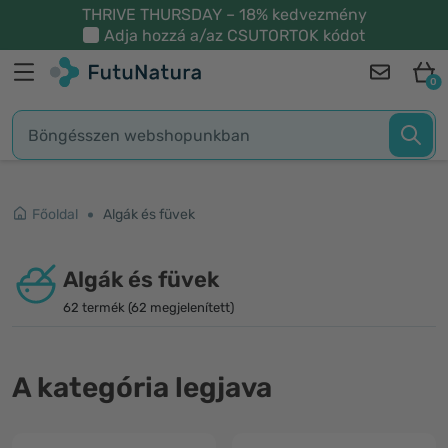
THRIVE THURSDAY – 18% kedvezmény
Adja hozzá a/az
CSUTORTOK
kódot
0
Főoldal
Algák és füvek
Algák és füvek
62 termék (62 megjelenített)
A kategória legjava