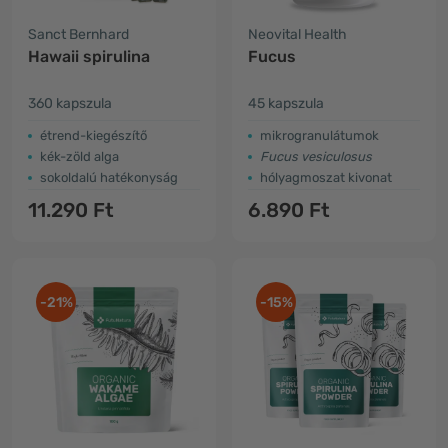
Sanct Bernhard
Neovital Health
Hawaii spirulina
Fucus
360 kapszula
45 kapszula
étrend-kiegészítő
mikrogranulátumok
kék-zöld alga
Fucus vesiculosus
sokoldalú hatékonyság
hólyagmoszat kivonat
11.290 Ft
6.890 Ft
-21%
-15%