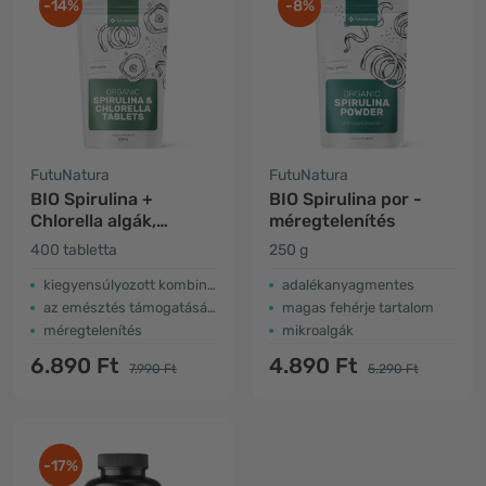
-14%
-8%
FutuNatura
FutuNatura
BIO Spirulina +
BIO Spirulina por -
Chlorella algák,
méregtelenítés
méregtelenítés és
400 tabletta
250 g
emésztés
kiegyensúlyozott kombináció
adalékanyagmentes
az emésztés támogatására
magas fehérje tartalom
méregtelenítés
mikroalgák
6.890 Ft
4.890 Ft
7.990 Ft
5.290 Ft
-17%