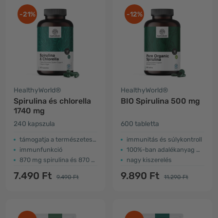
-21%
-12%
HealthyWorld®
HealthyWorld®
Spirulina és chlorella
BIO Spirulina 500 mg
1740 mg
240 kapszula
600 tabletta
támogatja a természetes méregtelenítést
immunitás és súlykontroll
immunfunkció
100%-ban adalékanyag mentes
870 mg spirulina és 870 mg chlorella
nagy kiszerelés
7.490 Ft
9.890 Ft
9.490 Ft
11.290 Ft