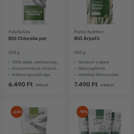
FutuNatura
Purely Nutrition
BIO Chlorella por
BIO Árpafű
200 g
500 g
100% algák, adalékanyagmentes
Hordeum vulgare
immunrendszer, emésztés és méregtelenítés
tápanyagforrás
értékes egysejtű alga
sokoldalú felhasználás
6.490 Ft
7.490 Ft
7.190 Ft
9.490 Ft
-24%
-19%