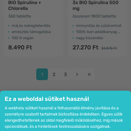
BIO Spirulina +
3x BIO Spirulina 500
Chlorella
mg
360 tabletta
összesen 1800 tabletta
máj és méregtelenítés
immunitás és súlykontroll
emésztés támogatása
100%-ban adalékanyag mentes
100 % vegán
nagy kiszerelés
8.490 Ft
27.270 Ft
33.870 Ft
1
2
3
Ez a weboldal sütiket használ
A webhely sütiket használ a felhasználói élmény javítása és a
Cég
személyre szabott tartalmak biztosítása érdekében. Egyes sütik
Információk
elengedhetetlenek az oldal megfelelő működéséhez, míg mások
Csatlakozzon hozzánk
opcionálisak, és a hirdetések testreszabására szolgálnak.
Segítség és megrendelések