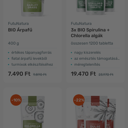
FutuNatura
FutuNatura
BIO Árpafű
3x BIO Spirulina +
Chlorella algák
400 g
összesen 1200 tabletta
értékes tápanyagforrás
nagy kiszerelés
fiatal árpafű levekből
az emésztés támogatására
turmixok elkészítéséhez
méregtelenítés
7.490 Ft
19.470 Ft
9.890 Ft
23.970 Ft
-10%
-22%