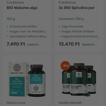
FutuNatura
FutuNatura
BIO Wakame alga
3x BIO Spirulina por
100 g
összsesen 750 g
Undaria pinnatifida
nagy kiszerelés
magas rost- és fehérjetartalom
magas fehérje tartalom
sokoldalúan felhasználható
kiegyensúlyozott emésztés
7.490 Ft
13.470 Ft
9.490 Ft
15.870 Ft
-19%
Nature Love
HealthyWorld®