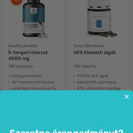
HealthyWorld®
Sanct Bernhard
Ír tengeri moszat
AFA Klamath algák
4000 mg
180 kapszula
120 tabletta
hólyagmoszattal
99,99% AFA algák
15:1 koncentrált kivonat
ellenőrzött származás
a két alga szinergikus hatása
B12-vitaminban gazdag
9.990 Ft
10.490 Ft
11.990 Ft
-8%
-15%
Szeretne árengedményt?