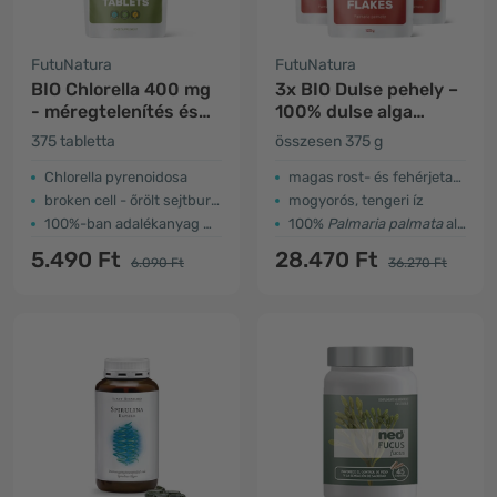
FutuNatura
FutuNatura
BIO Chlorella 400 mg
3x BIO Dulse pehely –
- méregtelenítés és
100% dulse alga
emésztés
levelek
375 tabletta
összesen 375 g
Chlorella pyrenoidosa
magas rost- és fehérjetartalom
broken cell - őrölt sejtburok
mogyorós, tengeri íz
100%-ban adalékanyag mentes
100%
Palmaria palmata
alga levelek
5.490 Ft
28.470 Ft
6.090 Ft
36.270 Ft