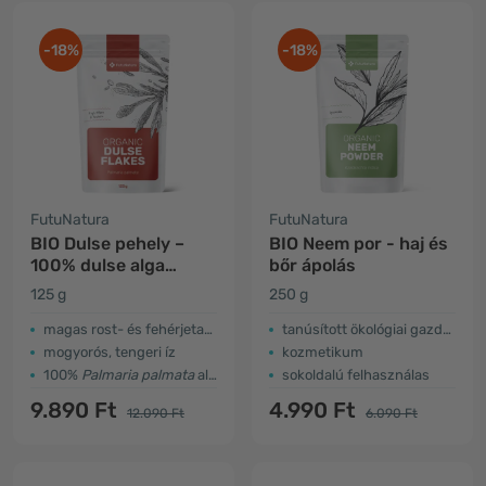
-18%
-18%
FutuNatura
FutuNatura
BIO Dulse pehely –
BIO Neem por - haj és
100% dulse alga
bőr ápolás
levelek
125 g
250 g
magas rost- és fehérjetartalom
tanúsított ökológiai gazdálkodásból
mogyorós, tengeri íz
kozmetikum
100%
Palmaria palmata
alga levelek
sokoldalú felhasználas
9.890 Ft
4.990 Ft
12.090 Ft
6.090 Ft