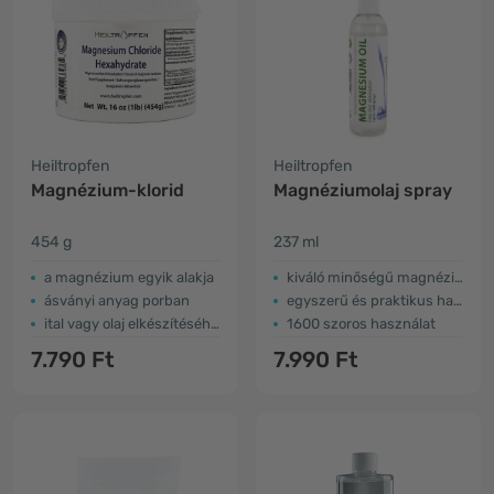
Heiltropfen
Heiltropfen
Magnézium-klorid
Magnéziumolaj spray
454 g
237 ml
a magnézium egyik alakja
kiváló minőségű magnéziumból
ásványi anyag porban
egyszerű és praktikus használat
ital vagy olaj elkészítéséhez
1600 szoros használat
7.790 Ft
7.990 Ft