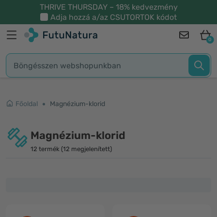
THRIVE THURSDAY – 18% kedvezmény
Adja hozzá a/az
CSUTORTOK
kódot
0
Főoldal
Magnézium-klorid
Magnézium-klorid
12 termék (12 megjelenített)