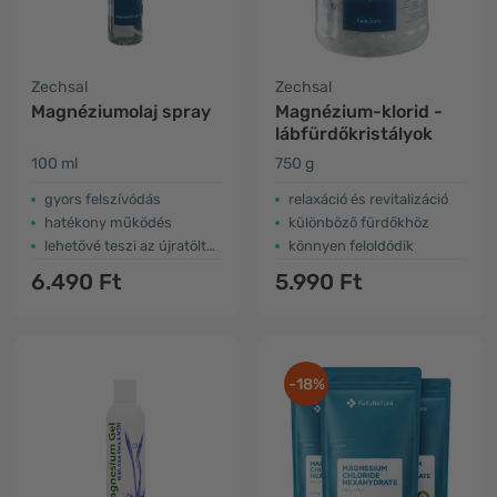
Zechsal
Zechsal
Magnéziumolaj spray
Magnézium-klorid -
lábfürdőkristályok
100 ml
750 g
gyors felszívódás
relaxáció és revitalizáció
hatékony működés
különböző fürdőkhöz
lehetővé teszi az újratöltést
könnyen feloldódik
6.490 Ft
5.990 Ft
-18%