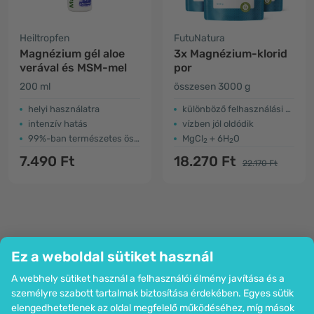
Heiltropfen
FutuNatura
Magnézium gél aloe
3x Magnézium-klorid
verával és MSM-mel
por
200 ml
összesen 3000 g
helyi használatra
különböző felhasználási módok
intenzív hatás
vízben jól oldódik
99%-ban természetes összetétel
MgCl
+ 6H
O
2
2
7.490 Ft
18.270 Ft
22.170 Ft
Ez a weboldal sütiket használ
A webhely sütiket használ a felhasználói élmény javítása és a
Cég
személyre szabott tartalmak biztosítása érdekében. Egyes sütik
Információk
elengedhetetlenek az oldal megfelelő működéséhez, míg mások