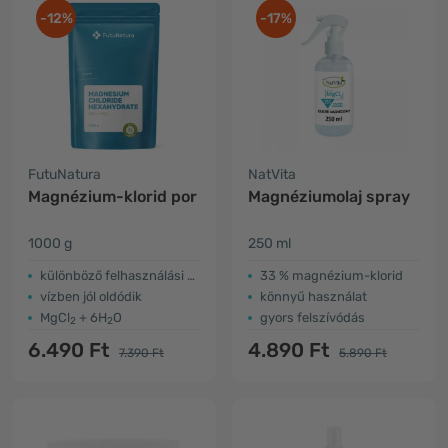
-12%
-17%
FutuNatura
NatVita
Magnézium-klorid por
Magnéziumolaj spray
1000 g
250 ml
különböző felhasználási módok
33 % magnézium-klorid
vízben jól oldódik
könnyű használat
MgCl
+ 6H
O
gyors felszívódás
2
2
6.490 Ft
4.890 Ft
7.390 Ft
5.890 Ft