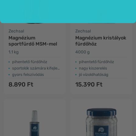
Zechsal
Zechsal
Magnézium
Magnézium kristályok
sportfürdő MSM-mel
fürdőhöz
1.1 kg
4000 g
pihentető fürdőhöz
pihentető fürdőhöz
sportolók számára kifejlesztett
nagy kiszerelés
gyors felszívódás
jó vízoldhatóság
8.890 Ft
15.390 Ft