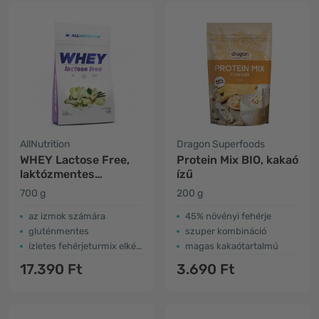
AllNutrition
Dragon Superfoods
WHEY Lactose Free,
Protein Mix BIO, kakaó
laktózmentes
ízű
tejsavófehérje –
700 g
200 g
vanília
az izmok számára
45% növényi fehérje
gluténmentes
szuper kombináció
ízletes fehérjeturmix elkészítésére
magas kakaótartalmú
17.390 Ft
3.690 Ft