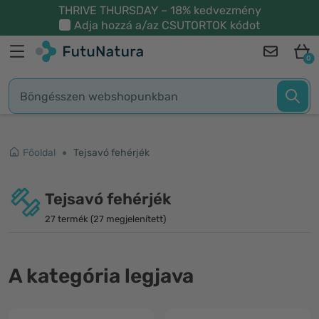
THRIVE THURSDAY – 18% kedvezmény
Adja hozzá a/az
CSUTORTOK
kódot
0
Főoldal
Tejsavó fehérjék
Tejsavó fehérjék
27 termék (27 megjelenített)
A kategória legjava