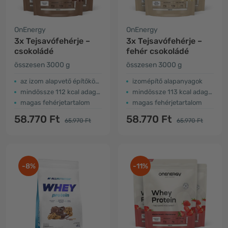
OnEnergy
OnEnergy
3x Tejsavófehérje –
3x Tejsavófehérje –
csokoládé
fehér csokoládé
összesen 3000 g
összesen 3000 g
az izom alapvető építőkövei
izomépítő alapanyagok
mindössze 112 kcal adagonként
mindössze 113 kcal adagonként
magas fehérjetartalom
magas fehérjetartalom
58.770 Ft
58.770 Ft
65.970 Ft
65.970 Ft
-8%
-11%