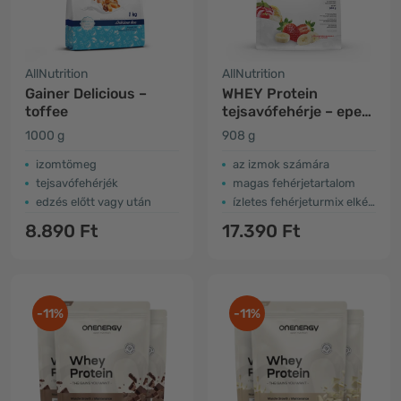
AllNutrition
AllNutrition
Gainer Delicious –
WHEY Protein
toffee
tejsavófehérje – eper
és banán
1000 g
908 g
izomtömeg
az izmok számára
tejsavófehérjék
magas fehérjetartalom
edzés előtt vagy után
ízletes fehérjeturmix elkészítésére
8.890 Ft
17.390 Ft
-11%
-11%