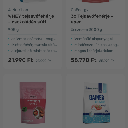
AllNutrition
OnEnergy
WHEY tejsavófehérje
3x Tejsavófehérje –
– csokoládés süti
eper
908 g
összesen 3000 g
az izmok számára - magas fehérjetartalom
izomépítő alapanyagok
ízletes fehérjeturmix elkészítésére
mindössze 114 kcal adagonként
a lejárati idő miatt csökkent az ár
magas fehérjetartalom
21.990 Ft
58.770 Ft
23.990 Ft
65.970 Ft