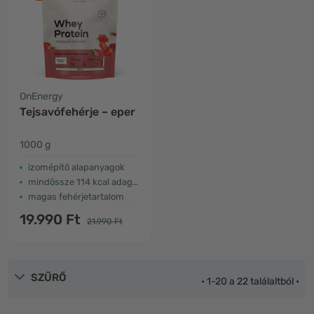
OnEnergy
Tejsavófehérje – eper
1000 g
izomépítő alapanyagok
mindössze 114 kcal adagonként
magas fehérjetartalom
19.990 Ft
21.990 Ft
SZŰRŐ
• 1-20 a 22 találaltból •