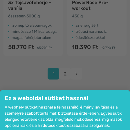
3x Tejsavófehérje –
PowerRose Pre-
vanília
workout
összesen 3000 g
450 g
izomépítő alapanyagok
az energiáért
mindössze 114 kcal adagonként
trópusi narancs íz
magas fehérjetartalom
édesítőszerekkel
58.770 Ft
18.390 Ft
65.970 Ft
19.790 Ft
1
2
Ez a weboldal sütiket használ
A webhely sütiket használ a felhasználói élmény javítása és a
Cég
személyre szabott tartalmak biztosítása érdekében. Egyes sütik
Információk
elengedhetetlenek az oldal megfelelő működéséhez, míg mások
Csatlakozzon hozzánk
opcionálisak, és a hirdetések testreszabására szolgálnak.
Segítség és megrendelések