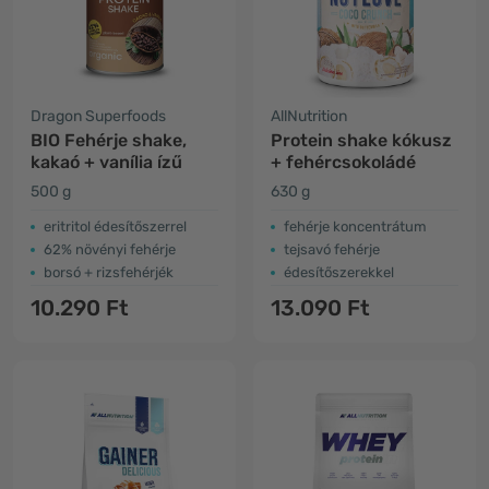
Dragon Superfoods
AllNutrition
BIO Fehérje shake,
Protein shake kókusz
kakaó + vanília ízű
+ fehércsokoládé
500 g
630 g
eritritol édesítőszerrel
fehérje koncentrátum
62% növényi fehérje
tejsavó fehérje
borsó + rizsfehérjék
édesítőszerekkel
10.290 Ft
13.090 Ft