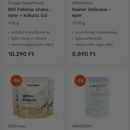
Dragon Superfoods
AllNutrition
BIO Fehérje shake ,
Gainer Delicious –
eper + kókusz ízű
eper
450 g
1000 g
eritritol édesítőszerrel
izomtömeg növekedése
50% növényi fehérje
tejsavófehérjék
mesterséges ízek nélkül
edzés előtt vagy után
10.290 Ft
8.890 Ft
-11%
-7%
OnEnergy
AllNutrition