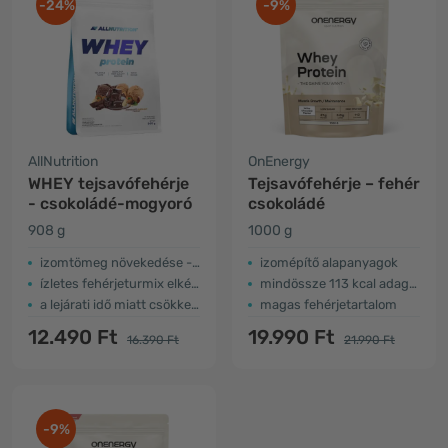
-24%
-9%
AllNutrition
OnEnergy
WHEY tejsavófehérje
Tejsavófehérje – fehér
- csokoládé-mogyoró
csokoládé
908 g
1000 g
izomtömeg növekedése - magas fehérjetartalom
izomépítő alapanyagok
ízletes fehérjeturmix elkészítésére
mindössze 113 kcal adagonként
a lejárati idő miatt csökkent az ár
magas fehérjetartalom
12.490 Ft
19.990 Ft
16.390 Ft
21.990 Ft
-9%