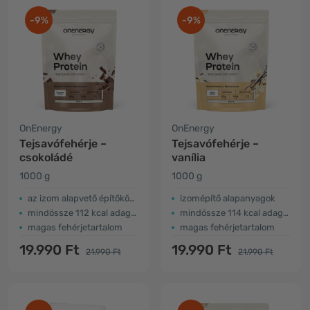
-9%
-9%
OnEnergy
OnEnergy
Tejsavófehérje –
Tejsavófehérje –
csokoládé
vanília
1000 g
1000 g
az izom alapvető építőkövei
izomépítő alapanyagok
mindössze 112 kcal adagonként
mindössze 114 kcal adagonként
magas fehérjetartalom
magas fehérjetartalom
19.990 Ft
19.990 Ft
21.990 Ft
21.990 Ft