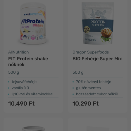
AllNutrition
Dragon Superfoods
FIT Protein shake
BIO Fehérje Super Mix
nőknek
500 g
500 g
tejsavófehérje
70% növényi fehérje
vanília ízű
gluténmentes
Q10-zel és vitaminokkal
hozzáadott cukor nélkül
10.490 Ft
10.290 Ft