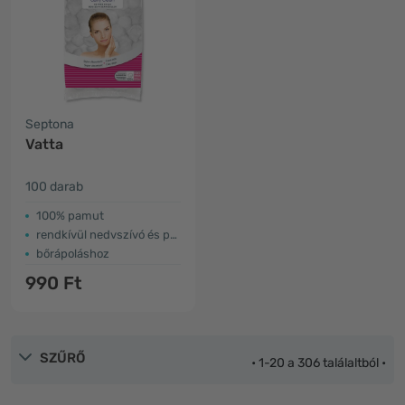
Septona
Vatta
100 darab
100% pamut
rendkívül nedvszívó és puha
bőrápoláshoz
990 Ft
SZŰRŐ
• 1-20 a 306 találaltból •