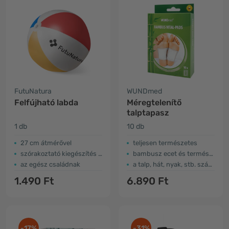
FutuNatura
WUNDmed
Felfújható labda
Méregtelenítő
talptapasz
1 db
10 db
27 cm átmérővel
teljesen természetes
szórakoztató kiegészítés a strandon
bambusz ecet és természets kivonatok
az egész családnak
a talp, hát, nyak, stb. számára
1.490 Ft
6.890 Ft
-17%
-31%