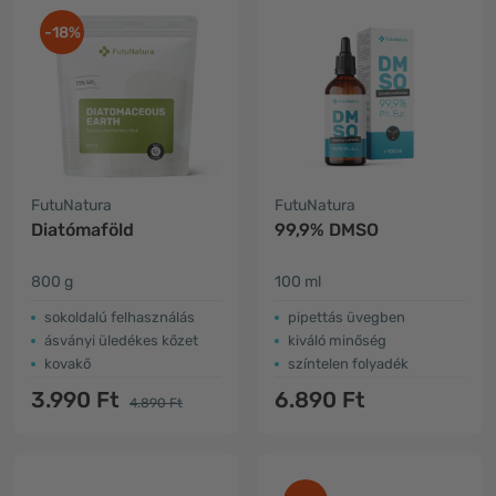
-18%
FutuNatura
FutuNatura
Diatómaföld
99,9% DMSO
800 g
100 ml
sokoldalú felhasználás
pipettás üvegben
ásványi üledékes kőzet
kiváló minőség
kovakő
színtelen folyadék
3.990 Ft
6.890 Ft
4.890 Ft