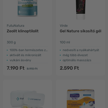
FutuNatura
Virde
Zeolit klinoptilolit
Gel Nature síkosító gél
300 g
100 ml
100%-ban természetes zeolit
​nedvesíti a nyálkahártyát
aktivált és mikronizált
még több élvezet
vulkáni ásvány
optimális masszázs
7.190 Ft
2.590 Ft
8.190 Ft