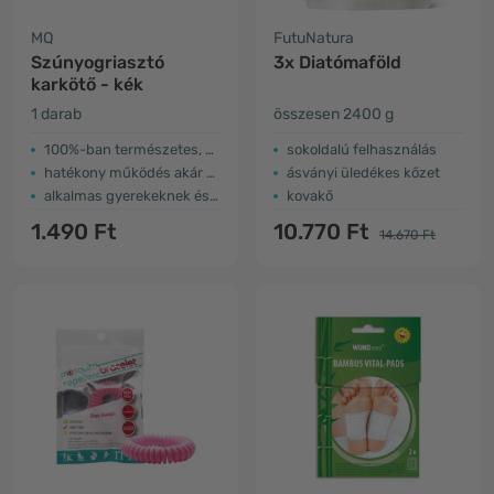
MQ
FutuNatura
Szúnyogriasztó
3x Diatómaföld
karkötő - kék
1 darab
összesen 2400 g
100%-ban természetes, DEET nélkül
sokoldalú felhasználás
hatékony működés akár 300 órán keresztül
ásványi üledékes kőzet
alkalmas gyerekeknek és felnőtteknek
kovakő
1.490 Ft
10.770 Ft
14.670 Ft