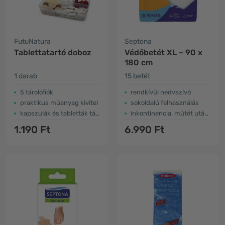
FutuNatura
Septona
Tablettatartó doboz
Védőbetét XL – 90 x
180 cm
1 darab
15 betét
5 tárolófiók
rendkívül nedvszívó
praktikus műanyag kivitel
sokoldalú felhasználás
kapszulák és tabletták tárolására
inkontinencia, műtét utáni ellátás...
1.190 Ft
6.990 Ft