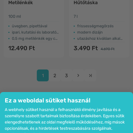
Metilénkék
Hűtőtáska
100 ml
7 l
üvegben, pipettával
frissességmegőrzés
ipari, kutatási és laboratóriumi célokra
modern dizájn
0,5 mg metilénkék egy cseppben
utazáshoz kiválóan alkalmas
12.490 Ft
3.490 Ft
4.690 Ft
1
2
3
Ez a weboldal sütiket használ
A webhely sütiket használ a felhasználói élmény javítása és a
Cég
személyre szabott tartalmak biztosítása érdekében. Egyes sütik
Információk
elengedhetetlenek az oldal megfelelő működéséhez, míg mások
Csatlakozzon hozzánk
opcionálisak, és a hirdetések testreszabására szolgálnak.
Segítség és megrendelések