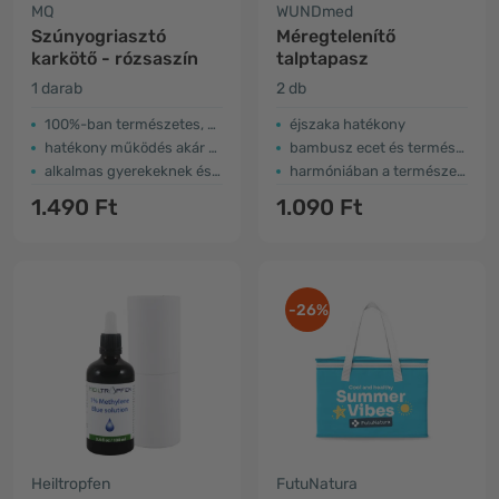
MQ
WUNDmed
Szúnyogriasztó
Méregtelenítő
karkötő - rózsaszín
talptapasz
1 darab
2 db
100%-ban természetes, DEET nélkül
éjszaka hatékony
hatékony működés akár 300 órán keresztül
bambusz ecet és természetes kivonatok
alkalmas gyerekeknek és felnőtteknek
harmóniában a természettel
1.490 Ft
1.090 Ft
-26%
Heiltropfen
FutuNatura