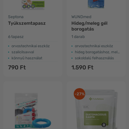
Septona
WUNDmed
Tyúkszemtapasz
Hideg/meleg gél
borogatás
6 tapasz
1 darab
orvostechnikai eszköz
orvostechnikai eszköz
szalicilsavval
hideg borogatáshoz, melegítő borogatáshoz
könnyű használat
sokoldalú felhasználás
790 Ft
1.590 Ft
-27%