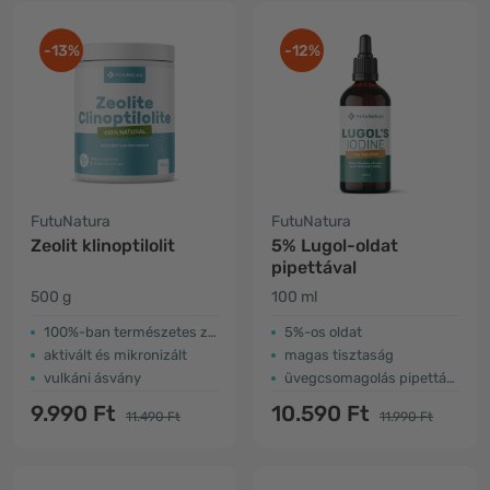
-13%
-12%
FutuNatura
FutuNatura
Zeolit klinoptilolit
5% Lugol-oldat
pipettával
500 g
100 ml
100%-ban természetes zeolit
5%-os oldat
aktivált és mikronizált
magas tisztaság
vulkáni ásvány
üvegcsomagolás pipettával
9.990 Ft
10.590 Ft
11.490 Ft
11.990 Ft