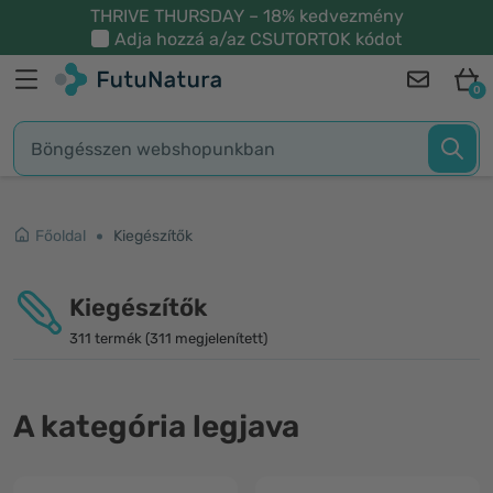
THRIVE THURSDAY – 18% kedvezmény
Adja hozzá a/az
CSUTORTOK
kódot
0
Főoldal
Kiegészítők
Kiegészítők
311 termék (311 megjelenített)
A kategória legjava