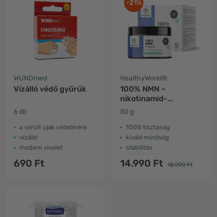
-21%
WUNDmed
HealthyWorld®
Vízálló védő gyűrűk
100% NMN –
nikotinamid-
mononukleotid
6 db
50 g
a sérült ujak védelmére
100% tisztaság
vízálló
kiváló minőség
modern viselet
stabilitás
690 Ft
14.990 Ft
18.990 Ft