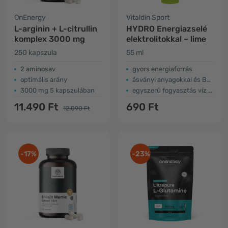
OnEnergy
Vitaldin Sport
L-arginin + L-citrullin
HYDRO Energiazselé
komplex 3000 mg
elektrolitokkal – lime
250 kapszula
55 ml
2 aminosav
gyors energiaforrás
optimális arány
ásványi anyagokkal és B6-vitaminnal
3000 mg 5 kapszulában
egyszerű fogyasztás víz nélkül
11.490 Ft
690 Ft
12.090 Ft
-17%
-23%