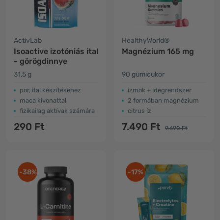
ActivLab
HealthyWorld®
Isoactive izotóniás ital
Magnézium 165 mg
- görögdinnye
31,5 g
90 gumicukor
por, ital készítéséhez
izmok + idegrendszer
maca kivonattal
2 formában magnézium
fizikailag aktívak számára
citrus íz
290 Ft
7.490 Ft
9.690 Ft
-38%
-17%