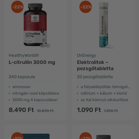
-22%
-22%
HealthyWorld®
OnEnergy
L-citrullin 3000 mg
Elektrolitok –
pezsgőtabletta
240 kapszula
20 pezsgőtabletta
aminosav
a folyadékpótlás támogatása
nitrogén-oxid képződése
nátrium + kálium + klorid
3000 mg 4 kapszulában
az ital könnyű elkészítése
8.490 Ft
1.090 Ft
10.890 Ft
1.390 Ft
-10%
-21%