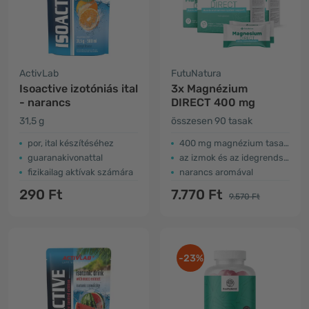
ActivLab
FutuNatura
Isoactive izotóniás ital
3x Magnézium
- narancs
DIRECT 400 mg
31,5 g
összesen 90 tasak
por, ital készítéséhez
400 mg magnézium tasakonként
guaranakivonattal
az izmok és az idegrendszer támogatására
fizikailag aktívak számára
narancs aromával
290 Ft
7.770 Ft
9.570 Ft
-23%