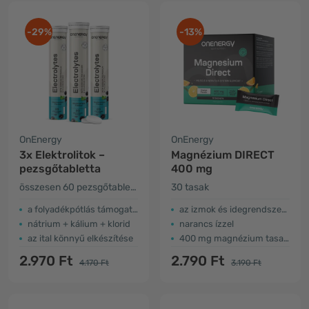
-29%
-13%
OnEnergy
OnEnergy
3x Elektrolitok –
Magnézium DIRECT
pezsgőtabletta
400 mg
összesen 60 pezsgőtabletta
30 tasak
a folyadékpótlás támogatása
az izmok és idegrendszer számára
nátrium + kálium + klorid
narancs ízzel
az ital könnyű elkészítése
400 mg magnézium tasakonként
2.970 Ft
2.790 Ft
4.170 Ft
3.190 Ft