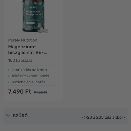
Purely Nutrition
Magnézium-
biszglicinát B6-
vitaminnal
180 kapszula
izműködés az izmok
tökéletes kombináció
pszichológiai hatás
7.490 Ft
9.490 Ft
SZŰRŐ
• 1-20 a 205 találaltból •