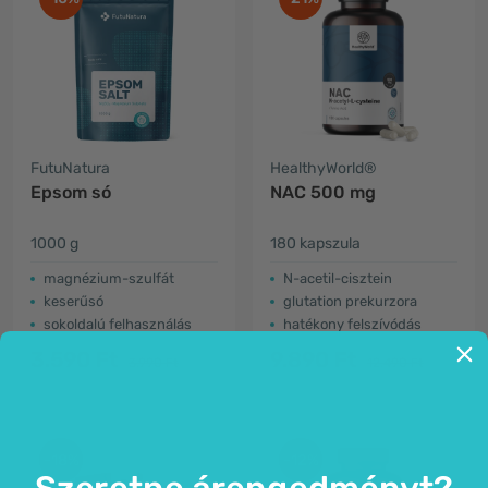
FutuNatura
HealthyWorld®
Epsom só
NAC 500 mg
1000 g
180 kapszula
magnézium-szulfát
N-acetil-cisztein
keserűsó
glutation prekurzora
sokoldalú felhasználás
hatékony felszívódás
3.590 Ft
9.890 Ft
3.990 Ft
12.490 Ft
-18%
-12%
Szeretne árengedményt?