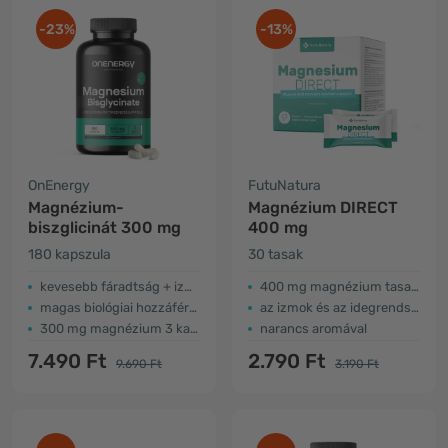
-23%
-13%
OnEnergy
FutuNatura
Magnézium-
Magnézium DIRECT
biszglicinát 300 mg
400 mg
180 kapszula
30 tasak
kevesebb fáradtság + izmok + idegek
400 mg magnézium tasakonként
magas biológiai hozzáférhetőség
az izmok és az idegrendszer támogatására
300 mg magnézium 3 kapszulában
narancs aromával
7.490 Ft
2.790 Ft
9.690 Ft
3.190 Ft