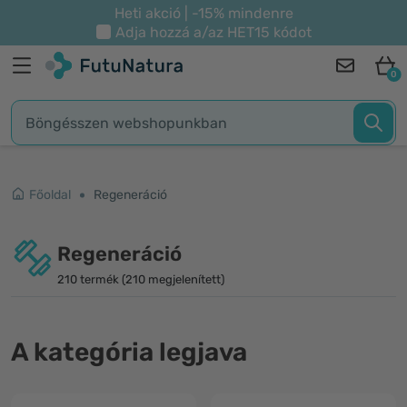
Heti akció | -15% mindenre
Adja hozzá a/az
HET15
kódot
0
Főoldal
Regeneráció
Regeneráció
210 termék (210 megjelenített)
A kategória legjava