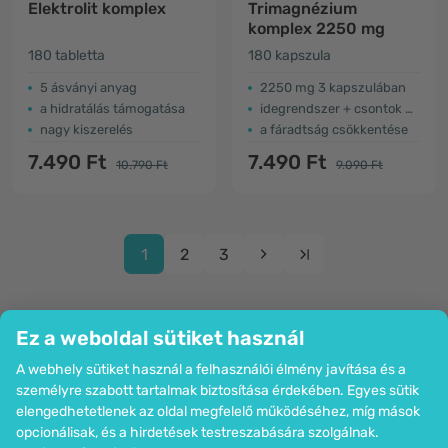
Elektrolit komplex
Trimagnézium
komplex 2250 mg
180 tabletta
180 kapszula
5 ásványi anyag
2250 mg 3 kapszulában
a hidratálás támogatása
idegrendszer + csontok + izmok
nagy kiszerelés
a fáradtság csökkentése
7.490 Ft
7.490 Ft
10.790 Ft
9.090 Ft
1
2
3
Ez a weboldal sütiket használ
A webhely sütiket használ a felhasználói élmény javítása és a
Cég
személyre szabott tartalmak biztosítása érdekében. Egyes sütik
Információk
elengedhetetlenek az oldal megfelelő működéséhez, míg mások
Csatlakozzon hozzánk
opcionálisak, és a hirdetések testreszabására szolgálnak.
Segítség és megrendelések