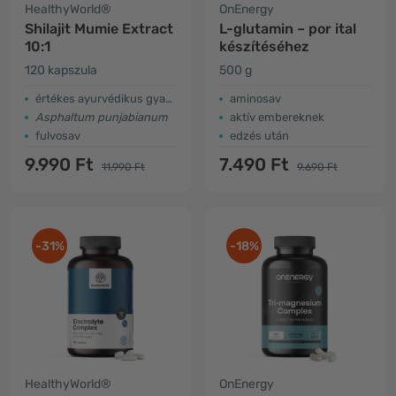
HealthyWorld®
OnEnergy
Shilajit Mumie Extract
L-glutamin – por ital
10:1
készítéséhez
120 kapszula
500 g
értékes ayurvédikus gyanta
aminosav
Asphaltum punjabianum
aktív embereknek
fulvosav
edzés után
9.990 Ft
7.490 Ft
11.990 Ft
9.690 Ft
-31%
-18%
HealthyWorld®
OnEnergy