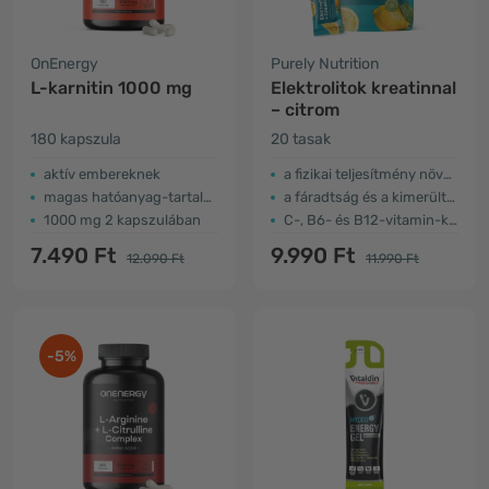
OnEnergy
Purely Nutrition
L-karnitin 1000 mg
Elektrolitok kreatinnal
– citrom
180 kapszula
20 tasak
aktív embereknek
a fizikai teljesítmény növelése
magas hatóanyag-tartalom
a fáradtság és a kimerültség csökkentése
1000 mg 2 kapszulában
C-, B6- és B12-vitamin-kiegészítés
7.490 Ft
9.990 Ft
12.090 Ft
11.990 Ft
-5%