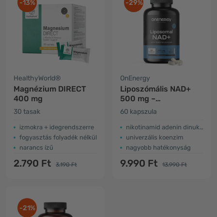
-13%
-29%
HealthyWorld®
OnEnergy
Magnézium DIRECT
Liposzómális NAD+
400 mg
500 mg –
trimetilglicinnel
30 tasak
60 kapszula
izmokra + idegrendszerre
nikotinamid adenin dinukleotid
fogyasztás folyadék nélkül
univerzális koenzim
narancs ízű
nagyobb hatékonyság
2.790 Ft
9.990 Ft
3.190 Ft
13.990 Ft
-21%