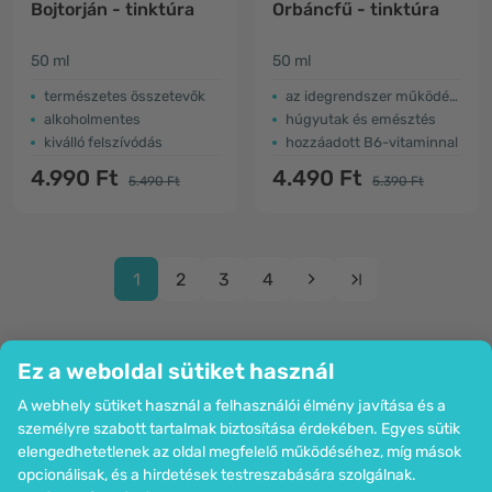
Bojtorján - tinktúra
Orbáncfű - tinktúra
50 ml
50 ml
természetes összetevők
az idegrendszer működése
alkoholmentes
húgyutak és emésztés
kiválló felszívódás
hozzáadott B6-vitaminnal
4.990 Ft
4.490 Ft
5.490 Ft
5.390 Ft
1
2
3
4
Ez a weboldal sütiket használ
A webhely sütiket használ a felhasználói élmény javítása és a
Cég
személyre szabott tartalmak biztosítása érdekében. Egyes sütik
Információk
elengedhetetlenek az oldal megfelelő működéséhez, míg mások
Csatlakozzon hozzánk
opcionálisak, és a hirdetések testreszabására szolgálnak.
Segítség és megrendelések