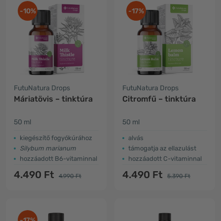
-10%
-17%
FutuNatura Drops
FutuNatura Drops
Máriatövis – tinktúra
Citromfű – tinktúra
50 ml
50 ml
kiegészítő fogyókúrához
alvás
Silybum marianum
támogatja az ellazulást
hozzáadott B6-vitaminnal
hozzáadott C-vitaminnal
4.490 Ft
4.490 Ft
4.990 Ft
5.390 Ft
-17%