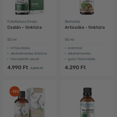
FutuNatura Drops
Bioherba
Csalán – tinktúra
Articsóka - tinktúra
50 ml
50 ml
Urtica dioica
krómmal
alkoholmentes tinktúra
alkoholmentes
hozzáadott vassal
gyors felszívódás
4.990 Ft
4.290 Ft
5.890 Ft
-13%