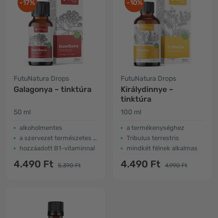
-17%
-10%
FutuNatura Drops
FutuNatura Drops
Galagonya – tinktúra
Királydinnye –
tinktúra
50 ml
100 ml
alkoholmentes
a termékenységhez
a szervezet természetes támogatása
Tribulus terrestris
hozzáadott B1-vitaminnal
mindkét félnek alkalmas
4.490 Ft
4.490 Ft
5.390 Ft
4.990 Ft