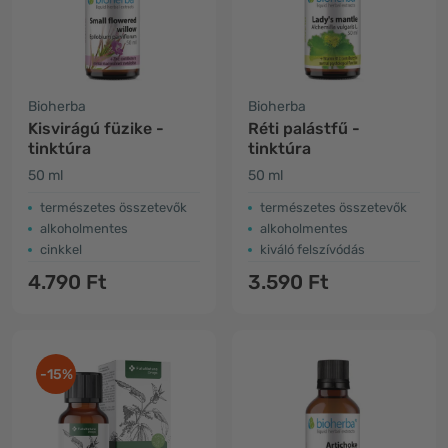
Bioherba
Bioherba
Kisvirágú füzike -
Réti palástfű -
tinktúra
tinktúra
50 ml
50 ml
természetes összetevők
természetes összetevők
alkoholmentes
alkoholmentes
cinkkel
kiváló felszívódás
4.790 Ft
3.590 Ft
-15%