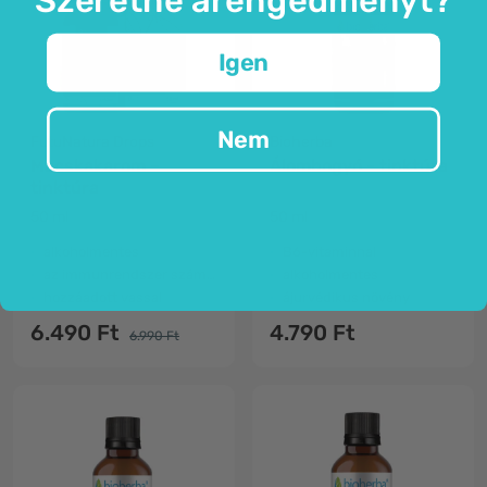
Igen
Nem
FutuNatura Drops
Bioherba
Macskakarom –
Álombogyó - tinktúra
tinktúra
50 ml
50 ml
alkoholmentes
B6-vitaminnal
az immunrendszer számára
alkoholmentes
hozzáadott vassal
ájurvédikus növény
6.490 Ft
4.790 Ft
6.990 Ft