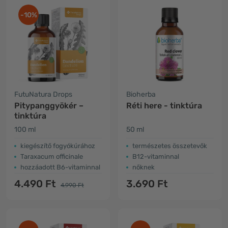
-10%
FutuNatura Drops
Bioherba
Pitypanggyökér –
Réti here - tinktúra
tinktúra
100 ml
50 ml
kiegészítő fogyókúrához
természetes összetevők
Taraxacum officinale
B12-vitaminnal
hozzáadott B6-vitaminnal
nőknek
4.490 Ft
3.690 Ft
4.990 Ft