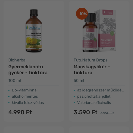
-10%
Bioherba
FutuNatura Drops
Gyermekláncfű
Macskagyökér –
gyökér - tinktúra
tinktúra
100 ml
50 ml
B6-vitaminnal
az idegrendszer működése
alkoholmentes
pszichofizikai jóllét
kíválló felszívódás
Valeriana officinalis
4.990 Ft
3.590 Ft
3.990 Ft