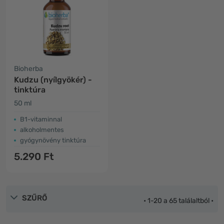
Bioherba
Kudzu (nyílgyökér) -
tinktúra
50 ml
B1-vitaminnal
alkoholmentes
gyógynövény tinktúra
5.290 Ft
SZŰRŐ
• 1-20 a 65 találaltból •