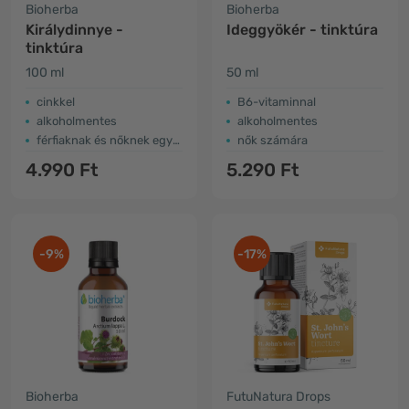
Bioherba
Bioherba
Királydinnye -
Ideggyökér - tinktúra
tinktúra
100 ml
50 ml
cinkkel
B6-vitaminnal
alkoholmentes
alkoholmentes
férfiaknak és nőknek egyaránt
nők számára
4.990 Ft
5.290 Ft
-9%
-17%
Bioherba
FutuNatura Drops