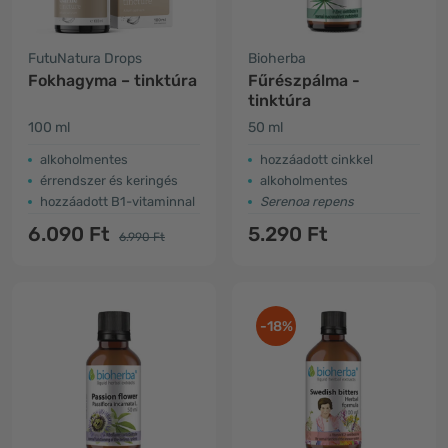
FutuNatura Drops
Bioherba
Fokhagyma – tinktúra
Fűrészpálma -
tinktúra
100 ml
50 ml
alkoholmentes
hozzáadott cinkkel
érrendszer és keringés
alkoholmentes
hozzáadott B1-vitaminnal
Serenoa repens
6.090 Ft
5.290 Ft
6.990 Ft
-18%