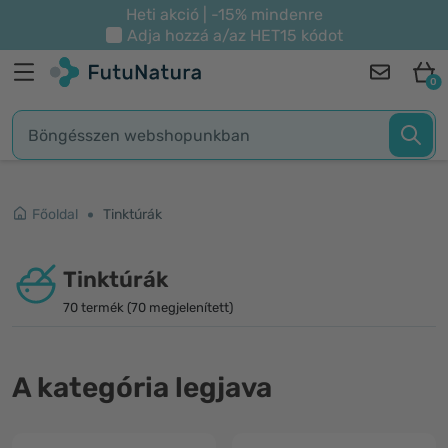
Heti akció | -15% mindenre
Adja hozzá a/az
HET15
kódot
0
Főoldal
Tinktúrák
Tinktúrák
70 termék (70 megjelenített)
A kategória legjava