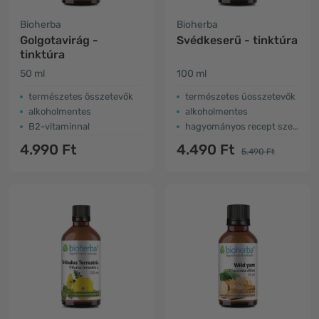
Bioherba
Bioherba
Golgotavirág -
Svédkeserű - tinktúra
tinktúra
50 ml
100 ml
természetes összetevők
természetes üosszetevők
alkoholmentes
alkoholmentes
B2-vitaminnal
hagyományos recept szerint
4.990 Ft
4.490 Ft
5.490 Ft