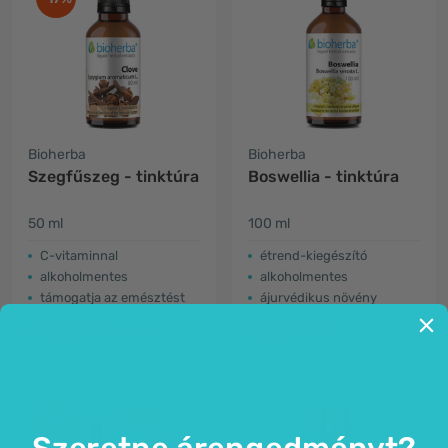
Bioherba
Bioherba
Szegfűszeg - tinktúra
Boswellia - tinktúra
50 ml
100 ml
C-vitaminnal
étrend-kiegészító
alkoholmentes
alkoholmentes
támogatja az emésztést
ájurvédikus növény
4.990 Ft
4.290 Ft
5.990 Ft
-7%
Szeretne árengedményt?