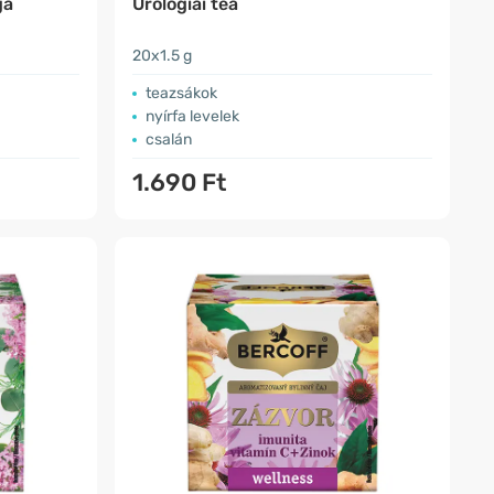
ga
Urológiai tea
20x1.5 g
teazsákok
nyírfa levelek
csalán
1.690 Ft