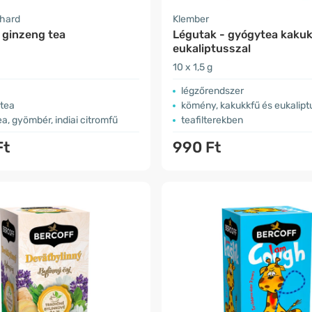
nhard
Klember
 ginzeng tea
Légutak - gyógytea kakuk
eukaliptusszal
10 x 1,5 g
légzőrendszer
 tea
kömény, kakukkfű és eukalipt
ea, gyömbér, indiai citromfű
teafilterekben
Ft
990 Ft