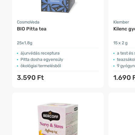
CosmoVeda
Klember
BIO Pitta tea
Kilenc g
25x1.8g
15 x 2 g
ájurvédás receptura
a test és
Pitta dosha egyensúly
teazsáko
ökológiai termelésből
9 gyógy
3.590 Ft
1.690 