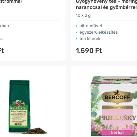
citrommal
Gyógynövény tea - morin
naranccsal és gyömbérrel
10 x 2 g
kban
citromfűvel
egyszerű elkészítés
ea
tea filterek
Ft
1.590 Ft