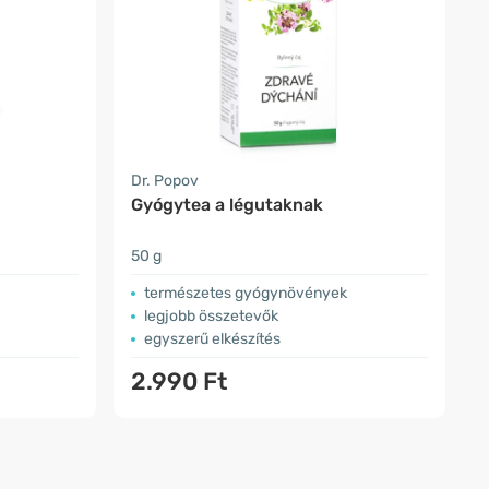
Dr. Popov
Gyógytea a légutaknak
50 g
természetes gyógynövények
legjobb összetevők
egyszerű elkészítés
2.990 Ft