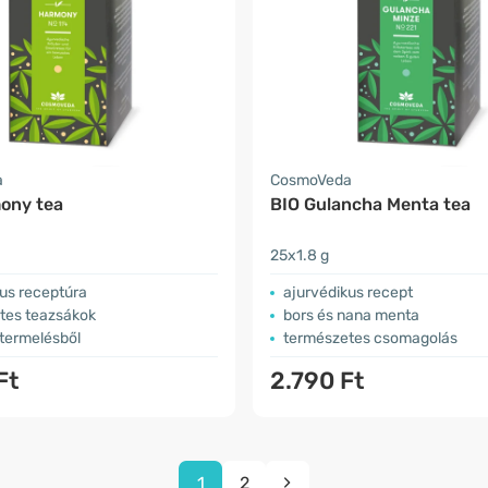
a
CosmoVeda
ony tea
BIO Gulancha Menta tea
25x1.8 g
us receptúra
ajurvédikus recept
tes teazsákok
bors és nana menta
 termelésből
természetes csomagolás
Ft
2.790 Ft
1
2