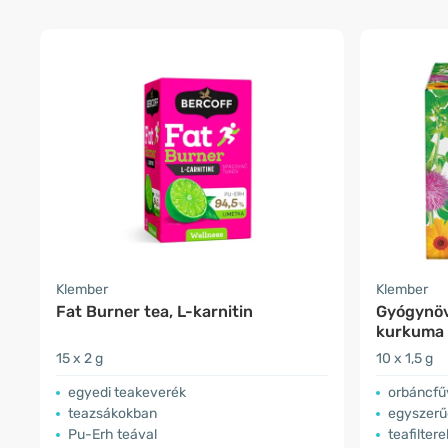
Klember
Klember
Fat Burner tea, L-karnitin
Gyógynöv
kurkuma
15 x 2 g
10 x 1,5 g
egyedi teakeverék
orbáncfű
teazsákokban
egyszerű
Pu-Erh teával
teafiltere