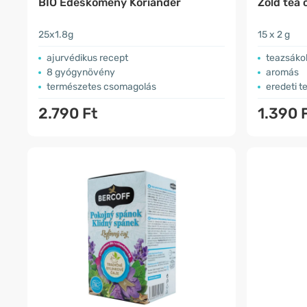
BIO Édeskömény Koriander
Zöld tea 
25x1.8g
15 x 2 g
ajurvédikus recept
teazsáko
8 gyógynövény
aromás
természetes csomagolás
eredeti t
2.790 Ft
1.390 