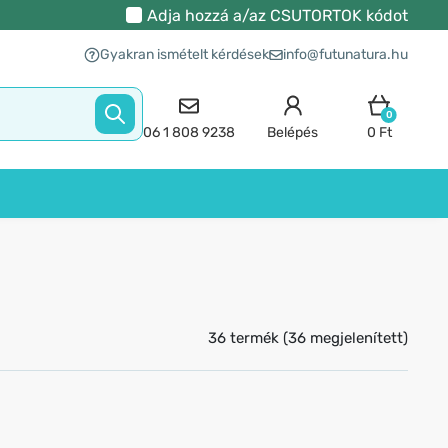
Adja hozzá a/az
CSUTORTOK
kódot
Gyakran ismételt kérdések
info@futunatura.hu
0
06 1 808 9238
Belépés
0 Ft
36 termék (36 megjelenített)