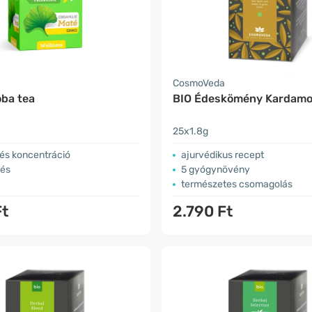
CosmoVeda
oba tea
BIO Édeskömény Kardamo
25x1.8g
és koncentráció
ajurvédikus recept
gés
5 gyógynövény
természetes csomagolás
Ft
2.790 Ft