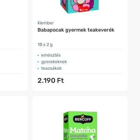
Klember
Babapocak gyermek teakeverék
18 x 2 g
emésztés
gyerekeknek
teazsákok
2.190 Ft