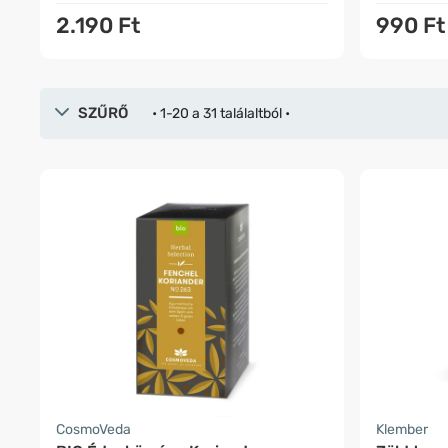
2.190 Ft
990 Ft
SZŰRŐ
• 1-20 a 31 találaltból •
CosmoVeda
Klember