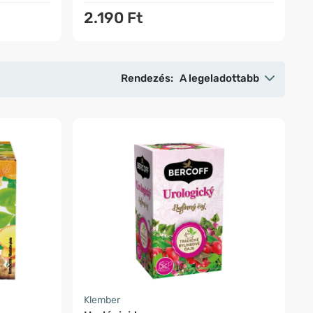
2.190 Ft
Rendezés:
A legeladottabb
Klember