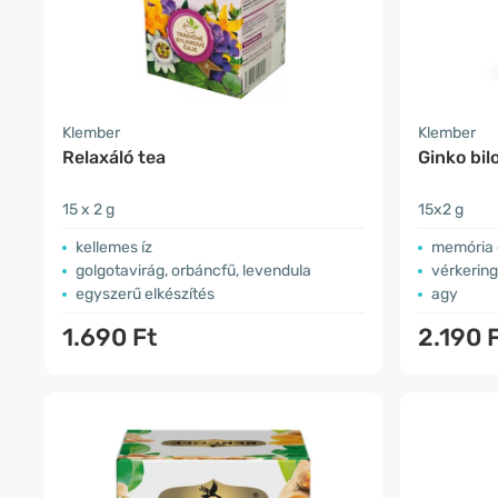
Klember
Klember
Relaxáló tea
Ginko bil
15 x 2 g
15x2 g
kellemes íz
memória 
golgotavirág, orbáncfű, levendula
vérkerin
egyszerű elkészítés
agy
1.690 Ft
2.190 