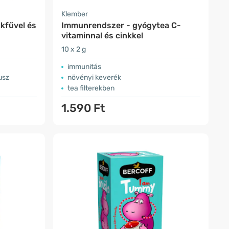
Klember
kfűvel és
Immunrendszer - gyógytea C-
vitaminnal és cinkkel
10 x 2 g
immunitás
usz
növényi keverék
tea filterekben
1.590 Ft