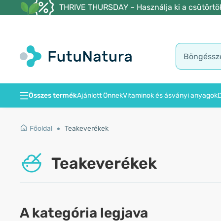
THRIVE THURSDAY – Használja ki a csütörtöki
Összes termék
Ajánlott Önnek
Vitaminok és ásványi anyagok
D
Főoldal
Teakeverékek
Teakeverékek
A kategória legjava