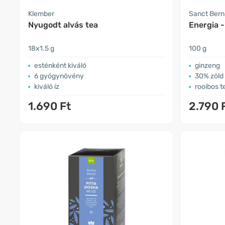
Klember
Sanct Ber
Nyugodt alvás tea
Energia -
18x1.5 g
100 g
esténként kiváló
ginzeng
6 gyógynövény
30% zöld
kiváló íz
rooibos t
1.690 Ft
2.790 