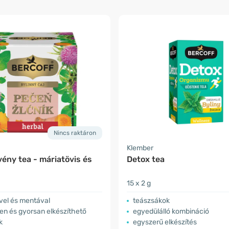
Nincs raktáron
Klember
ény tea - máriatövis és
Detox tea
15 x 2 g
vel és mentával
teászsákok
en és gyorsan elkészíthető
egyedülálló kombináció
k
egyszerű elkészítés