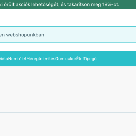
 őrült akciók lehetőségét, és takarítson meg 18%-ot.
iéta
Nemi élet
Méregtelenítés
Gumicukor
Étel
Tipegő