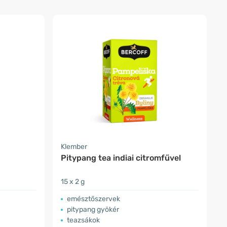
Klember
Pitypang tea indiai citromfűvel
15 x 2 g
emésztőszervek
pitypang gyökér
teazsákok