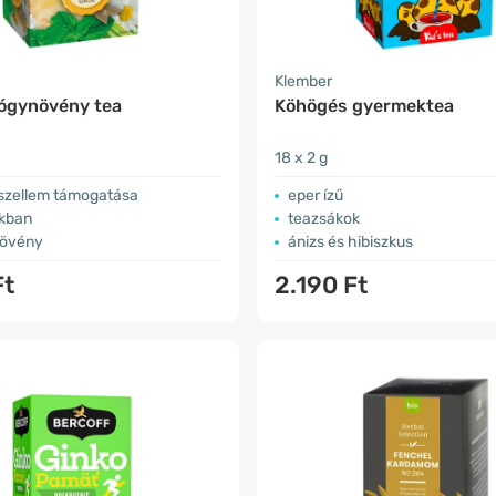
Klember
yógynövény tea
Köhögés gyermektea
18 x 2 g
 szellem támogatása
eper ízű
kban
teazsákok
növény
ánizs és hibiszkus
Ft
2.190 Ft