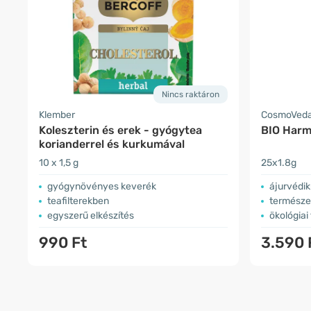
Nincs raktáron
Klember
CosmoVed
Koleszterin és erek - gyógytea
BIO Harm
korianderrel és kurkumával
10 x 1,5 g
25x1.8g
gyógynövényes keverék
ájurvédik
teafilterekben
természe
egyszerű elkészítés
ökológiai
990 Ft
3.590 