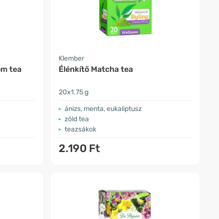
Klember
m tea
Élénkítő Matcha tea
20x1.75 g
ánizs, menta, eukaliptusz
zöld tea
teazsákok
2.190 Ft