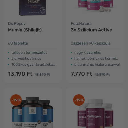
Dr. Popov
FutuNatura
Mumia (Shilajit)
3x Szilícium Active
60 tabletta
összesen 90 kapszula
teljesen természetes
nagy kiszerelés
ájurvédikus kincs
hajnak, bőrnek és körmöknek
100%-os gyanta adalékanyagok nélkül
biotinnal és hialuronsavval
13.190 Ft
7.770 Ft
13.890 Ft
12.870 Ft
-19%
-19%