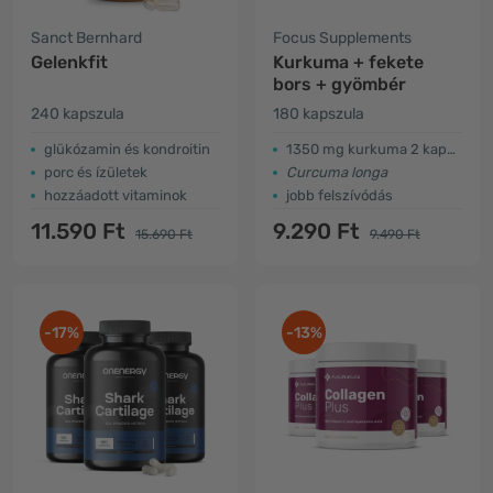
Sanct Bernhard
Focus Supplements
Gelenkfit
Kurkuma + fekete
bors + gyömbér
240 kapszula
180 kapszula
glükózamin és kondroitin
1350 mg kurkuma 2 kapszulánként
porc és ízületek
Curcuma longa
hozzáadott vitaminok
jobb felszívódás
11.590 Ft
9.290 Ft
15.690 Ft
9.490 Ft
-17%
-13%