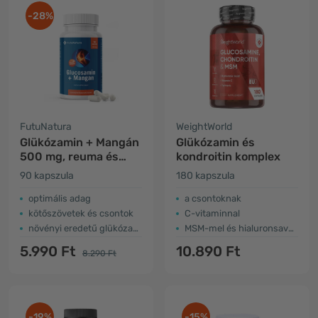
-28%
FutuNatura
WeightWorld
Glükózamin + Mangán
Glükózamin és
500 mg, reuma és
kondroitin komplex
ízületi gyulladás
90 kapszula
180 kapszula
optimális adag
a csontoknak
kötőszövetek és csontok
C-vitaminnal
növényi eredetű glükózamin
MSM-mel és hialuronsavval
5.990 Ft
10.890 Ft
8.290 Ft
-19%
-15%