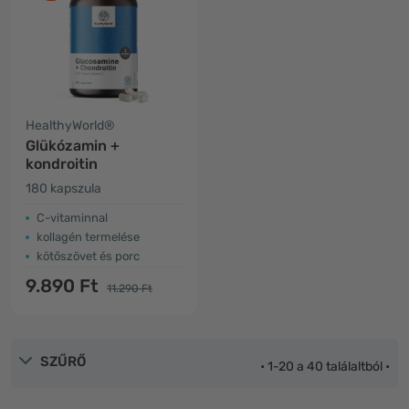
HealthyWorld®
Glükózamin +
kondroitin
180 kapszula
C-vitaminnal
kollagén termelése
kötőszövet és porc
9.890 Ft
11.290 Ft
SZŰRŐ
• 1-20 a 40 találaltból •