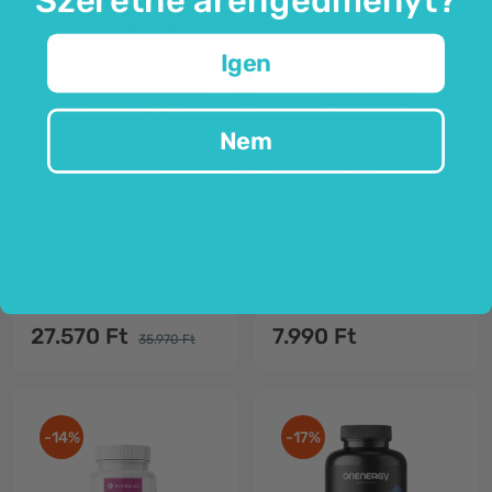
Igen
Nem
Purely Nutrition
Genius Nutrition
3x Glükozamin,
Kollagén-X5
kondroitin, MSM és
hialuronsav
összesen 360 kapszula
60 kapszula
ízületek, kötőszövet és porc
hialuronsavval és C-vitaminnal
az összetevők optimális aránya
bőr, köröm, haj
idősek és sportolók számára
gyors felszívódás
27.570 Ft
7.990 Ft
35.970 Ft
-14%
-17%