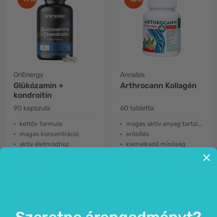
OnEnergy
Annabis
Glükózamin +
Arthrocann Kollagén
kondroitin
90 kapszula
60 tabletta
kettős formula
magas aktív anyag tartalom
magas koncentráció
erősítés
aktív életmódhoz
kiemelkedő minőség
4.990 Ft
13.290 Ft
6.190 Ft
15.690 Ft
-23%
Szeretne árengedményt?