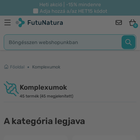
Heti akció | -15% mindenre
Adja hozzá a/az
HET15
kódot
0
Főoldal
Komplexumok
Komplexumok
45 termék (45 megjelenített)
A kategória legjava