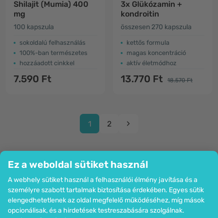
Shilajit (Mumia) 400
3x Glükózamin +
mg
kondroitin
100 kapszula
összesen 270 kapszula
sokoldalú felhasználás
kettős formula
100%-ban természetes
magas koncentráció
hozzáadott cinkkel
aktív életmódhoz
7.590 Ft
13.770 Ft
18.570 Ft
1
2
Ez a weboldal sütiket használ
A webhely sütiket használ a felhasználói élmény javítása és a
Cég
személyre szabott tartalmak biztosítása érdekében. Egyes sütik
Információk
elengedhetetlenek az oldal megfelelő működéséhez, míg mások
Csatlakozzon hozzánk
opcionálisak, és a hirdetések testreszabására szolgálnak.
Segítség és megrendelések