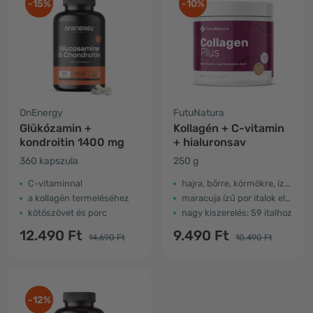
-15%
-10%
OnEnergy
FutuNatura
Glükózamin +
Kollagén + C-vitamin
kondroitin 1400 mg
+ hialuronsav
360 kapszula
250 g
C-vitaminnal
hajra, bőrre, körmökre, ízületekre...
a kollagén termeléséhez
maracuja ízű por italok elkészítéséhez
kötőszövet és porc
nagy kiszerelés: 59 italhoz
12.490 Ft
9.490 Ft
14.690 Ft
10.490 Ft
-12%