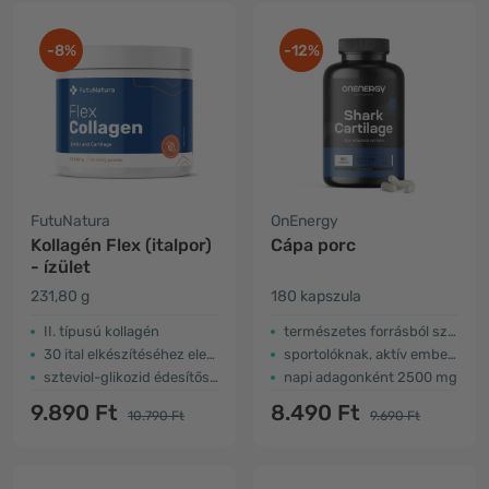
-8%
-12%
FutuNatura
OnEnergy
Kollagén Flex (italpor)
Cápa porc
- ízület
231,80 g
180 kapszula
II. típusú kollagén
természetes forrásból származó
30 ital elkészítéséhez elegendő por
sportolóknak, aktív embereknek, idősebbeknek ...
szteviol-glikozid édesítőszerrel
napi adagonként 2500 mg
9.890 Ft
8.490 Ft
10.790 Ft
9.690 Ft