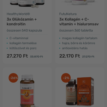
HealthyWorld®
FutuNatura
3x Glükózamin +
3x Kollagén + C-
kondroitin
vitamin + hialuronsav
összesen 540 kapszula
összesen 360 tabletta
C-vitaminnal
magas kollagén tartalom
kollagén termelése
hajra, bőrre és körömre
kötőszövet és porc
antioxidáns hatás
27.270 Ft
22.170 Ft
33.870 Ft
27.270 Ft
-26%
-2%