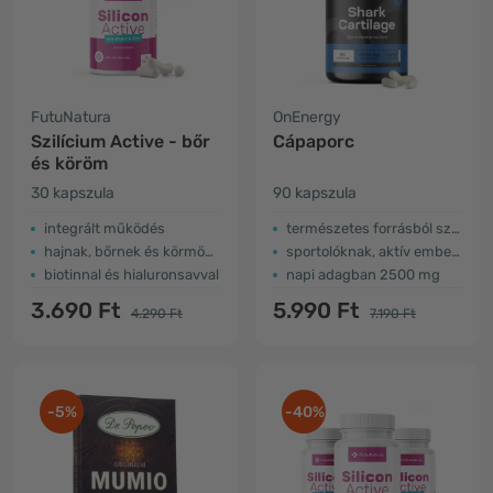
FutuNatura
OnEnergy
Szilícium Active - bőr
Cápaporc
és köröm
30 kapszula
90 kapszula
integrált működés
természetes forrásból származó
hajnak, bőrnek és körmöknek
sportolóknak, aktív embereknek, időseknek ...
biotinnal és hialuronsavval
napi adagban 2500 mg
3.690 Ft
5.990 Ft
4.290 Ft
7.190 Ft
-5%
-40%