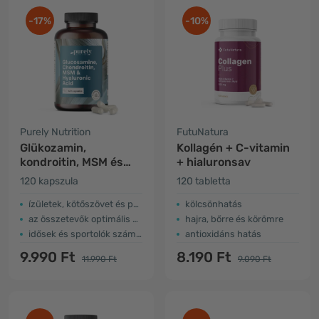
-17%
-10%
Purely Nutrition
FutuNatura
Glükozamin,
Kollagén + C-vitamin
kondroitin, MSM és
+ hialuronsav
hialuronsav
120 kapszula
120 tabletta
ízületek, kötőszövet és porc
kölcsönhatás
az összetevők optimális aránya
hajra, bőrre és körömre
idősek és sportolók számára
antioxidáns hatás
9.990 Ft
8.190 Ft
11.990 Ft
9.090 Ft