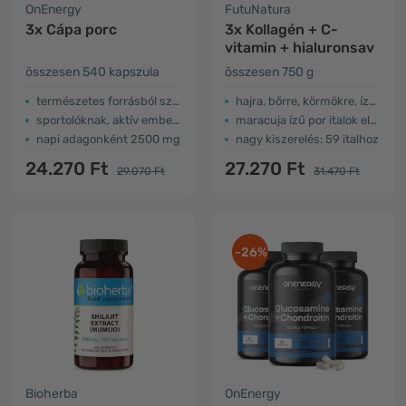
OnEnergy
FutuNatura
3x Cápa porc
3x Kollagén + C-
vitamin + hialuronsav
összesen 540 kapszula
összesen 750 g
természetes forrásból származó
hajra, bőrre, körmökre, ízületekre...
sportolóknak, aktív embereknek, idősebbeknek ...
maracuja ízű por italok elkészítéséhez
napi adagonként 2500 mg
nagy kiszerelés: 59 italhoz
24.270 Ft
27.270 Ft
29.070 Ft
31.470 Ft
-26%
Bioherba
OnEnergy