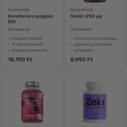
CosmoVeda
WeightWorld
Kanchanara guggulu
Szelén 200 µg
BIO
80 kapszula
365 tabletta
integrált működés
immunrendszer támogatása
10 növényi kivonat
pajzsmirigy működése
ökológiai termelésből
antioxidáns
18.190 Ft
8.990 Ft