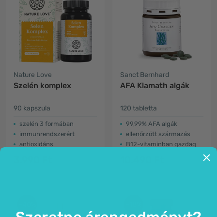
Nature Love
Sanct Bernhard
Szelén komplex
AFA Klamath algák
90 kapszula
120 tabletta
szelén 3 formában
99,99% AFA algák
immunrendszerért
ellenőrzött származás
antioxidáns
B12-vitaminban gazdag
3.990 Ft
10.490 Ft
-40%
-18%
Szeretne árengedményt?