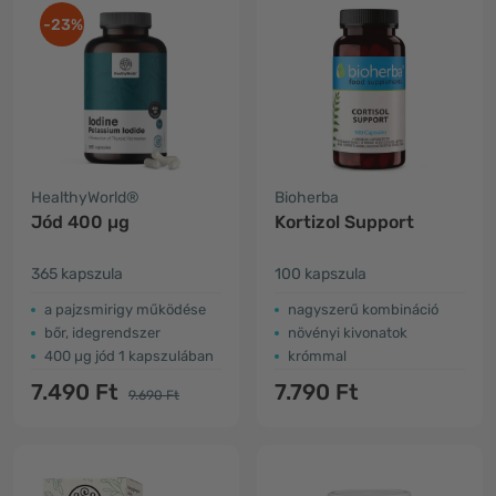
-23%
HealthyWorld®
Bioherba
Jód 400 µg
Kortizol Support
365 kapszula
100 kapszula
a pajzsmirigy működése
nagyszerű kombináció
bőr, idegrendszer
növényi kivonatok
400 µg jód 1 kapszulában
krómmal
7.490 Ft
7.790 Ft
9.690 Ft