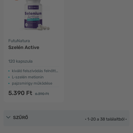
FutuNatura
Szelén Active
120 kapszula
kiváló felszívódás felnőtteknek
L-szelén metionin
pajzsmirigy működése
5.390 Ft
6.390 Ft
SZŰRŐ
• 1-20 a 38 találaltból •