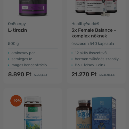
OnEnergy
HealthyWorld®
L-tirozin
3x Female Balance –
komplex nőknek
500 g
összesen 540 kapszula
aminosav por
12 aktív összetevő
semleges íz
hormonműködés szabályozása
magas koncentráció
B6 + folsav + cink
8.890 Ft
21.270 Ft
9.790 Ft
29.070 Ft
-19%