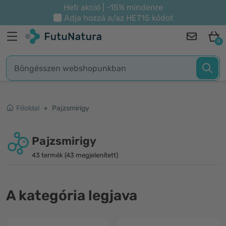
Heti akció | -15% mindenre
Adja hozzá a/az
HET15
kódot
0
Főoldal
Pajzsmirigy
Pajzsmirigy
43 termék (43 megjelenített)
A kategória legjava