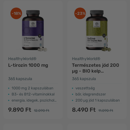
-18%
-23%
HealthyWorld®
HealthyWorld®
L-tirozin 1000 mg
Természetes jód 200
µg - BIO kelp
moszatból
365 kapszula
365 kapszula
1000 mg 2 kapszulában
veszettség
B3- és B12-vitaminokkal
bőr, idegrendszer
energia, idegek, pszichológiai működés
200 µg jód 1 kapszulában
9.890 Ft
8.490 Ft
12.090 Ft
11.090 Ft