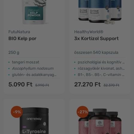
FutuNatura
HealthyWorld®
BIO Kelp por
3x Kortizol Support
250 g
összesen 540 kapszula
tengeri moszat
pszichológiai és kognitív működés
Ascophyllum nodosum
rózsagyökér kivonat, ashwagandha
glutén- és adalékanyagmentes
B1-, B5-, B5-, C-vitamin és cink
5.090 Ft
27.270 Ft
5.990 Ft
32.370 Ft
-9%
-27%