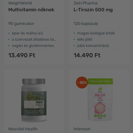
WeightWorld
Zein Pharma
Multivitamin nőknek
L-Tirozin 500 mg
90 gumicukor
120 kapszula
eper és málna ízű
magas biológiai érték
a szervezet általános támogatása
lelki jólét
vegán és gluténmentes
jobb koncentráció
13.490 Ft
14.490 Ft
-18%
Neovital Health
Intenson