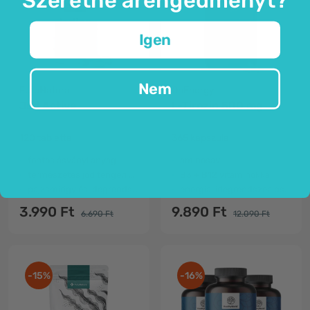
Igen
Nem
FutuNatura
OnEnergy
Jód Active
L-Tirozin 500 mg
120 tabletta
365 kapszula
fontos ásványi anyag
aminosav
természetes jód tengeri moszatból
B3 + B12 vitaminokkal
pajzsmirigy és idegrendszer
energia, idegrendszer, pszichológiai működés
3.990 Ft
9.890 Ft
6.690 Ft
12.090 Ft
-15%
-16%