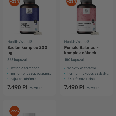
-23%
-23%
HealthyWorld®
HealthyWorld®
Szelén komplex 200
Female Balance –
µg
komplex nőknek
365 kapszula
180 kapszula
szelén 3 formában
12 aktív összetevő
immunrendszer, pajzsmirigy
hormonműködés szabályozása
hajra és körömre
B6 + folsav + cink
7.490 Ft
7.490 Ft
9.690 Ft
9.690 Ft
-16%