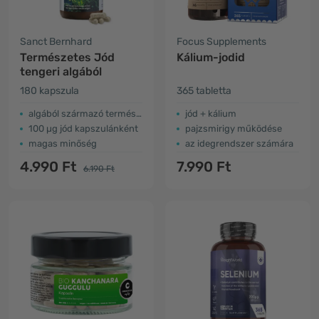
Sanct Bernhard
Focus Supplements
Természetes Jód
Kálium-jodid
tengeri algából
180 kapszula
365 tabletta
algából származó természetes jód
jód + kálium
100 µg jód kapszulánként
pajzsmirigy működése
magas minőség
az idegrendszer számára
4.990 Ft
7.990 Ft
6.190 Ft