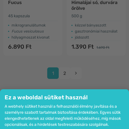
Fucus
Himalájai só, durvára
őrölve
45 kapszula
500 g
mikrogranulátumok
kézzel bányaszott
Fucus vesiculosus
gasztronómiai használat
hólyagmoszat kivonat
jódozott
6.890 Ft
1.390 Ft
1.690 Ft
1
2
Ez a weboldal sütiket használ
A webhely sütiket használ a felhasználói élmény javítása és a
Cég
személyre szabott tartalmak biztosítása érdekében. Egyes sütik
Információk
elengedhetetlenek az oldal megfelelő működéséhez, míg mások
Csatlakozzon hozzánk
opcionálisak, és a hirdetések testreszabására szolgálnak.
Segítség és megrendelések