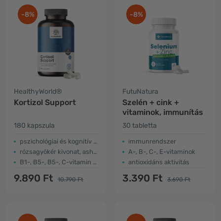
-8%
-8%
HealthyWorld®
FutuNatura
Kortizol Support
Szelén + cink +
vitaminok, immunítás
180 kapszula
30 tabletta
pszichológiai és kognitív működés
immunrendszer
rózsagyökér kivonat, ashwagandha
A-, B-, C-, E-vitaminok
B1-, B5-, B5-, C-vitamin és cink
antioxidáns aktivitás
9.890 Ft
3.390 Ft
10.790 Ft
3.690 Ft