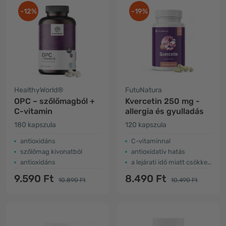
-12%
-19%
HealthyWorld®
FutuNatura
OPC – szőlőmagból +
Kvercetin 250 mg -
C-vitamin
allergia és gyulladás
180 kapszula
120 kapszula
antioxidáns
C-vitaminnal
szőlőmag kivonatból
antioxidatív hatás
antioxidáns
a lejárati idő miatt csökkent az ár
9.590 Ft
8.490 Ft
10.890 Ft
10.490 Ft