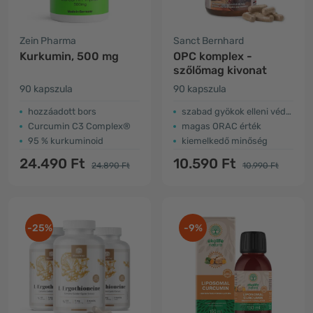
Zein Pharma
Sanct Bernhard
Kurkumin, 500 mg
OPC komplex -
szőlőmag kivonat
90 kapszula
90 kapszula
hozzáadott bors
szabad gyökok elleni védelem
Curcumin C3 Complex®
magas ORAC érték
95 % kurkuminoid
kiemelkedő minőség
24.490 Ft
10.590 Ft
24.890 Ft
10.990 Ft
-25%
-9%