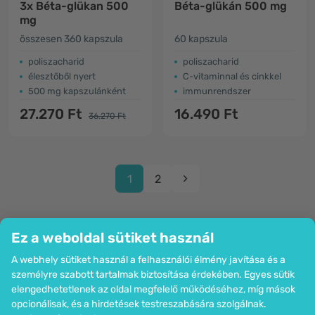
3x Béta-glükan 500
Béta-glükán 500 mg
mg
összesen 360 kapszula
60 kapszula
poliszacharid
poliszacharid
élesztőből nyert
C-vitaminnal és cinkkel
500 mg kapszulánként
immunrendszer
27.270 Ft
16.490 Ft
36.270 Ft
1
2
Ez a weboldal sütiket használ
A webhely sütiket használ a felhasználói élmény javítása és a
Cég
személyre szabott tartalmak biztosítása érdekében. Egyes sütik
Információk
elengedhetetlenek az oldal megfelelő működéséhez, míg mások
Csatlakozzon hozzánk
opcionálisak, és a hirdetések testreszabására szolgálnak.
Segítség és megrendelések