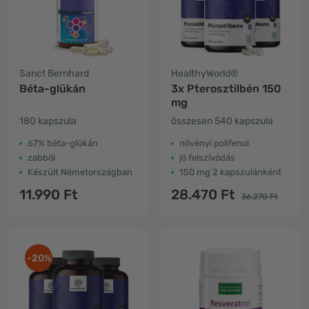
Sanct Bernhard
HealthyWorld®
Béta-glükán
3x Pterosztilbén 150
mg
180 kapszula
összesen 540 kapszula
67% béta-glükán
növényi polifenol
zabból
jó felszívódás
Készült Németországban
150 mg 2 kapszulánként
11.990 Ft
28.470 Ft
36.270 Ft
-20%