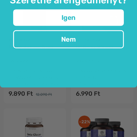
Igen
Nem
MycoWay®
Nature Love
L-Ergotionein 5 mg
OPC - szőlőmag
120 kapszula
90 kapszula
természetes aminosav
magas OPC koncentráció
hozzáadott csiperkegomba
antioxidáns
gazdag béta-glükánokban
100 % vegán
9.890 Ft
6.990 Ft
12.090 Ft
-22%