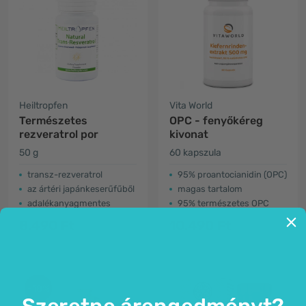
Heiltropfen
Vita World
Természetes
OPC - fenyőkéreg
rezveratrol por
kivonat
50 g
60 kapszula
transz-rezveratrol
95% proantocianidin (OPC)
az ártéri japánkeserűfűből
magas tartalom
adalékanyagmentes
95% természetes OPC
8.490 Ft
10.490 Ft
-18%
Szeretne árengedményt?