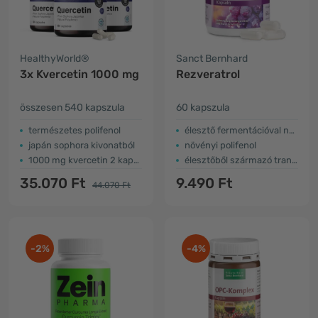
HealthyWorld®
Sanct Bernhard
3x Kvercetin 1000 mg
Rezveratrol
összesen 540 kapszula
60 kapszula
természetes polifenol
élesztő fermentációval nyerik
japán sophora kivonatból
növényi polifenol
1000 mg kvercetin 2 kapszulában
élesztőből származó transz-rezveratrol
35.070 Ft
9.490 Ft
44.070 Ft
-2%
-4%