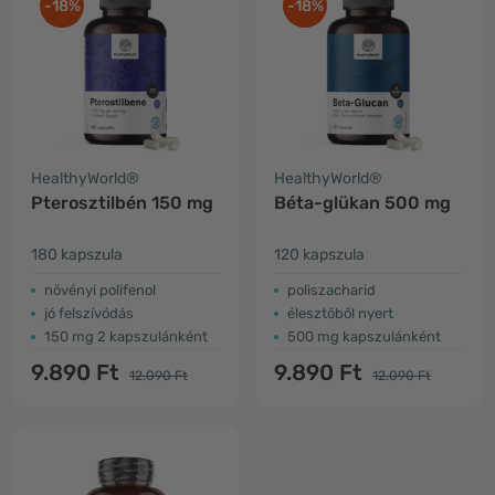
-18%
-18%
HealthyWorld®
HealthyWorld®
Pterosztilbén 150 mg
Béta-glükan 500 mg
180 kapszula
120 kapszula
növényi polifenol
poliszacharid
jó felszívódás
élesztőből nyert
150 mg 2 kapszulánként
500 mg kapszulánként
9.890 Ft
9.890 Ft
12.090 Ft
12.090 Ft