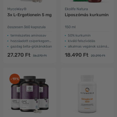
MycoWay®
Ekolife Natura
3x L-Ergotionein 5 mg
Liposzómás kurkumin
összesen 360 kapszula
150 ml
természetes aminosav
50% kurkumin
hozzáadott csiperkegomba
kiváló felszívódás
gazdag béta-glükánokban
alkalmas vegánok számára
27.270 Ft
18.490 Ft
36.270 Ft
20.290 Ft
-19%