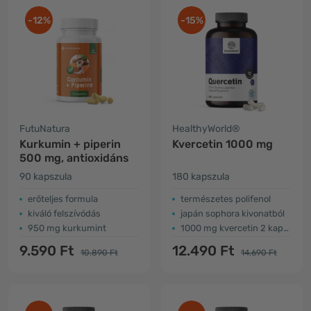
-12%
-15%
FutuNatura
HealthyWorld®
Kurkumin + piperin
Kvercetin 1000 mg
500 mg, antioxidáns
90 kapszula
180 kapszula
erőteljes formula
természetes polifenol
kiváló felszívódás
japán sophora kivonatból
950 mg kurkumint
1000 mg kvercetin 2 kapszulában
9.590 Ft
12.490 Ft
10.890 Ft
14.690 Ft