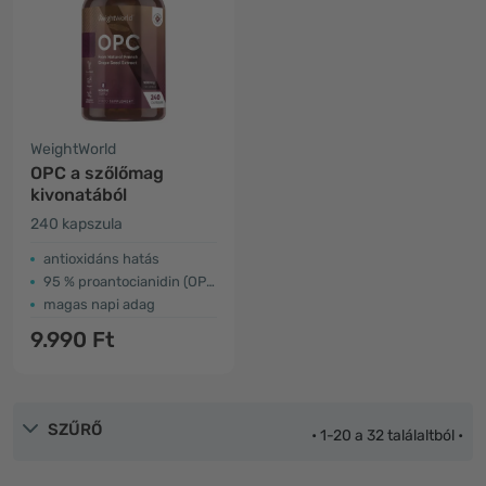
WeightWorld
OPC a szőlőmag
kivonatából
240 kapszula
antioxidáns hatás
95 % proantocianidin (OPC)
magas napi adag
9.990 Ft
SZŰRŐ
• 1-20 a 32 találaltból •