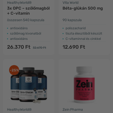
HealthyWorld®
Vita World
3x OPC – szőlőmagból
Béta-glükán 500 mg
+ C-vitamin
összesen 540 kapszula
90 kapszula
antioxidáns
poliszacharid
szőlőmag kivonatból
tiszta élesztőből készült
antioxidáns
C-vitaminnal és cinkkel
26.370 Ft
12.690 Ft
32.670 Ft
-25%
HealthyWorld®
Zein Pharma