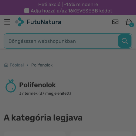
Heti akció | -16% mindenre
Adja hozzá a/az
16KEVESEBB
kódot
0
Főoldal
Polifenolok
Polifenolok
37 termék (37 megjelenített)
A kategória legjava