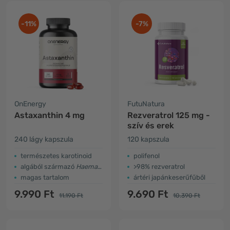
-11%
-7%
OnEnergy
FutuNatura
Astaxanthin 4 mg
Rezveratrol 125 mg -
szív és erek
240 lágy kapszula
120 kapszula
természetes karotinoid
polifenol
algából származó
Haematococcus pluvialis
>98% rezveratrol
magas tartalom
ártéri japánkeserűfűből
9.990 Ft
9.690 Ft
11.190 Ft
10.390 Ft