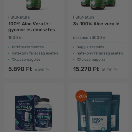
FutuNatura
FutuNatura
100% Aloe Vera lé -
3x 100% Aloe vera lé
gyomor és emésztés
1000 ml
összesen 3000 ml
tartítószermentes
nagy kiszerelés
hatékony fáradság esetén
hatékony fáradság esetén
XXL csomagolás
XXL csomagolás
5.890 Ft
15.270 Ft
6.090 Ft
18.270 Ft
-20%