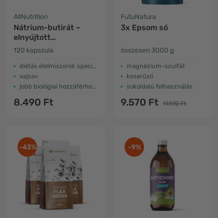
AllNutrition
FutuNatura
Nátrium-butirát –
3x Epsom só
elnyújtott
felszabadulású
120 kapszula
összesen 3000 g
diétás élelmiszerek speciális egészségügyi célokra
magnézium-szulfát
vajsav
keserűsó
jobb biológiai hozzáférhetőség
sokoldalú felhasználás
8.490 Ft
9.570 Ft
11.970 Ft
-43%
-9%