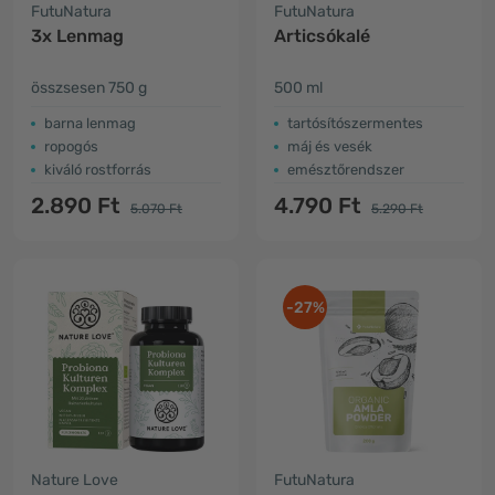
FutuNatura
FutuNatura
3x Lenmag
Articsókalé
összsesen 750 g
500 ml
barna lenmag
tartósítószermentes
ropogós
máj és vesék
kiváló rostforrás
emésztőrendszer
2.890 Ft
4.790 Ft
5.070 Ft
5.290 Ft
-27%
Nature Love
FutuNatura