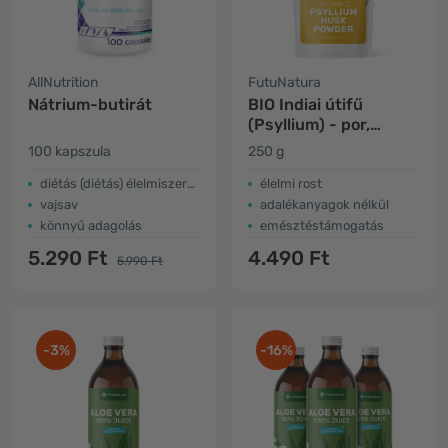
AllNutrition
FutuNatura
Nátrium-butirát
BIO Indiai útifű
(Psyllium) - por,
székrekedés
100 kapszula
250 g
diétás (diétás) élelmiszerek speciális egészségügyi célokra
élelmi rost
vajsav
adalékanyagok nélkül
könnyű adagolás
emésztéstámogatás
5.290 Ft
4.490 Ft
5.990 Ft
-3%
-16%