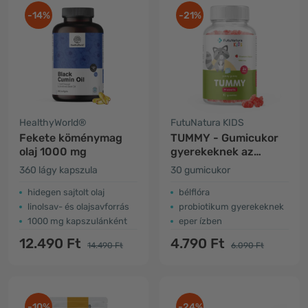
-14%
-21%
HealthyWorld®
FutuNatura KIDS
Fekete köménymag
TUMMY - Gumicukor
olaj 1000 mg
gyerekeknek az
emésztés számára
360 lágy kapszula
30 gumicukor
hidegen sajtolt olaj
bélflóra
linolsav- és olajsavforrás
probiotikum gyerekeknek
1000 mg kapszulánként
eper ízben
12.490 Ft
4.790 Ft
14.490 Ft
6.090 Ft
-10%
-24%