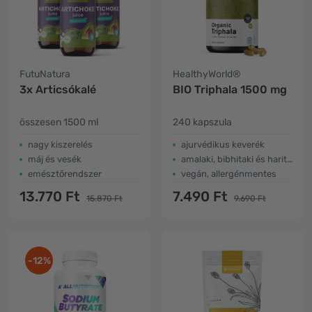
FutuNatura
HealthyWorld®
3x Articsókalé
BIO Triphala 1500 mg
összesen 1500 ml
240 kapszula
nagy kiszerelés
ajurvédikus keverék
máj és vesék
amalaki, bibhitaki és haritaki
emésztőrendszer
vegán, allergénmentes
13.770 Ft
7.490 Ft
15.870 Ft
9.690 Ft
-12%