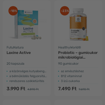
-18%
-23%
FutuNatura
HealthyWorld®
Laxine Active
Probiotic – gumicukor
mikrobiológiai
tenyészetekkel
20 kapszula
90 gumicukor
a közönséges kutyabenge jótékony hatásai
az emésztéshez
a bélműködés felgyorsítása
B12 vitaminnal
rendszeres székletürítés
3 ízű cukorka
3.990 Ft
7.490 Ft
4.890 Ft
9.690 Ft