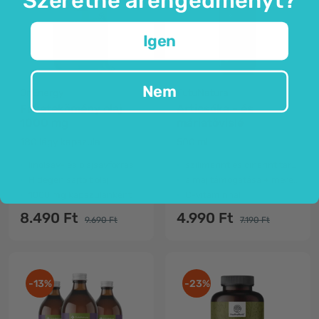
Igen
Nem
OnEnergy
FutuNatura
Feketekömény olaj
Articsóka - és
1000 mg
máriatövislé
180 lágy kapszula
500 ml
linolsav- és olajsavforrás
szilimarint és cinarint tartalmaz
Hidegen sajtolt olaj
a máj támogatása + méregtelenítés
1000 mg kapszulánként
C-vitaminnal
8.490 Ft
4.990 Ft
9.690 Ft
7.190 Ft
-13%
-23%