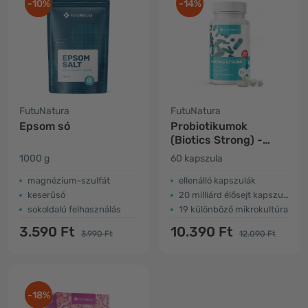
-10%
-14%
FutuNatura
FutuNatura
Epsom só
Probiotikumok
(Biotics Strong) -
emésztőrendszer
1000 g
60 kapszula
magnézium-szulfát
ellenálló kapszulák
keserűsó
20 milliárd élősejt kapszulánként
sokoldalú felhasználás
19 különböző mikrokultúra
3.590 Ft
10.390 Ft
3.990 Ft
12.090 Ft
-18%