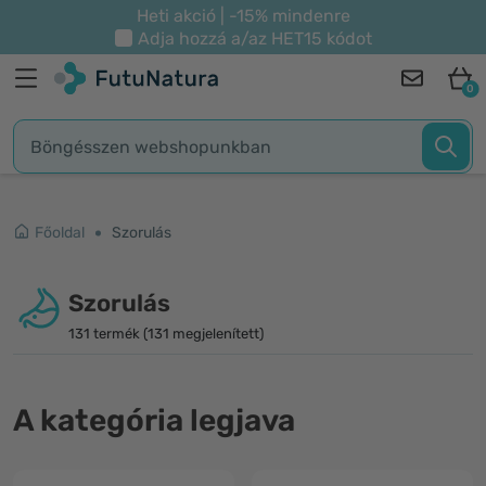
Heti akció | -15% mindenre
Adja hozzá a/az
HET15
kódot
0
Főoldal
Szorulás
Szorulás
131 termék (131 megjelenített)
A kategória legjava