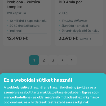
Probiona - kultúra
BIO Amla por
komplex
120 kapszula
200 g
10 milliárd 1 kapszulánként
Emblica Officinalis
20 különböző kultúra
ájurvéda – amalaki
inulinnal
étrend-kiegészítő és hajápoló
12.490 Ft
3.590 Ft
4.890 Ft
1
2
3
Ez a weboldal sütiket használ
A webhely sütiket használ a felhasználói élmény javítása és a
Cég
személyre szabott tartalmak biztosítása érdekében. Egyes sütik
Információk
elengedhetetlenek az oldal megfelelő működéséhez, míg mások
Csatlakozzon hozzánk
opcionálisak, és a hirdetések testreszabására szolgálnak.
Segítség és megrendelések