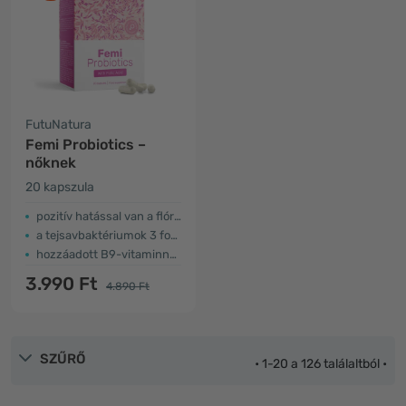
FutuNatura
Femi Probiotics –
nőknek
20 kapszula
pozitív hatással van a flórára
a tejsavbaktériumok 3 formája
hozzáadott B9-vitaminnal – folsavval
3.990 Ft
4.890 Ft
SZŰRŐ
• 1-20 a 126 találaltból •