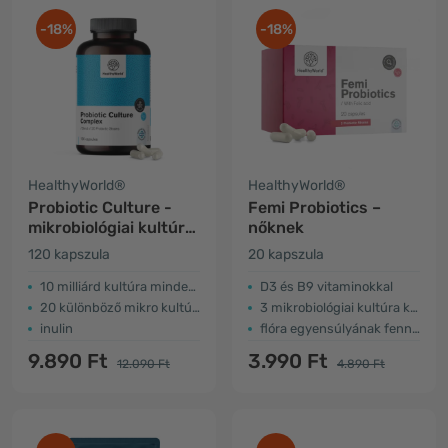
-18%
-18%
HealthyWorld®
HealthyWorld®
Probiotic Culture -
Femi Probiotics –
mikrobiológiai kultúra
nőknek
komplex
120 kapszula
20 kapszula
10 milliárd kultúra minden kapszulában
D3 és B9 vitaminokkal
20 különböző mikro kultúra
3 mikrobiológiai kultúra kolónia
inulin
flóra egyensúlyának fenntartása
9.890 Ft
3.990 Ft
12.090 Ft
4.890 Ft