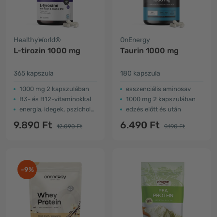
HealthyWorld®
OnEnergy
L-tirozin 1000 mg
Taurin 1000 mg
365 kapszula
180 kapszula
1000 mg 2 kapszulában
esszenciális aminosav
B3- és B12-vitaminokkal
1000 mg 2 kapszulában
energia, idegek, pszichológiai működés
edzés előtt és után
9.890 Ft
6.490 Ft
12.090 Ft
9.190 Ft
-9%