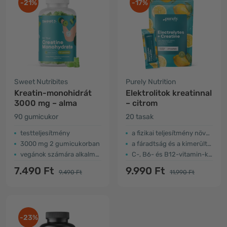
-21%
-17%
Sweet Nutribites
Purely Nutrition
Kreatin-monohidrát
Elektrolitok kreatinnal
3000 mg – alma
– citrom
90 gumicukor
20 tasak
testteljesítmény
a fizikai teljesítmény növelése
3000 mg 2 gumicukorban
a fáradtság és a kimerültség csökkentése
vegánok számára alkalmas
C-, B6- és B12-vitamin-kiegészítés
7.490 Ft
9.990 Ft
9.490 Ft
11.990 Ft
-23%