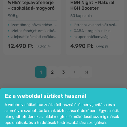
WHEY tejsavófehérje
HGH Night – Natural
- csokoládé-mogyoró
HGH Booster
908 g
60 kapszula
izomtömeg növekedése - magas fehérjetartalom
létrehozva sportolók számára
ízletes fehérjeturmix elkészítésére
GABA + arginin + lizin
a lejárati idő miatt csökkent az ár
szuper hatékonyság
12.490 Ft
4.990 Ft
16.390 Ft
6.990 Ft
1
2
3
Ez a weboldal sütiket használ
A webhely sütiket használ a felhasználói élmény javítása és a
Cég
személyre szabott tartalmak biztosítása érdekében. Egyes sütik
Információk
elengedhetetlenek az oldal megfelelő működéséhez, míg mások
Csatlakozzon hozzánk
opcionálisak, és a hirdetések testreszabására szolgálnak.
Segítség és megrendelések