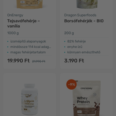
OnEnergy
Dragon Superfoods
Tejsavófehérje –
Borsófehérjék - BIO
vanília
1000 g
200 g
izomépítő alapanyagok
82% fehérje
mindössze 114 kcal adagonként
enyhe ízű
magas fehérjetartalom
könnyen emészthető
19.990 Ft
3.190 Ft
21.990 Ft
-9%