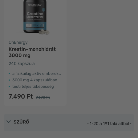
OnEnergy
Kreatin-monohidrát
3000 mg
240 kapszula
a fizikailag aktív emberek számára
3000 mg 4 kapszulában
testi teljesítőképesség
7.490 Ft
9.690 Ft
SZŰRŐ
• 1-20 a 191 találaltból •