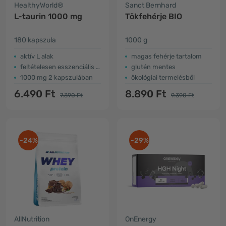
HealthyWorld®
Sanct Bernhard
L-taurin 1000 mg
Tökfehérje BIO
180 kapszula
1000 g
aktív L alak
magas fehérje tartalom
feltételesen esszenciális aminosav
glutén mentes
1000 mg 2 kapszulában
ökológiai termelésből
6.490 Ft
8.890 Ft
7.390 Ft
9.390 Ft
-24%
-29%
AllNutrition
OnEnergy