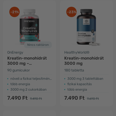
-21%
-23%
Nincs raktáron
OnEnergy
HealthyWorld®
Kreatin-monohidrát
Kreatin-monohidrát
3000 mg –
3000 mg
görögdinnye
90 gumicukor
180 tabletta
növeli a fizikai teljesítményt
3000 mg 3 tablettában
több energia
fizikai kapacitás
3000 mg 2 cukorkában
több energia
7.490 Ft
7.490 Ft
9.490 Ft
9.690 Ft