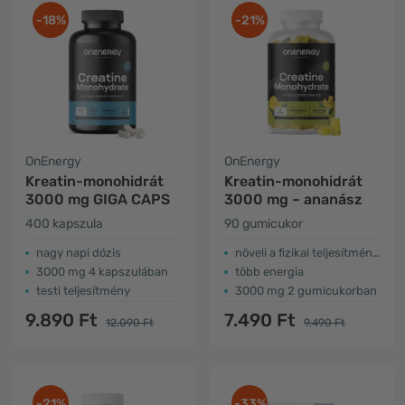
-18%
-21%
OnEnergy
OnEnergy
Kreatin-monohidrát
Kreatin-monohidrát
3000 mg GIGA CAPS
3000 mg – ananász
400 kapszula
90 gumicukor
nagy napi dózis
növeli a fizikai teljesítményt
3000 mg 4 kapszulában
több energia
testi teljesítmény
3000 mg 2 gumicukorban
9.890 Ft
7.490 Ft
12.090 Ft
9.490 Ft
-21%
-33%