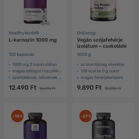
HealthyWorld®
OnEnergy
L-karnozin 1000 mg
Vegán szójafehérje
izolátum – csokoládé
120 kapszula
1000 g
1000 mg 2 kapszulában
az izomtömeg növelése
magas biológiai hozzáférhetőség
105 kcal és 0 g cukor
sportolóknak, időseknek ...
magas fehérjetartalom
12.490 Ft
9.890 Ft
14.690 Ft
12.090 Ft
-18%
-29%