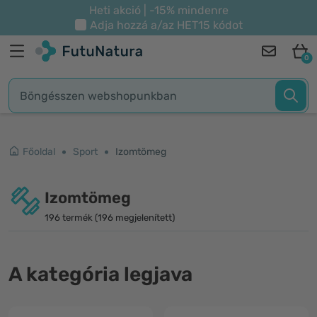
Heti akció | -15% mindenre
Adja hozzá a/az
HET15
kódot
0
Főoldal
Sport
Izomtömeg
Izomtömeg
196 termék (196 megjelenített)
A kategória legjava