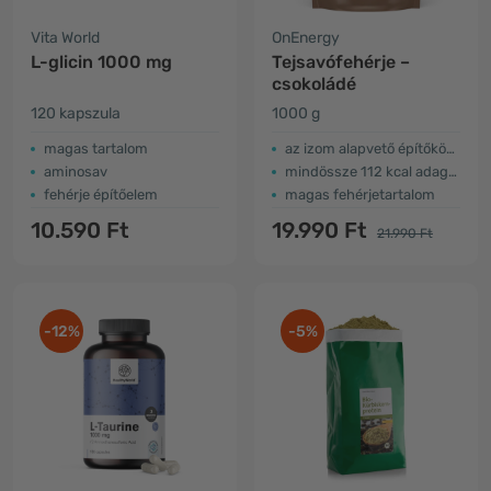
Vita World
OnEnergy
L-glicin 1000 mg
Tejsavófehérje –
csokoládé
120 kapszula
1000 g
magas tartalom
az izom alapvető építőkövei
aminosav
mindössze 112 kcal adagonként
fehérje építőelem
magas fehérjetartalom
10.590 Ft
19.990 Ft
21.990 Ft
-12%
-5%