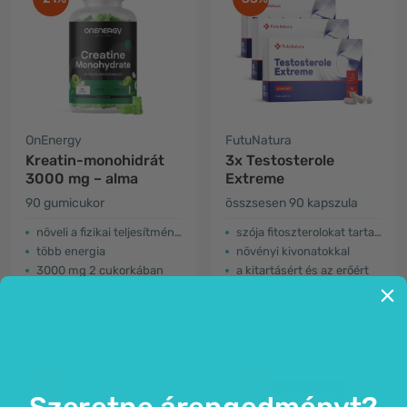
OnEnergy
FutuNatura
Kreatin-monohidrát
3x Testosterole
3000 mg – alma
Extreme
90 gumicukor
összsesen 90 kapszula
növeli a fizikai teljesítményt
szója fitoszterolokat tartalmaz
több energia
növényi kivonatokkal
3000 mg 2 cukorkában
a kitartásért és az erőért
7.490 Ft
7.770 Ft
9.490 Ft
11.670 Ft
-18%
-17%
Szeretne árengedményt?