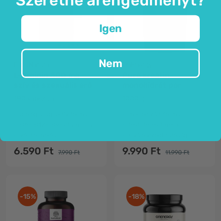
Igen
Nem
FutuNatura
OnEnergy
L-arginin 500 mg -
Pure kreatin-
szív és szexuális erő
monohidrát por
180 kapszula
1000 g
biológiailag aktív forma
mikronizált forma
B6-, B12-, B9-vitaminnal
testi teljesítmény
vér termelés
kiváló vízoldhatóság
6.590 Ft
9.990 Ft
7.990 Ft
11.990 Ft
-15%
-18%