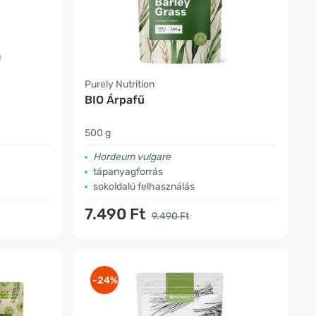
Purely Nutrition
BIO Árpafű
500 g
Hordeum vulgare
tápanyagforrás
sokoldalú felhasználás
7.490 Ft
9.490 Ft
-24%