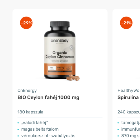
-29%
-21%
OnEnergy
HealthyWo
BIO Ceylon fahéj 1000 mg
Spirulina
180 kapszula
240 kapszu
„valódi fahéj”
támogatja
magas beltartalom
immunfun
vércukorszint-szabályozás
870 mg sp