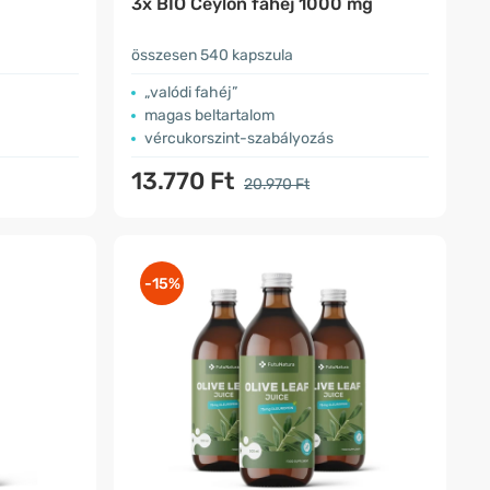
3x BIO Ceylon fahéj 1000 mg
összesen 540 kapszula
„valódi fahéj”
magas beltartalom
vércukorszint-szabályozás
13.770 Ft
20.970 Ft
-15%