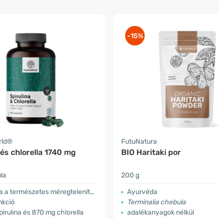
-15%
rld®
FutuNatura
 és chlorella 1740 mg
BIO Haritaki por
la
200 g
 a természetes méregtelenítést
Ayurvéda
kció
Terminalia chebula
irulina és 870 mg chlorella
adalékanyagok nélkül