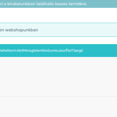
t a kínálatunkban található összes termékre.
iéta
Nemi élet
Méregtelenítés
Gumicukor
Étel
Tipegő