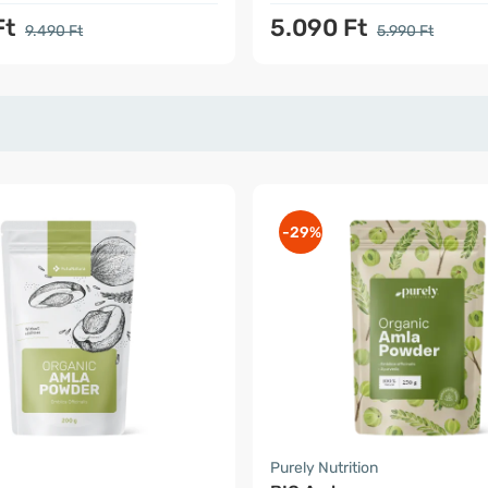
Ft
5.090 Ft
9.490 Ft
5.990 Ft
-29%
a
Purely Nutrition