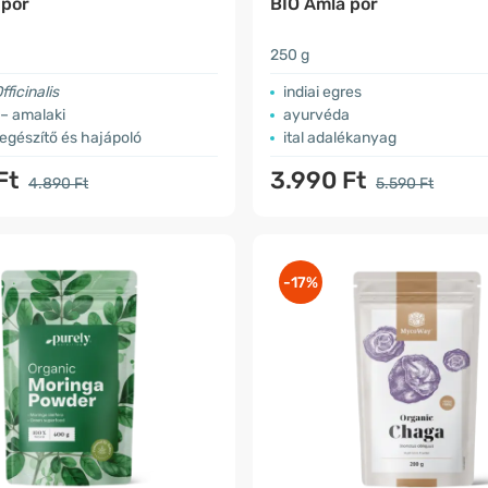
 por
BIO Amla por
250 g
ficinalis
indiai egres
– amalaki
ayurvéda
egészítő és hajápoló
ital adalékanyag
Ft
3.990 Ft
4.890 Ft
5.590 Ft
-17%