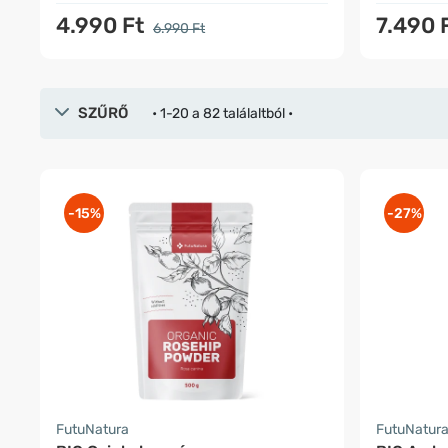
4.990 Ft
7.490 
6.990 Ft
SZŰRŐ
• 1-20 a 82 találaltból •
-15%
-27%
FutuNatura
FutuNatur