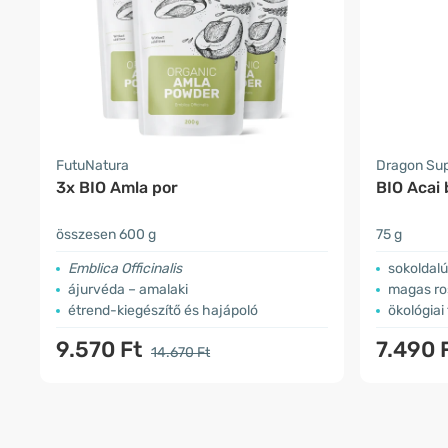
FutuNatura
Dragon Su
3x BIO Amla por
BIO Acai b
összesen 600 g
75 g
Emblica Officinalis
sokoldalú
ájurvéda – amalaki
magas ro
étrend-kiegészítő és hajápoló
ökológiai
9.570 Ft
7.490 
14.670 Ft