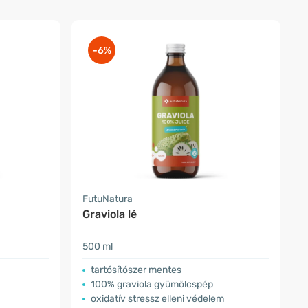
-6%
FutuNatura
Graviola lé
500 ml
tartósítószer mentes
100% graviola gyümölcspép
oxidatív stressz elleni védelem