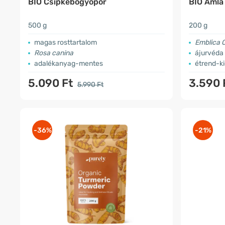
BIO Csipkebogyópor
BIO Amla
500 g
200 g
magas rosttartalom
Emblica Of
Rosa canina
ájurvéda 
adalékanyag-mentes
étrend-ki
5.090 Ft
3.590 
5.990 Ft
-36%
-21%