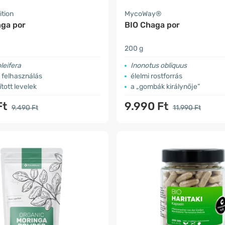
ition
MycoWay®
nga por
BIO Chaga por
200 g
leifera
Inonotus obliquus
 felhasználás
élelmi rostforrás
ított levelek
a „gombák királynője”
Ft
9.990 Ft
9.490 Ft
11.990 Ft