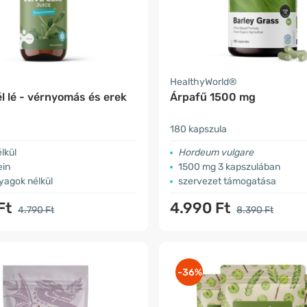
a
HealthyWorld®
él lé - vérnyomás és erek
Árpafű 1500 mg
180 kapszula
lkül
Hordeum vulgare
ein
1500 mg 3 kapszulában
yagok nélkül
szervezet támogatása
Ft
4.990 Ft
4.790 Ft
8.390 Ft
-36%