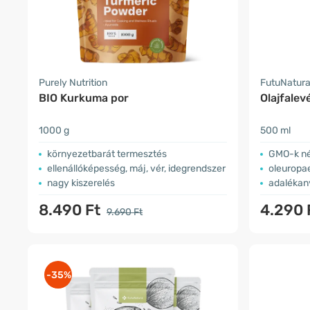
Purely Nutrition
FutuNatur
BIO Kurkuma por
Olajfalev
1000 g
500 ml
környezetbarát termesztés
GMO-k né
ellenállóképesség, máj, vér, idegrendszer
​oleuropa
nagy kiszerelés
adalékan
8.490 Ft
4.290 
9.690 Ft
-35%