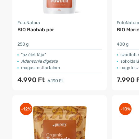
FutuNatura
FutuNatur
BIO Baobab por
BIO Mori
250 g
400 g
"az élet fája"
szárított
Adansonia digitata
sokoldalú
magas rosttartalom
nagy kisz
4.990 Ft
7.990 
6.190 Ft
-12%
-10%