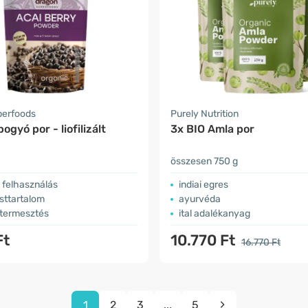
perfoods
Purely Nutrition
ogyó por - liofilizált
3x BIO Amla por
összesen 750 g
 felhasználás
indiai egres
sttartalom
ayurvéda
 termesztés
ital adalékanyag
Ft
10.770 Ft
16.770 Ft
1
2
3
...
5