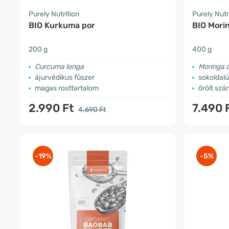
Purely Nutrition
Purely Nutr
BIO Kurkuma por
BIO Mori
200 g
400 g
Curcuma longa
Moringa o
ájurvédikus fűszer
sokoldalú
magas rosttartalom
őrölt szár
2.990 Ft
7.490 
4.690 Ft
-19%
-5%