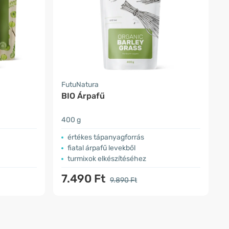
FutuNatura
BIO Árpafű
400 g
értékes tápanyagforrás
fiatal árpafű levekből
turmixok elkészítéséhez
7.490 Ft
9.890 Ft