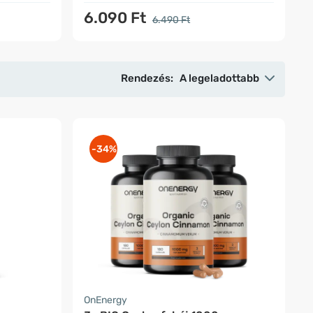
6.090 Ft
6.490 Ft
Rendezés:
A legeladottabb
-34%
OnEnergy