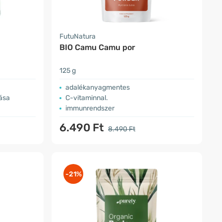
FutuNatura
BIO Camu Camu por
125 g
adalékanyagmentes
ása
C-vitaminnal.
immunrendszer
6.490 Ft
8.490 Ft
-21%