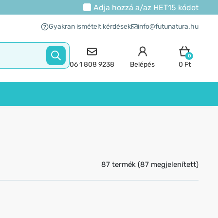
Adja hozzá a/az
HET15
kódot
Gyakran ismételt kérdések
info@futunatura.hu
0
06 1 808 9238
Belépés
0 Ft
87 termék (87 megjelenített)