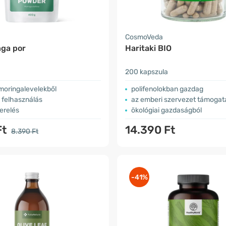
a
CosmoVeda
nga por
Haritaki BIO
200 kapszula
 moringalevelekből
polifenolokban gazdag
 felhasználás
az emberi szervezet támogat
erelés
ökológiai gazdaságból
Ft
14.390 Ft
8.390 Ft
-41%