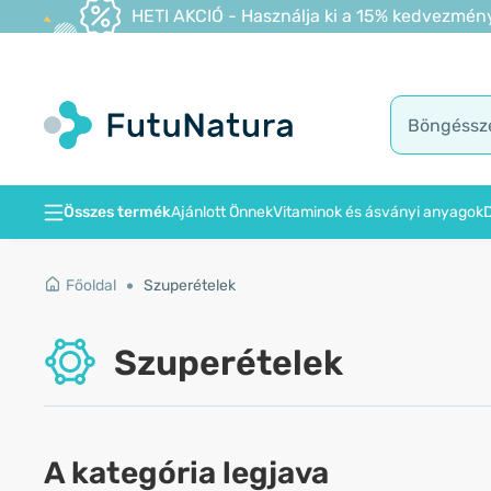
HETI AKCIÓ - Használja ki a 15% kedvezmény
Összes termék
Ajánlott Önnek
Vitaminok és ásványi anyagok
D
Főoldal
Szuperételek
Szuperételek
A kategória legjava