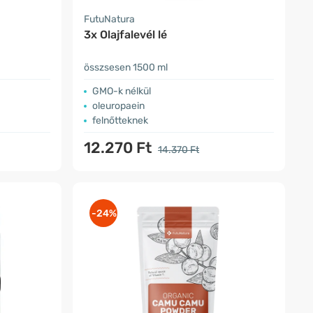
FutuNatura
3x Olajfalevél lé
összsesen 1500 ml
GMO-k nélkül
​oleuropaein
felnőtteknek
12.270 Ft
14.370 Ft
-24%