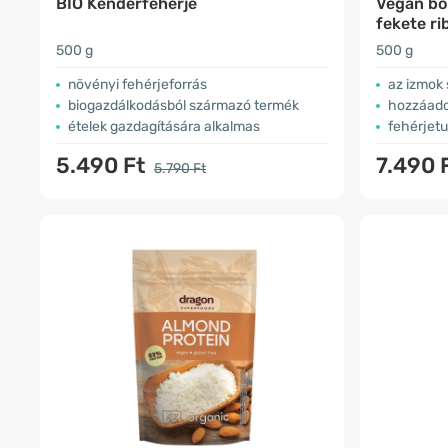
BIO Kenderfehérje
Vegán bor
fekete rib
500 g
500 g
​növényi fehérjeforrás
az izmok
biogazdálkodásból származó termék
hozzáadot
ételek gazdagítására alkalmas
fehérjet
5.490 Ft
7.490 
5.790 Ft