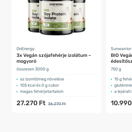
OnEnergy
Sunwarrior
3x Vegán szójafehérje izolátum –
BIO Vegán
mogyoró
édesítősz
összesen 3000 g
750 g
az izomtömeg növelése
15 g fehé
105 kcal és 0 g cukor
gluténmen
magas fehérjetartalom
a lejárati
27.270 Ft
10.990
36.270 Ft