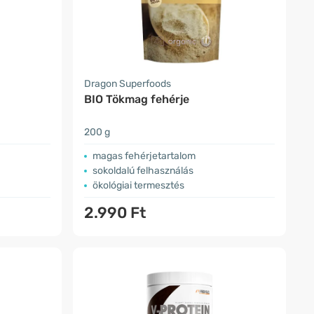
Dragon Superfoods
BIO Tökmag fehérje
200 g
magas fehérjetartalom
sokoldalú felhasználás
ökológiai termesztés
2.990 Ft