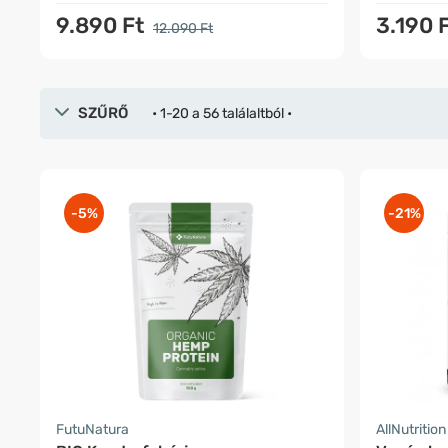
9.890 Ft
3.190 
12.090 Ft
SZŰRŐ
• 1-20 a 56 találaltból •
-5%
-21%
FutuNatura
AllNutrition