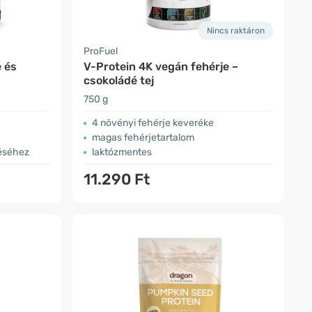
Nincs raktáron
ProFuel
 és
V-Protein 4K vegán fehérje –
csokoládé tej
750 g
4 növényi fehérje keveréke
magas fehérjetartalom
téséhez
laktózmentes
11.290 Ft