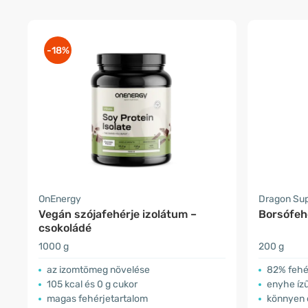
-18%
OnEnergy
Dragon Su
Vegán szójafehérje izolátum –
Borsófehé
csokoládé
1000 g
200 g
az izomtömeg növelése
82% fehé
105 kcal és 0 g cukor
enyhe íz
magas fehérjetartalom
könnyen 