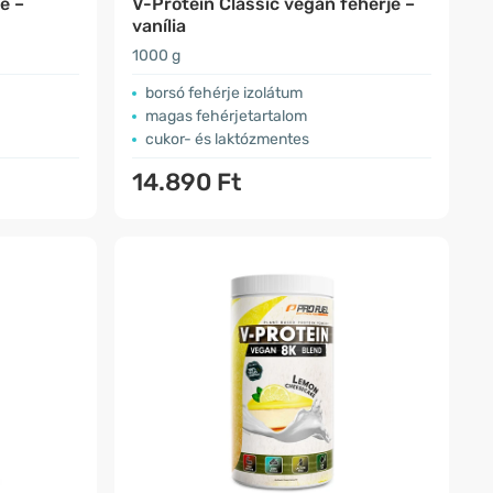
e –
V-Protein Classic vegán fehérje –
vanília
1000 g
borsó fehérje izolátum
magas fehérjetartalom
cukor- és laktózmentes
14.890 Ft