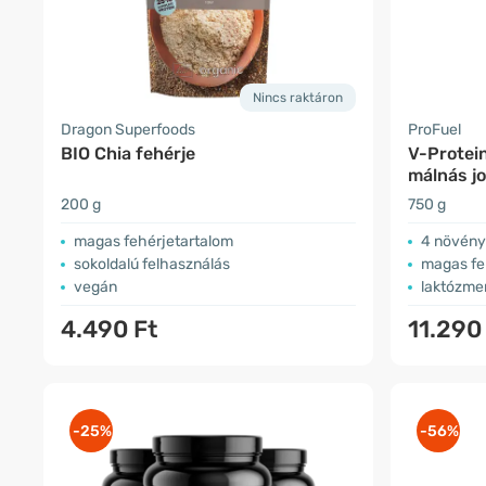
Nincs raktáron
Dragon Superfoods
ProFuel
BIO Chia fehérje
V-Protein
málnás j
200 g
750 g
magas fehérjetartalom
4 növény
sokoldalú felhasználás
magas fe
vegán
laktózme
4.490 Ft
11.290
-25%
-56%