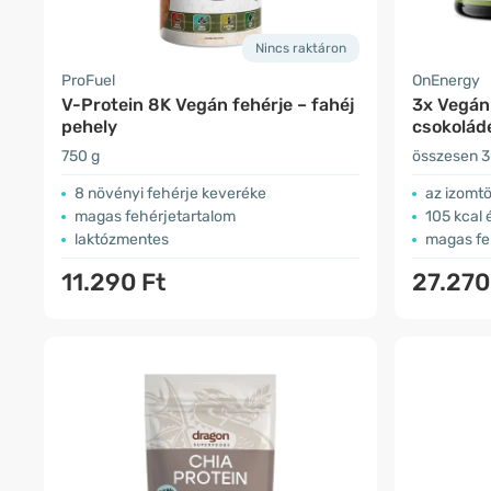
Nincs raktáron
ProFuel
OnEnergy
V-Protein 8K Vegán fehérje – fahéj
3x Vegán 
pehely
csokolád
750 g
összesen 
8 növényi fehérje keveréke
az izomt
magas fehérjetartalom
105 kcal 
laktózmentes
magas fe
11.290 Ft
27.270