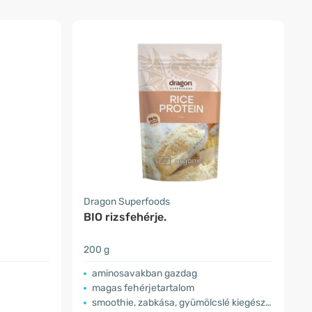
Dragon Superfoods
BIO rizsfehérje.
200 g
aminosavakban gazdag
magas fehérjetartalom
smoothie, zabkása, gyümölcslé kiegészítője