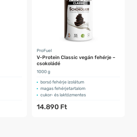
ProFuel
V-Protein Classic vegán fehérje –
csokoládé
1000 g
borsó fehérje izolátum
magas fehérjetartalom
cukor- és laktózmentes
14.890 Ft