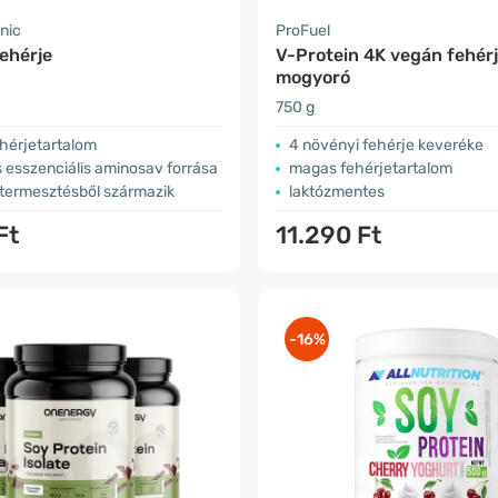
nic
ProFuel
ehérje
V-Protein 4K vegán fehérj
mogyoró
750 g
hérjetartalom
4 növényi fehérje keveréke
 esszenciális aminosav forrása
magas fehérjetartalom
 termesztésből származik
laktózmentes
Ft
11.290 Ft
-16%