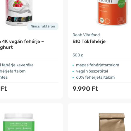
Nincs raktáron
Raab Vitalfood
 4K vegán fehérje –
BIO Tökfehérje
oghurt
500 g
i fehérje keveréke
magas fehérjetartalom
hérjetartalom
vegán összetétel
ntes
60% fehérjetartalom
 Ft
9.990 Ft