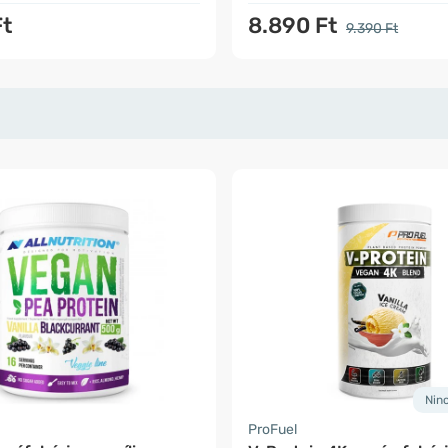
Ft
8.890 Ft
9.390 Ft
Nin
ProFuel