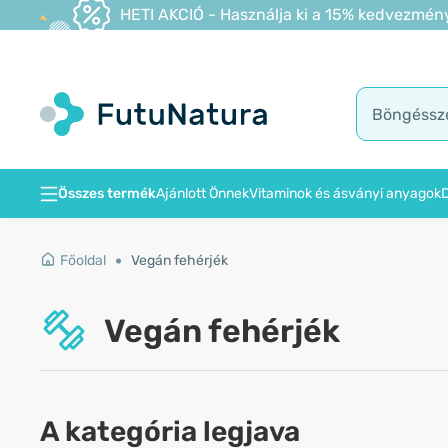
HETI AKCIÓ - Használja ki a 15% kedvezmény
Összes termék
Ajánlott Önnek
Vitaminok és ásványi anyagok
D
Főoldal
Vegán fehérjék
Vegán fehérjék
A kategória legjava