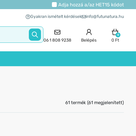
Adja hozzá a/az
HET15
kódot
Gyakran ismételt kérdések
info@futunatura.hu
0
06 1 808 9238
Belépés
0 Ft
61 termék (61 megjelenített)