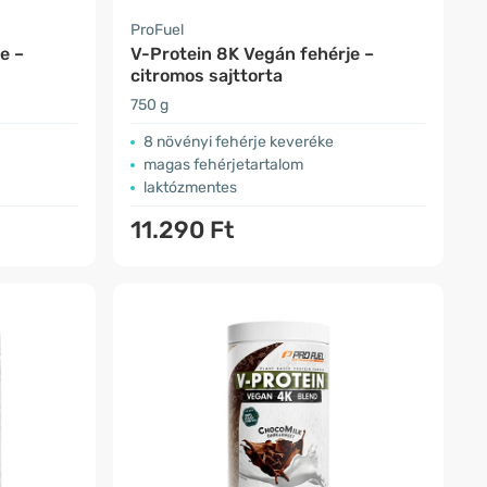
ProFuel
e –
V-Protein 8K Vegán fehérje –
citromos sajttorta
750 g
8 növényi fehérje keveréke
magas fehérjetartalom
laktózmentes
11.290 Ft