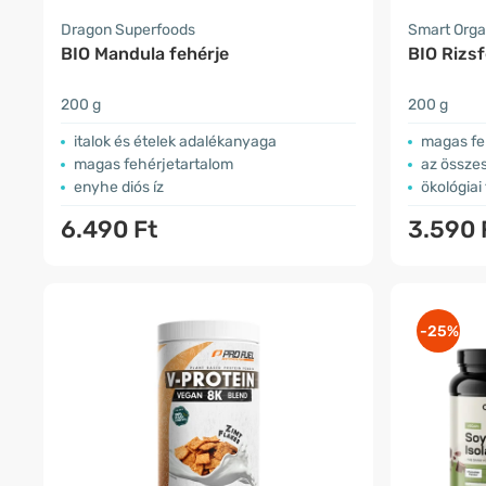
Dragon Superfoods
Smart Orga
BIO Mandula fehérje
BIO Rizsf
200 g
200 g
italok és ételek adalékanyaga
magas fe
magas fehérjetartalom
az összes
enyhe diós íz
ökológiai
6.490 Ft
3.590 
-25%