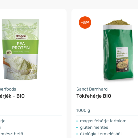
-5%
perfoods
Sanct Bernhard
rjék - BIO
Tökfehérje BIO
1000 g
rje
magas fehérje tartalom
ű
glutén mentes
emészthető
ökológiai termelésből