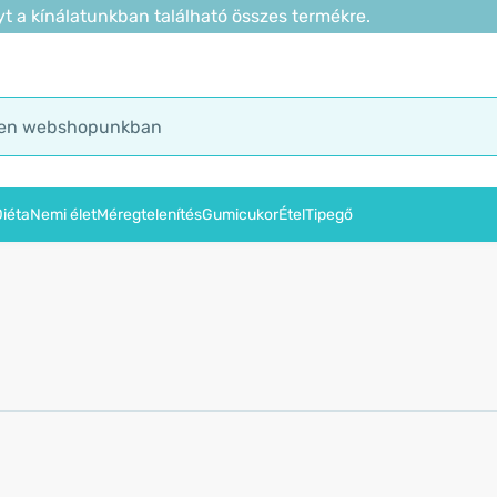
t a kínálatunkban található összes termékre.
iéta
Nemi élet
Méregtelenítés
Gumicukor
Étel
Tipegő