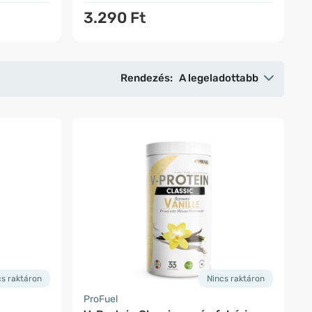
3.290 Ft
Rendezés:
A legeladottabb
cs raktáron
Nincs raktáron
ProFuel