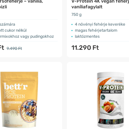
sófehérje – vanília,
V-Protein 4K vegán fehérj
izli
vaníliafagylalt
750 g
 számára
4 növényi fehérje keveréke
t cukor nélkül
magas fehérjetartalom
urmixokhoz vagy pudingokhoz
laktózmentes
Ft
11.290 Ft
9.490 Ft