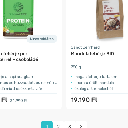
Nincs raktáron
Sanct Bernhard
 fehérje por
Mandulafehérje BIO
errel – csokoládé
750 g
rje a napi adagban
​magas fehérje tartalom
tes és hozzáadott cukor nélkül
finomra őrölt mandula
 idő miatt csökkent az ár
ökológiai termelésből
 Ft
19.190 Ft
24.990 Ft
1
2
3