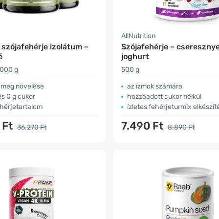
AllNutrition
szójafehérje izolátum –
Szójafehérje – cseresznye
é
joghurt
3000 g
500 g
ömeg növelése
az izmok számára
és 0 g cukor
hozzáadott cukor nélkül
hérjetartalom
ízletes fehérjeturmix elkészí
 Ft
7.490 Ft
36.270 Ft
8.890 Ft