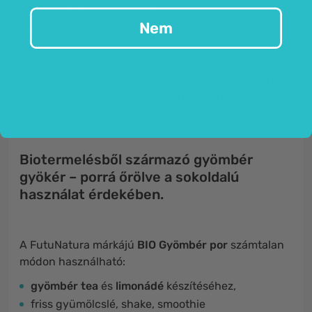
népszerű a friss gyömbér gyökerének használata is.
Intenzív, enyhén csípős és rendkívül aromás ízével
Nem
kiválóan alkalmas különféle ételek változatosabbá
tételére.
A
FutuNatura márkájú BIO Gyömbér port
szigorúan
ellenőrzött
biotermelésből
származó
gyömbér
gyökérből
nyerik.
Biotermelésből származó gyömbér
gyökér – porrá őrölve a sokoldalú
használat érdekében.
A FutuNatura márkájú
BIO Gyömbér por
számtalan
módon használható:
gyömbér tea
és
limonádé
készítéséhez,
friss gyümölcslé, shake, smoothie