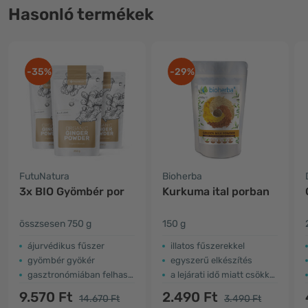
Hasonló termékek
-35%
-29%
FutuNatura
Bioherba
3x BIO Gyömbér por
Kurkuma ital porban
összsesen 750 g
150 g
ájurvédikus fűszer
illatos fűszerekkel
gyömbér gyökér
egyszerű elkészítés
gasztronómiában felhasználható
a lejárati idő miatt csökkent az ár
9.570 Ft
2.490 Ft
14.670 Ft
3.490 Ft