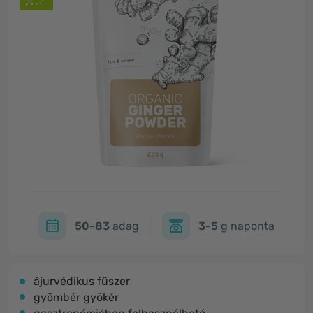
50-83
adag
3-5
g naponta
ájurvédikus fűszer
gyömbér gyökér