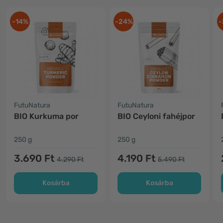
-14%
-24%
-
FutuNatura
FutuNatura
BIO Kurkuma por
BIO Ceyloni fahéjpor
250 g
250 g
3.690 Ft
4.190 Ft
4.290 Ft
5.490 Ft
Kosárba
Kosárba