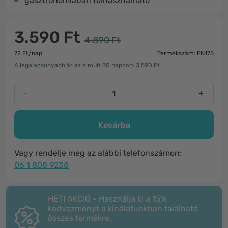
gasztronómiában felhasználható
3.590 Ft
4.890 Ft
72 Ft/nap
Termékszám: FN175
A legalacsonyabb ár az elmúlt 30 napban: 3.590 Ft
-
+
Kosárba
Vagy rendelje meg az alábbi telefonszámon:
06 1 808 9238
HETI AKCIÓ - Használja ki a 15%
kedvezményt a kínálatunkban található
összes termékre.