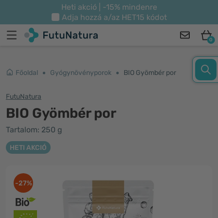
Heti akció | -15% mindenre
Adja hozzá a/az
HET15
kódot
0
Főoldal
Gyógynövényporok
BIO Gyömbér por
FutuNatura
BIO Gyömbér por
Tartalom: 250 g
HETI AKCIÓ
-27%