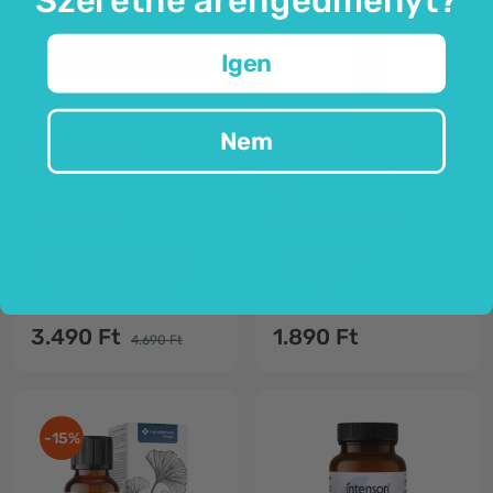
Igen
Nincs raktáron
Nem
Purely Nutrition
AllNutrition
B-vitamin komplex
Cink + magnézium +
B6
60 kapszula
20 pezsgőtabletta
az összes 8 B-vitamin
hatékony ital
több energiát biztosít
íz: citrom
az idegrendszer számára
kimerültség ellen
3.490 Ft
1.890 Ft
4.690 Ft
-15%