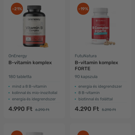
-21%
-19%
OnEnergy
FutuNatura
B-vitamin komplex
B-vitamin komplex
FORTE
180 tabletta
90 kapszula
mind a 8 B-vitamin
energia és idegrendszer
kolinnal és mio-inozitollal
8 B-vitamin
energia és idegrendszer
biotinnal és foláttal
4.990 Ft
4.290 Ft
6.290 Ft
5.290 Ft