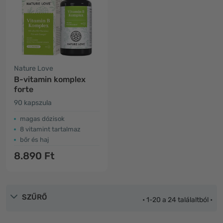
Nature Love
B-vitamin komplex
forte
90 kapszula
magas dózisok
8 vitamint tartalmaz
bőr és haj
8.890 Ft
SZŰRŐ
• 1-20 a 24 találaltból •