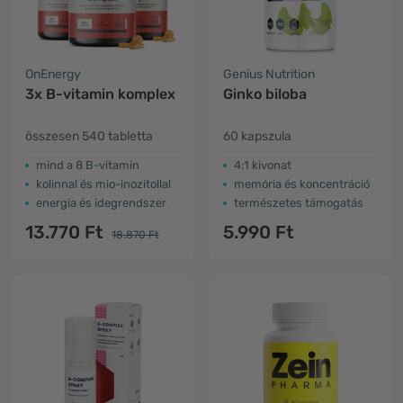
OnEnergy
Genius Nutrition
3x B-vitamin komplex
Ginko biloba
összesen 540 tabletta
60 kapszula
mind a 8 B-vitamin
4:1 kivonat
kolinnal és mio-inozitollal
memória és koncentráció
energia és idegrendszer
természetes támogatás
13.770 Ft
5.990 Ft
18.870 Ft