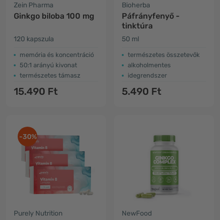
Zein Pharma
Bioherba
Ginkgo biloba 100 mg
Páfrányfenyő -
tinktúra
120 kapszula
50 ml
memória és koncentráció
természetes összetevők
50:1 arányú kivonat
alkoholmentes
természetes támasz
idegrendszer
15.490 Ft
5.490 Ft
-30%
Purely Nutrition
NewFood