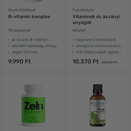
Raab Vitalfood
FutuNatura
B-vitamin komplex
Vitaminok és ásványi
anyagok
90 kapszula
készlet
az összes B-vitamin
nagyszerű kombináció
ellenálló képesség, energia, idegrendszer
energia és immunrendszer
vegán formula
mikrotápanyagok egyedülálló kombinációja
9.990 Ft
10.370 Ft
25.540 Ft