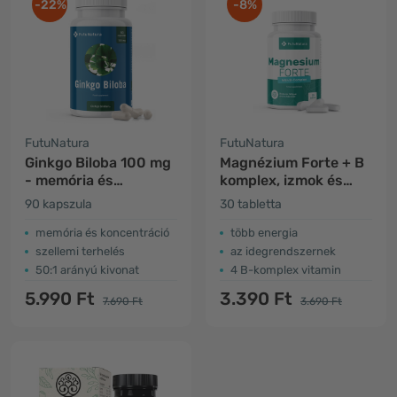
-22%
-8%
FutuNatura
FutuNatura
Ginkgo Biloba 100 mg
Magnézium Forte + B
- memória és
komplex, izmok és
koncentráció
idegek
90 kapszula
30 tabletta
memória és koncentráció
több energia
szellemi terhelés
az idegrendszernek
50:1 arányú kivonat
4 B-komplex vitamin
5.990 Ft
3.390 Ft
7.690 Ft
3.690 Ft