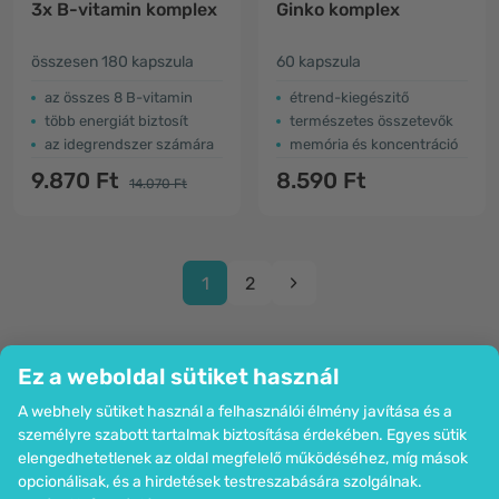
3x B-vitamin komplex
Ginko komplex
összesen 180 kapszula
60 kapszula
az összes 8 B-vitamin
étrend-kiegészitő
több energiát biztosít
természetes összetevők
az idegrendszer számára
memória és koncentráció
9.870 Ft
8.590 Ft
14.070 Ft
1
2
Ez a weboldal sütiket használ
A webhely sütiket használ a felhasználói élmény javítása és a
Cég
személyre szabott tartalmak biztosítása érdekében. Egyes sütik
Információk
elengedhetetlenek az oldal megfelelő működéséhez, míg mások
Csatlakozzon hozzánk
opcionálisak, és a hirdetések testreszabására szolgálnak.
Segítség és megrendelések