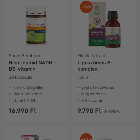
-16%
Sanct Bernhard
Ekolife Natura
Nikotinamid NADH -
Liposzómás B-
B3-vitamin
komplex
30 kapszula
150 ml
kimerültség ellen
gyors felszívódás
idegrendszerért
idegrendszer
stabil NADH
8 B-vitamin
16.990 Ft
9.790 Ft
11.590 Ft
-23%