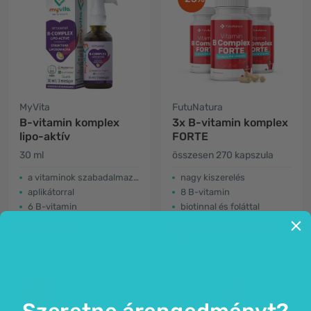
MyVita
FutuNatura
B-vitamin komplex
3x B-vitamin komplex
lipo-aktív
FORTE
30 ml
összesen 270 kapszula
a vitaminok szabadalmaztatott formái
nagy kiszerelés
aplikátorral
8 B-vitamin
6 B-vitamin
biotinnal és foláttal
8.390 Ft
12.270 Ft
15.870 Ft
-26%
Szeretne árengedményt?