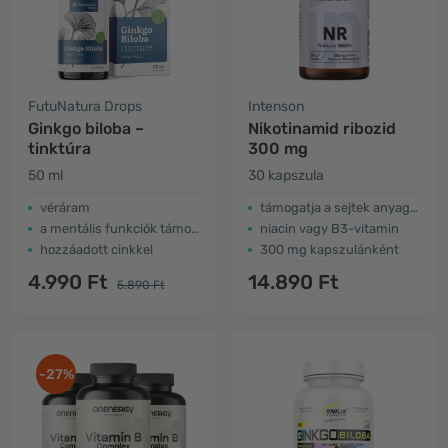
FutuNatura Drops
Intenson
Ginkgo biloba –
Nikotinamid ribozid
tinktúra
300 mg
50 ml
30 kapszula
véráram
támogatja a sejtek anyagcseréjét
a mentális funkciók támogatása
niacin vagy B3-vitamin
hozzáadott cinkkel
300 mg kapszulánként
4.990 Ft
14.890 Ft
5.890 Ft
-27%