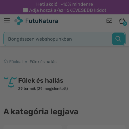
Heti akció | -16% mindenre
Adja hozzá a/az
16KEVESEBB
kódot
0
Főoldal
Fülek és hallás
Fülek és hallás
29 termék (29 megjelenített)
A kategória legjava