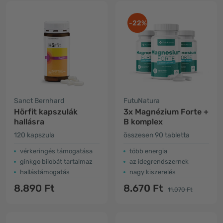
-22%
Sanct Bernhard
FutuNatura
Hörfit kapszulák
3x Magnézium Forte +
hallásra
B komplex
120 kapszula
összesen 90 tabletta
vérkeringés támogatása
több energia
ginkgo bilobát tartalmaz
az idegrendszernek
hallástámogatás
nagy kiszerelés
8.890 Ft
8.670 Ft
11.070 Ft