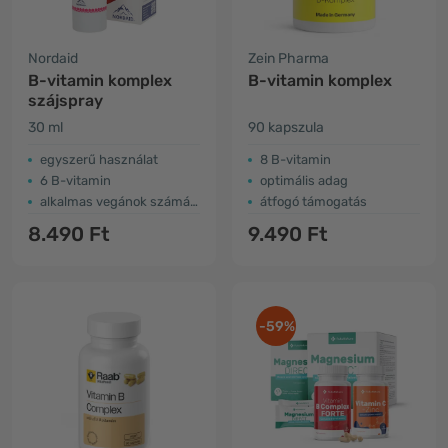
Nordaid
Zein Pharma
B-vitamin komplex
B-vitamin komplex
szájspray
30 ml
90 kapszula
egyszerű használat
8 B-vitamin
6 B-vitamin
optimális adag
alkalmas vegánok számára
átfogó támogatás
8.490 Ft
9.490 Ft
-59%