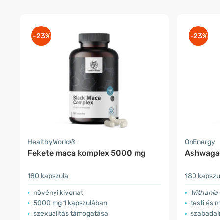
-23%
-23%
HealthyWorld®
OnEnergy
Fekete maca komplex 5000 mg
Ashwaga
180 kapszula
180 kapszu
növényi kivonat
Withania
5000 mg 1 kapszulában
testi és 
szexualitás támogatása
szabadal