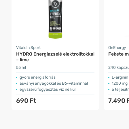
Vitaldin Sport
OnEnergy
HYDRO Energiazselé elektrolitokkal
Fekete m
– lime
55 ml
240 kapszu
gyors energiaforrás
L-arginin
ásványi anyagokkal és B6-vitaminnal
1200 mg ki
egyszerű fogyasztás víz nélkül
a teljes
690 Ft
7.490 