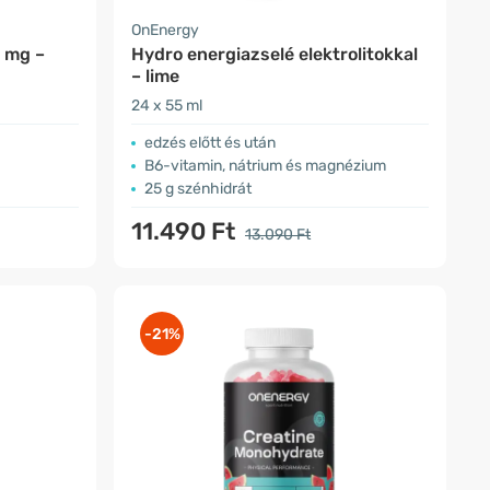
OnEnergy
 mg –
Hydro energiazselé elektrolitokkal
– lime
24 x 55 ml
edzés előtt és után
B6-vitamin, nátrium és magnézium
25 g szénhidrát
11.490 Ft
13.090 Ft
-21%