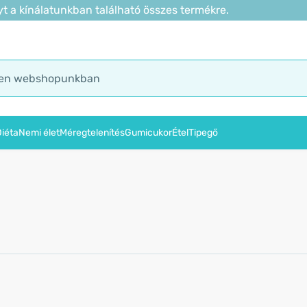
t a kínálatunkban található összes termékre.
iéta
Nemi élet
Méregtelenítés
Gumicukor
Étel
Tipegő