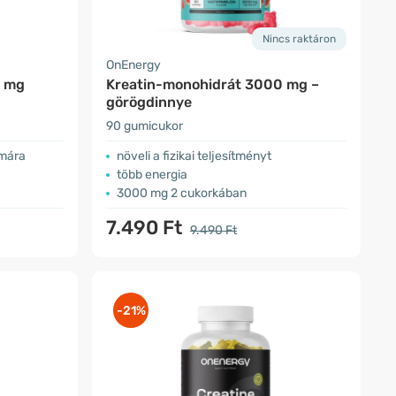
Nincs raktáron
OnEnergy
0 mg
Kreatin-monohidrát 3000 mg –
görögdinnye
90 gumicukor
ámára
növeli a fizikai teljesítményt
több energia
3000 mg 2 cukorkában
7.490 Ft
9.490 Ft
-21%