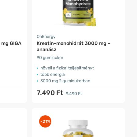
OnEnergy
0 mg GIGA
Kreatin-monohidrát 3000 mg –
ananász
90 gumicukor
növeli a fizikai teljesítményt
több energia
3000 mg 2 gumicukorban
7.490 Ft
9.490 Ft
-21%