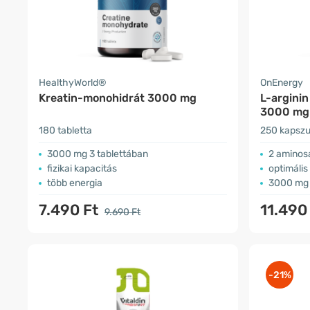
HealthyWorld®
OnEnergy
Kreatin-monohidrát 3000 mg
L-arginin
3000 mg
180 tabletta
250 kapszu
3000 mg 3 tablettában
2 aminos
fizikai kapacitás
optimális
több energia
3000 mg 
7.490 Ft
11.490
9.690 Ft
-21%