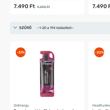
7.490 Ft
7.490 
9.690 Ft
SZŰRŐ
• 1-20 a 194 találaltból •
-31%
-22%
OnEnergy
HealthyWo