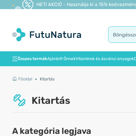
HETI AKCIÓ - Használja ki a 15% kedvezmény
Összes termék
Ajánlott Önnek
Vitaminok és ásványi anyagok
D
Főoldal
Kitartás
Kitartás
A kategória legjava