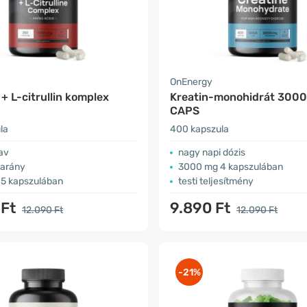
OnEnergy
 + L-citrullin komplex
Kreatin-monohidrát 300
CAPS
la
400 kapszula
av
nagy napi dózis
 arány
3000 mg 4 kapszulában
5 kapszulában
testi teljesítmény
 Ft
9.890 Ft
12.090 Ft
12.090 Ft
-21%