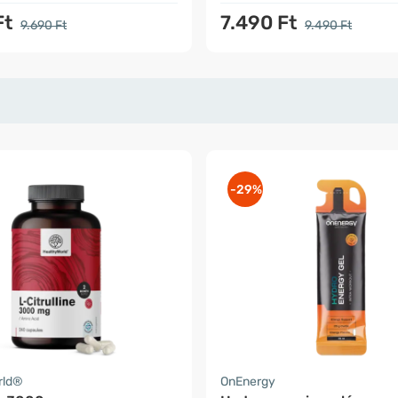
Ft
7.490 Ft
9.690 Ft
9.490 Ft
-29%
rld®
OnEnergy