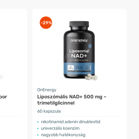
-29%
OnEnergy
por
Liposzómális NAD+ 500 mg –
trimetilglicinnel
60 kapszula
nikotinamid adenin dinukleotid
univerzális koenzim
nagyobb hatékonyság