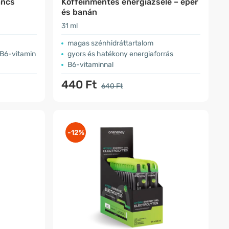
ancs
Koffeinmentes energiazselé – eper
és banán
31 ml
magas szénhidráttartalom
 B6-vitamin
gyors és hatékony energiaforrás
B6-vitaminnal
440 Ft
640 Ft
-12%