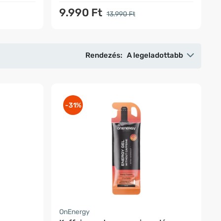
9.990 Ft
13.990 Ft
Rendezés:
A legeladottabb
-31%
OnEnergy