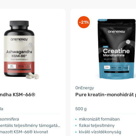
-21%
OnEnergy
ndha KSM-66®
Pure kreatin-monohidrát 
la
500 g
 somnifera
mikronizált formában
mentális teljesítmény támogatása
fizikai teljesítmény
mazott KSM-66® kivonat
kiváló vízoldékonyság