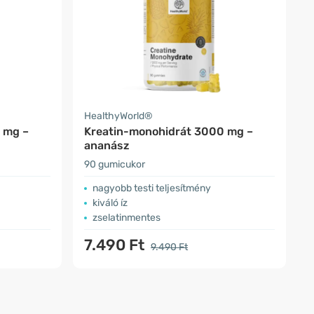
HealthyWorld®
 mg –
Kreatin-monohidrát 3000 mg –
ananász
90 gumicukor
nagyobb testi teljesítmény
kiváló íz
zselatinmentes
7.490 Ft
9.490 Ft