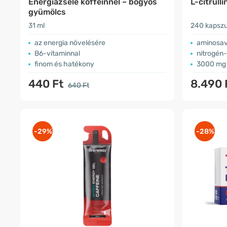
Energiazselé koffeinnel – bogyós
L-citrull
gyümölcs
31 ml
240 kapszu
az energia növelésére
aminosa
B6-vitaminnal
nitrogén
finom és hatékony
3000 mg 
440 Ft
8.490 
640 Ft
-29%
-28%