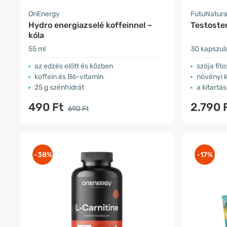
OnEnergy
FutuNatur
Hydro energiazselé koffeinnel –
Testoste
kóla
55 ml
30 kapszul
az edzés előtt és közben
szója fit
koffein és B6-vitamin
növényi 
25 g szénhidrát
a kitartás
490 Ft
2.790 
690 Ft
-38%
-17%