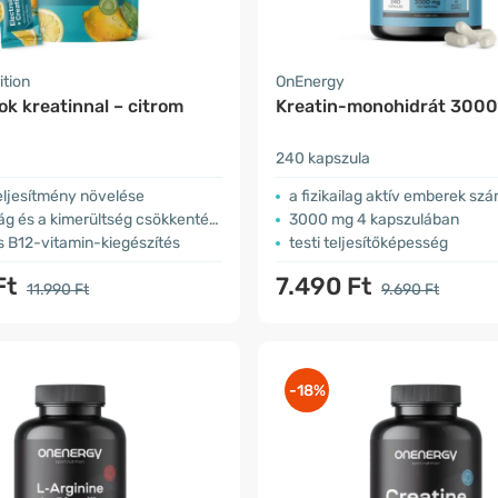
ition
OnEnergy
tok kreatinnal – citrom
Kreatin-monohidrát 300
240 kapszula
 teljesítmény növelése
a fizikailag aktív emberek sz
ág és a kimerültség csökkentése
3000 mg 4 kapszulában
s B12-vitamin-kiegészítés
testi teljesítőképesség
Ft
7.490 Ft
11.990 Ft
9.690 Ft
-18%