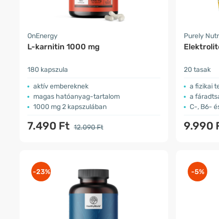
OnEnergy
Purely Nutr
L-karnitin 1000 mg
Elektroli
180 kapszula
20 tasak
aktív embereknek
a fizikai
magas hatóanyag-tartalom
a fáradts
1000 mg 2 kapszulában
C-, B6- é
7.490 Ft
9.990 
12.090 Ft
-23%
-5%