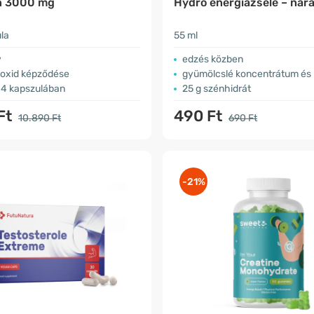
in 3000 mg
Hydro energiazselé – nar
la
55 ml
v
edzés közben
-oxid képződése
gyümölcslé koncentrátum és
4 kapszulában
25 g szénhidrát
Ft
490 Ft
10.890 Ft
690 Ft
-21%