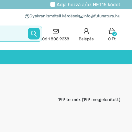
Adja hozzá a/az
HET15
kódot
Gyakran ismételt kérdések
info@futunatura.hu
0
06 1 808 9238
Belépés
0 Ft
199 termék (199 megjelenített)