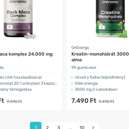
OnEnergy
aca komplex 24.000 mg
Kreatin-monohidrát 3000
alma
la
90 gumicukor
 és cink hozzáadásával
növeli a fizikai teljesítményt
vonat 20:1 arányban 3 kapszulában
több energia
ítmény támogatása
3000 mg 2 cukorkában
Ft
7.490 Ft
9.490 Ft
9.490 Ft
1
2
3
...
10