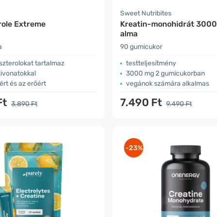
a
Sweet Nutribites
role Extreme
Kreatin-monohidrát 3000
alma
a
90 gumicukor
oszterolokat tartalmaz
testteljesítmény
kivonatokkal
3000 mg 2 gumicukorban
ért és az erőért
vegánok számára alkalmas
Ft
7.490 Ft
3.890 Ft
9.490 Ft
-23%