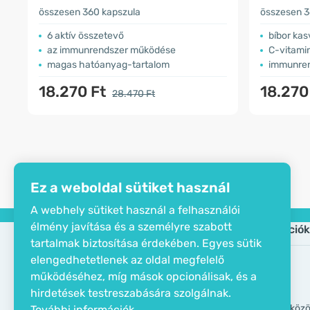
összesen 360 kapszula
összesen 3
6 aktív összetevő
bíbor kas
az immunrendszer működése
C-vitamin
magas hatóanyag-tartalom
immunren
18.270 Ft
18.270
28.470 Ft
Ez a weboldal sütiket használ
A webhely sütiket használ a felhasználói
élmény javítása és a személyre szabott
Cég
Információk
tartalmak biztosítása érdekében. Egyes sütik
elengedhetetlenek az oldal megfelelő
Öko tanusítvány
Gyik
működéséhez, míg mások opcionálisak, és a
Elérhetőségek
Márkák
hirdetések testreszabására szolgálnak.
Rólunk
GDPR eszköz
További információk