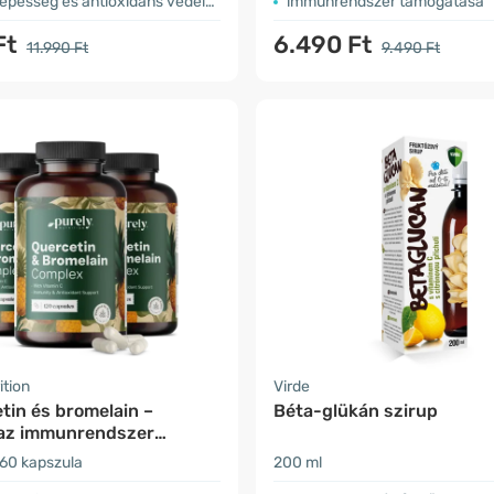
képesség és antioxidáns védelem
immunrendszer támogatása
Ft
6.490 Ft
11.990 Ft
9.490 Ft
ition
Virde
tin és bromelain –
Béta-glükán szirup
az immunrendszer
60 kapszula
200 ml