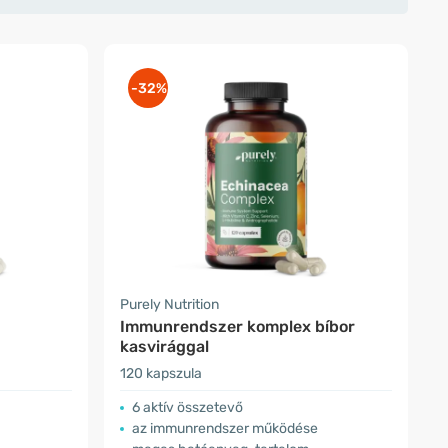
-32%
Purely Nutrition
Immunrendszer komplex bíbor
kasvirággal
120 kapszula
6 aktív összetevő
az immunrendszer működése