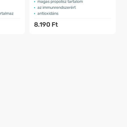
magas propolisz tartalom
az immunrendszerért
artalmaz
antioxidáns
8.190 Ft