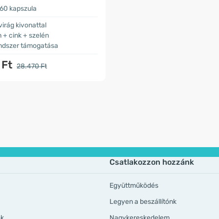
60 kapszula
virág kivonattal
 + cink + szelén
dszer támogatása
 Ft
28.470 Ft
Csatlakozzon hozzánk
Együttműködés
Legyen a beszállítónk
ök
Nagykereskedelem