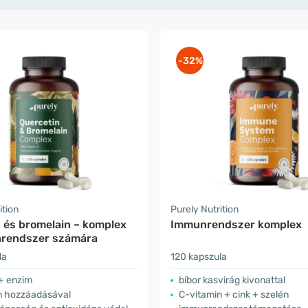
-32%
ition
Purely Nutrition
 és bromelain – komplex
Immunrendszer komplex
rendszer számára
la
120 kapszula
 + enzim
bíbor kasvirág kivonattal
n hozzáadásával
C-vitamin + cink + szelén