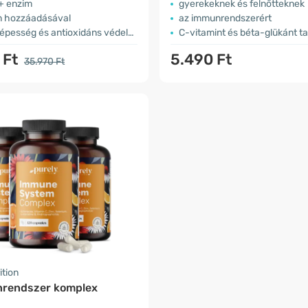
 + enzim
gyerekeknek és felnőtteknek
n hozzáadásával
az immunrendszerért
képesség és antioxidáns védelem
C-vitamint és béta-glükánt t
 Ft
5.490 Ft
35.970 Ft
ition
rendszer komplex