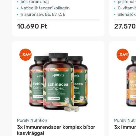
bőr, köröm, haj
polifenol
Naticol® tengeri kollagén
C-vitami
hialuronsav, B6, B7, C, E
ellenálló
10.690 Ft
27.570
-36%
-36%
Purely Nutrition
Purely Nutr
3x Immunrendszer komplex bíbor
3x Immun
kasvirággal