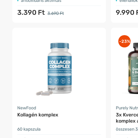
antioxidáns aktivitás
ellenálló
3.390 Ft
9.990 
3.690 Ft
-23%
NewFood
Purely Nutr
Kollagén komplex
3x Kverce
komplex 
számára
60 kapszula
összesen 3