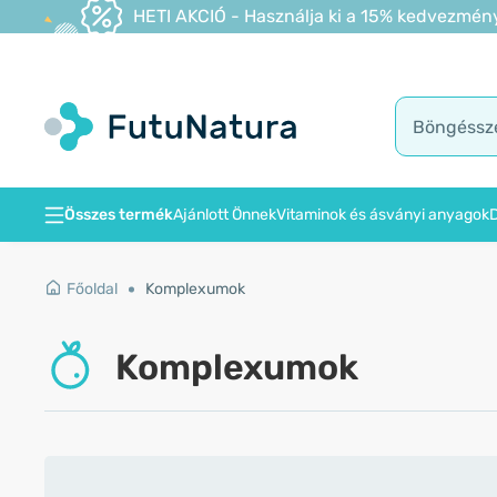
HETI AKCIÓ - Használja ki a 15% kedvezmény
Összes termék
Ajánlott Önnek
Vitaminok és ásványi anyagok
D
Főoldal
Komplexumok
Komplexumok