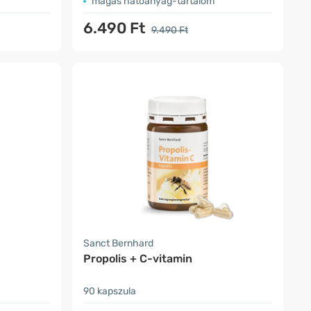
magas hatóanyag-tartalom
6.490 Ft
9.490 Ft
Sanct Bernhard
Propolis + C-vitamin
90 kapszula