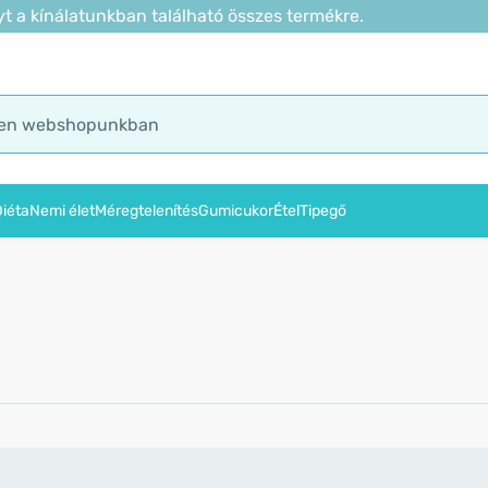
t a kínálatunkban található összes termékre.
iéta
Nemi élet
Méregtelenítés
Gumicukor
Étel
Tipegő