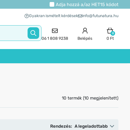
Adja hozzá a/az
HET15
kódot
Gyakran ismételt kérdések
info@futunatura.hu
0
06 1 808 9238
Belépés
0 Ft
10 termék (10 megjelenített)
Rendezés:
A legeladottabb