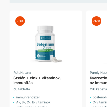
-8%
-17%
FutuNatura
Purely Nutr
Szelén + cink + vitaminok,
Kvercetin
immunítás
az immun
30 tabletta
120 kapszu
immunrendszer
polifenol
A-, B-, C-, E-vitaminok
C-vitami