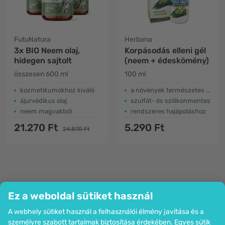
FutuNatura
Herbana
3x BIO Neem olaj,
Korpásodás elleni gél
hidegen sajtolt
(neem + édeskömény)
összesen 600 ml
100 ml
kozmetikumokhoz kiváló
a növények természetes ereje
ájurvédikus olaj
szulfát- és szilikonmentes
neem magvakból
rendszeres hajápoláshoz
21.270 Ft
5.290 Ft
24.870 Ft
Ez a weboldal sütiket használ
A webhely sütiket használ a felhasználói élmény javítása és a
Cég
személyre szabott tartalmak biztosítása érdekében. Egyes sütik