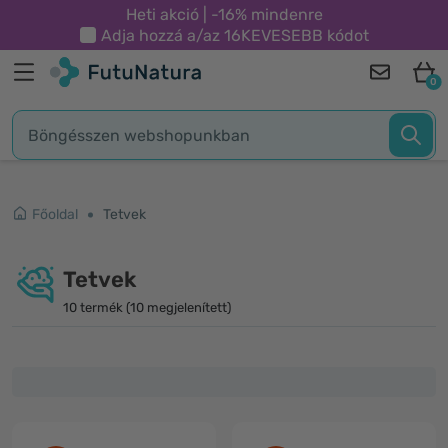
Heti akció | -16% mindenre
Adja hozzá a/az
16KEVESEBB
kódot
0
Főoldal
Tetvek
Tetvek
10 termék (10 megjelenített)