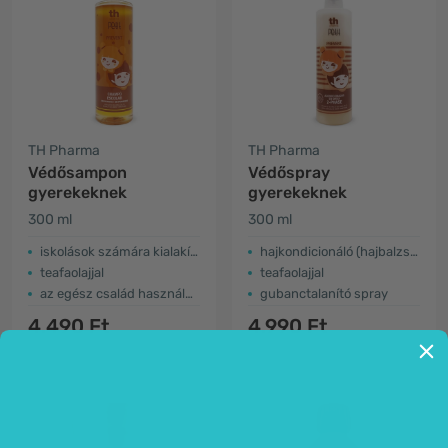
TH Pharma
TH Pharma
Védősampon
Védőspray
gyerekeknek
gyerekeknek
300 ml
300 ml
iskolások számára kialakított
hajkondicionáló (hajbalzsam) helyett
teafaolajjal
teafaolajjal
az egész család használhatja
gubanctalanító spray
4.490 Ft
4.990 Ft