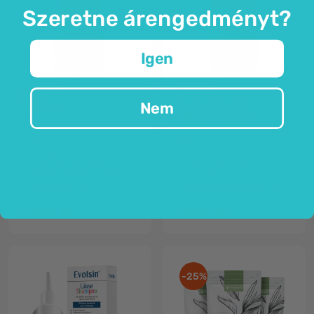
Szeretne árengedményt?
Igen
Bioherba
Herbana
Neem por
Neem olaj, BIO,
Nem
hidegen sajtolt
100 g
200 ml
Azadirachta Indica
neem magokból
természetes ájurvédikus termék
ayurveda
bőrre és hajra
kozmetikumokhoz kiváló
2.990 Ft
7.990 Ft
-25%