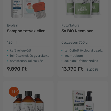
Evolsin
FutuNatura
Sampon tetvek ellen
3x BIO Neem por
120 ml
összsesen 750 g
kefével együtt
tanúsított ökológiai gazdálkodásból
felnőtteknek és gyerekeknek
kozmetikum
orvostechnikai eszköz
sokoldalú felhasználas
9.890 Ft
13.770 Ft
18.270 Ft
-14%