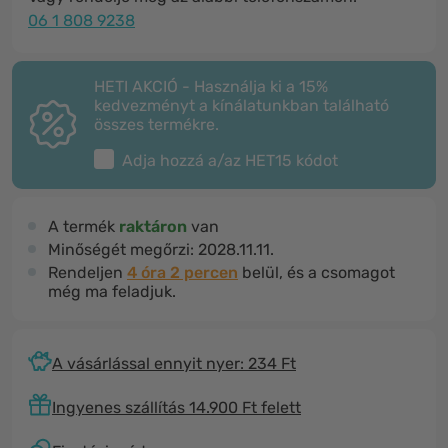
06 1 808 9238
HETI AKCIÓ - Használja ki a 15%
kedvezményt a kínálatunkban található
összes termékre.
Adja hozzá a/az
HET15
kódot
A termék
raktáron
van
Minőségét megőrzi:
2028.11.11.
Rendeljen
4 óra 2 percen
belül, és a csomagot
még ma feladjuk.
A vásárlással ennyit nyer: 234 Ft
Ingyenes szállítás 14.900 Ft felett