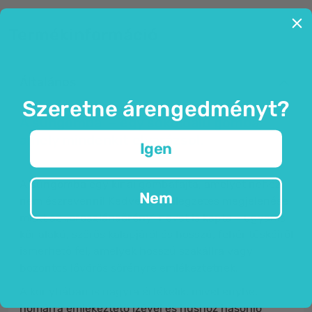
Termékinformáció
Általános
Szeretne árengedményt?
A süngomba – egy sokoldalú gomba,
amely mindenkit elvarázsol.
Igen
A
süngomba
egy kínai gombafajta, amelyet nehéz
Nem
nem észrevenni! Kedves és jellegzetes megjelenése
miatt az „
oroszlánsörény
” nevet is kapta – ugyanis
kör alakú, szőrös kalapjáról és hosszú, fehér tüskéiről
ismerhető fel, amelyek hosszú szakállra vagy
bozontos lővörös sörényre emlékeztetnek.
A konyhában is nagyra értékelik, mivel enyhe,
homárra emlékeztető ízével és húshoz hasonló