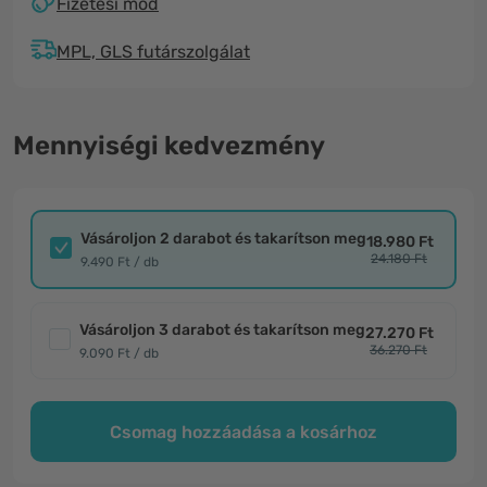
Fizetési mód
MPL, GLS futárszolgálat
Mennyiségi kedvezmény
Vásároljon 2 darabot és takarítson meg
18.980 Ft
24.180 Ft
9.490 Ft / db
Vásároljon 3 darabot és takarítson meg
27.270 Ft
36.270 Ft
9.090 Ft / db
Csomag hozzáadása a kosárhoz