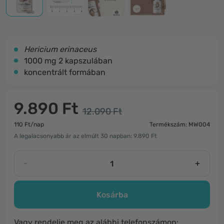
Hericium erinaceus
1000 mg 2 kapszulában
koncentrált formában
9.890 Ft
12.090 Ft
110 Ft/nap
Termékszám: MW004
A legalacsonyabb ár az elmúlt 30 napban: 9.890 Ft
-
+
Kosárba
Vagy rendelje meg az alábbi telefonszámon: