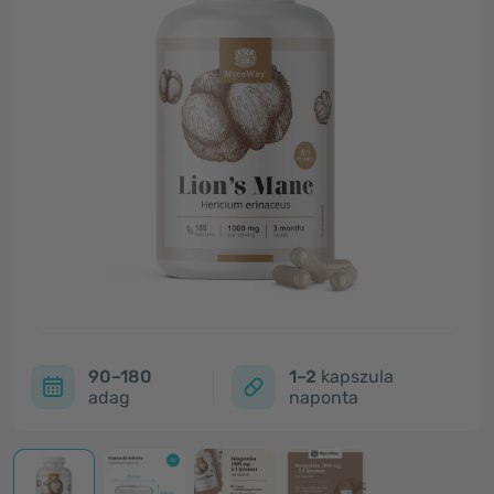
90–180
1–2
kapszula
adag
naponta