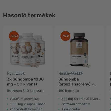
Hasonló termékek
-25%
-17%
MycoWay®
HealthyWorld®
3x Süngomba 1000
Süngomba
mg – 5:1 kivonat
(oroszlánsörény) –
gomba
összesen 540 kapszula
180 kapszula
Hericium erinaceus
500 mg 5:1 arányú kivonat
1000 mg 2 kapszulában
Hericium erinaceus
koncentrált formában
Kínai gomba