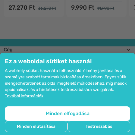
27.270 Ft
9.990 Ft
36.270 Ft
11.990 Ft
Cég
Információk
Ez a weboldal sütiket használ
Csatlakozzon hozzánk
Segítség és megrendelések
A webhely sütiket használ a felhasználói élmény javítása és a
személyre szabott tartalmak biztosítása érdekében. Egyes sütik
elengedhetetlenek az oldal megfelelő működéséhez, míg mások
opcionálisak, és a hirdetések testreszabására szolgálnak.
Bankkártyás fizetési lehetőség. A személyes adatok garantált védelme
További információk
SSL titkosítással.
Copyright © 2012 - 2026   |   Be Healthy Group d.o.o.
Az oldal térképe
Cookie-k használata
Cookie-k beállítása
Minden elfogadása
Minden elutasítása
Testreszabás