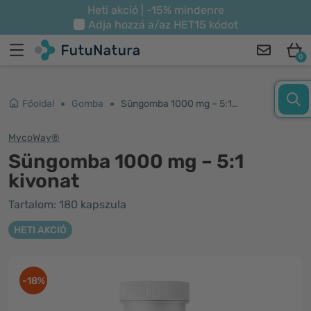
Heti akció | -15% mindenre
Adja hozzá a/az
HET15
kódot
0
Főoldal
Gomba
Süngomba 1000 mg – 5:1 kivonat
MycoWay®
Süngomba 1000 mg – 5:1
kivonat
Tartalom: 180 kapszula
HETI AKCIÓ
-18%