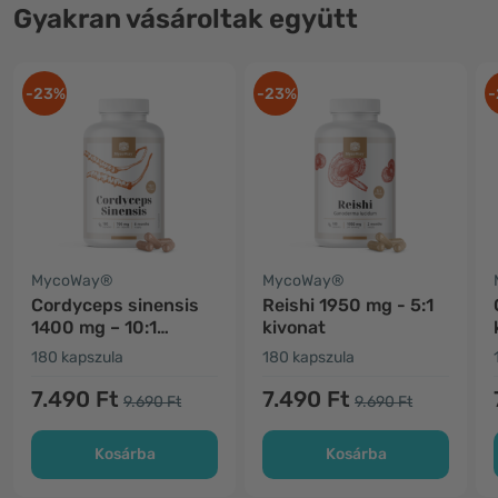
Gyakran vásároltak együtt
-23%
-23%
-
MycoWay®
MycoWay®
Cordyceps sinensis
Reishi 1950 mg - 5:1
1400 mg – 10:1
kivonat
kivonat
180 kapszula
180 kapszula
7.490 Ft
7.490 Ft
9.690 Ft
9.690 Ft
Kosárba
Kosárba