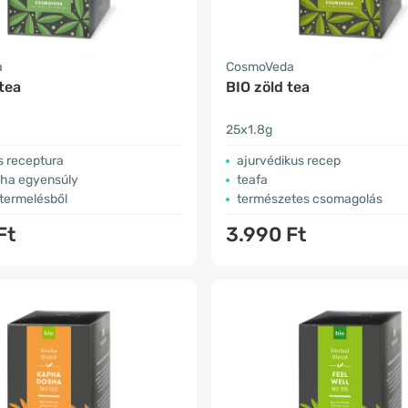
a
CosmoVeda
tea
BIO zöld tea
25x1.8g
s receptura
ajurvédikus recep
sha egyensúly
teafa
 termelésből
természetes csomagolás
Ft
3.990 Ft