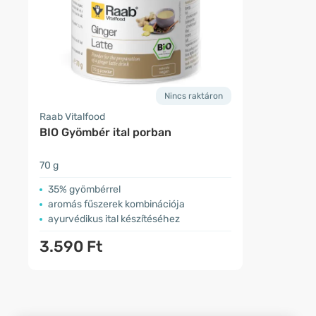
Nincs raktáron
Raab Vitalfood
BIO Gyömbér ital porban
70 g
35% gyömbérrel
aromás fűszerek kombinációja
ayurvédikus ital készítéséhez
3.590 Ft