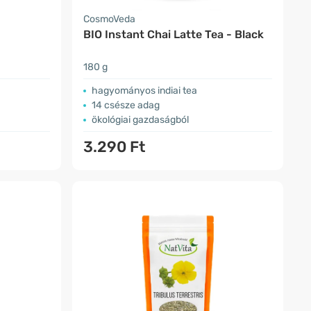
CosmoVeda
BIO Instant Chai Latte Tea - Black
180 g
hagyományos indiai tea
14 csésze adag
ökológiai gazdaságból
3.290 Ft