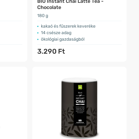
BIO Instant Chai Latte Tea -
Chocolate
180 g
kakaó és fűszerek keveréke
14 csésze adag
ökológiai gazdaságból
3.290 Ft