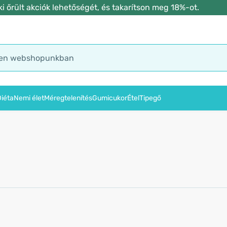
 őrült akciók lehetőségét, és takarítson meg 18%-ot.
iéta
Nemi élet
Méregtelenítés
Gumicukor
Étel
Tipegő