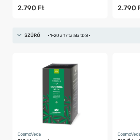
2.790 Ft
2.790 
SZŰRŐ
• 1-20 a 17 találaltból •
CosmoVeda
CosmoVed