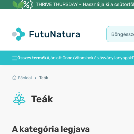
THRIVE THURSDAY – Használja ki a csütörtöki
Összes termék
Ajánlott Önnek
Vitaminok és ásványi anyagok
D
Főoldal
Teák
Teák
A kategória legjava