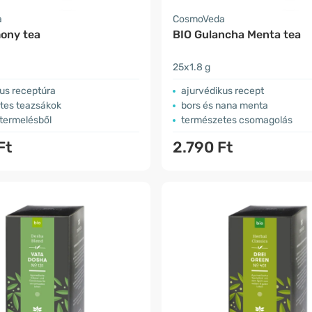
a
CosmoVeda
ony tea
BIO Gulancha Menta tea
25x1.8 g
us receptúra
ajurvédikus recept
tes teazsákok
bors és nana menta
 termelésből
természetes csomagolás
Ft
2.790 Ft