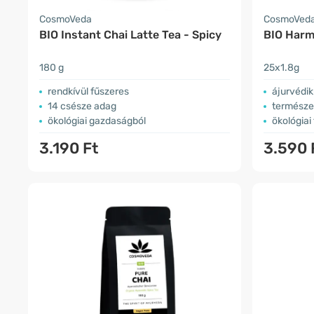
CosmoVeda
CosmoVed
BIO Instant Chai Latte Tea - Spicy
BIO Harm
180 g
25x1.8g
rendkívül fűszeres
ájurvédik
14 csésze adag
természe
ökológiai gazdaságból
ökológiai
3.190 Ft
3.590 