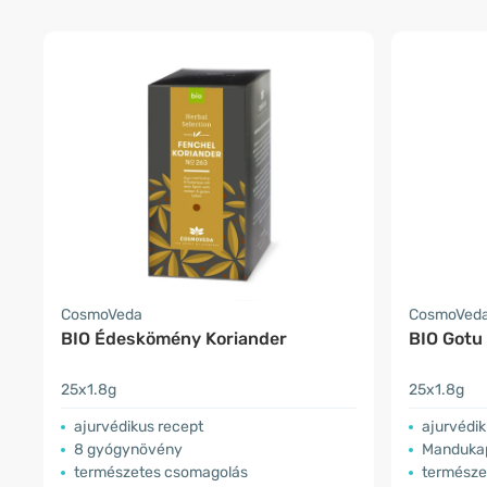
CosmoVeda
CosmoVed
BIO Édeskömény Koriander
BIO Gotu 
25x1.8g
25x1.8g
ajurvédikus recept
ajurvédik
8 gyógynövény
Mandukap
természetes csomagolás
természe