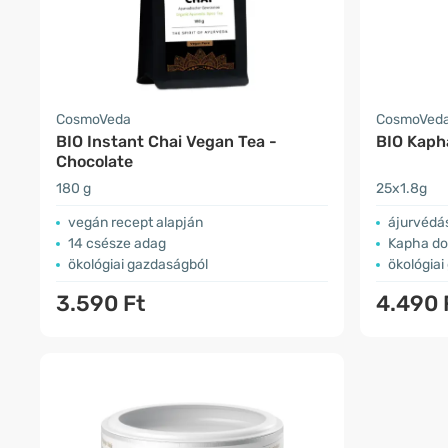
CosmoVeda
CosmoVed
BIO Instant Chai Vegan Tea -
BIO Kaph
Chocolate
180 g
25x1.8g
vegán recept alapján
ájurvédá
14 csésze adag
Kapha do
ökológiai gazdaságból
ökológiai
3.590 Ft
4.490 