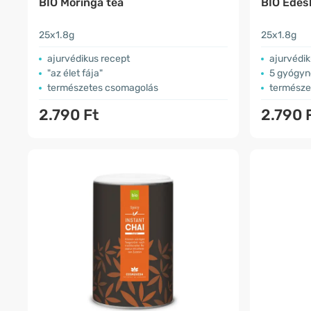
BIO Moringa tea
BIO Éde
25x1.8g
25x1.8g
ajurvédikus recept
ajurvédik
"az élet fája"
5 gyógy
természetes csomagolás
természe
2.790 Ft
2.790 