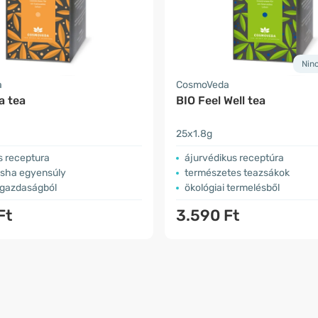
Nin
a
CosmoVeda
a tea
BIO Feel Well tea
25x1.8g
s receptura
ájurvédikus receptúra
sha egyensúly
természetes teazsákok
 gazdaságból
ökológiai termelésből
Ft
3.590 Ft