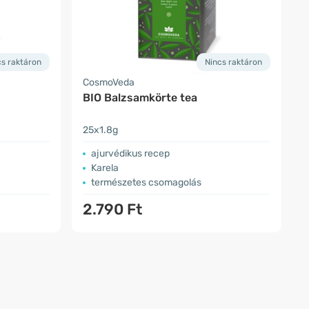
cs raktáron
Nincs raktáron
CosmoVeda
BIO Balzsamkörte tea
25x1.8g
ajurvédikus recep
Karela
természetes csomagolás
2.790 Ft