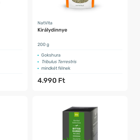
NatVita
Királydinnye
200 g
Gokshura
Tribulus Terrestris
mindkét félnek
4.990 Ft