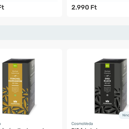
Ft
2.990 Ft
Nin
a
CosmoVeda