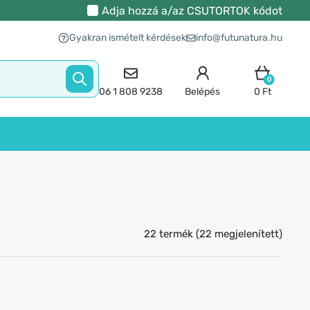
Adja hozzá a/az
CSUTORTOK
kódot
Gyakran ismételt kérdések
info@futunatura.hu
0
06 1 808 9238
Belépés
0 Ft
22 termék (22 megjelenített)