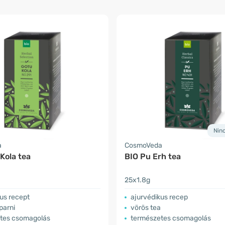
Nin
a
CosmoVeda
Kola tea
BIO Pu Erh tea
25x1.8g
us recept
ajurvédikus recep
arni
vörös tea
tes csomagolás
természetes csomagolás