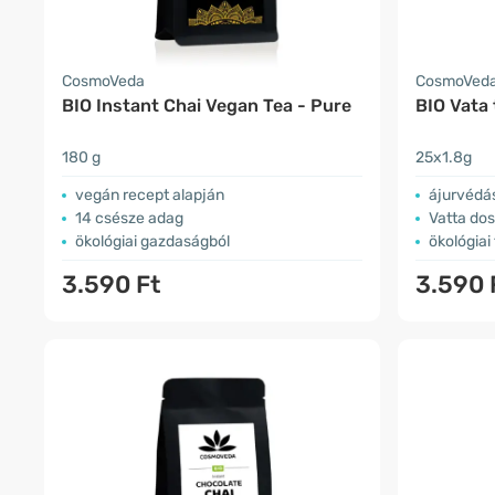
CosmoVeda
CosmoVed
BIO Instant Chai Vegan Tea - Pure
BIO Vata 
180 g
25x1.8g
vegán recept alapján
ájurvédá
14 csésze adag
Vatta do
ökológiai gazdaságból
ökológiai
3.590 Ft
3.590 