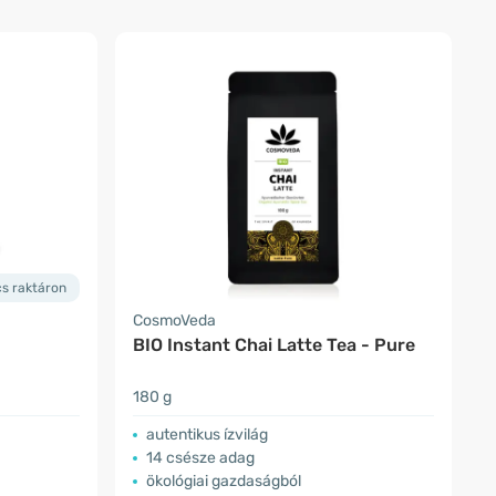
cs raktáron
CosmoVeda
BIO Instant Chai Latte Tea - Pure
180 g
autentikus ízvilág
14 csésze adag
ökológiai gazdaságból