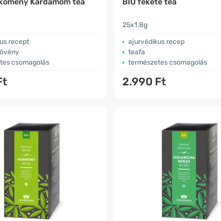
skömény Kardamom tea
BIO fekete tea
25x1.8g
us recept
ajurvédikus recep
növény
teafa
tes csomagolás
természetes csomagolás
Ft
2.990 Ft