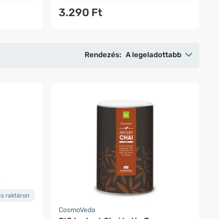
3.290 Ft
Rendezés:
A legeladottabb
cs raktáron
CosmoVeda