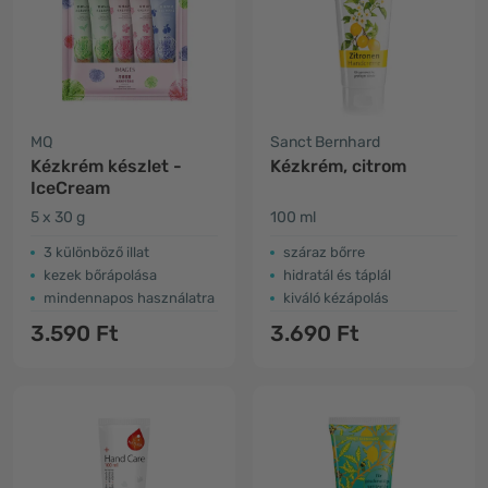
MQ
Sanct Bernhard
Kézkrém készlet -
Kézkrém, citrom
IceCream
5 x 30 g
100 ml
3 különböző illat
száraz bőrre
kezek bőrápolása
hidratál és táplál
mindennapos használatra
kiváló kézápolás
3.590 Ft
3.690 Ft