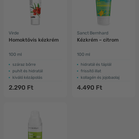
Virde
Sanct Bernhard
Homoktövis kézkrém
Kézkrém – citrom
100 ml
100 ml
száraz bőrre
hidratál és táplál
puhít és hidratál
frissítő illat
kiváló kézápolás
kollagén és jojobaolaj
2.290 Ft
4.490 Ft