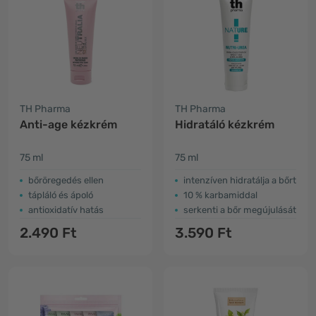
TH Pharma
TH Pharma
Anti-age kézkrém
Hidratáló kézkrém
75 ml
75 ml
bőröregedés ellen
intenzíven hidratálja a bőrt
tápláló és ápoló
10 % karbamiddal
antioxidatív hatás
serkenti a bőr megújulását
2.490 Ft
3.590 Ft