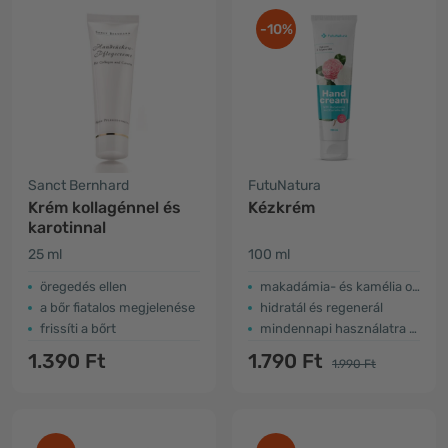
-10%
Sanct Bernhard
FutuNatura
Krém kollagénnel és
Kézkrém
karotinnal
25 ml
100 ml
öregedés ellen
makadámia- és kamélia olajjal
a bőr fiatalos megjelenése
hidratál és regenerál
frissíti a bőrt
mindennapi használatra alkalmas
1.390 Ft
1.790 Ft
1.990 Ft