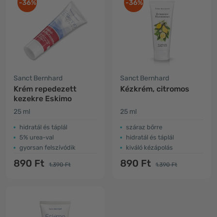
-36%
-36%
Sanct Bernhard
Sanct Bernhard
Krém repedezett
Kézkrém, citromos
kezekre Eskimo
25 ml
25 ml
hidratál és táplál
száraz bőrre
5% urea-val
hidratál és táplál
gyorsan felszívódik
kiváló kézápolás
890 Ft
890 Ft
1.390 Ft
1.390 Ft