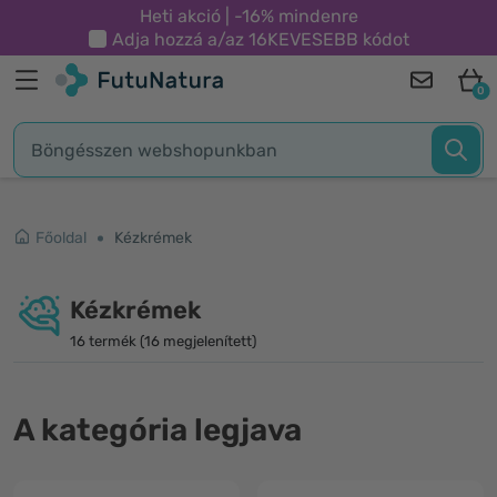
Heti akció | -16% mindenre
Adja hozzá a/az
16KEVESEBB
kódot
0
Főoldal
Kézkrémek
Kézkrémek
16 termék (16 megjelenített)
A kategória legjava