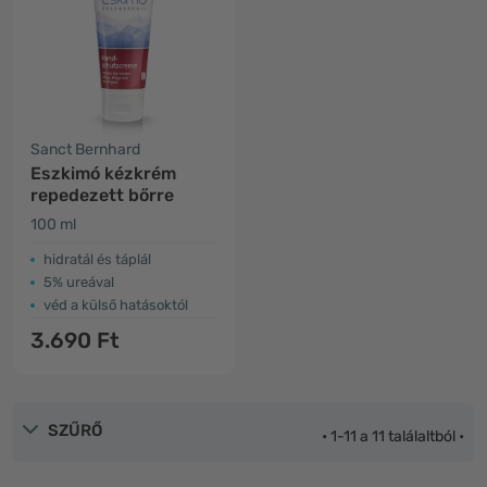
Sanct Bernhard
Eszkimó kézkrém
repedezett bőrre
100 ml
hidratál és táplál
5% ureával
véd a külső hatásoktól
3.690 Ft
SZŰRŐ
• 1-11 a 11 találaltból •