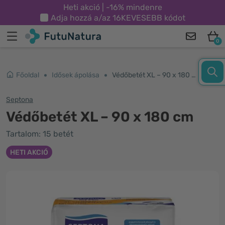
Heti akció | -16% mindenre
Adja hozzá a/az
16KEVESEBB
kódot
0
Főoldal
Idősek ápolása
Védőbetét XL – 90 x 180 cm
Septona
Védőbetét XL – 90 x 180 cm
Tartalom: 15 betét
HETI AKCIÓ