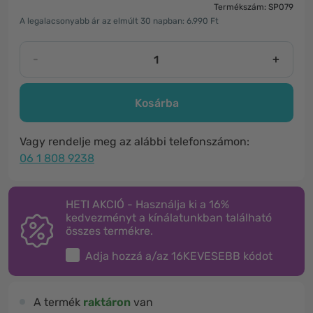
Termékszám: SP079
A legalacsonyabb ár az elmúlt 30 napban: 6.990 Ft
-
+
Kosárba
Vagy rendelje meg az alábbi telefonszámon:
06 1 808 9238
HETI AKCIÓ - Használja ki a 16%
kedvezményt a kínálatunkban található
összes termékre.
Adja hozzá a/az
16KEVESEBB
kódot
A termék
raktáron
van