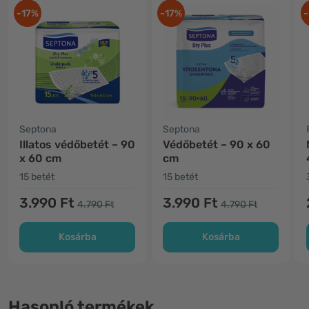
-17%
-17%
-
Septona
Septona
Illatos védőbetét – 90
Védőbetét – 90 x 60
x 60 cm
cm
15 betét
15 betét
3.990 Ft
3.990 Ft
4.790 Ft
4.790 Ft
Kosárba
Kosárba
Hasonló termékek