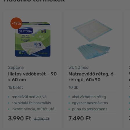
-17%
Septona
WUNDmed
Illatos védőbetét – 90
Matracvédő réteg, 6-
x 60 cm
rétegű, 60x90
15 betét
10 db
rendkívül nedvszívó
alsó vízhatlan réteg
sokoldalú felhasználás
egyszer használatos
inkontinencia, műtét utáni ellátás stb. esetén
puha és abszorbens
3.990 Ft
7.490 Ft
4.790 Ft