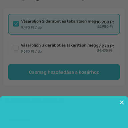
Vásároljon 2 darabot és takarítson meg
18.980 Ft
22.980 Ft
9.490 Ft / db
Vásároljon 3 darabot és takarítson meg
27.270 Ft
34.470 Ft
9.090 Ft / db
Csomag hozzáadása a kosárhoz
Termékinformáció
Általános