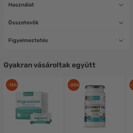
Használat
Összetevők
Figyelmeztetés
Gyakran vásároltak együtt
-13%
-20%
-