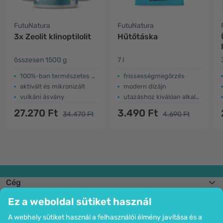
FutuNatura
FutuNatura
3x Zeolit klinoptilolit
Hűtőtáska
összesen 1500 g
7 l
100%-ban természetes zeolit
frissességmegőrzés
aktivált és mikronizált
modern dizájn
vulkáni ásvány
utazáshoz kiválóan alkalmas
27.270 Ft
3.490 Ft
34.470 Ft
4.690 Ft
Cég
Információk
Ez a weboldal sütiket használ
Csatlakozzon hozzánk
Segítség és megrendelések
A webhely sütiket használ a felhasználói élmény javítása és a