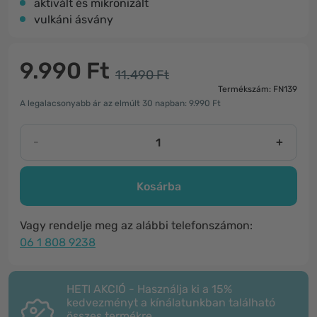
aktivált és mikronizált
vulkáni ásvány
9.990 Ft
11.490 Ft
Termékszám: FN139
A legalacsonyabb ár az elmúlt 30 napban: 9.990 Ft
-
+
Kosárba
Vagy rendelje meg az alábbi telefonszámon:
06 1 808 9238
HETI AKCIÓ - Használja ki a 15%
kedvezményt a kínálatunkban található
összes termékre.