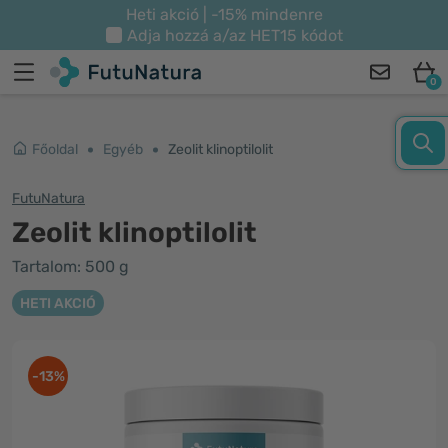
Heti akció | -15% mindenre
Adja hozzá a/az
HET15
kódot
0
Főoldal
Egyéb
Zeolit klinoptilolit
FutuNatura
Zeolit klinoptilolit
Tartalom: 500 g
HETI AKCIÓ
-13%