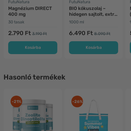
FutuNatura
FutuNatura
Magnézium DIRECT
BIO kókuszolaj –
400 mg
hidegen sajtolt, extra
szűz
30 tasak
1000 ml
2.790 Ft
6.490 Ft
3.190 Ft
8.090 Ft
Kosárba
Kosárba
Hasonló termékek
-21%
-26%