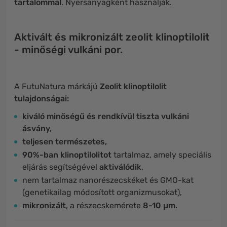
tartalommal
. Nyersanyagként használják.
Aktivált és mikronizált zeolit ​​klinoptilolit
- minőségi vulkáni por.
A
FutuNatura márkájú
Zeolit klinoptilolit
tulajdonságai:
kiváló minőségű és rendkívül tiszta vulkáni
ásvány,
teljesen természetes,
90%-ban klinoptilolitot
tartalmaz, amely speciális
eljárás segítségével
aktiválódik
,
nem tartalmaz nanorészecskéket és GMO-kat
(genetikailag módosított organizmusokat),
mikronizált
, a részecskemérete
8-10 µm.