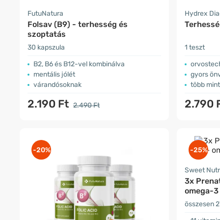
FutuNatura
Hydrex Dia
Folsav (B9) - terhesség és
Terhessé
szoptatás
30 kapszula
1 teszt
B2, B6 és B12-vel kombinálva
orvostec
mentális jólét
gyors önv
várandósoknak
több min
2.190 Ft
2.790 
2.490 Ft
-20%
-25%
Sweet Nutr
3x Prenat
omega-3
összesen 2