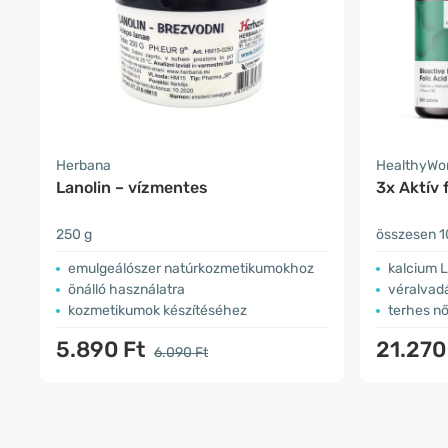
Herbana
HealthyWo
Lanolin – vízmentes
3x Aktív
250 g
összesen 1
emulgeálószer natúrkozmetikumokhoz
kalcium L
önálló használatra
véralvad
kozmetikumok készítéséhez
terhes n
5.890 Ft
21.270
6.090 Ft