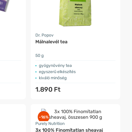
Dr. Popov
Málnalevél tea
50 g
gyógynövény tea
egyszerű elkészítés
kiváló minőség
1.890 Ft
-16%
Purely Nutrition
3x 100% Finomítatlan sheavaj