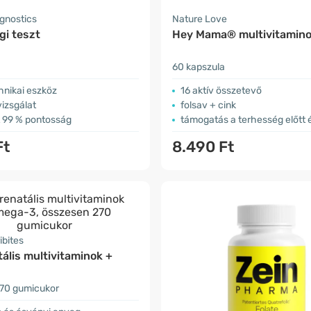
gnostics
Nature Love
gi teszt
Hey Mama® multivitamin
60 kapszula
hnikai eszköz
16 aktív összetevő
izsgálat
folsav + cink
t 99 % pontosság
támogatás a terhesség előtt é
Ft
8.490 Ft
ibites
ális multivitaminok +
70 gumicukor