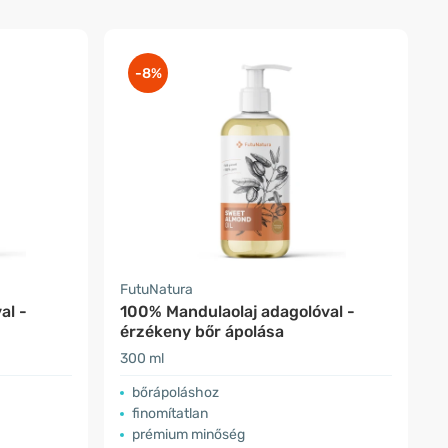
-8%
FutuNatura
al -
100% Mandulaolaj adagolóval -
érzékeny bőr ápolása
300 ml
​bőrápoláshoz
finomítatlan
prémium minőség