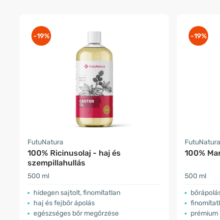
-19%
-19%
FutuNatura
FutuNatur
100% Ricinusolaj - haj és
100% Mand
szempillahullás
500 ml
500 ml
hidegen sajtolt, finomítatlan
​bőrápol
haj és fejbőr ápolás
finomítat
egészséges bőr megőrzése
prémium