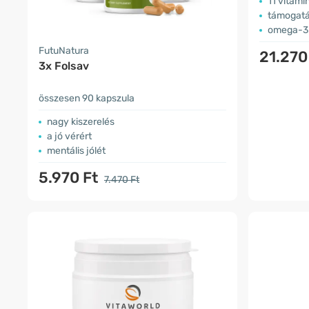
11 vitami
támogatás 
omega-3 
FutuNatura
21.270
3x Folsav
összesen 90 kapszula
nagy kiszerelés
a jó vérért
mentális jólét
5.970 Ft
7.470 Ft