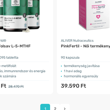
rld®
ALIVER Nutraceutics
 folsav L-5-MTHF
PinkFertil - Női terméken
095 tabletta
90 kapszula
-metilfolát
termékenység javítása
ás, immunrendszer és energia
1 havi adag
ők számára
hormonális egyensúly
 Ft
39.590 Ft
28.470 Ft
1
2