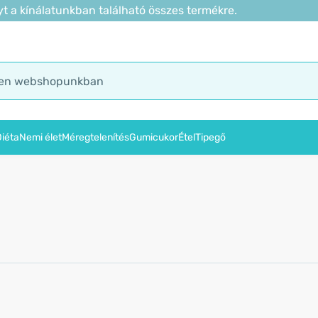
t a kínálatunkban található összes termékre.
iéta
Nemi élet
Méregtelenítés
Gumicukor
Étel
Tipegő