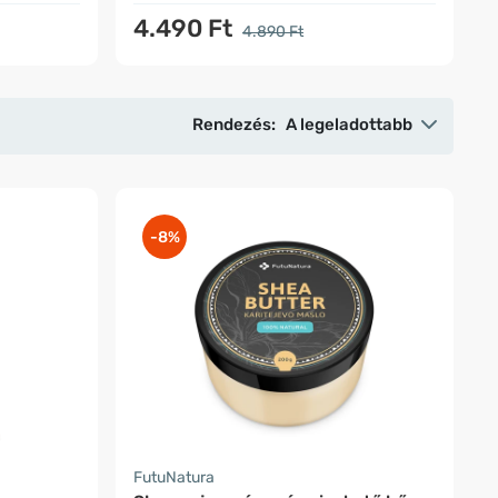
4.490 Ft
4.890 Ft
Rendezés:
A legeladottabb
-8%
FutuNatura