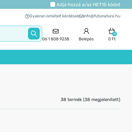
Adja hozzá a/az
HET15
kódot
Gyakran ismételt kérdések
info@futunatura.hu
0
06 1 808 9238
Belépés
0 Ft
38 termék (38 megjelenített)