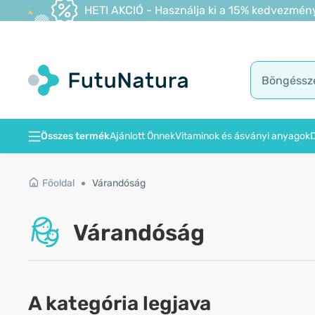
HETI AKCIÓ - Használja ki a 15% kedvezmény
Összes termék
Ajánlott Önnek
Vitaminok és ásványi anyagok
D
Főoldal
Várandóság
Várandóság
A kategória legjava