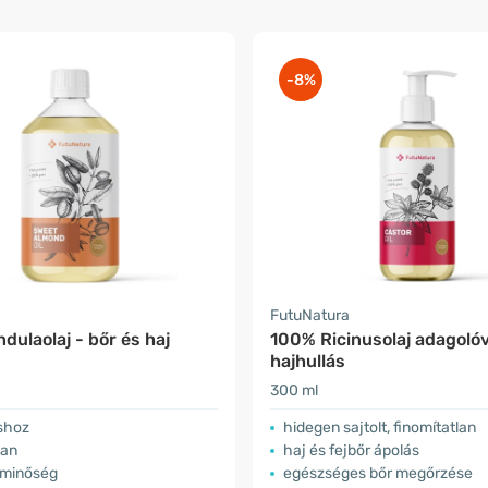
-8%
a
FutuNatura
ulaolaj - bőr és haj
100% Ricinusolaj adagolóv
hajhullás
300 ml
áshoz
hidegen sajtolt, finomítatlan
lan
haj és fejbőr ápolás
 minőség
egészséges bőr megőrzése