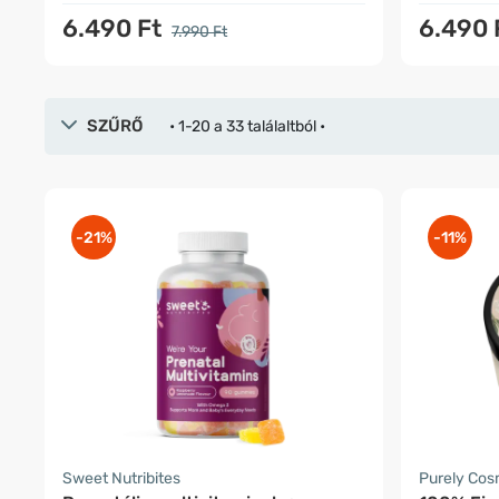
6.490 Ft
6.490 
7.990 Ft
SZŰRŐ
• 1-20 a 33 találaltból •
-21%
-11%
Sweet Nutribites
Purely Co