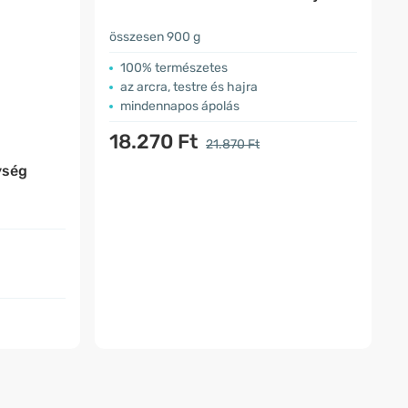
összesen 900 g
100% természetes
az arcra, testre és hajra
mindennapos ápolás
18.270 Ft
21.870 Ft
ység