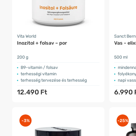
Vita World
Sanct Ber
Inozitol + folsav – por
Vas - elix
200 g
500 ml
B9-vitamin / folsav
mindenna
terhességi vitamin
folyékony
terhesség tervezése és terhesség
napi vas
12.490 Ft
6.990 
-3%
-25%