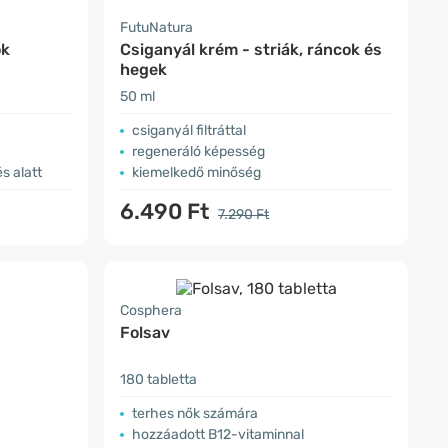
FutuNatura
ok
Csiganyál krém - striák, ráncok és
hegek
50 ml
csiganyál filtráttal
regeneráló képesség
s alatt
kiemelkedő minőség
6.490 Ft
7.290 Ft
Cosphera
Folsav
180 tabletta
terhes nők számára
hozzáadott B12-vitaminnal