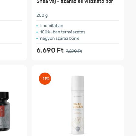
Shea vaj - száraz és viszkető bőr
200 g
finomítatlan
100%-ban természetes
nagyon száraz bőrre
6.690 Ft
7.290 Ft
-11%