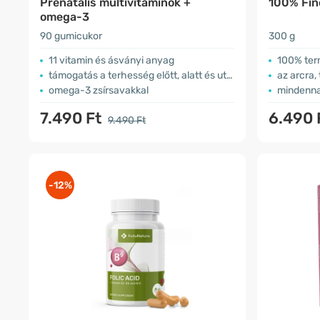
Prenatális multivitaminok +
100% Fin
omega-3
90 gumicukor
300 g
11 vitamin és ásványi anyag
100% ter
támogatás a terhesség előtt, alatt és után
az arcra,
omega-3 zsírsavakkal
mindenna
7.490 Ft
6.490 
9.490 Ft
-12%