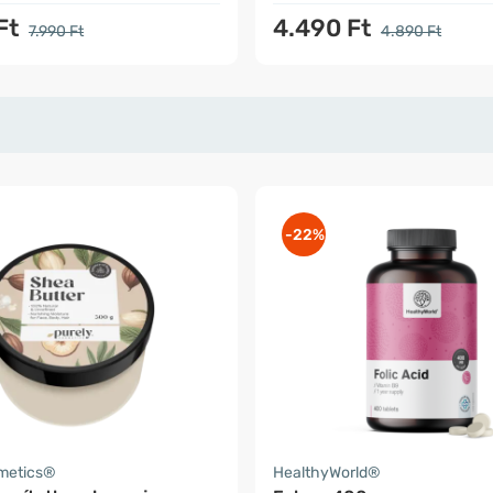
Ft
4.490 Ft
7.990 Ft
4.890 Ft
-22%
smetics®
HealthyWorld®