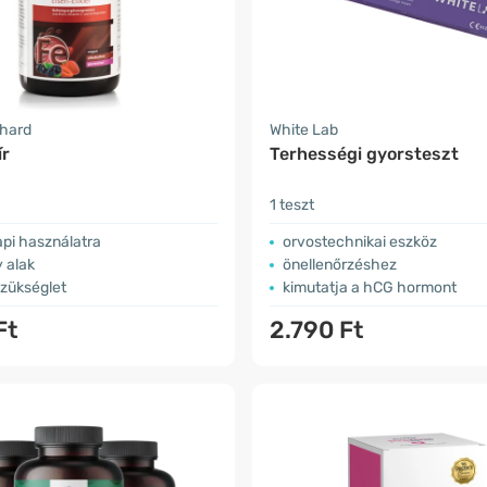
nhard
White Lab
ír
Terhességi gyorsteszt
1 teszt
pi használatra
orvostechnikai eszköz
 alak
önellenőrzéshez
szükséglet
kimutatja a hCG hormont
Ft
2.790 Ft