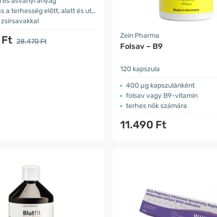
n és ásványi anyag
a terhesség előtt, alatt és után
zsírsavakkal
Zein Pharma
 Ft
28.470 Ft
Folsav – B9
120 kapszula
400 µg kapszulánként
folsav vagy B9-vitamin
terhes nők számára
11.490 Ft