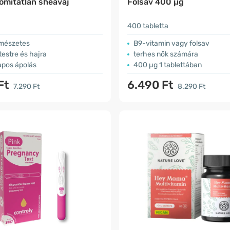
omítatlan sheavaj
Folsav 400 µg
400 tabletta
mészetes
B9-vitamin vagy folsav
 testre és hajra
terhes nők számára
pos ápolás
400 µg 1 tablettában
Ft
6.490 Ft
7.290 Ft
8.290 Ft