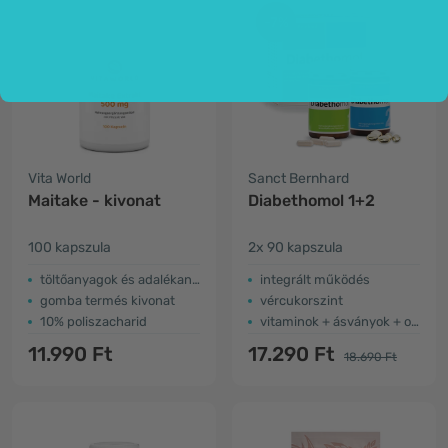
-7%
Vita World
Sanct Bernhard
Maitake - kivonat
Diabethomol 1+2
100 kapszula
2x 90 kapszula
töltőanyagok és adalékanyagok nélkül
integrált működés
gomba termés kivonat
vércukorszint
10% poliszacharid
vitaminok + ásványok + omega 3
11.990 Ft
17.290 Ft
18.690 Ft