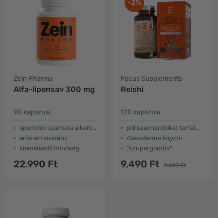
-2%
Zein Pharma
Focus Supplements
Alfa-liponsav 300 mg
Reishi
90 kapszula
120 kapszula
sportolók számára alkamas
poliszacharidokat tartalmaz
erős antioxidáns
Ganoderma lingzhi
kiemelkedő minőség
“szupergomba”
22.990 Ft
9.490 Ft
9.690 Ft