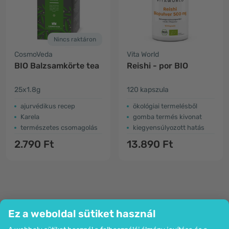
Nincs raktáron
CosmoVeda
Vita World
BIO Balzsamkörte tea
Reishi - por BIO
25x1.8g
120 kapszula
ajurvédikus recep
ökológiai termelésből
Karela
gomba termés kivonat
természetes csomagolás
kiegyensúlyozott hatás
2.790 Ft
13.890 Ft
Ez a weboldal sütiket használ