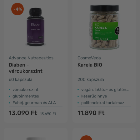
-4%
Advance Nutraceutics
CosmoVeda
Diaben -
Karela BIO
vércukorszint
60 kapszula
200 kapszula
vércukorszint
vegán, laktóz- és gluténmentes
gluténmentes
keserűdinnye
Fahéj, gourman és ALA
polifenolokat tartalmaz
13.090 Ft
11.890 Ft
13.690 Ft