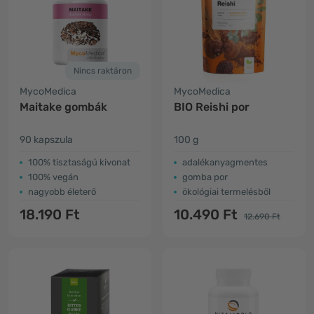
Nincs raktáron
MycoMedica
MycoMedica
Maitake gombák
BIO Reishi por
90 kapszula
100 g
​100% tisztaságú kivonat
adalékanyagmentes
100% vegán
gomba por
nagyobb életerő
ökológiai termelésből
18.190 Ft
10.490 Ft
12.690 Ft