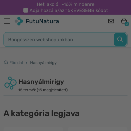
Heti akció | -16% mindenre
Adja hozzá a/az
16KEVESEBB
kódot
0
Főoldal
Hasnyálmirigy
Hasnyálmirigy
15 termék (15 megjelenített)
A kategória legjava