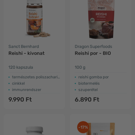
Sanct Bernhard
Dragon Superfoods
Reishi - kivonat
Reishi por - BIO
120 kapszula
100 g
természetes poliszacharidok
reishi gomba por
cinkkel
biotermelés
immunrendszer
szuperétel
9.990 Ft
6.890 Ft
-17%