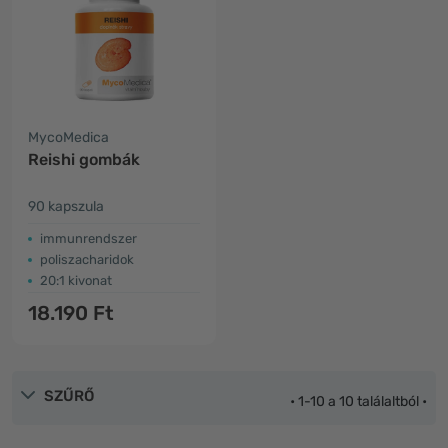
MycoMedica
Reishi gombák
90 kapszula
immunrendszer
poliszacharidok
20:1 kivonat
18.190 Ft
SZŰRŐ
• 1-10 a 10 találaltból •